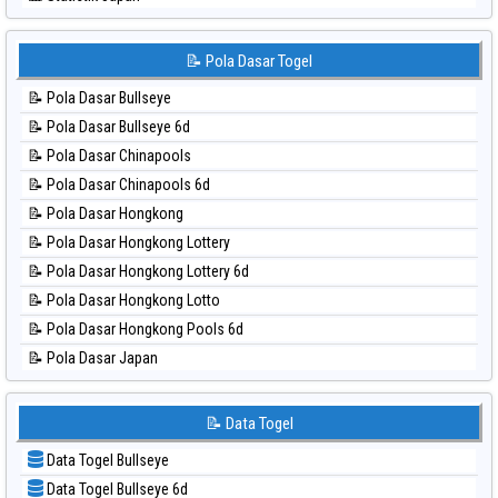
⚽ Bola Hitam Sydney Lotto
📊 Statistik Japan 6d
⚽ Bola Hitam Sydney Pools 6d
📊 Statistik Korea
📝 Pola Dasar Togel
⚽ Bola Hitam Taipei
📊 Statistik Kuda Lari
⚽ Bola Hitam Taiwan
📝 Pola Dasar Bullseye
📊 Statistik Magnum Cambodia
📝 Pola Dasar Bullseye 6d
📊 Statistik Nagoya
📝 Pola Dasar Chinapools
📊 Statistik New York Midday
📝 Pola Dasar Chinapools 6d
📊 Statistik North Carolina Day
📝 Pola Dasar Hongkong
📊 Statistik Pcso
📝 Pola Dasar Hongkong Lottery
📊 Statistik Pennsylvania Day
📝 Pola Dasar Hongkong Lottery 6d
📊 Statistik Sao Paulo
📝 Pola Dasar Hongkong Lotto
📊 Statistik Singapore
📝 Pola Dasar Hongkong Pools 6d
📊 Statistik Sydney
📝 Pola Dasar Japan
📊 Statistik Sydney Lottery
📝 Pola Dasar Japan 6d
📊 Statistik Sydney Lottery 6d
📝 Pola Dasar Korea
📝 Data Togel
📊 Statistik Sydney Lotto
📝 Pola Dasar Kuda Lari
📊 Statistik Sydney Pools 6d
Data Togel Bullseye
📝 Pola Dasar Magnum Cambodia
📊 Statistik Taipei
Data Togel Bullseye 6d