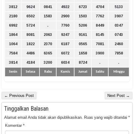
3812
9624
0841
4922
6723
4704
5133
2180
6502
1583
2900
1503
7762
3907
6992
5724
.
7760
5206
8449
0347
1864
8081
2063
9247
9161
8145
0743
1064
1822
2370
6187
0565
7081
2460
7584
4486
6365
6072
1658
3900
7858
3814
4184
3200
6034
8724
.
.
Senin
Selasa
Rabu
Kamis
Jumat
Sabtu
Minggu
← Previous Post
Next Post →
Tinggalkan Balasan
Alamat email Anda tidak akan dipublikasikan.
Ruas yang wajib ditandai
*
Komentar
*