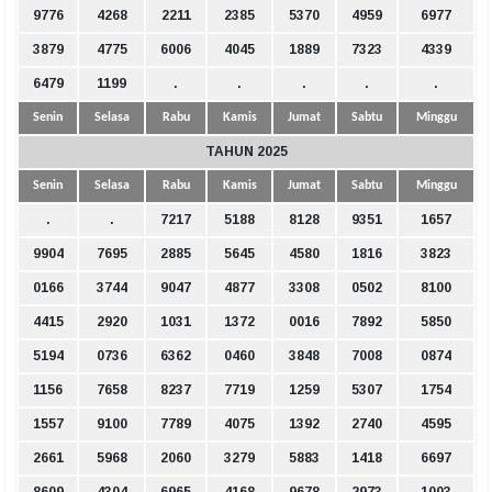
9776
4268
2211
2385
5370
4959
6977
3879
4775
6006
4045
1889
7323
4339
6479
1199
.
.
.
.
.
Senin
Selasa
Rabu
Kamis
Jumat
Sabtu
Minggu
TAHUN 2025
Senin
Selasa
Rabu
Kamis
Jumat
Sabtu
Minggu
.
.
7217
5188
8128
9351
1657
9904
7695
2885
5645
4580
1816
3823
0166
3744
9047
4877
3308
0502
8100
4415
2920
1031
1372
0016
7892
5850
5194
0736
6362
0460
3848
7008
0874
1156
7658
8237
7719
1259
5307
1754
1557
9100
7789
4075
1392
2740
4595
2661
5968
2060
3279
5883
1418
6697