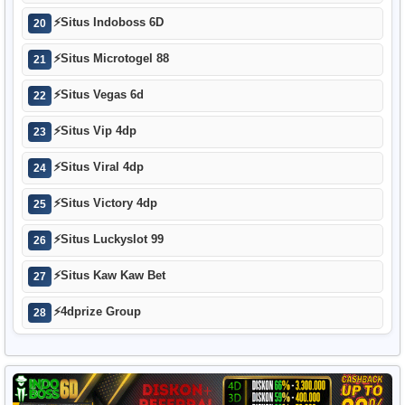
⚡
Situs Indoboss 6D
20
⚡
Situs Microtogel 88
21
⚡
Situs Vegas 6d
22
⚡
Situs Vip 4dp
23
⚡
Situs Viral 4dp
24
⚡
Situs Victory 4dp
25
⚡
Situs Luckyslot 99
26
⚡
Situs Kaw Kaw Bet
27
⚡
4dprize Group
28