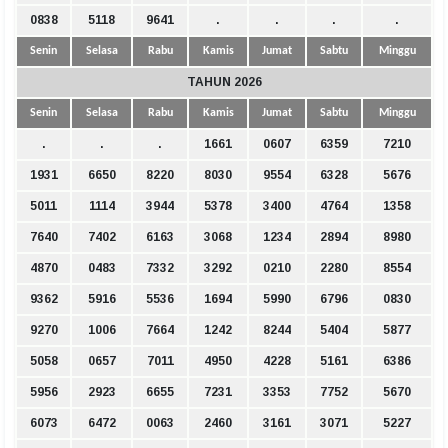
0838
5118
9641
.
.
.
.
Senin
Selasa
Rabu
Kamis
Jumat
Sabtu
Minggu
TAHUN 2026
Senin
Selasa
Rabu
Kamis
Jumat
Sabtu
Minggu
.
.
.
1661
0607
6359
7210
1931
6650
8220
8030
9554
6328
5676
5011
1114
3944
5378
3400
4764
1358
7640
7402
6163
3068
1234
2894
8980
4870
0483
7332
3292
0210
2280
8554
9362
5916
5536
1694
5990
6796
0830
9270
1006
7664
1242
8244
5404
5877
5058
0657
7011
4950
4228
5161
6386
5956
2923
6655
7231
3353
7752
5670
6073
6472
0063
2460
3161
3071
5227