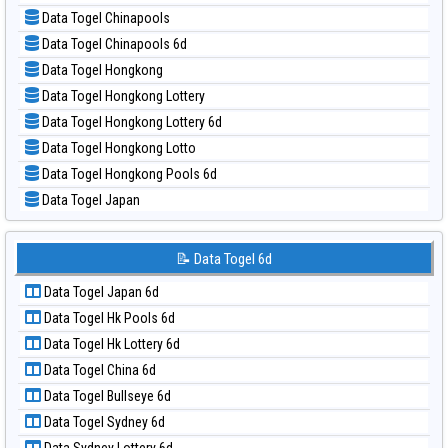
📝 Pola Dasar Nagoya
📊 Statistik Taiwan
Data Togel Chinapools
📝 Pola Dasar North Carolina Day
Data Togel Chinapools 6d
📝 Pola Dasar Pcso
Data Togel Hongkong
📝 Pola Dasar Sao Paulo
Data Togel Hongkong Lottery
📝 Pola Dasar Singapore
Data Togel Hongkong Lottery 6d
📝 Pola Dasar Sydney
Data Togel Hongkong Lotto
📝 Pola Dasar Sydney Lottery
Data Togel Hongkong Pools 6d
📝 Pola Dasar Sydney Lottery 6d
Data Togel Japan
📝 Pola Dasar Sydney Lotto
Data Togel Japan 6d
📝 Pola Dasar Sydney Pools 6d
Data Togel Korea
📝 Data Togel 6d
📝 Pola Dasar Taipei
Data Togel Kuda Lari
📝 Pola Dasar Taiwan
Data Togel Japan 6d
Data Togel Magnum Cambodia
Data Togel Hk Pools 6d
Data Togel Nagoya
Data Togel Hk Lottery 6d
Data Togel North Carolina Day
Data Togel China 6d
Data Togel Pcso
Data Togel Bullseye 6d
Data Togel Sao Paulo
Data Togel Sydney 6d
Data Togel Singapore