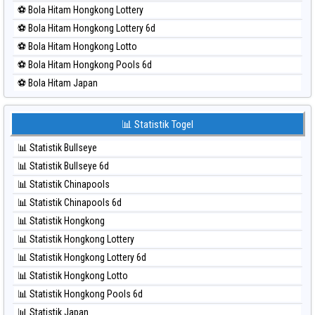
⚽ Bola Merah Sao Paulo
⚽ Bola Hitam Hongkong Lottery
⚽ Bola Merah Singapore
⚽ Bola Hitam Hongkong Lottery 6d
⚽ Bola Merah Sydney
⚽ Bola Hitam Hongkong Lotto
⚽ Bola Merah Sydney Lottery
⚽ Bola Hitam Hongkong Pools 6d
⚽ Bola Merah Sydney Lottery 6d
⚽ Bola Hitam Japan
⚽ Bola Merah Sydney Lotto
⚽ Bola Hitam Japan 6d
⚽ Bola Merah Sydney Pools 6d
⚽ Bola Hitam Korea
📊 Statistik Togel
⚽ Bola Merah Taipei
⚽ Bola Hitam Kuda Lari
⚽ Bola Merah Taiwan
📊 Statistik Bullseye
⚽ Bola Hitam Magnum Cambodia
📊 Statistik Bullseye 6d
⚽ Bola Hitam Nagoya
📊 Statistik Chinapools
⚽ Bola Hitam North Carolina Day
📊 Statistik Chinapools 6d
⚽ Bola Hitam Pcso
📊 Statistik Hongkong
⚽ Bola Hitam Sao Paulo
📊 Statistik Hongkong Lottery
⚽ Bola Hitam Singapore
📊 Statistik Hongkong Lottery 6d
⚽ Bola Hitam Sydney
📊 Statistik Hongkong Lotto
⚽ Bola Hitam Sydney Lottery
📊 Statistik Hongkong Pools 6d
⚽ Bola Hitam Sydney Lottery 6d
📊 Statistik Japan