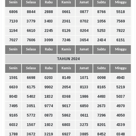
Senin
Selasa
Rabu
Kamis
Jumat
Sabtu
Minggu
6806
8844
2888
0661
0877
8766
5518
7130
3779
3403
2361
0702
1056
7569
1194
6610
2245
0126
0204
5253
7822
7027
7606
3099
7246
3654
2434
6151
Senin
Selasa
Rabu
Kamis
Jumat
Sabtu
Minggu
TAHUN 2024
Senin
Selasa
Rabu
Kamis
Jumat
Sabtu
Minggu
1591
6698
0203
8149
1071
0098
4943
6630
6175
9902
2054
8133
8165
5219
8043
5402
1832
0368
1986
4493
5037
7495
3051
9774
9017
6850
2673
4970
9165
5772
0873
5862
0611
7296
4050
6032
1507
1932
6803
3273
8201
4339
1788
3672
3219
6927
3885
8452
0348