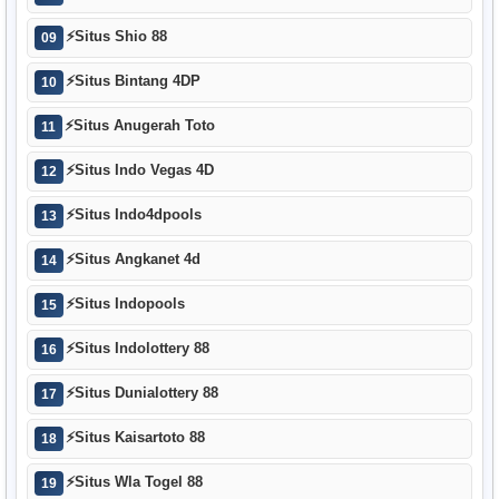
⚡
Situs Shio 88
09
⚡
Situs Bintang 4DP
10
⚡
Situs Anugerah Toto
11
⚡
Situs Indo Vegas 4D
12
⚡
Situs Indo4dpools
13
⚡
Situs Angkanet 4d
14
⚡
Situs Indopools
15
⚡
Situs Indolottery 88
16
⚡
Situs Dunialottery 88
17
⚡
Situs Kaisartoto 88
18
⚡
Situs Wla Togel 88
19