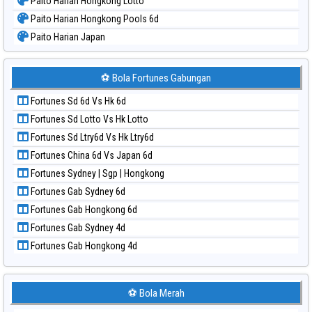
Paito Harian Hongkong Lotto
Paito Harian Hongkong Pools 6d
Paito Harian Japan
Paito Harian Japan 6d
Paito Harian Korea
⚽ Bola Fortunes Gabungan
Paito Harian Kuda Lari
Fortunes Sd 6d Vs Hk 6d
Paito Harian Magnum Cambodia
Fortunes Sd Lotto Vs Hk Lotto
Paito Harian Nagoya
Fortunes Sd Ltry6d Vs Hk Ltry6d
Paito Harian New York Midday
Fortunes China 6d Vs Japan 6d
Paito Harian North Carolina Day
Fortunes Sydney | Sgp | Hongkong
Paito Harian Pcso
Fortunes Gab Sydney 6d
Paito Harian Pennsylvania Day
Fortunes Gab Hongkong 6d
Paito Harian Sao Paulo
Fortunes Gab Sydney 4d
Paito Harian Singapore
Fortunes Gab Hongkong 4d
Paito Harian Sydney
Paito Harian Sydney Lottery
Paito Harian Sydney Lottery 6d
⚽ Bola Merah
Paito Harian Sydney Lotto