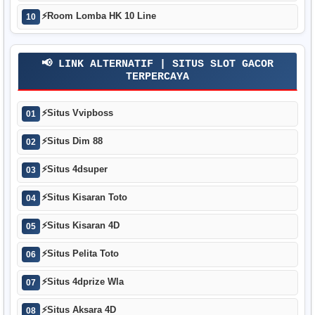
⚡
Room Lomba HK 10 Line
10
📢 LINK ALTERNATIF | SITUS SLOT GACOR
TERPERCAYA
⚡
Situs Vvipboss
01
⚡
Situs Dim 88
02
⚡
Situs 4dsuper
03
⚡
Situs Kisaran Toto
04
⚡
Situs Kisaran 4D
05
⚡
Situs Pelita Toto
06
⚡
Situs 4dprize Wla
07
⚡
Situs Aksara 4D
08