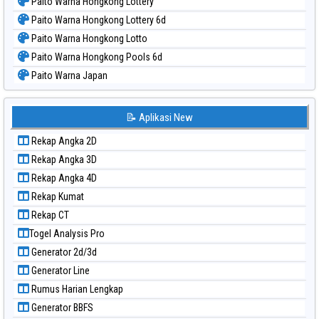
Paito Warna Hongkong Lottery
Paito Warna Hongkong Lottery 6d
Paito Warna Hongkong Lotto
Paito Warna Hongkong Pools 6d
Paito Warna Japan
Paito Warna Japan 6d
Paito Warna Korea
📝 Aplikasi New
Paito Warna Kuda Lari
Rekap Angka 2D
Paito Warna Magnum Cambodia
Rekap Angka 3D
Paito Warna Nagoya
Rekap Angka 4D
Paito Warna New York Midday
Rekap Kumat
Paito Warna North Carolina Day
Rekap CT
Paito Warna Pcso
Togel Analysis Pro
Paito Warna Pennsylvania Day
Generator 2d/3d
Paito Warna Sao Paulo
Generator Line
Paito Warna Singapore
Rumus Harian Lengkap
Paito Warna Sydney
Generator BBFS
Paito Warna Sydney Lottery