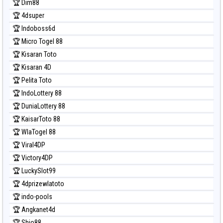
🏆 Dim88
Prediksi Nagoya
🏆 4dsuper
Prediksi North Carolina Day
🏆 Indoboss6d
Prediksi Pcso
🏆 Micro Togel 88
Prediksi Sao Paulo
🏆 Kisaran Toto
Prediksi Singapore
🏆 Kisaran 4D
Prediksi Sydney
🏆 Pelita Toto
Prediksi Sydney Lottery
🏆 IndoLottery 88
Prediksi Sydney Lottery 6d
🏆 DuniaLottery 88
Prediksi Sydney Lotto
🏆 KaisarToto 88
Prediksi Sydney Pools 6d
🏆 WlaTogel 88
Prediksi Taipei
🏆 Viral4DP
Prediksi Taiwan
🏆 Victory4DP
🏆 LuckySlot99
🏆 4dprizewlatoto
🏆 indo-pools
🏆 Angkanet4d
🏆 Shio88