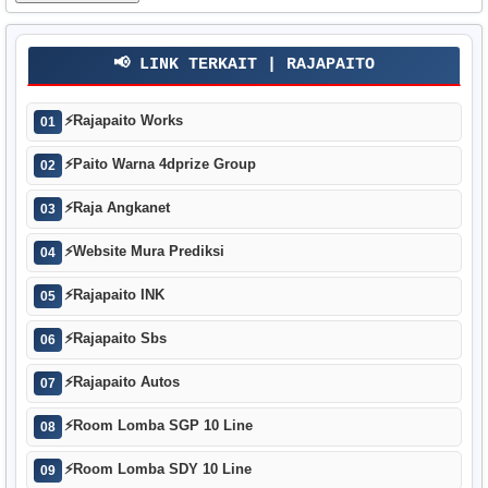
📢 LINK TERKAIT | RAJAPAITO
⚡
Rajapaito Works
01
⚡
Paito Warna 4dprize Group
02
⚡
Raja Angkanet
03
⚡
Website Mura Prediksi
04
⚡
Rajapaito INK
05
⚡
Rajapaito Sbs
06
⚡
Rajapaito Autos
07
⚡
Room Lomba SGP 10 Line
08
⚡
Room Lomba SDY 10 Line
09