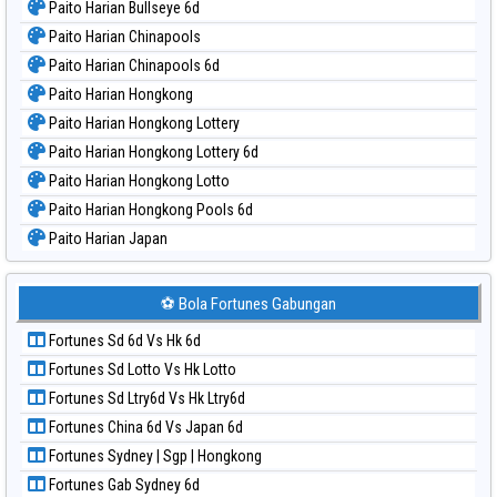
Paito Harian Bullseye 6d
Paito Harian Chinapools
Paito Harian Chinapools 6d
Paito Harian Hongkong
Paito Harian Hongkong Lottery
Paito Harian Hongkong Lottery 6d
Paito Harian Hongkong Lotto
Paito Harian Hongkong Pools 6d
Paito Harian Japan
Paito Harian Japan 6d
Paito Harian Korea
⚽ Bola Fortunes Gabungan
Paito Harian Kuda Lari
Fortunes Sd 6d Vs Hk 6d
Paito Harian Magnum Cambodia
Fortunes Sd Lotto Vs Hk Lotto
Paito Harian Nagoya
Fortunes Sd Ltry6d Vs Hk Ltry6d
Paito Harian New York Midday
Fortunes China 6d Vs Japan 6d
Paito Harian North Carolina Day
Fortunes Sydney | Sgp | Hongkong
Paito Harian Pcso
Fortunes Gab Sydney 6d