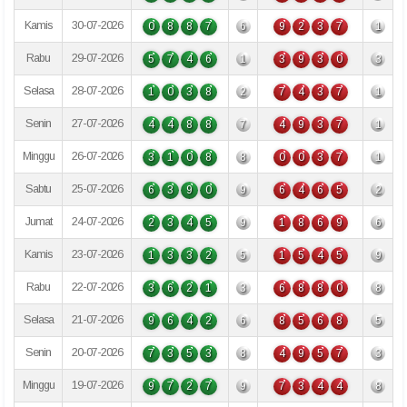
Kamis
30-07-2026
0
8
8
7
6
9
2
3
7
1
Rabu
29-07-2026
5
7
4
6
1
3
9
3
0
3
Selasa
28-07-2026
1
0
3
8
2
7
4
3
7
1
Senin
27-07-2026
4
4
8
8
7
4
9
3
7
1
Minggu
26-07-2026
3
1
0
8
8
0
0
3
7
1
Sabtu
25-07-2026
6
3
9
0
9
6
4
6
5
2
Jumat
24-07-2026
2
3
4
5
9
1
8
6
9
6
Kamis
23-07-2026
1
3
3
2
5
1
5
4
5
9
Rabu
22-07-2026
3
6
2
1
3
6
8
8
0
8
Selasa
21-07-2026
9
6
4
2
6
8
5
6
8
5
Senin
20-07-2026
7
3
5
3
8
4
9
5
7
3
Minggu
19-07-2026
9
7
2
7
9
7
3
4
4
8