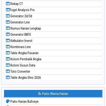
Paito Warna North Carolina Day
Rekap CT
Paito Warna Pcso
Togel Analysis Pro
Paito Warna Pennsylvania Day
Generator 2d/3d
Paito Warna Sao Paulo
Generator Line
Paito Warna Singapore
Rumus Harian Lengkap
Paito Warna Sydney
Generator BBFS
Paito Warna Sydney Lottery
Kalkulator Invest
Paito Warna Sydney Lottery 6d
Kombinasi Line
Paito Warna Sydney Lotto
Table Angka Pasaran
Paito Warna Sydney Pools 6d
Kolom Pembalik Angka
Paito Warna Taipei
Kolom Susun Data
Paito Warna Taiwan
Toto Converter
Table Angka Shio 2026
📝 Paito Warna Harian
Paito Harian Bullseye