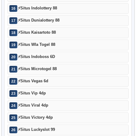
⚡
Situs Indolottery 88
16
⚡
Situs Dunialottery 88
17
⚡
Situs Kaisartoto 88
18
⚡
Situs Wla Togel 88
19
⚡
Situs Indoboss 6D
20
⚡
Situs Microtogel 88
21
⚡
Situs Vegas 6d
22
⚡
Situs Vip 4dp
23
⚡
Situs Viral 4dp
24
⚡
Situs Victory 4dp
25
⚡
Situs Luckyslot 99
26