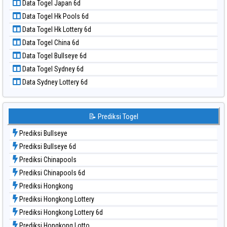
📝 Pola Dasar Taiwan
Data Togel Japan 6d
Data Togel Magnum Cambodia
Data Togel Hk Pools 6d
Data Togel Nagoya
Data Togel Hk Lottery 6d
Data Togel North Carolina Day
Data Togel China 6d
Data Togel Pcso
Data Togel Bullseye 6d
Data Togel Sao Paulo
Data Togel Sydney 6d
Data Togel Singapore
Data Sydney Lottery 6d
Data Togel Sydney
Data Togel Sydney Lottery
Data Togel Sydney Lottery 6d
📝 Prediksi Togel
Data Togel Sydney Lotto
Prediksi Bullseye
Data Togel Sydney Pools 6d
Prediksi Bullseye 6d
Data Togel Taipei
Prediksi Chinapools
Data Togel Taiwan
Prediksi Chinapools 6d
Prediksi Hongkong
Prediksi Hongkong Lottery
Prediksi Hongkong Lottery 6d
Prediksi Hongkong Lotto