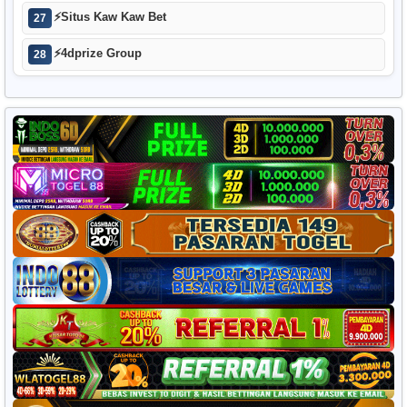
⚡
Situs Kaw Kaw Bet
27
⚡
4dprize Group
28