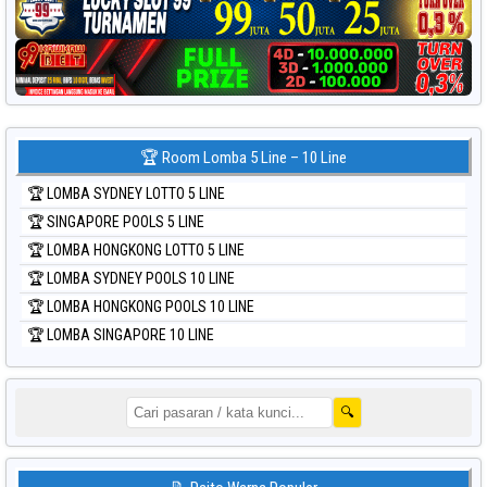
🏆 Room Lomba 5 Line – 10 Line
🏆 LOMBA SYDNEY LOTTO 5 LINE
🏆 SINGAPORE POOLS 5 LINE
🏆 LOMBA HONGKONG LOTTO 5 LINE
🏆 LOMBA SYDNEY POOLS 10 LINE
🏆 LOMBA HONGKONG POOLS 10 LINE
🏆 LOMBA SINGAPORE 10 LINE
🔍