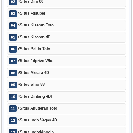
⚡
Situs Dim 88
02
⚡
Situs 4dsuper
03
⚡
Situs Kisaran Toto
04
⚡
Situs Kisaran 4D
05
⚡
Situs Pelita Toto
06
⚡
Situs 4dprize Wla
07
⚡
Situs Aksara 4D
08
⚡
Situs Shio 88
09
⚡
Situs Bintang 4DP
10
⚡
Situs Anugerah Toto
11
⚡
Situs Indo Vegas 4D
12
⚡
Situs Indo4dpools
13