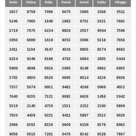
Senin
Selasa
Rabu
Kamis
Jumat
Sabtu
Minggu
2637
8758
7086
6675
3880
1568
5511
5246
7965
1648
1882
8701
3621
7663
3719
7075
6224
8838
2557
9594
7596
3850
6889
1619
8353
3896
5318
7656
2411
1194
4147
4336
8855
8374
8682
6234
9246
8188
4792
0884
2805
5444
5909
4698
0916
3965
9148
0802
6955
3703
4930
8520
0895
8514
4136
8926
7357
5074
9931
9481
4168
0969
4032
7640
9235
7321
8083
6638
1458
3942
5319
2140
4730
1531
2152
2190
0869
7530
4438
9221
8411
5887
2512
9920
2906
6353
8336
0609
6159
8378
8962
9056
0515
7281
0476
8342
6528
7867