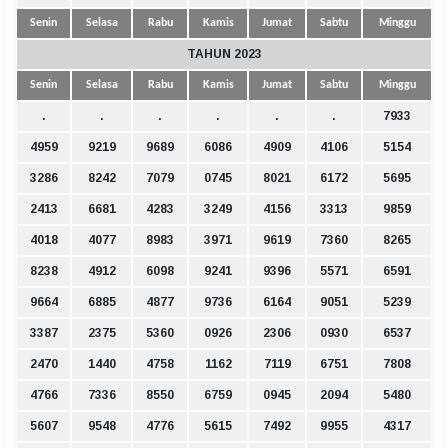
Senin
Selasa
Rabu
Kamis
Jumat
Sabtu
Minggu
TAHUN 2023
Senin
Selasa
Rabu
Kamis
Jumat
Sabtu
Minggu
.
.
.
.
.
.
7933
4959
9219
9689
6086
4909
4106
5154
3286
8242
7079
0745
8021
6172
5695
2413
6681
4283
3249
4156
3313
9859
4018
4077
8983
3971
9619
7360
8265
8238
4912
6098
9241
9396
5571
6591
9664
6885
4877
9736
6164
9051
5239
3387
2375
5360
0926
2306
0930
6537
2470
1440
4758
1162
7119
6751
7808
4766
7336
8550
6759
0945
2094
5480
5607
9548
4776
5615
7492
9955
4317