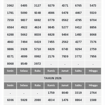
3062
0405
3127
9279
4371
6765
5473
1781
5090
9348
4086
0478
4467
5530
7359
9837
6692
0779
0562
4795
9704
6584
4922
4624
9845
5277
0412
8856
6288
5662
8038
6828
9404
1493
8068
4663
7494
0419
7455
2562
4277
7376
9886
3928
5710
6829
0743
9294
2759
8371
4099
0992
2176
7939
3772
7956
8068
8549
3972
.
.
.
.
Senin
Selasa
Rabu
Kamis
Jumat
Sabtu
Minggu
TAHUN 2026
Senin
Selasa
Rabu
Kamis
Jumat
Sabtu
Minggu
.
.
.
1759
8040
3319
2764
6306
5928
2080
4334
1476
8864
1588