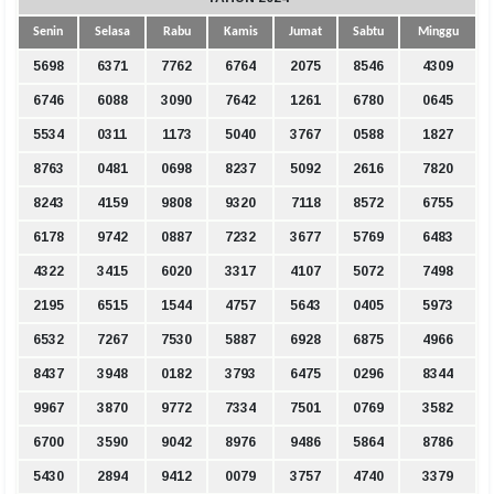
Senin
Selasa
Rabu
Kamis
Jumat
Sabtu
Minggu
5698
6371
7762
6764
2075
8546
4309
6746
6088
3090
7642
1261
6780
0645
5534
0311
1173
5040
3767
0588
1827
8763
0481
0698
8237
5092
2616
7820
8243
4159
9808
9320
7118
8572
6755
6178
9742
0887
7232
3677
5769
6483
4322
3415
6020
3317
4107
5072
7498
2195
6515
1544
4757
5643
0405
5973
6532
7267
7530
5887
6928
6875
4966
8437
3948
0182
3793
6475
0296
8344
9967
3870
9772
7334
7501
0769
3582
6700
3590
9042
8976
9486
5864
8786
5430
2894
9412
0079
3757
4740
3379