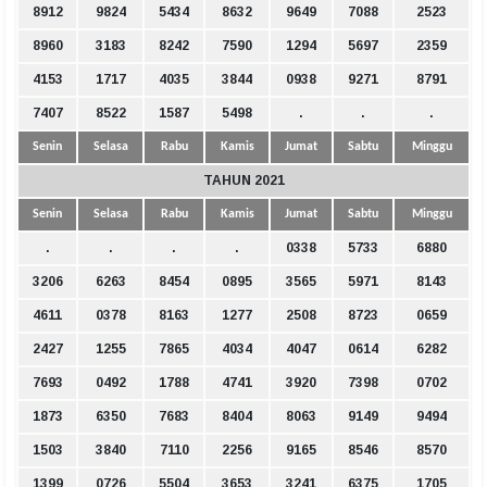
8912
9824
5434
8632
9649
7088
2523
8960
3183
8242
7590
1294
5697
2359
4153
1717
4035
3844
0938
9271
8791
7407
8522
1587
5498
.
.
.
Senin
Selasa
Rabu
Kamis
Jumat
Sabtu
Minggu
TAHUN 2021
Senin
Selasa
Rabu
Kamis
Jumat
Sabtu
Minggu
.
.
.
.
0338
5733
6880
3206
6263
8454
0895
3565
5971
8143
4611
0378
8163
1277
2508
8723
0659
2427
1255
7865
4034
4047
0614
6282
7693
0492
1788
4741
3920
7398
0702
1873
6350
7683
8404
8063
9149
9494
1503
3840
7110
2256
9165
8546
8570
1399
0726
5504
3653
3241
6375
1705