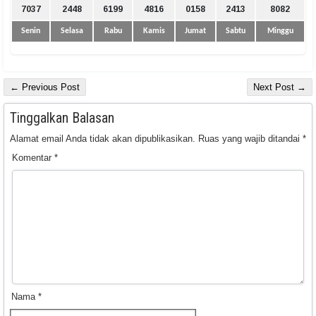
7037
2448
6199
4816
0158
2413
8082
Senin
Selasa
Rabu
Kamis
Jumat
Sabtu
Minggu
← Previous Post
Next Post →
Tinggalkan Balasan
Alamat email Anda tidak akan dipublikasikan.
Ruas yang wajib ditandai
*
Komentar
*
Nama
*