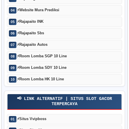
⚡
Website Mura Prediksi
04
⚡
Rajapaito INK
05
⚡
Rajapaito Sbs
06
⚡
Rajapaito Autos
07
⚡
Room Lomba SGP 10 Line
08
⚡
Room Lomba SDY 10 Line
09
⚡
Room Lomba HK 10 Line
10
📢 LINK ALTERNATIF | SITUS SLOT GACOR
TERPERCAYA
⚡
Situs Vvipboss
01