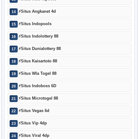
⚡
Situs Angkanet 4d
14
⚡
Situs Indopools
15
⚡
Situs Indolottery 88
16
⚡
Situs Dunialottery 88
17
⚡
Situs Kaisartoto 88
18
⚡
Situs Wla Togel 88
19
⚡
Situs Indoboss 6D
20
⚡
Situs Microtogel 88
21
⚡
Situs Vegas 6d
22
⚡
Situs Vip 4dp
23
⚡
Situs Viral 4dp
24