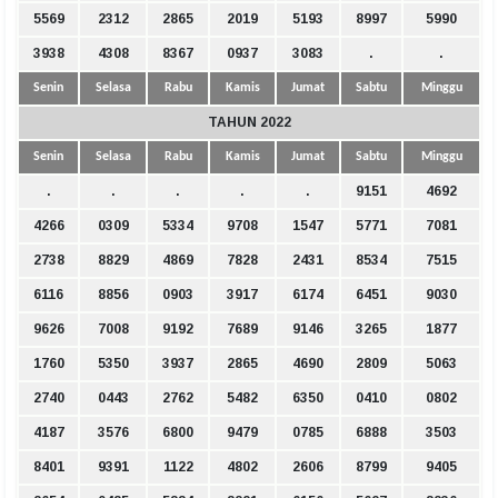
5569
2312
2865
2019
5193
8997
5990
3938
4308
8367
0937
3083
.
.
Senin
Selasa
Rabu
Kamis
Jumat
Sabtu
Minggu
TAHUN 2022
Senin
Selasa
Rabu
Kamis
Jumat
Sabtu
Minggu
.
.
.
.
.
9151
4692
4266
0309
5334
9708
1547
5771
7081
2738
8829
4869
7828
2431
8534
7515
6116
8856
0903
3917
6174
6451
9030
9626
7008
9192
7689
9146
3265
1877
1760
5350
3937
2865
4690
2809
5063
2740
0443
2762
5482
6350
0410
0802
4187
3576
6800
9479
0785
6888
3503
8401
9391
1122
4802
2606
8799
9405