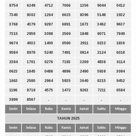
8754
6249
4712
7006
1356
9044
0412
7340
9302
1264
6615
8396
5148
1932
3768
4379
9287
6891
1673
3462
9637
7315
2959
3098
2569
1848
9071
7849
9674
4032
1400
0590
2911
0232
1836
9584
8978
5240
7491
0814
2124
6018
2384
1701
0276
7193
3269
4838
6114
0623
1845
0488
4896
2490
5938
3084
1663
2580
2964
5935
3640
8215
9452
1196
8719
4575
1472
9263
7211
6584
3899
8567
.
.
.
.
.
Senin
Selasa
Rabu
Kamis
Jumat
Sabtu
Minggu
TAHUN 2025
Senin
Selasa
Rabu
Kamis
Jumat
Sabtu
Minggu