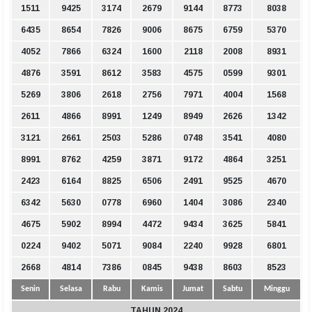
1511
9425
3174
2679
9144
8773
8038
6435
8654
7826
9006
8675
6759
5370
4052
7866
6324
1600
2118
2008
8931
4876
3591
8612
3583
4575
0599
9301
5269
3806
2618
2756
7971
4004
1568
2611
4866
8991
1249
8949
2626
1342
3121
2661
2503
5286
0748
3541
4080
8991
8762
4259
3871
9172
4864
3251
2423
6164
8825
6506
2491
9525
4670
6342
5630
0778
6960
1404
3086
2340
4675
5902
8994
4472
9434
3625
5841
0224
9402
5071
9084
2240
9928
6801
2668
4814
7386
0845
9438
8603
8523
Senin
Selasa
Rabu
Kamis
Jumat
Sabtu
Minggu
TAHUN 2024