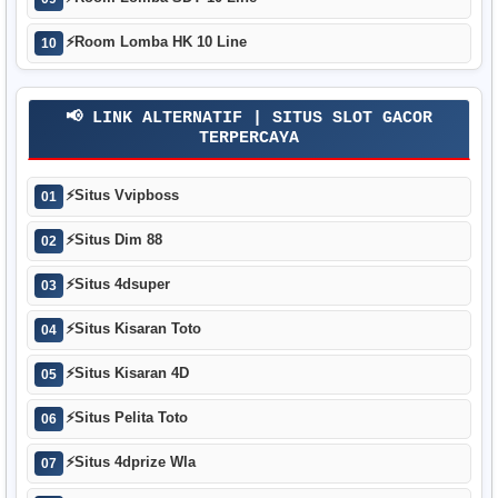
⚡
Room Lomba HK 10 Line
10
📢 LINK ALTERNATIF | SITUS SLOT GACOR
TERPERCAYA
⚡
Situs Vvipboss
01
⚡
Situs Dim 88
02
⚡
Situs 4dsuper
03
⚡
Situs Kisaran Toto
04
⚡
Situs Kisaran 4D
05
⚡
Situs Pelita Toto
06
⚡
Situs 4dprize Wla
07