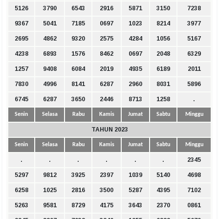
5126
3790
6543
2916
5871
3150
7238
9367
5041
7185
0697
1023
8214
3977
2695
4862
9320
2575
4284
1056
5167
4238
6893
1576
8462
0697
2048
6329
1257
9408
6084
2019
4935
6189
2011
7830
4996
8141
6287
2960
8031
5896
6745
6287
3650
2446
8713
1258
.
Senin
Selasa
Rabu
Kamis
Jumat
Sabtu
Minggu
TAHUN 2023
Senin
Selasa
Rabu
Kamis
Jumat
Sabtu
Minggu
.
.
.
.
.
.
2345
5297
9812
3925
2397
1039
5140
4698
6258
1025
2816
3500
5287
4395
7102
5263
9581
8729
4175
3643
2370
0861