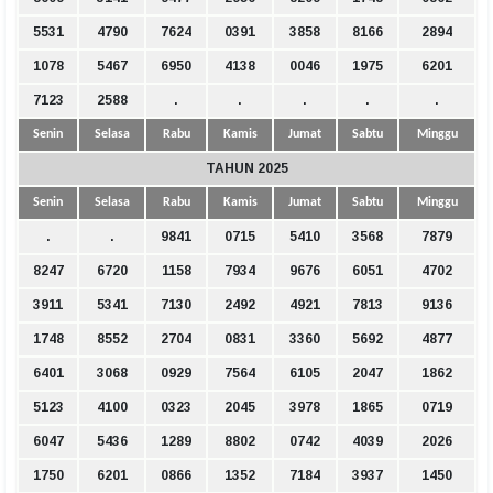
5531
4790
7624
0391
3858
8166
2894
1078
5467
6950
4138
0046
1975
6201
7123
2588
.
.
.
.
.
Senin
Selasa
Rabu
Kamis
Jumat
Sabtu
Minggu
TAHUN 2025
Senin
Selasa
Rabu
Kamis
Jumat
Sabtu
Minggu
.
.
9841
0715
5410
3568
7879
8247
6720
1158
7934
9676
6051
4702
3911
5341
7130
2492
4921
7813
9136
1748
8552
2704
0831
3360
5692
4877
6401
3068
0929
7564
6105
2047
1862
5123
4100
0323
2045
3978
1865
0719
6047
5436
1289
8802
0742
4039
2026
1750
6201
0866
1352
7184
3937
1450