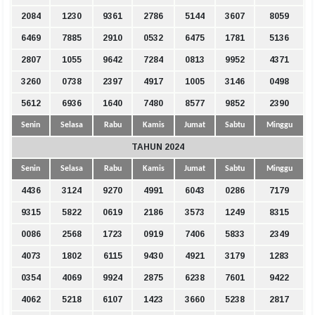
2084
1230
9361
2786
5144
3607
8059
6469
7885
2910
0532
6475
1781
5136
2807
1055
9642
7284
0813
9952
4371
3260
0738
2397
4917
1005
3146
0498
5612
6936
1640
7480
8577
9852
2390
Senin
Selasa
Rabu
Kamis
Jumat
Sabtu
Minggu
TAHUN 2024
Senin
Selasa
Rabu
Kamis
Jumat
Sabtu
Minggu
4436
3124
9270
4991
6043
0286
7179
9315
5822
0619
2186
3573
1249
8315
0086
2568
1723
0919
7406
5833
2349
4073
1802
6115
9430
4921
3179
1283
0354
4069
9924
2875
6238
7601
9422
4062
5218
6107
1423
3660
5238
2817