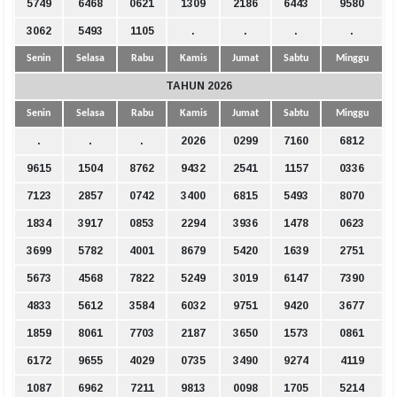
5749
6468
0621
1309
2186
6443
9580
3062
5493
1105
.
.
.
.
Senin
Selasa
Rabu
Kamis
Jumat
Sabtu
Minggu
TAHUN 2026
Senin
Selasa
Rabu
Kamis
Jumat
Sabtu
Minggu
.
.
.
2026
0299
7160
6812
9615
1504
8762
9432
2541
1157
0336
7123
2857
0742
3400
6815
5493
8070
1834
3917
0853
2294
3936
1478
0623
3699
5782
4001
8679
5420
1639
2751
5673
4568
7822
5249
3019
6147
7390
4833
5612
3584
6032
9751
9420
3677
1859
8061
7703
2187
3650
1573
0861
6172
9655
4029
0735
3490
9274
4119
1087
6962
7211
9813
0098
1705
5214