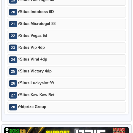
⚡
Situs Wla Togel 88
19
⚡
Situs Indoboss 6D
20
⚡
Situs Microtogel 88
21
⚡
Situs Vegas 6d
22
⚡
Situs Vip 4dp
23
⚡
Situs Viral 4dp
24
⚡
Situs Victory 4dp
25
⚡
Situs Luckyslot 99
26
⚡
Situs Kaw Kaw Bet
27
⚡
4dprize Group
28