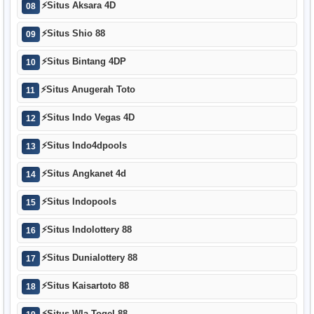
⚡
Situs Aksara 4D
08
⚡
Situs Shio 88
09
⚡
Situs Bintang 4DP
10
⚡
Situs Anugerah Toto
11
⚡
Situs Indo Vegas 4D
12
⚡
Situs Indo4dpools
13
⚡
Situs Angkanet 4d
14
⚡
Situs Indopools
15
⚡
Situs Indolottery 88
16
⚡
Situs Dunialottery 88
17
⚡
Situs Kaisartoto 88
18