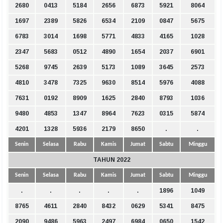
2680
0413
5184
2656
6873
5921
8064
1697
2389
5826
6534
2109
0847
5675
6783
3014
1698
5771
4833
4165
1028
2347
5683
0512
4890
1654
2037
6901
5268
9745
2639
5173
1089
3645
2573
4810
3478
7325
9630
8514
5976
4088
7631
0192
8909
1625
2840
8793
1036
9480
4853
1347
8964
7623
0315
5874
4201
1328
5936
2179
8650
.
.
Senin
Selasa
Rabu
Kamis
Jumat
Sabtu
Minggu
TAHUN 2022
Senin
Selasa
Rabu
Kamis
Jumat
Sabtu
Minggu
.
.
.
.
.
1896
1049
8765
4611
2840
8432
0629
5341
8475
2090
9486
5963
2497
6984
0650
1542