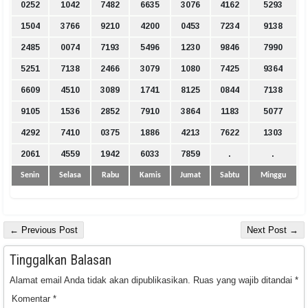
0252
1042
7482
6635
3076
4162
5293
1504
3766
9210
4200
0453
7234
9138
2485
0074
7193
5496
1230
9846
7990
5251
7138
2466
3079
1080
7425
9364
6609
4510
3089
1741
8125
0844
7138
9105
1536
2852
7910
3864
1183
5077
4292
7410
0375
1886
4213
7622
1303
2061
4559
1942
6033
7859
.
.
Senin
Selasa
Rabu
Kamis
Jumat
Sabtu
Minggu
← Previous Post
Next Post →
Tinggalkan Balasan
Alamat email Anda tidak akan dipublikasikan.
Ruas yang wajib ditandai
*
Komentar
*