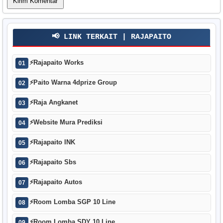
📢 LINK TERKAIT | RAJAPAITO
⚡
Rajapaito Works
01
⚡
Paito Warna 4dprize Group
02
⚡
Raja Angkanet
03
⚡
Website Mura Prediksi
04
⚡
Rajapaito INK
05
⚡
Rajapaito Sbs
06
⚡
Rajapaito Autos
07
⚡
Room Lomba SGP 10 Line
08
⚡
Room Lomba SDY 10 Line
09