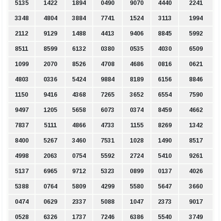
5135
1422
1894
0490
9070
4440
2241
3348
4804
3884
7741
1524
3113
1994
2112
9129
1488
4413
9406
8845
5992
8511
8599
6132
0380
0535
4030
6509
1099
2070
8526
4708
4686
0816
0621
4803
0336
5424
9884
8189
6156
8846
1150
9416
4368
7265
3652
6554
7590
9497
1205
5658
6073
0374
8459
4662
7837
5111
4866
4733
1155
8269
1342
8400
5267
3460
7531
1028
1490
8517
4998
2063
0754
5592
2724
5410
9261
5137
6965
9712
5323
0899
0137
4026
5388
0764
5809
4299
5580
5647
3660
0474
0629
2337
5088
1047
2373
9017
0528
6326
1737
7246
6386
5540
3749