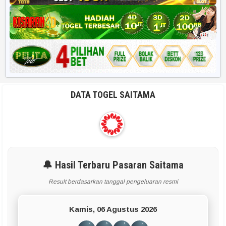
DATA TOGEL SAITAMA
🔔 Hasil Terbaru Pasaran Saitama
Result berdasarkan tanggal pengeluaran resmi
Kamis, 06 Agustus 2026