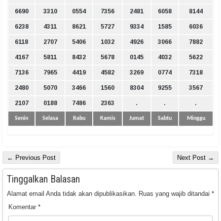
6690
3310
0554
7356
2481
6058
8144
6238
4311
8621
5727
9334
1585
6036
6118
2707
5406
1032
4926
3066
7882
4167
5811
8432
5678
0145
4032
5622
7136
7965
4419
4582
3269
0774
7318
2480
5070
3466
1560
8304
9255
3567
2107
0188
7486
2363
.
.
.
Senin
Selasa
Rabu
Kamis
Jumat
Sabtu
Minggu
← Previous Post
Next Post →
Tinggalkan Balasan
Alamat email Anda tidak akan dipublikasikan.
Ruas yang wajib ditandai
*
Komentar
*