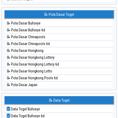
⚽ Bola Hitam Sydney Lotto
📊 Statistik Japan 6d
⚽ Bola Hitam Sydney Pools 6d
📊 Statistik Korea
📝 Pola Dasar Togel
⚽ Bola Hitam Taipei
📊 Statistik Kuda Lari
⚽ Bola Hitam Taiwan
📝 Pola Dasar Bullseye
📊 Statistik Magnum Cambodia
📝 Pola Dasar Bullseye 6d
📊 Statistik Nagoya
📝 Pola Dasar Chinapools
📊 Statistik New York Midday
📝 Pola Dasar Chinapools 6d
📊 Statistik North Carolina Day
📝 Pola Dasar Hongkong
📊 Statistik Pcso
📝 Pola Dasar Hongkong Lottery
📊 Statistik Pennsylvania Day
📝 Pola Dasar Hongkong Lottery 6d
📊 Statistik Sao Paulo
📝 Pola Dasar Hongkong Lotto
📊 Statistik Singapore
📝 Pola Dasar Hongkong Pools 6d
📊 Statistik Sydney
📝 Pola Dasar Japan
📊 Statistik Sydney Lottery
📝 Pola Dasar Japan 6d
📊 Statistik Sydney Lottery 6d
📝 Pola Dasar Korea
📝 Data Togel
📊 Statistik Sydney Lotto
📝 Pola Dasar Kuda Lari
📊 Statistik Sydney Pools 6d
Data Togel Bullseye
📝 Pola Dasar Magnum Cambodia
📊 Statistik Taipei
Data Togel Bullseye 6d