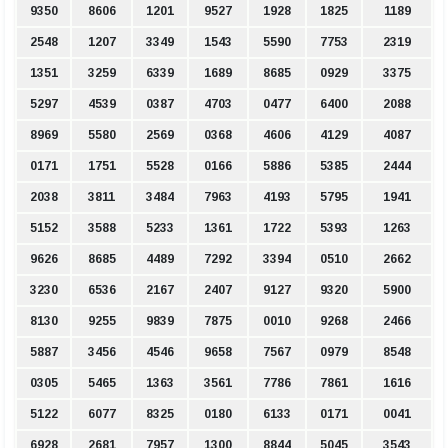
9350
8606
1201
9527
1928
1825
1189
2548
1207
3349
1543
5590
7753
2319
1351
3259
6339
1689
8685
0929
3375
5297
4539
0387
4703
0477
6400
2088
8969
5580
2569
0368
4606
4129
4087
0171
1751
5528
0166
5886
5385
2444
2038
3811
3484
7963
4193
5795
1941
5152
3588
5233
1361
1722
5393
1263
9626
8685
4489
7292
3394
0510
2662
3230
6536
2167
2407
9127
9320
5900
8130
9255
9839
7875
0010
9268
2466
5887
3456
4546
9658
7567
0979
8548
0305
5465
1363
3561
7786
7861
1616
5122
6077
8325
0180
6133
0171
0041
6928
2681
7957
1300
8844
5045
3543