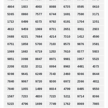
4804
1933
4003
8088
6735
0595
0610
5365
0860
7577
6744
1691
7590
3171
1713
0499
6373
9792
6191
1704
1351
4613
9459
1969
8731
2651
8911
2933
3688
6221
7684
4214
7310
1412
4590
0751
1858
5700
7103
8573
9876
3581
1069
1663
6719
1253
7610
0377
5933
9851
3098
8847
8971
9981
3957
5523
2208
0153
2311
0094
8963
4481
4373
9398
9641
6249
7343
2460
9366
8644
7840
9067
9720
9300
6972
2366
4011
7840
1055
1489
8034
4799
8485
9550
1587
7233
4830
7223
5211
9714
8366
5223
4796
1699
7749
1762
8069
7865