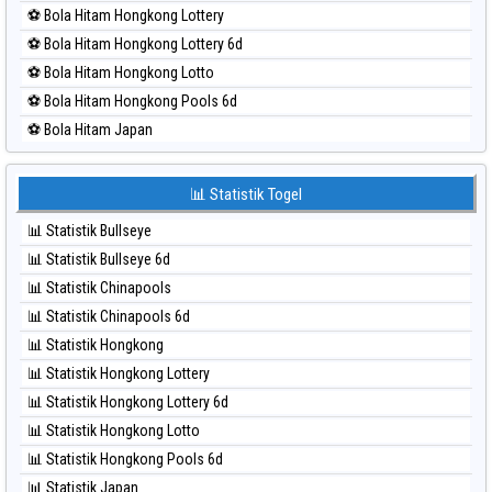
⚽ Bola Merah Sao Paulo
⚽ Bola Hitam Hongkong Lottery
⚽ Bola Merah Singapore
⚽ Bola Hitam Hongkong Lottery 6d
⚽ Bola Merah Sydney
⚽ Bola Hitam Hongkong Lotto
⚽ Bola Merah Sydney Lottery
⚽ Bola Hitam Hongkong Pools 6d
⚽ Bola Merah Sydney Lottery 6d
⚽ Bola Hitam Japan
⚽ Bola Merah Sydney Lotto
⚽ Bola Hitam Japan 6d
⚽ Bola Merah Sydney Pools 6d
⚽ Bola Hitam Korea
📊 Statistik Togel
⚽ Bola Merah Taipei
⚽ Bola Hitam Kuda Lari
⚽ Bola Merah Taiwan
📊 Statistik Bullseye
⚽ Bola Hitam Magnum Cambodia
📊 Statistik Bullseye 6d
⚽ Bola Hitam Nagoya
📊 Statistik Chinapools
⚽ Bola Hitam North Carolina Day
📊 Statistik Chinapools 6d
⚽ Bola Hitam Pcso
📊 Statistik Hongkong
⚽ Bola Hitam Sao Paulo
📊 Statistik Hongkong Lottery
⚽ Bola Hitam Singapore
📊 Statistik Hongkong Lottery 6d
⚽ Bola Hitam Sydney
📊 Statistik Hongkong Lotto
⚽ Bola Hitam Sydney Lottery
📊 Statistik Hongkong Pools 6d
⚽ Bola Hitam Sydney Lottery 6d
📊 Statistik Japan