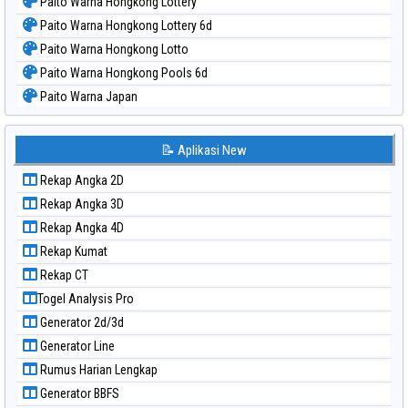
Paito Warna Hongkong Lottery
Paito Warna Hongkong Lottery 6d
Paito Warna Hongkong Lotto
Paito Warna Hongkong Pools 6d
Paito Warna Japan
Paito Warna Japan 6d
Paito Warna Korea
📝 Aplikasi New
Paito Warna Kuda Lari
Rekap Angka 2D
Paito Warna Magnum Cambodia
Rekap Angka 3D
Paito Warna Nagoya
Rekap Angka 4D
Paito Warna New York Midday
Rekap Kumat
Paito Warna North Carolina Day
Rekap CT
Paito Warna Pcso
Togel Analysis Pro
Paito Warna Pennsylvania Day
Generator 2d/3d
Paito Warna Sao Paulo
Generator Line
Paito Warna Singapore
Rumus Harian Lengkap
Paito Warna Sydney
Generator BBFS
Paito Warna Sydney Lottery