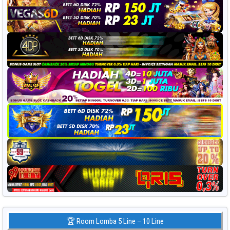
🏆 Room Lomba 5 Line – 10 Line