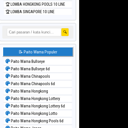
🏆 LOMBA HONGKONG POOLS 10 LINE
🏆 LOMBA SINGAPORE 10 LINE
🔍
📝 Paito Warna Populer
Paito Warna Bullseye
Paito Warna Bullseye 6d
Paito Warna Chinapools
Paito Warna Chinapools 6d
Paito Warna Hongkong
Paito Warna Hongkong Lottery
Paito Warna Hongkong Lottery 6d
Paito Warna Hongkong Lotto
Paito Warna Hongkong Pools 6d