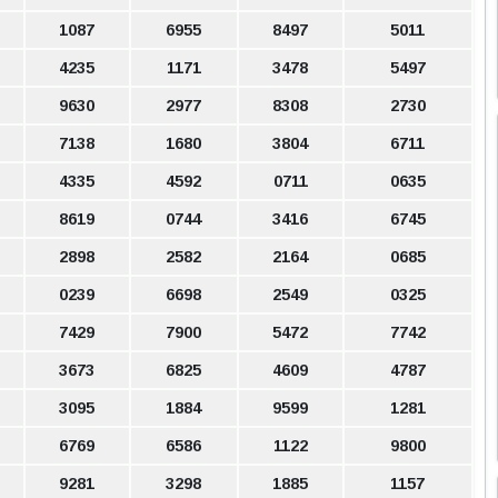
1087
6955
8497
5011
4235
1171
3478
5497
9630
2977
8308
2730
7138
1680
3804
6711
4335
4592
0711
0635
8619
0744
3416
6745
2898
2582
2164
0685
0239
6698
2549
0325
7429
7900
5472
7742
3673
6825
4609
4787
3095
1884
9599
1281
6769
6586
1122
9800
9281
3298
1885
1157