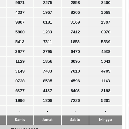
9671
2275
2858
8400
4237
1967
8206
1669
9807
0181
3169
1397
5800
1233
7412
0970
5413
7311
1853
5539
3977
2795
6470
4538
1129
1856
0095
5043
3149
7433
7610
4709
0728
8535
4596
1143
6377
4137
8403
8198
1996
1808
7226
5201
.
.
.
.
Kamis
Jumat
Sabtu
Minggu