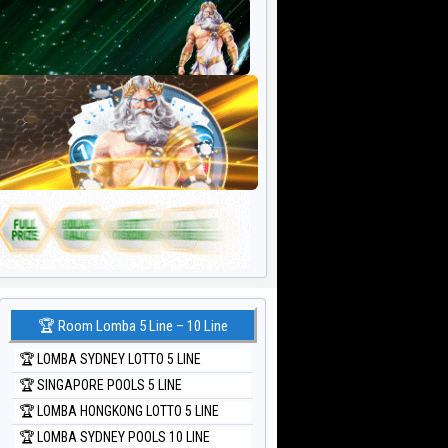
🏆 Room Lomba 5 Line – 10 Line
🏆 LOMBA SYDNEY LOTTO 5 LINE
🏆 SINGAPORE POOLS 5 LINE
🏆 LOMBA HONGKONG LOTTO 5 LINE
🏆 LOMBA SYDNEY POOLS 10 LINE