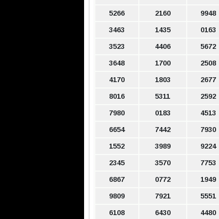
5266
2160
9948
3463
1435
0163
3523
4406
5672
3648
1700
2508
4170
1803
2677
8016
5311
2592
7980
0183
4513
6654
7442
7930
1552
3989
9224
2345
3570
7753
6867
0772
1949
9809
7921
5551
6108
6430
4480