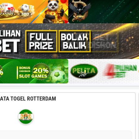
ATA TOGEL ROTTERDAM