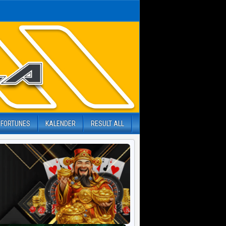
 FORTUNES
KALENDER
RESULT ALL