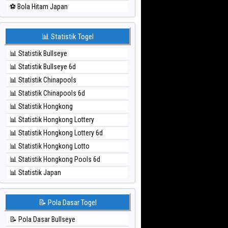
⚽ Bola Hitam Japan
⚽ Bola Merah Sydney Lotto
⚽ Bola Hitam Japan 6d
⚽ Bola Merah Sydney Pools 6d
⚽ Bola Hitam Korea
📊 Statistik Togel
⚽ Bola Merah Taipei
⚽ Bola Hitam Kuda Lari
⚽ Bola Merah Taiwan
📊 Statistik Bullseye
⚽ Bola Hitam Magnum Cambodia
📊 Statistik Bullseye 6d
⚽ Bola Hitam Nagoya
📊 Statistik Chinapools
⚽ Bola Hitam North Carolina Day
📊 Statistik Chinapools 6d
⚽ Bola Hitam Pcso
📊 Statistik Hongkong
⚽ Bola Hitam Sao Paulo
📊 Statistik Hongkong Lottery
⚽ Bola Hitam Singapore
📊 Statistik Hongkong Lottery 6d
⚽ Bola Hitam Sydney
📊 Statistik Hongkong Lotto
⚽ Bola Hitam Sydney Lottery
📊 Statistik Hongkong Pools 6d
⚽ Bola Hitam Sydney Lottery 6d
📊 Statistik Japan
⚽ Bola Hitam Sydney Lotto
📊 Statistik Japan 6d
⚽ Bola Hitam Sydney Pools 6d
📊 Statistik Korea
📝 Pola Dasar Togel
⚽ Bola Hitam Taipei
📊 Statistik Kuda Lari
⚽ Bola Hitam Taiwan
📝 Pola Dasar Bullseye
📊 Statistik Magnum Cambodia