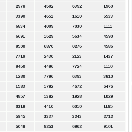
2978
4502
6392
1960
3390
4651
1610
6533
6834
4009
7030
1111
6691
1629
5634
4590
9500
6870
0276
4586
7719
2430
2123
1437
9450
4496
7724
1110
1280
7796
6393
3810
1583
1792
4672
6476
4857
1382
1928
1029
0319
4410
6010
1195
5945
3337
3243
2712
5048
8253
6962
9101