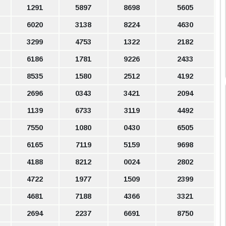
1291
5897
8698
5605
6020
3138
8224
4630
3299
4753
1322
2182
6186
1781
9226
2433
8535
1580
2512
4192
2696
0343
3421
2094
1139
6733
3119
4492
7550
1080
0430
6505
6165
7119
5159
9698
4188
8212
0024
2802
4722
1977
1509
2399
4681
7188
4366
3321
2694
2237
6691
8750