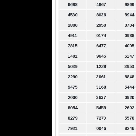
6688
4667
9869
4530
8036
8944
2800
2950
0704
4911
0174
0988
7815
6477
4005
1491
9645
5147
5039
1229
3953
2290
3061
8848
9475
3168
5444
2000
3637
0920
8054
5459
2602
8279
7273
5578
7931
0046
8246