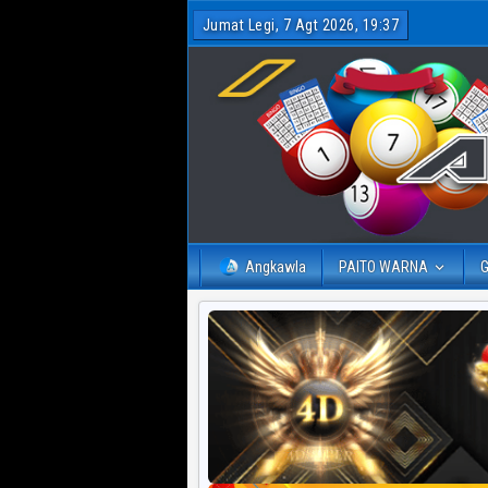
Jumat Legi, 7 Agt 2026, 19:37
Angkawla
PAITO WARNA