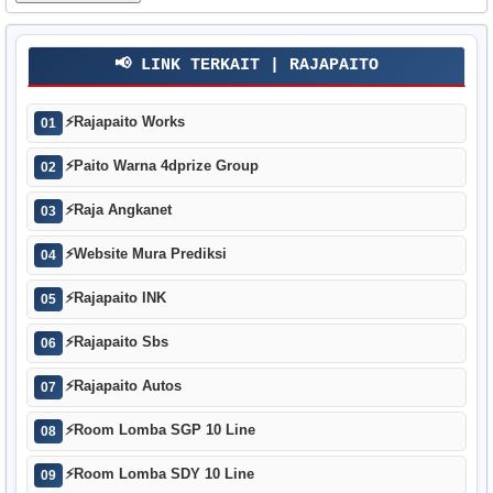
📢 LINK TERKAIT | RAJAPAITO
⚡
Rajapaito Works
01
⚡
Paito Warna 4dprize Group
02
⚡
Raja Angkanet
03
⚡
Website Mura Prediksi
04
⚡
Rajapaito INK
05
⚡
Rajapaito Sbs
06
⚡
Rajapaito Autos
07
⚡
Room Lomba SGP 10 Line
08
⚡
Room Lomba SDY 10 Line
09