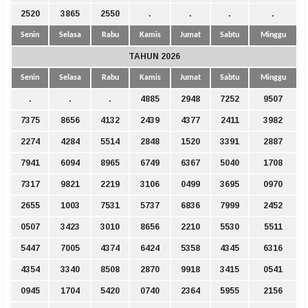
2520
3865
2550
.
.
.
.
Senin
Selasa
Rabu
Kamis
Jumat
Sabtu
Minggu
TAHUN 2026
Senin
Selasa
Rabu
Kamis
Jumat
Sabtu
Minggu
.
.
.
4885
2948
7252
9507
7375
8656
4132
2439
4377
2411
3982
2274
4284
5514
2848
1520
3391
2887
7941
6094
8965
6749
6367
5040
1708
7317
9821
2219
3106
0499
3695
0970
2655
1003
7531
5737
6836
7999
2452
0507
3423
3010
8656
2210
5530
5511
5447
7005
4374
6424
5358
4345
6316
4354
3340
8508
2870
9918
3415
0541
0945
1704
5420
0740
2364
5955
2156