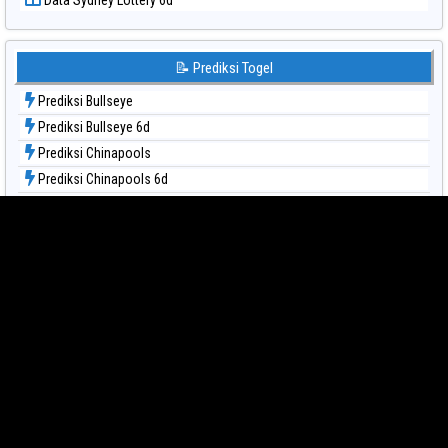
Data Sydney Lottery 6d
Data Togel Sydney
Data Togel Sydney Lottery
Data Togel Sydney Lottery 6d
📝 Prediksi Togel
Data Togel Sydney Lotto
Prediksi Bullseye
Data Togel Sydney Pools 6d
Prediksi Bullseye 6d
Data Togel Taipei
Prediksi Chinapools
Data Togel Taiwan
Prediksi Chinapools 6d
Prediksi Hongkong
Prediksi Hongkong Lottery
Prediksi Hongkong Lottery 6d
Prediksi Hongkong Lotto
Prediksi Hongkong Pools 6d
Prediksi Japan
Prediksi Japan 6d
Prediksi Korea
🏆 Link Alternatif Slot Gacor
Prediksi Kuda Lari
🏆 Vvipboss
Prediksi Magnum Cambodia