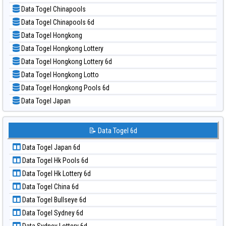
📝 Pola Dasar Nagoya
📊 Statistik Taiwan
Data Togel Chinapools
📝 Pola Dasar North Carolina Day
Data Togel Chinapools 6d
📝 Pola Dasar Pcso
Data Togel Hongkong
📝 Pola Dasar Sao Paulo
Data Togel Hongkong Lottery
📝 Pola Dasar Singapore
Data Togel Hongkong Lottery 6d
📝 Pola Dasar Sydney
Data Togel Hongkong Lotto
📝 Pola Dasar Sydney Lottery
Data Togel Hongkong Pools 6d
📝 Pola Dasar Sydney Lottery 6d
Data Togel Japan
📝 Pola Dasar Sydney Lotto
Data Togel Japan 6d
📝 Pola Dasar Sydney Pools 6d
Data Togel Korea
📝 Data Togel 6d
📝 Pola Dasar Taipei
Data Togel Kuda Lari
📝 Pola Dasar Taiwan
Data Togel Japan 6d
Data Togel Magnum Cambodia
Data Togel Hk Pools 6d
Data Togel Nagoya
Data Togel Hk Lottery 6d
Data Togel North Carolina Day
Data Togel China 6d
Data Togel Pcso
Data Togel Bullseye 6d
Data Togel Sao Paulo
Data Togel Sydney 6d
Data Togel Singapore