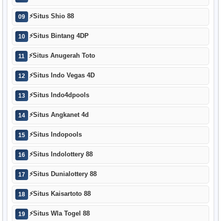
⚡
Situs Shio 88
09
⚡
Situs Bintang 4DP
10
⚡
Situs Anugerah Toto
11
⚡
Situs Indo Vegas 4D
12
⚡
Situs Indo4dpools
13
⚡
Situs Angkanet 4d
14
⚡
Situs Indopools
15
⚡
Situs Indolottery 88
16
⚡
Situs Dunialottery 88
17
⚡
Situs Kaisartoto 88
18
⚡
Situs Wla Togel 88
19