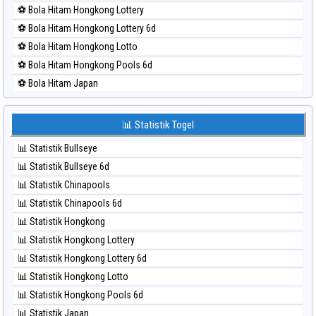
⚽ Bola Merah Sao Paulo
⚽ Bola Hitam Hongkong Lottery
⚽ Bola Merah Singapore
⚽ Bola Hitam Hongkong Lottery 6d
⚽ Bola Merah Sydney
⚽ Bola Hitam Hongkong Lotto
⚽ Bola Merah Sydney Lottery
⚽ Bola Hitam Hongkong Pools 6d
⚽ Bola Merah Sydney Lottery 6d
⚽ Bola Hitam Japan
⚽ Bola Merah Sydney Lotto
⚽ Bola Hitam Japan 6d
⚽ Bola Merah Sydney Pools 6d
⚽ Bola Hitam Korea
📊 Statistik Togel
⚽ Bola Merah Taipei
⚽ Bola Hitam Kuda Lari
⚽ Bola Merah Taiwan
📊 Statistik Bullseye
⚽ Bola Hitam Magnum Cambodia
📊 Statistik Bullseye 6d
⚽ Bola Hitam Nagoya
📊 Statistik Chinapools
⚽ Bola Hitam North Carolina Day
📊 Statistik Chinapools 6d
⚽ Bola Hitam Pcso
📊 Statistik Hongkong
⚽ Bola Hitam Sao Paulo
📊 Statistik Hongkong Lottery
⚽ Bola Hitam Singapore
📊 Statistik Hongkong Lottery 6d
⚽ Bola Hitam Sydney
📊 Statistik Hongkong Lotto
⚽ Bola Hitam Sydney Lottery
📊 Statistik Hongkong Pools 6d
⚽ Bola Hitam Sydney Lottery 6d
📊 Statistik Japan