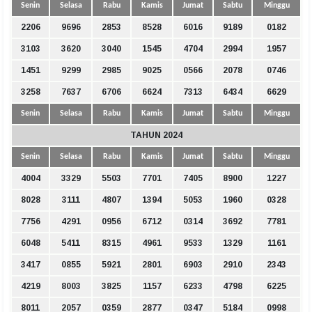
Senin
Selasa
Rabu
Kamis
Jumat
Sabtu
Minggu
2206
9696
2853
8528
6016
9189
0182
3103
3620
3040
1545
4704
2994
1957
1451
9299
2985
9025
0566
2078
0746
3258
7637
6706
6624
7313
6434
6629
Senin
Selasa
Rabu
Kamis
Jumat
Sabtu
Minggu
TAHUN 2024
Senin
Selasa
Rabu
Kamis
Jumat
Sabtu
Minggu
4004
3329
5503
7701
7405
8900
1227
8028
3111
4807
1394
5053
1960
0328
7756
4291
0956
6712
0314
3692
7781
6048
5411
8315
4961
9533
1329
1161
3417
0855
5921
2801
6903
2910
2343
4219
8003
3825
1157
6233
4798
6225
8011
2057
0359
2877
0347
5184
0998