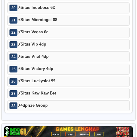
⚡
Situs Indoboss 6D
20
⚡
Situs Microtogel 88
21
⚡
Situs Vegas 6d
22
⚡
Situs Vip 4dp
23
⚡
Situs Viral 4dp
24
⚡
Situs Victory 4dp
25
⚡
Situs Luckyslot 99
26
⚡
Situs Kaw Kaw Bet
27
⚡
4dprize Group
28