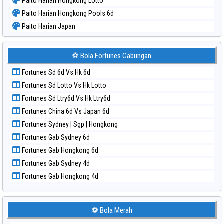
Paito Harian Hongkong Lotto
Paito Harian Hongkong Pools 6d
Paito Harian Japan
Paito Harian Japan 6d
Paito Harian Korea
⚽ Bola Fortunes Gabungan
Paito Harian Kuda Lari
Fortunes Sd 6d Vs Hk 6d
Paito Harian Magnum Cambodia
Fortunes Sd Lotto Vs Hk Lotto
Paito Harian Nagoya
Fortunes Sd Ltry6d Vs Hk Ltry6d
Paito Harian New York Midday
Fortunes China 6d Vs Japan 6d
Paito Harian North Carolina Day
Fortunes Sydney | Sgp | Hongkong
Paito Harian Pcso
Fortunes Gab Sydney 6d
Paito Harian Pennsylvania Day
Fortunes Gab Hongkong 6d
Paito Harian Sao Paulo
Fortunes Gab Sydney 4d
Paito Harian Singapore
Fortunes Gab Hongkong 4d
Paito Harian Sydney
Paito Harian Sydney Lottery
Paito Harian Sydney Lottery 6d
⚽ Bola Merah
Paito Harian Sydney Lotto