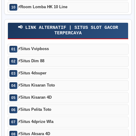
⚡
Room Lomba HK 10 Line
10
📢 LINK ALTERNATIF | SITUS SLOT GACOR
TERPERCAYA
⚡
Situs Vvipboss
01
⚡
Situs Dim 88
02
⚡
Situs 4dsuper
03
⚡
Situs Kisaran Toto
04
⚡
Situs Kisaran 4D
05
⚡
Situs Pelita Toto
06
⚡
Situs 4dprize Wla
07
⚡
Situs Aksara 4D
08