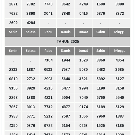
2871
7302
7740
8642
4249
1600
8090
7622
3898
3041
7848
0416
6876
8372
2692
4284
.
.
.
.
.
Senin
Selasa
Rabu
Kamis
Jumat
Sabtu
Minggu
TAHUN 2025
Senin
Selasa
Rabu
Kamis
Jumat
Sabtu
Minggu
.
.
7304
1944
1520
8860
4054
2833
1887
0933
7537
5080
2482
3685
0810
2732
2993
5646
3621
5892
6127
9355
8929
4216
6477
3994
1190
8158
2268
1388
4231
5004
7049
6760
5540
7867
8013
7732
4877
9174
6189
5129
3988
6771
5212
7587
1066
7960
1883
4350
0376
9722
6154
0263
1525
8185