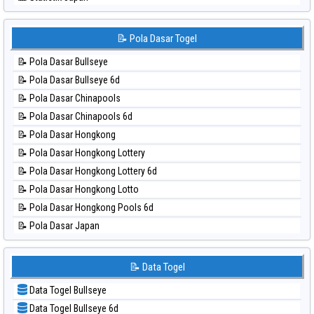
⚽ Bola Hitam Sydney Lotto
📊 Statistik Japan 6d
⚽ Bola Hitam Sydney Pools 6d
📊 Statistik Korea
📝 Pola Dasar Togel
⚽ Bola Hitam Taipei
📊 Statistik Kuda Lari
⚽ Bola Hitam Taiwan
📝 Pola Dasar Bullseye
📊 Statistik Magnum Cambodia
📝 Pola Dasar Bullseye 6d
📊 Statistik Nagoya
📝 Pola Dasar Chinapools
📊 Statistik New York Midday
📝 Pola Dasar Chinapools 6d
📊 Statistik North Carolina Day
📝 Pola Dasar Hongkong
📊 Statistik Pcso
📝 Pola Dasar Hongkong Lottery
📊 Statistik Pennsylvania Day
📝 Pola Dasar Hongkong Lottery 6d
📊 Statistik Sao Paulo
📝 Pola Dasar Hongkong Lotto
📊 Statistik Singapore
📝 Pola Dasar Hongkong Pools 6d
📊 Statistik Sydney
📝 Pola Dasar Japan
📊 Statistik Sydney Lottery
📝 Pola Dasar Japan 6d
📊 Statistik Sydney Lottery 6d
📝 Pola Dasar Korea
📝 Data Togel
📊 Statistik Sydney Lotto
📝 Pola Dasar Kuda Lari
📊 Statistik Sydney Pools 6d
Data Togel Bullseye
📝 Pola Dasar Magnum Cambodia
📊 Statistik Taipei
Data Togel Bullseye 6d