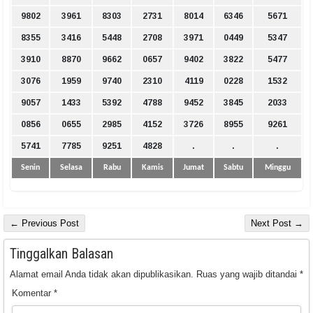
9802
3961
8303
2731
8014
6346
5671
8355
3416
5448
2708
3971
0449
5347
3910
8870
9662
0657
9402
3822
5477
3076
1959
9740
2310
4119
0228
1532
9057
1433
5392
4788
9452
3845
2033
0856
0655
2985
4152
3726
8955
9261
5741
7785
9251
4828
.
.
.
Senin
Selasa
Rabu
Kamis
Jumat
Sabtu
Minggu
← Previous Post
Next Post →
Tinggalkan Balasan
Alamat email Anda tidak akan dipublikasikan.
Ruas yang wajib ditandai
*
Komentar
*