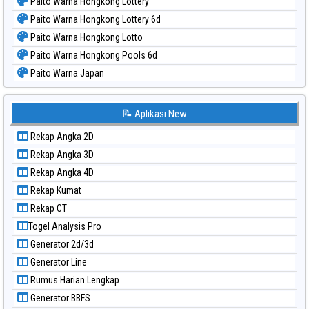
Paito Warna Hongkong Lottery
Paito Warna Hongkong Lottery 6d
Paito Warna Hongkong Lotto
Paito Warna Hongkong Pools 6d
Paito Warna Japan
Paito Warna Japan 6d
Paito Warna Korea
📝 Aplikasi New
Paito Warna Kuda Lari
Rekap Angka 2D
Paito Warna Magnum Cambodia
Rekap Angka 3D
Paito Warna Nagoya
Rekap Angka 4D
Paito Warna New York Midday
Rekap Kumat
Paito Warna North Carolina Day
Rekap CT
Paito Warna Pcso
Togel Analysis Pro
Paito Warna Pennsylvania Day
Generator 2d/3d
Paito Warna Sao Paulo
Generator Line
Paito Warna Singapore
Rumus Harian Lengkap
Paito Warna Sydney
Generator BBFS
Paito Warna Sydney Lottery