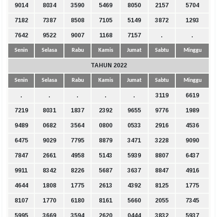
9014
8034
3590
5469
8050
2157
5704
7182
7387
8508
7105
5149
3872
1293
7642
9522
9007
1168
7157
.
.
Senin
Selasa
Rabu
Kamis
Jumat
Sabtu
Minggu
TAHUN 2022
Senin
Selasa
Rabu
Kamis
Jumat
Sabtu
Minggu
.
.
.
.
.
3119
6619
7219
8031
1837
2392
9655
9776
1989
9489
0682
3564
0800
0533
2916
4536
6475
9029
7795
8879
3471
3228
9090
7847
2661
4958
5143
5939
8807
6437
9911
8342
8226
5687
3637
8847
4916
4644
1808
1775
2613
4392
8125
1775
8107
1770
6180
8161
5660
2055
7345
5995
3669
3594
2620
0444
3832
5937