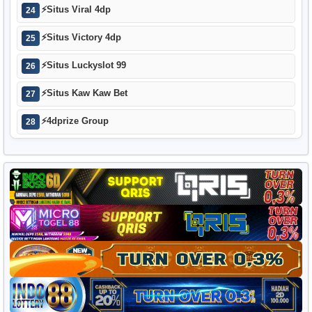
⚡
Situs Viral 4dp
24
⚡
Situs Victory 4dp
25
⚡
Situs Luckyslot 99
26
⚡
Situs Kaw Kaw Bet
27
⚡
4dprize Group
28