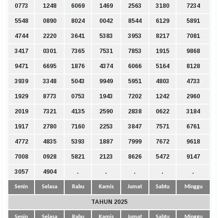
0773
1248
6069
1469
2563
3180
7234
5548
0890
8024
0042
8544
6129
5891
4744
2220
3641
5383
3953
8217
7081
3417
0301
7365
7531
7853
1915
9868
9471
6695
1876
4374
6066
5164
8128
3939
3348
5043
9949
5951
4803
4733
1929
8773
0753
1943
7202
1242
2960
2019
7321
4135
2590
2838
0622
3184
1917
2780
7160
2253
3847
7571
6761
4772
4835
5393
1887
7999
7672
9618
7008
0928
5821
2123
8626
5472
9147
3057
4904
.
.
.
.
.
Senin
Selasa
Rabu
Kamis
Jumat
Sabtu
Minggu
TAHUN 2025
Senin
Selasa
Rabu
Kamis
Jumat
Sabtu
Minggu