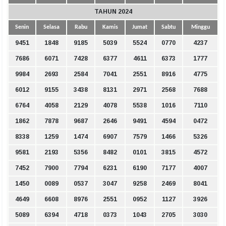
TAHUN 2024
Senin
Selasa
Rabu
Kamis
Jumat
Sabtu
Minggu
9451
1848
9185
5039
5524
0770
4237
7686
6071
7428
6377
4611
6373
1777
9984
2693
2584
7041
2551
8916
4775
6012
9155
3438
8131
2971
2568
7688
6764
4058
2129
4078
5538
1016
7110
1862
7878
9687
2646
9491
4594
0472
8338
1259
1474
6907
7579
1466
5326
9581
2193
5356
8482
0101
3815
4572
7452
7900
7794
6231
6190
7177
4007
1450
0089
0537
3047
9258
2469
8041
4649
6608
8976
2551
0952
1127
3926
5089
6394
4718
0373
1043
2705
3030