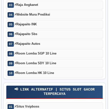
⚡
Raja Angkanet
03
⚡
Website Mura Prediksi
04
⚡
Rajapaito INK
05
⚡
Rajapaito Sbs
06
⚡
Rajapaito Autos
07
⚡
Room Lomba SGP 10 Line
08
⚡
Room Lomba SDY 10 Line
09
⚡
Room Lomba HK 10 Line
10
📢 LINK ALTERNATIF | SITUS SLOT GACOR
TERPERCAYA
⚡
Situs Vvipboss
01