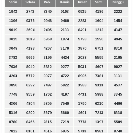
Senin
Selasa
Rabu
Kamis
Jumat
Sabtu
Minggu
1943
2743
7340
0103
0935
4186
2222
1396
9376
9948
0469
2283
1604
1454
9019
2694
2495
2133
8491
1212
4347
3015
1039
6968
1874
5798
1590
4945
3049
4198
4207
3179
3870
6751
8310
3783
9666
2196
4424
2028
5599
2105
7936
8040
5832
0277
5031
4607
9027
4203
5772
0077
4722
8906
7381
3131
3856
6292
7497
5822
3988
9313
4537
7748
9559
1702
4197
4431
5988
3345
4306
4804
5805
7540
1790
6310
4406
5316
0200
5679
5860
4691
7213
8338
0780
8466
2315
7219
7773
1397
5589
7812
0361
4616
6935
5733
8981
8740