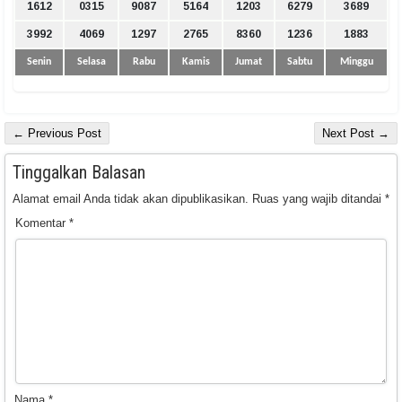
1612
0315
9087
5164
1203
6279
3689
3992
4069
1297
2765
8360
1236
1883
Senin
Selasa
Rabu
Kamis
Jumat
Sabtu
Minggu
← Previous Post
Next Post →
Tinggalkan Balasan
Alamat email Anda tidak akan dipublikasikan.
Ruas yang wajib ditandai
*
Komentar
*
Nama
*