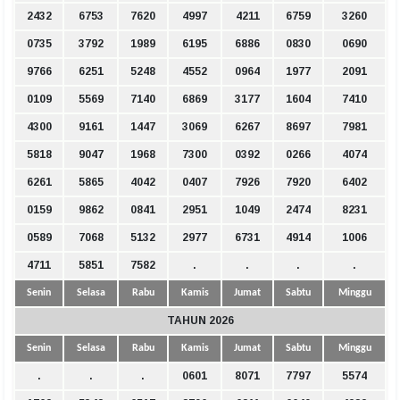
2432
6753
7620
4997
4211
6759
3260
0735
3792
1989
6195
6886
0830
0690
9766
6251
5248
4552
0964
1977
2091
0109
5569
7140
6869
3177
1604
7410
4300
9161
1447
3069
6267
8697
7981
5818
9047
1968
7300
0392
0266
4074
6261
5865
4042
0407
7926
7920
6402
0159
9862
0841
2951
1049
2474
8231
0589
7068
5132
2977
6731
4914
1006
4711
5851
7582
.
.
.
.
Senin
Selasa
Rabu
Kamis
Jumat
Sabtu
Minggu
TAHUN 2026
Senin
Selasa
Rabu
Kamis
Jumat
Sabtu
Minggu
.
.
.
0601
8071
7797
5574