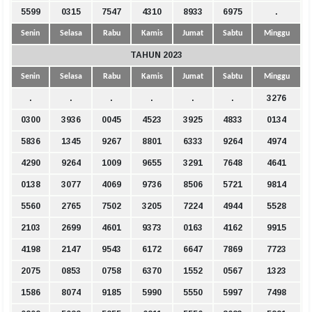
5599
0315
7547
4310
8933
6975
.
Senin
Selasa
Rabu
Kamis
Jumat
Sabtu
Minggu
TAHUN 2023
Senin
Selasa
Rabu
Kamis
Jumat
Sabtu
Minggu
.
.
.
.
.
.
3276
0300
3936
0045
4523
3925
4833
0134
5836
1345
9267
8801
6333
9264
4974
4290
9264
1009
9655
3291
7648
4641
0138
3077
4069
9736
8506
5721
9814
5560
2765
7502
3205
7224
4944
5528
2103
2699
4601
9373
0163
4162
9915
4198
2147
9543
6172
6647
7869
7723
2075
0853
0758
6370
1552
0567
1323
1586
8074
9185
5990
5550
5997
7498