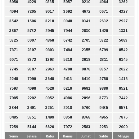
6956
4229
0335
5957
0210
4064
3262
4094
7205
9017
3692
4672
0671
4327
3542
1506
3218
0048
0341
2632
2927
3867
5732
2945
7944
2830
1420
1331
5325
0007
4868
6742
2705
5322
5083
7871
2307
9803
7484
2355
6799
8542
6071
8372
1393
5218
2618
2311
6145
7745
9397
2963
4708
0878
8357
2622
2248
7090
3648
2413
6419
2758
1418
7593
4098
4529
6219
9681
9889
9521
7985
2202
0052
4086
2896
3773
7442
3844
3491
3251
2018
5760
9435
0571
0485
5351
1499
0858
8368
4965
7875
7259
5144
6626
7972
2583
2253
2009
Senin
Selasa
Rabu
Kamis
Jumat
Sabtu
Minggu