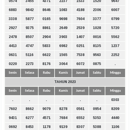
0574
3455
4371
2237
1533
1520
9647
6883
9842
8646
1083
4188
2306
6007
3338
5877
0165
9698
7604
3377
0799
2927
9375
8861
2649
2539
1028
5720
2478
8507
2904
3903
1407
0016
5562
4413
4747
5833
6982
0251
8135
1237
0631
5116
6622
1565
7538
9563
2252
0220
2273
8176
3064
6072
0875
.
Senin
Selasa
Rabu
Kamis
Jumat
Sabtu
Minggu
TAHUN 2023
Senin
Selasa
Rabu
Kamis
Jumat
Sabtu
Minggu
.
.
.
.
.
.
0303
7602
8662
9079
8278
0561
0954
8209
9431
6277
4571
7684
6552
5353
4440
0692
8453
1178
9139
8307
5388
1106