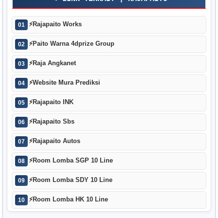
⚡
Rajapaito Works
01
⚡
Paito Warna 4dprize Group
02
⚡
Raja Angkanet
03
⚡
Website Mura Prediksi
04
⚡
Rajapaito INK
05
⚡
Rajapaito Sbs
06
⚡
Rajapaito Autos
07
⚡
Room Lomba SGP 10 Line
08
⚡
Room Lomba SDY 10 Line
09
⚡
Room Lomba HK 10 Line
10