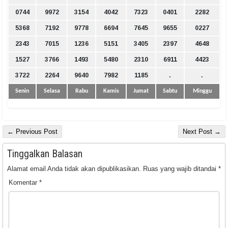
0744
9972
3154
4042
7323
0401
2282
5368
7192
9778
6694
7645
9655
0227
2343
7015
1236
5151
3405
2397
4648
1527
3766
1493
5480
2310
6911
4423
3722
2264
9640
7982
1185
.
.
Senin
Selasa
Rabu
Kamis
Jumat
Sabtu
Minggu
← Previous Post
Next Post →
Tinggalkan Balasan
Alamat email Anda tidak akan dipublikasikan.
Ruas yang wajib ditandai
*
Komentar
*