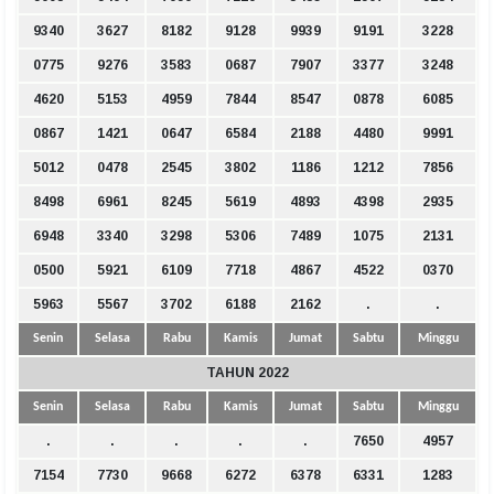
9340
3627
8182
9128
9939
9191
3228
0775
9276
3583
0687
7907
3377
3248
4620
5153
4959
7844
8547
0878
6085
0867
1421
0647
6584
2188
4480
9991
5012
0478
2545
3802
1186
1212
7856
8498
6961
8245
5619
4893
4398
2935
6948
3340
3298
5306
7489
1075
2131
0500
5921
6109
7718
4867
4522
0370
5963
5567
3702
6188
2162
.
.
Senin
Selasa
Rabu
Kamis
Jumat
Sabtu
Minggu
TAHUN 2022
Senin
Selasa
Rabu
Kamis
Jumat
Sabtu
Minggu
.
.
.
.
.
7650
4957
7154
7730
9668
6272
6378
6331
1283