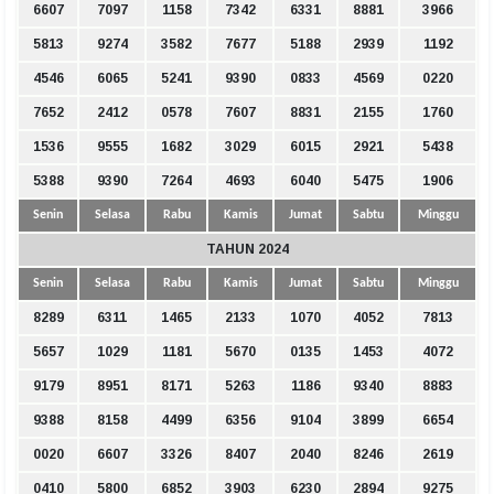
6607
7097
1158
7342
6331
8881
3966
5813
9274
3582
7677
5188
2939
1192
4546
6065
5241
9390
0833
4569
0220
7652
2412
0578
7607
8831
2155
1760
1536
9555
1682
3029
6015
2921
5438
5388
9390
7264
4693
6040
5475
1906
Senin
Selasa
Rabu
Kamis
Jumat
Sabtu
Minggu
TAHUN 2024
Senin
Selasa
Rabu
Kamis
Jumat
Sabtu
Minggu
8289
6311
1465
2133
1070
4052
7813
5657
1029
1181
5670
0135
1453
4072
9179
8951
8171
5263
1186
9340
8883
9388
8158
4499
6356
9104
3899
6654
0020
6607
3326
8407
2040
8246
2619
0410
5800
6852
3903
6230
2894
9275