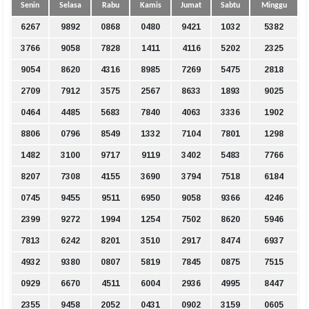
Senin
Selasa
Rabu
Kamis
Jumat
Sabtu
Minggu
6267
9892
0868
0480
9421
1032
5382
3766
9058
7828
1411
4116
5202
2325
9054
8620
4316
8985
7269
5475
2818
2709
7912
3575
2567
8633
1893
9025
0464
4485
5683
7840
4063
3336
1902
8806
0796
8549
1332
7104
7801
1298
1482
3100
9717
9119
3402
5483
7766
8207
7308
4155
3690
3794
7518
6184
0745
9455
9511
6950
9058
9366
4246
2399
9272
1994
1254
7502
8620
5946
7813
6242
8201
3510
2917
8474
6937
4932
9380
0807
5819
7845
0875
7515
0929
6670
4511
6004
2936
4995
8447
2355
9458
2052
0431
0902
3159
0605