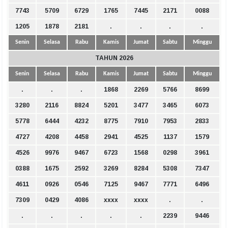
7743
5709
6729
1765
7445
2171
0088
1205
1878
2181
.
.
.
.
Senin
Selasa
Rabu
Kamis
Jumat
Sabtu
Minggu
TAHUN 2026
Senin
Selasa
Rabu
Kamis
Jumat
Sabtu
Minggu
.
.
.
1868
2269
5766
8699
3280
2116
8824
5201
3477
3465
6073
5778
6444
4232
8775
7910
7953
2833
4727
4208
4458
2941
4525
1137
1579
4526
9976
9467
6723
1568
0298
3961
0388
1675
2592
3269
8284
5308
7347
4611
0926
0546
7125
9467
7771
6496
7309
0429
4086
xxxx
xxxx
.
.
.
.
.
.
.
2239
9446