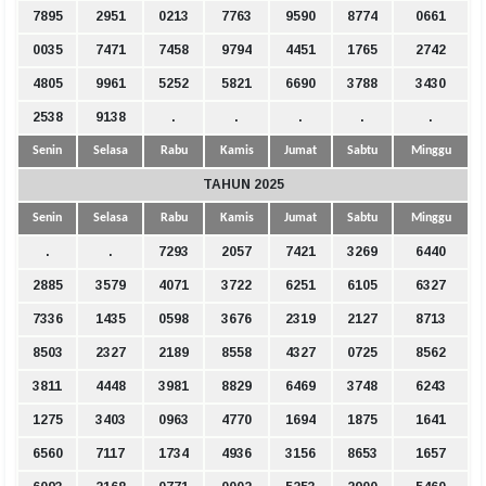
7895
2951
0213
7763
9590
8774
0661
0035
7471
7458
9794
4451
1765
2742
4805
9961
5252
5821
6690
3788
3430
2538
9138
.
.
.
.
.
Senin
Selasa
Rabu
Kamis
Jumat
Sabtu
Minggu
TAHUN 2025
Senin
Selasa
Rabu
Kamis
Jumat
Sabtu
Minggu
.
.
7293
2057
7421
3269
6440
2885
3579
4071
3722
6251
6105
6327
7336
1435
0598
3676
2319
2127
8713
8503
2327
2189
8558
4327
0725
8562
3811
4448
3981
8829
6469
3748
6243
1275
3403
0963
4770
1694
1875
1641
6560
7117
1734
4936
3156
8653
1657