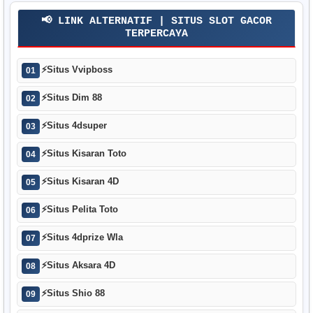
📢 LINK ALTERNATIF | SITUS SLOT GACOR
TERPERCAYA
⚡
Situs Vvipboss
01
⚡
Situs Dim 88
02
⚡
Situs 4dsuper
03
⚡
Situs Kisaran Toto
04
⚡
Situs Kisaran 4D
05
⚡
Situs Pelita Toto
06
⚡
Situs 4dprize Wla
07
⚡
Situs Aksara 4D
08
⚡
Situs Shio 88
09