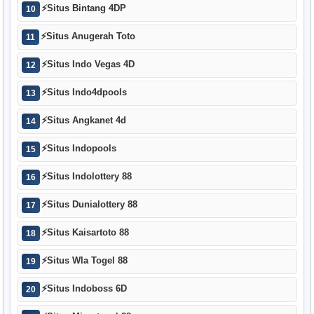
⚡
Situs Bintang 4DP
10
⚡
Situs Anugerah Toto
11
⚡
Situs Indo Vegas 4D
12
⚡
Situs Indo4dpools
13
⚡
Situs Angkanet 4d
14
⚡
Situs Indopools
15
⚡
Situs Indolottery 88
16
⚡
Situs Dunialottery 88
17
⚡
Situs Kaisartoto 88
18
⚡
Situs Wla Togel 88
19
⚡
Situs Indoboss 6D
20