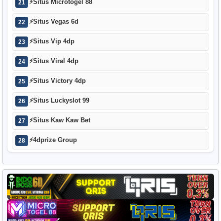
⚡
Situs Microtogel 88
21
⚡
Situs Vegas 6d
22
⚡
Situs Vip 4dp
23
⚡
Situs Viral 4dp
24
⚡
Situs Victory 4dp
25
⚡
Situs Luckyslot 99
26
⚡
Situs Kaw Kaw Bet
27
⚡
4dprize Group
28