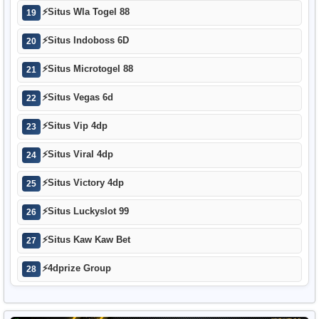
⚡
Situs Wla Togel 88
19
⚡
Situs Indoboss 6D
20
⚡
Situs Microtogel 88
21
⚡
Situs Vegas 6d
22
⚡
Situs Vip 4dp
23
⚡
Situs Viral 4dp
24
⚡
Situs Victory 4dp
25
⚡
Situs Luckyslot 99
26
⚡
Situs Kaw Kaw Bet
27
⚡
4dprize Group
28