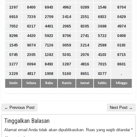
1397
8400
6943
4962
0289
1546
8704
6910
7339
2709
3414
2351
6933
0429
7052
6317
4401
2065
8305
3698
4974
8296
4420
5923
8706
2741
5722
0408
1545
9074
7136
0059
3214
2588
0193
0745
2305
1382
5391
2076
4103
8715
3277
0094
8493
3287
4816
7015
8601
3229
4817
1908
5160
8651
0377
.
Senin
Selasa
Rabu
Kamis
Jumat
Sabtu
Minggu
← Previous Post
Next Post →
Tinggalkan Balasan
Alamat email Anda tidak akan dipublikasikan.
Ruas yang wajib ditandai
*