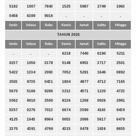
5182
1007
7843
1525
5987
2749
1963
0458
6389
9016
.
.
.
.
Senin
Selasa
Rabu
Kamis
Jumat
Sabtu
Minggu
TAHUN 2026
Senin
Selasa
Rabu
Kamis
Jumat
Sabtu
Minggu
.
.
.
6218
7440
6190
5211
0237
1050
3378
5148
6953
3717
2501
5422
1334
2093
7052
5281
1646
0892
2503
9735
0431
1804
4877
4712
7165
5670
5166
9280
3213
4571
1220
4723
3062
9010
2500
8136
1268
0926
2991
5357
0276
7013
6674
3590
4163
9430
4125
1043
8964
0053
2086
5617
6479
2370
4391
4769
4315
0478
1936
8655