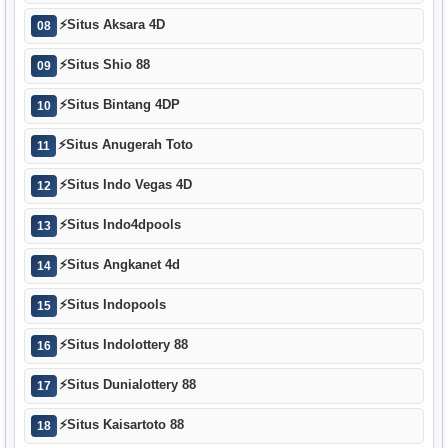
⚡
Situs Aksara 4D
08
⚡
Situs Shio 88
09
⚡
Situs Bintang 4DP
10
⚡
Situs Anugerah Toto
11
⚡
Situs Indo Vegas 4D
12
⚡
Situs Indo4dpools
13
⚡
Situs Angkanet 4d
14
⚡
Situs Indopools
15
⚡
Situs Indolottery 88
16
⚡
Situs Dunialottery 88
17
⚡
Situs Kaisartoto 88
18