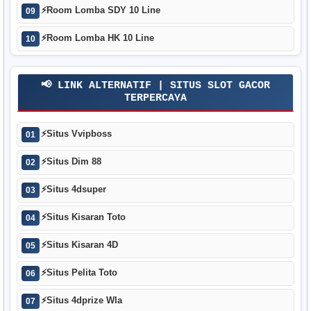
⚡
Room Lomba SDY 10 Line
09
⚡
Room Lomba HK 10 Line
10
📢 LINK ALTERNATIF | SITUS SLOT GACOR
TERPERCAYA
⚡
Situs Vvipboss
01
⚡
Situs Dim 88
02
⚡
Situs 4dsuper
03
⚡
Situs Kisaran Toto
04
⚡
Situs Kisaran 4D
05
⚡
Situs Pelita Toto
06
⚡
Situs 4dprize Wla
07