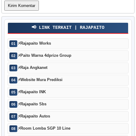
📢 LINK TERKAIT | RAJAPAITO
⚡
Rajapaito Works
01
⚡
Paito Warna 4dprize Group
02
⚡
Raja Angkanet
03
⚡
Website Mura Prediksi
04
⚡
Rajapaito INK
05
⚡
Rajapaito Sbs
06
⚡
Rajapaito Autos
07
⚡
Room Lomba SGP 10 Line
08