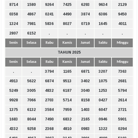
8714
1580
9264
7425
6293
9634
2129
0358
4867
0241
4490
3874
6386
9450
1324
7981
5836
8027
0719
1645
4011
2807
6152
.
.
.
.
.
Senin
Selasa
Rabu
Kamis
Jumat
Sabtu
Minggu
TAHUN 2025
Senin
Selasa
Rabu
Kamis
Jumat
Sabtu
Minggu
.
.
3794
1165
6871
3207
7363
4913
5622
6874
9513
3402
1075
2681
5249
3005
4832
6187
3040
1253
5794
9928
7066
2703
5714
8158
0427
2614
1375
6132
3584
7959
1403
6047
2721
1683
8044
7490
6832
2165
0946
5901
4332
9258
2368
4810
0983
1322
0294