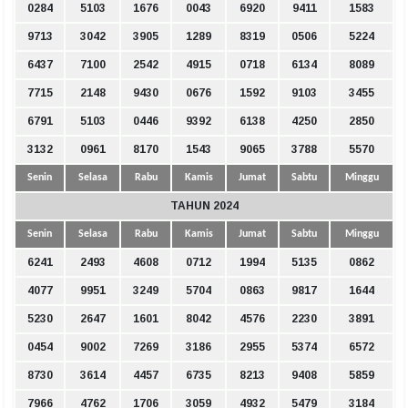
0284
5103
1676
0043
6920
9411
1583
9713
3042
3905
1289
8319
0506
5224
6437
7100
2542
4915
0718
6134
8089
7715
2148
9430
0676
1592
9103
3455
6791
5103
0446
9392
6138
4250
2850
3132
0961
8170
1543
9065
3788
5570
Senin
Selasa
Rabu
Kamis
Jumat
Sabtu
Minggu
TAHUN 2024
Senin
Selasa
Rabu
Kamis
Jumat
Sabtu
Minggu
6241
2493
4608
0712
1994
5135
0862
4077
9951
3249
5704
0863
9817
1644
5230
2647
1601
8042
4576
2230
3891
0454
9002
7269
3186
2955
5374
6572
8730
3614
4457
6735
8213
9408
5859
7966
4762
1706
3059
4932
5479
3184