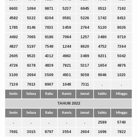
6603
1094
9871
5237
6945
0513
7192
4582
5322
6304
0581
5226
1742
8413
1785
0146
7033
3459
2764
5120
8026
4492
7065
9186
7084
1257
3480
9710
4827
5197
7549
1244
8620
4752
7364
2605
9523
4312
4963
3489
9231
5042
4726
6378
4839
7821
5317
1654
4876
3100
2694
3509
4931
9358
9046
1023
7139
7613
8907
1048
7311
.
.
Senin
Selasa
Rabu
Kamis
Jumat
Sabtu
Minggu
TAHUN 2022
Senin
Selasa
Rabu
Kamis
Jumat
Sabtu
Minggu
.
.
.
.
.
2589
5740
7691
3015
8797
3554
2604
1696
7822