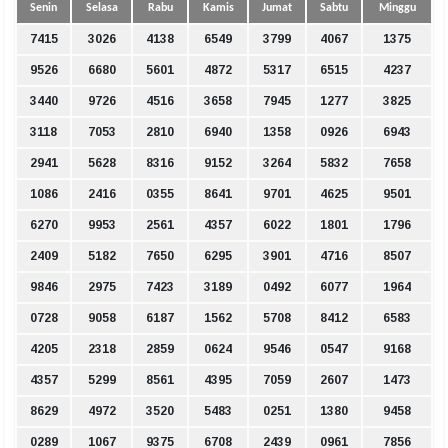
Senin
Selasa
Rabu
Kamis
Jumat
Sabtu
Minggu
7415
3026
4138
6549
3799
4067
1375
9526
6680
5601
4872
5317
6515
4237
3440
9726
4516
3658
7945
1277
3825
3118
7053
2810
6940
1358
0926
6943
2941
5628
8316
9152
3264
5832
7658
1086
2416
0355
8641
9701
4625
9501
6270
9953
2561
4357
6022
1801
1796
2409
5182
7650
6295
3901
4716
8507
9846
2975
7423
3189
0492
6077
1964
0728
9058
6187
1562
5708
8412
6583
4205
2318
2859
0624
9546
0547
9168
4357
5299
8561
4395
7059
2607
1473
8629
4972
3520
5483
0251
1380
9458
0289
1067
9375
6708
2439
0961
7856