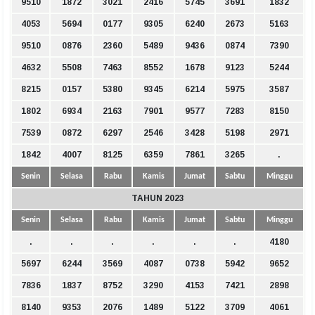
9510
1872
3021
2416
5745
3691
1832
4053
5694
0177
9305
6240
2673
5163
9510
0876
2360
5489
9436
0874
7390
4632
5508
7463
8552
1678
9123
5244
8215
0157
5380
9345
6214
5975
3587
1802
6934
2163
7901
9577
7283
8150
7539
0872
6297
2546
3428
5198
2971
1842
4007
8125
6359
7861
3265
.
Senin
Selasa
Rabu
Kamis
Jumat
Sabtu
Minggu
TAHUN 2023
Senin
Selasa
Rabu
Kamis
Jumat
Sabtu
Minggu
.
.
.
.
.
.
4180
5697
6244
3569
4087
0738
5942
9652
7836
1837
8752
3290
4153
7421
2898
8140
9353
2076
1489
5122
3709
4061