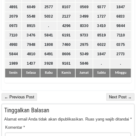
4891
6049
2577
8107
0569
9377
1847
2079
5548
5032
2127
3499
1727
6833
0973
8915
.
4296
8330
3410
9844
7110
3476
5841
6191
9733
8519
7110
4993
7948
1808
7460
2975
6022
0375
5844
4810
6491
8606
5349
1847
2773
1989
1437
3928
9161
5846
.
.
Senin
Selasa
Rabu
Kamis
Jumat
Sabtu
Minggu
← Previous Post
Next Post →
Tinggalkan Balasan
Alamat email Anda tidak akan dipublikasikan.
Ruas yang wajib ditandai
*
Komentar
*