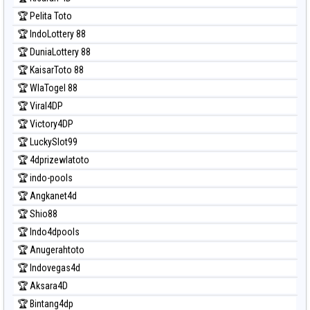
Prediksi Sydney
🏆 Pelita Toto
Prediksi Sydney Lottery
🏆 IndoLottery 88
Prediksi Sydney Lottery 6d
🏆 DuniaLottery 88
Prediksi Sydney Lotto
🏆 KaisarToto 88
Prediksi Sydney Pools 6d
🏆 WlaTogel 88
Prediksi Taipei
🏆 Viral4DP
Prediksi Taiwan
🏆 Victory4DP
🏆 LuckySlot99
🏆 4dprizewlatoto
🏆 indo-pools
🏆 Angkanet4d
🏆 Shio88
🏆 Indo4dpools
🏆 Anugerahtoto
🏆 Indovegas4d
🏆 Aksara4D
🏆 Bintang4dp