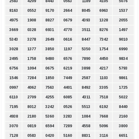
2583
4209
8443
0563
1189
4105
5076
8163
0552
9170
2664
8045
6963
1537
4975
1908
8827
0679
4393
1328
2055
3669
0328
6931
4770
3511
8276
1497
5343
3278
2649
0616
8447
7342
9010
3028
1377
3850
1197
5350
1754
6990
2495
1758
9480
6576
7890
4450
9834
6756
1094
0675
6219
3898
4217
5793
1546
7284
1850
7449
2587
1103
9861
0997
4062
7563
4401
8492
3305
1725
6110
2709
4255
6085
4311
7518
5022
7195
8012
3242
0526
5513
6192
8440
4938
2180
5360
3283
1084
7668
2160
3070
0819
6594
7289
4558
5096
3800
7128
0583
0420
5160
8831
3116
6651