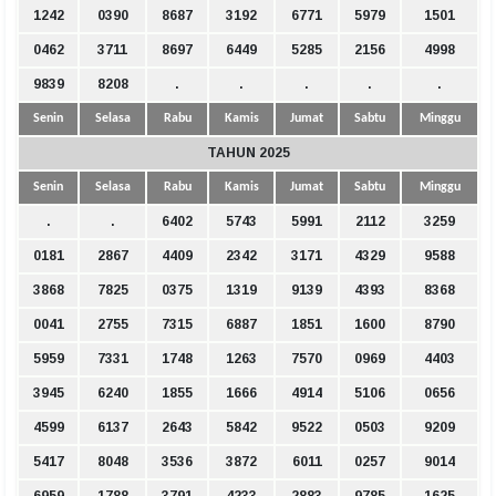
1242
0390
8687
3192
6771
5979
1501
0462
3711
8697
6449
5285
2156
4998
9839
8208
.
.
.
.
.
Senin
Selasa
Rabu
Kamis
Jumat
Sabtu
Minggu
TAHUN 2025
Senin
Selasa
Rabu
Kamis
Jumat
Sabtu
Minggu
.
.
6402
5743
5991
2112
3259
0181
2867
4409
2342
3171
4329
9588
3868
7825
0375
1319
9139
4393
8368
0041
2755
7315
6887
1851
1600
8790
5959
7331
1748
1263
7570
0969
4403
3945
6240
1855
1666
4914
5106
0656
4599
6137
2643
5842
9522
0503
9209
5417
8048
3536
3872
6011
0257
9014