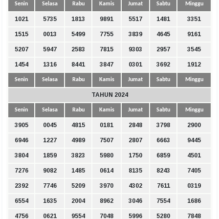
Senin
Selasa
Rabu
Kamis
Jumat
Sabtu
Minggu
1021
5735
1813
9891
5517
1481
3351
1515
0013
5499
7755
3839
4645
9161
5207
5947
2583
7815
9303
2957
3545
1454
1316
8441
3847
0301
3692
1912
Senin
Selasa
Rabu
Kamis
Jumat
Sabtu
Minggu
TAHUN 2024
Senin
Selasa
Rabu
Kamis
Jumat
Sabtu
Minggu
3905
0045
4815
0181
2848
3798
2900
6946
1227
4989
7507
2807
6663
9445
3804
1859
3823
5980
1750
6859
4501
7276
9082
1485
0614
8135
8243
7405
2392
7746
5209
3970
4302
7611
0319
6554
1635
2004
8962
3046
7554
1686
4756
0621
9554
7048
5996
5280
7848