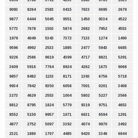
6959
1788
3791
4233
2883
9785
1625
9093
8264
3583
0415
7633
0695
2679
9877
6444
5045
9551
1450
9334
4522
5773
7678
1503
5874
2682
7952
4553
1979
4049
5343
7372
7133
1274
1490
9596
4992
2533
1885
2477
5943
6685
9226
2586
9619
4399
4717
8821
5291
3609
5916
7764
8924
4262
1673
9068
9857
8482
1153
8171
1393
6756
5718
9934
7842
9350
6058
7001
0201
3408
3273
4629
2553
1004
5802
5227
3566
8812
8795
1824
5779
9319
9751
4653
8552
5150
9957
1071
6631
6594
1291
4877
2752
5097
3392
4074
9970
2492
2321
1880
1707
4485
9420
3346
6844