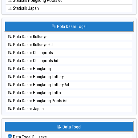
📊 Statistik Hongkong Pools 6d
⚽ Bola Hitam Sydney Lottery 6d
📊 Statistik Japan
⚽ Bola Hitam Sydney Lotto
📊 Statistik Japan 6d
⚽ Bola Hitam Sydney Pools 6d
📊 Statistik Korea
📝 Pola Dasar Togel
⚽ Bola Hitam Taipei
📊 Statistik Kuda Lari
⚽ Bola Hitam Taiwan
📝 Pola Dasar Bullseye
📊 Statistik Magnum Cambodia
📝 Pola Dasar Bullseye 6d
📊 Statistik Nagoya
📝 Pola Dasar Chinapools
📊 Statistik New York Midday
📝 Pola Dasar Chinapools 6d
📊 Statistik North Carolina Day
📝 Pola Dasar Hongkong
📊 Statistik Pcso
📝 Pola Dasar Hongkong Lottery
📊 Statistik Pennsylvania Day
📝 Pola Dasar Hongkong Lottery 6d
📊 Statistik Sao Paulo
📝 Pola Dasar Hongkong Lotto
📊 Statistik Singapore
📝 Pola Dasar Hongkong Pools 6d
📊 Statistik Sydney
📝 Pola Dasar Japan
📊 Statistik Sydney Lottery
📝 Pola Dasar Japan 6d
📊 Statistik Sydney Lottery 6d
📝 Pola Dasar Korea
📝 Data Togel
📊 Statistik Sydney Lotto
📝 Pola Dasar Kuda Lari
📊 Statistik Sydney Pools 6d
Data Togel Bullseye