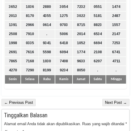
3652
1036
2880
3054
7232
0551
1474
2013
8170
4355
1275
3022
5181
2487
1391
2966
0614
9703
8715
8823
1557
2508
7910
.
5006
2014
6534
2147
1998
0335
9341
6418
1052
6694
7253
2691
7616
5598
6094
1774
2108
6741
7865
7168
1030
7408
9633
6207
4711
4270
7290
8199
9234
8050
.
.
Senin
Selasa
Rabu
Kamis
Jumat
Sabtu
Minggu
← Previous Post
Next Post →
Tinggalkan Balasan
Alamat email Anda tidak akan dipublikasikan.
Ruas yang wajib ditandai
*