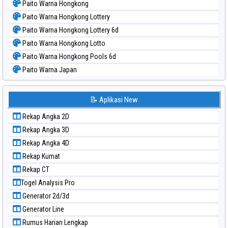
Paito Warna Hongkong
Paito Warna Hongkong Lottery
Paito Warna Hongkong Lottery 6d
Paito Warna Hongkong Lotto
Paito Warna Hongkong Pools 6d
Paito Warna Japan
Paito Warna Japan 6d
Paito Warna Korea
📝 Aplikasi New
Paito Warna Kuda Lari
Rekap Angka 2D
Paito Warna Magnum Cambodia
Rekap Angka 3D
Paito Warna Nagoya
Rekap Angka 4D
Paito Warna New York Midday
Rekap Kumat
Paito Warna North Carolina Day
Rekap CT
Paito Warna Pcso
Togel Analysis Pro
Paito Warna Pennsylvania Day
Generator 2d/3d
Paito Warna Sao Paulo
Generator Line
Paito Warna Singapore
Rumus Harian Lengkap