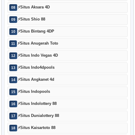
⚡
Situs Aksara 4D
08
⚡
Situs Shio 88
09
⚡
Situs Bintang 4DP
10
⚡
Situs Anugerah Toto
11
⚡
Situs Indo Vegas 4D
12
⚡
Situs Indo4dpools
13
⚡
Situs Angkanet 4d
14
⚡
Situs Indopools
15
⚡
Situs Indolottery 88
16
⚡
Situs Dunialottery 88
17
⚡
Situs Kaisartoto 88
18