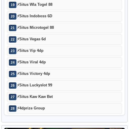
⚡
Situs Wla Togel 88
19
⚡
Situs Indoboss 6D
20
⚡
Situs Microtogel 88
21
⚡
Situs Vegas 6d
22
⚡
Situs Vip 4dp
23
⚡
Situs Viral 4dp
24
⚡
Situs Victory 4dp
25
⚡
Situs Luckyslot 99
26
⚡
Situs Kaw Kaw Bet
27
⚡
4dprize Group
28