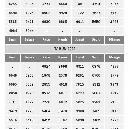
6255
2095
3271
8664
3401
3793
6975
8590
1975
6502
9928
1722
7627
7170
5565
8471
9839
8865
0611
5650
3285
4984
7244
.
.
.
.
.
Senin
Selasa
Rabu
Kamis
Jumat
Sabtu
Minggu
TAHUN 2025
Senin
Selasa
Rabu
Kamis
Jumat
Sabtu
Minggu
.
.
0924
3696
9811
0846
4255
6649
6765
1848
2579
9261
0760
1772
6695
5057
2855
4616
7815
9311
3943
8959
1320
8574
6831
6223
2067
7832
3110
1877
7240
6072
5825
1281
9355
9479
1776
5484
1478
9908
7409
0310
5536
2519
6495
1187
5098
7385
7442