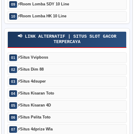
⚡
Room Lomba SDY 10 Line
09
⚡
Room Lomba HK 10 Line
10
📢 LINK ALTERNATIF | SITUS SLOT GACOR
TERPERCAYA
⚡
Situs Vvipboss
01
⚡
Situs Dim 88
02
⚡
Situs 4dsuper
03
⚡
Situs Kisaran Toto
04
⚡
Situs Kisaran 4D
05
⚡
Situs Pelita Toto
06
⚡
Situs 4dprize Wla
07