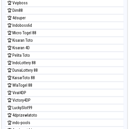
🏆 Vvipboss
Prediksi Magnum Cambodia
🏆 Dim88
Prediksi Nagoya
🏆 4dsuper
Prediksi North Carolina Day
🏆 Indoboss6d
Prediksi Pcso
🏆 Micro Togel 88
Prediksi Sao Paulo
🏆 Kisaran Toto
Prediksi Singapore
🏆 Kisaran 4D
Prediksi Sydney
🏆 Pelita Toto
Prediksi Sydney Lottery
🏆 IndoLottery 88
Prediksi Sydney Lottery 6d
🏆 DuniaLottery 88
Prediksi Sydney Lotto
🏆 KaisarToto 88
Prediksi Sydney Pools 6d
🏆 WlaTogel 88
Prediksi Taipei
🏆 Viral4DP
Prediksi Taiwan
🏆 Victory4DP
🏆 LuckySlot99
🏆 4dprizewlatoto
🏆 indo-pools