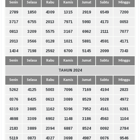
Senin
Selasa
Rabu
Kamis
Jumat
Sabtu
Minggu
2789
1850
4309
1315
2919
6549
7200
3717
6755
2013
7971
5993
4173
0053
0813
3209
5575
3167
6962
2111
7077
2013
3566
0128
1021
5881
4591
4171
1434
7198
2592
6700
5145
2099
7343
Senin
Selasa
Rabu
Kamis
Jumat
Sabtu
Minggu
TAHUN 2024
Senin
Selasa
Rabu
Kamis
Jumat
Sabtu
Minggu
5262
4125
5003
7096
7169
4194
2823
0376
8425
0613
3089
8529
5028
4972
6319
3885
1162
5396
7952
4161
0281
4698
3309
6902
1148
3186
4563
1104
2183
3889
2394
6887
8524
0092
2784
5119
0873
4327
3698
4987
0076
9546