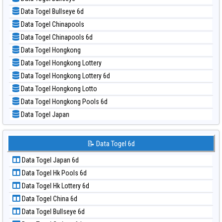
📝 Pola Dasar Magnum Cambodia
📊 Statistik Taipei
Data Togel Bullseye 6d
📝 Pola Dasar Nagoya
📊 Statistik Taiwan
Data Togel Chinapools
📝 Pola Dasar North Carolina Day
Data Togel Chinapools 6d
📝 Pola Dasar Pcso
Data Togel Hongkong
📝 Pola Dasar Sao Paulo
Data Togel Hongkong Lottery
📝 Pola Dasar Singapore
Data Togel Hongkong Lottery 6d
📝 Pola Dasar Sydney
Data Togel Hongkong Lotto
📝 Pola Dasar Sydney Lottery
Data Togel Hongkong Pools 6d
📝 Pola Dasar Sydney Lottery 6d
Data Togel Japan
📝 Pola Dasar Sydney Lotto
Data Togel Japan 6d
📝 Pola Dasar Sydney Pools 6d
Data Togel Korea
📝 Data Togel 6d
📝 Pola Dasar Taipei
Data Togel Kuda Lari
📝 Pola Dasar Taiwan
Data Togel Japan 6d
Data Togel Magnum Cambodia
Data Togel Hk Pools 6d
Data Togel Nagoya
Data Togel Hk Lottery 6d
Data Togel North Carolina Day
Data Togel China 6d
Data Togel Pcso
Data Togel Bullseye 6d
Data Togel Sao Paulo