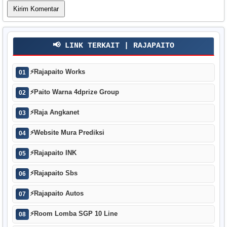
📢 LINK TERKAIT | RAJAPAITO
⚡
Rajapaito Works
01
⚡
Paito Warna 4dprize Group
02
⚡
Raja Angkanet
03
⚡
Website Mura Prediksi
04
⚡
Rajapaito INK
05
⚡
Rajapaito Sbs
06
⚡
Rajapaito Autos
07
⚡
Room Lomba SGP 10 Line
08