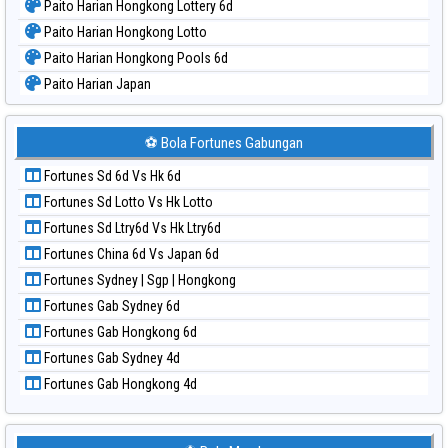
Paito Harian Hongkong Lottery 6d
Paito Harian Hongkong Lotto
Paito Harian Hongkong Pools 6d
Paito Harian Japan
Paito Harian Japan 6d
Paito Harian Korea
⚽ Bola Fortunes Gabungan
Paito Harian Kuda Lari
Fortunes Sd 6d Vs Hk 6d
Paito Harian Magnum Cambodia
Fortunes Sd Lotto Vs Hk Lotto
Paito Harian Nagoya
Fortunes Sd Ltry6d Vs Hk Ltry6d
Paito Harian New York Midday
Fortunes China 6d Vs Japan 6d
Paito Harian North Carolina Day
Fortunes Sydney | Sgp | Hongkong
Paito Harian Pcso
Fortunes Gab Sydney 6d
Paito Harian Pennsylvania Day
Fortunes Gab Hongkong 6d
Paito Harian Sao Paulo
Fortunes Gab Sydney 4d
Paito Harian Singapore
Fortunes Gab Hongkong 4d
Paito Harian Sydney
Paito Harian Sydney Lottery