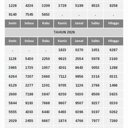
1228
4236
3209
3729
5199
8515
8258
9140
7545
5653
.
.
.
.
Senin
Selasa
Rabu
Kamis
Jumat
Sabtu
Minggu
TAHUN 2026
Senin
Selasa
Rabu
Kamis
Jumat
Sabtu
Minggu
.
.
.
1823
0270
1051
6287
1128
5430
2250
9615
2554
5978
3160
3965
1735
1057
4301
8643
0053
1288
6264
7207
3660
7112
9956
3316
0321
6129
2277
1301
9705
1136
2766
1496
2600
7188
3847
6350
5030
8509
3635
5844
9193
7668
9607
9507
9237
0330
5555
4303
6443
6403
0396
0197
0262
2029
2455
6667
1874
4766
7977
7260