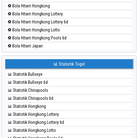
⚽ Bola Merah Pcso
⚽ Bola Hitam Hongkong
⚽ Bola Merah Sao Paulo
⚽ Bola Hitam Hongkong Lottery
⚽ Bola Merah Singapore
⚽ Bola Hitam Hongkong Lottery 6d
⚽ Bola Merah Sydney
⚽ Bola Hitam Hongkong Lotto
⚽ Bola Merah Sydney Lottery
⚽ Bola Hitam Hongkong Pools 6d
⚽ Bola Merah Sydney Lottery 6d
⚽ Bola Hitam Japan
⚽ Bola Merah Sydney Lotto
⚽ Bola Hitam Japan 6d
⚽ Bola Merah Sydney Pools 6d
⚽ Bola Hitam Korea
📊 Statistik Togel
⚽ Bola Merah Taipei
⚽ Bola Hitam Kuda Lari
⚽ Bola Merah Taiwan
📊 Statistik Bullseye
⚽ Bola Hitam Magnum Cambodia
📊 Statistik Bullseye 6d
⚽ Bola Hitam Nagoya
📊 Statistik Chinapools
⚽ Bola Hitam North Carolina Day
📊 Statistik Chinapools 6d
⚽ Bola Hitam Pcso
📊 Statistik Hongkong
⚽ Bola Hitam Sao Paulo
📊 Statistik Hongkong Lottery
⚽ Bola Hitam Singapore
📊 Statistik Hongkong Lottery 6d
⚽ Bola Hitam Sydney
📊 Statistik Hongkong Lotto
⚽ Bola Hitam Sydney Lottery