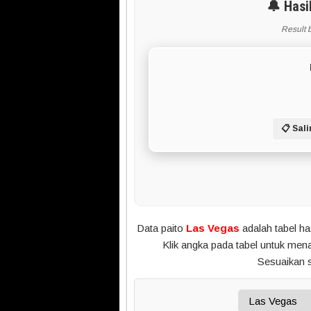
🔔 Hasi
Result 
📋 Sali
Data paito
Las Vegas
adalah tabel ha
Klik angka pada tabel untuk me
Sesuaikan s