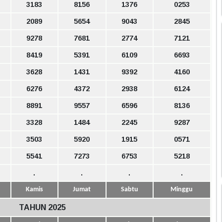
3183
8156
1376
0253
2089
5654
9043
2845
9278
7681
2774
7121
8419
5391
6109
6693
3628
1431
9392
4160
6276
4372
2938
6124
8891
9557
6596
8136
3328
1484
2245
9287
3503
5920
1915
0571
5541
7273
6753
5218
.
.
.
.
Kamis
Jumat
Sabtu
Minggu
TAHUN 2025