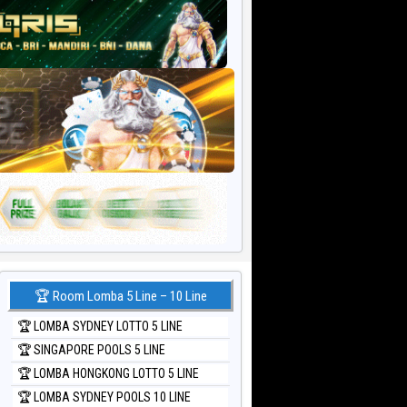
🏆 Room Lomba 5 Line – 10 Line
🏆 LOMBA SYDNEY LOTTO 5 LINE
🏆 SINGAPORE POOLS 5 LINE
🏆 LOMBA HONGKONG LOTTO 5 LINE
🏆 LOMBA SYDNEY POOLS 10 LINE