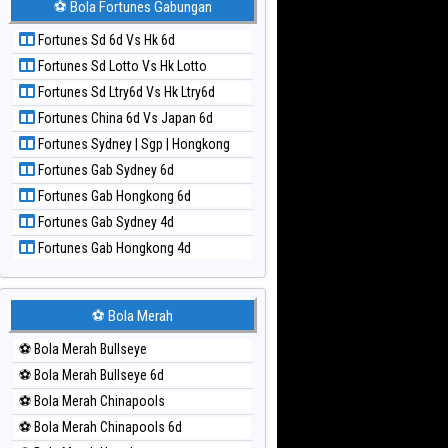
⚽ Bola Fortunes Gabungan
Paito Harian Kuda Lari
Fortunes Sd 6d Vs Hk 6d
Paito Harian Magnum Cambodia
Fortunes Sd Lotto Vs Hk Lotto
Paito Harian Nagoya
Fortunes Sd Ltry6d Vs Hk Ltry6d
Paito Harian New York Midday
Fortunes China 6d Vs Japan 6d
Paito Harian North Carolina Day
Fortunes Sydney | Sgp | Hongkong
Paito Harian Pcso
Fortunes Gab Sydney 6d
Paito Harian Pennsylvania Day
Fortunes Gab Hongkong 6d
Paito Harian Sao Paulo
Fortunes Gab Sydney 4d
Paito Harian Singapore
Fortunes Gab Hongkong 4d
Paito Harian Sydney
Paito Harian Sydney Lottery
Paito Harian Sydney Lottery 6d
⚽ Bola Merah
Paito Harian Sydney Lotto
⚽ Bola Merah Bullseye
Paito Harian Sydney Pools 6d
⚽ Bola Merah Bullseye 6d
Paito Harian Taipei
⚽ Bola Merah Chinapools
Paito Harian Taiwan
⚽ Bola Merah Chinapools 6d