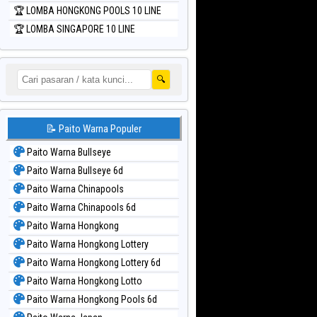
🏆 LOMBA HONGKONG POOLS 10 LINE
🏆 LOMBA SINGAPORE 10 LINE
🔍
📝 Paito Warna Populer
Paito Warna Bullseye
Paito Warna Bullseye 6d
Paito Warna Chinapools
Paito Warna Chinapools 6d
Paito Warna Hongkong
Paito Warna Hongkong Lottery
Paito Warna Hongkong Lottery 6d
Paito Warna Hongkong Lotto
Paito Warna Hongkong Pools 6d