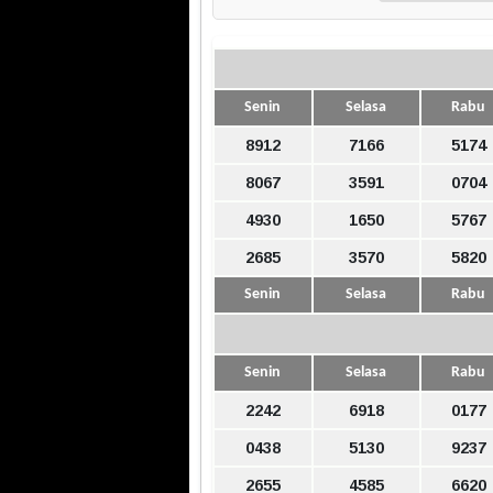
Senin
Selasa
Rabu
8912
7166
5174
8067
3591
0704
4930
1650
5767
2685
3570
5820
Senin
Selasa
Rabu
Senin
Selasa
Rabu
2242
6918
0177
0438
5130
9237
2655
4585
6620