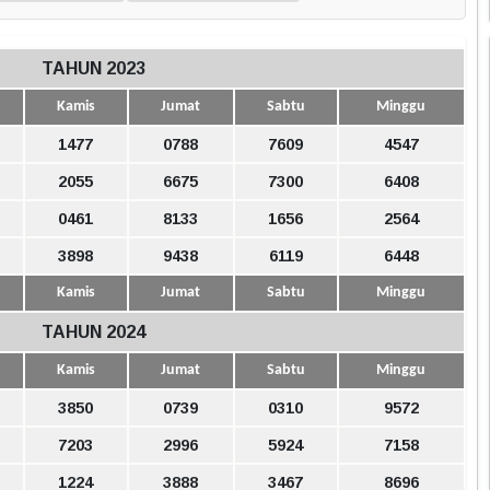
TAHUN 2023
Kamis
Jumat
Sabtu
Minggu
1477
0788
7609
4547
2055
6675
7300
6408
0461
8133
1656
2564
3898
9438
6119
6448
Kamis
Jumat
Sabtu
Minggu
TAHUN 2024
Kamis
Jumat
Sabtu
Minggu
3850
0739
0310
9572
7203
2996
5924
7158
1224
3888
3467
8696