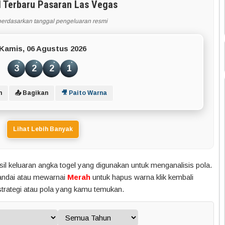
l Terbaru Pasaran Las Vegas
berdasarkan tanggal pengeluaran resmi
Kamis, 06 Agustus 2026
3
2
2
1
n
📤 Bagikan
🎥 Paito Warna
Lihat Lebih Banyak
sil keluaran angka togel yang digunakan untuk menganalisis pola.
nandai atau mewarnai
Merah
untuk hapus warna klik kembali
trategi atau pola yang kamu temukan.