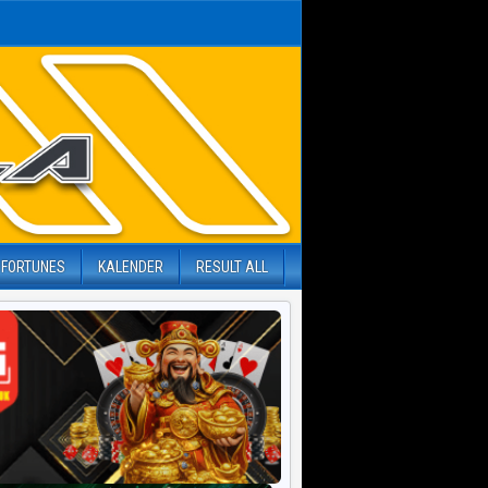
 FORTUNES
KALENDER
RESULT ALL