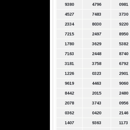
9380
4796
0981
4527
7483
3730
2334
8030
9220
7215
2497
8950
1780
3629
5382
7163
2448
8740
3181
3758
6792
1226
0323
2901
9619
4463
9060
8442
2015
2480
2078
3743
0956
0362
0420
2146
1407
9363
1173