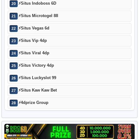
⚡
Situs Indoboss 6D
20
⚡
Situs Microtogel 88
21
⚡
Situs Vegas 6d
22
⚡
Situs Vip 4dp
23
⚡
Situs Viral 4dp
24
⚡
Situs Victory 4dp
25
⚡
Situs Luckyslot 99
26
⚡
Situs Kaw Kaw Bet
27
⚡
4dprize Group
28