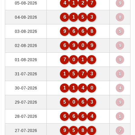
4
1
2
7
05-08-2026
9
6
1
5
3
04-08-2026
8
9
6
6
8
03-08-2026
5
6
9
0
9
02-08-2026
9
7
0
1
8
01-08-2026
9
1
5
7
3
31-07-2026
1
1
1
4
0
30-07-2026
4
5
0
6
3
29-07-2026
9
6
6
6
4
28-07-2026
1
9
5
8
8
27-07-2026
7