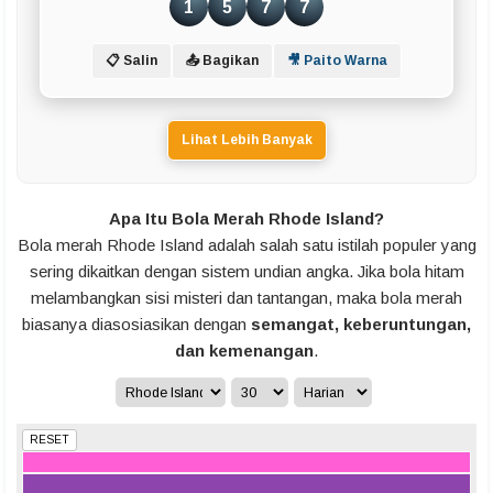
1
5
7
7
📋 Salin
📤 Bagikan
🎥 Paito Warna
Lihat Lebih Banyak
Apa Itu Bola Merah Rhode Island?
Bola merah Rhode Island adalah salah satu istilah populer yang
sering dikaitkan dengan sistem undian angka. Jika bola hitam
melambangkan sisi misteri dan tantangan, maka bola merah
biasanya diasosiasikan dengan
semangat, keberuntungan,
dan kemenangan
.
RESET