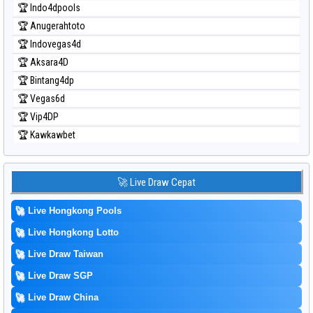
🏆 Indo4dpools
🏆 Anugerahtoto
🏆 Indovegas4d
🏆 Aksara4D
🏆 Bintang4dp
🏆 Vegas6d
🏆 Vip4DP
🏆 Kawkawbet
🚀 Live Draw Cepat
🚀
Live Hongkong Pools
🚀
Live Hongkong Lotto
🚀
Live Draw Taiwan
🚀
Live Draw SGP
🚀
Live Draw China