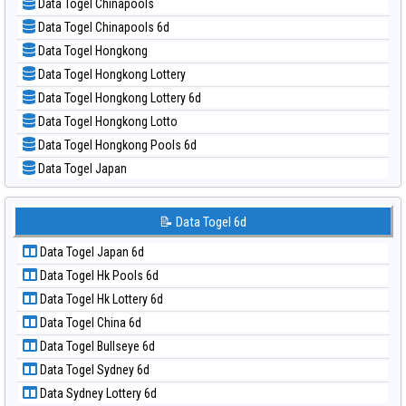
📊 Statistik Taiwan
Data Togel Chinapools
📝 Pola Dasar North Carolina Day
Data Togel Chinapools 6d
📝 Pola Dasar Pcso
Data Togel Hongkong
📝 Pola Dasar Sao Paulo
Data Togel Hongkong Lottery
📝 Pola Dasar Singapore
Data Togel Hongkong Lottery 6d
📝 Pola Dasar Sydney
Data Togel Hongkong Lotto
📝 Pola Dasar Sydney Lottery
Data Togel Hongkong Pools 6d
📝 Pola Dasar Sydney Lottery 6d
Data Togel Japan
📝 Pola Dasar Sydney Lotto
Data Togel Japan 6d
📝 Pola Dasar Sydney Pools 6d
Data Togel Korea
📝 Data Togel 6d
📝 Pola Dasar Taipei
Data Togel Kuda Lari
📝 Pola Dasar Taiwan
Data Togel Japan 6d
Data Togel Magnum Cambodia
Data Togel Hk Pools 6d
Data Togel Nagoya
Data Togel Hk Lottery 6d
Data Togel North Carolina Day
Data Togel China 6d
Data Togel Pcso
Data Togel Bullseye 6d
Data Togel Sao Paulo
Data Togel Sydney 6d
Data Togel Singapore
Data Sydney Lottery 6d
Data Togel Sydney