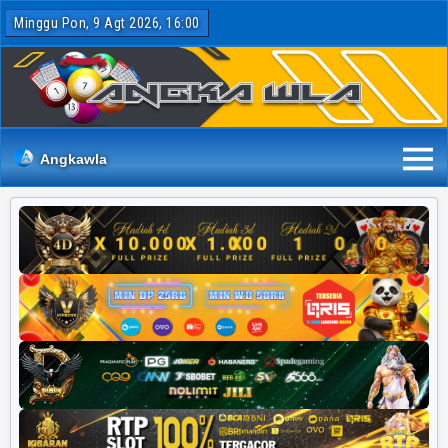
Minggu Pon, 9 Agt 2026, 16:00
Angkawla