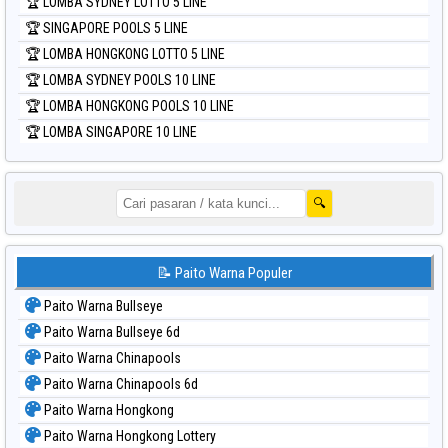
🏆 LOMBA SYDNEY LOTTO 5 LINE
🏆 SINGAPORE POOLS 5 LINE
🏆 LOMBA HONGKONG LOTTO 5 LINE
🏆 LOMBA SYDNEY POOLS 10 LINE
🏆 LOMBA HONGKONG POOLS 10 LINE
🏆 LOMBA SINGAPORE 10 LINE
🔍
📝 Paito Warna Populer
Paito Warna Bullseye
Paito Warna Bullseye 6d
Paito Warna Chinapools
Paito Warna Chinapools 6d
Paito Warna Hongkong
Paito Warna Hongkong Lottery