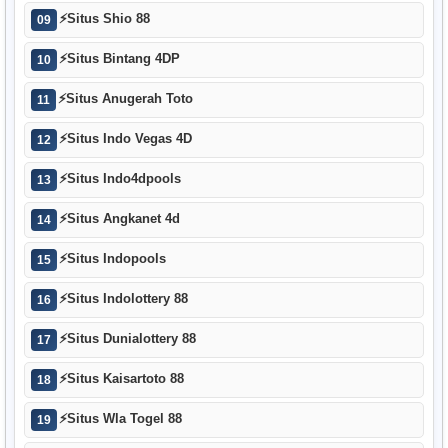
⚡
Situs Shio 88
09
⚡
Situs Bintang 4DP
10
⚡
Situs Anugerah Toto
11
⚡
Situs Indo Vegas 4D
12
⚡
Situs Indo4dpools
13
⚡
Situs Angkanet 4d
14
⚡
Situs Indopools
15
⚡
Situs Indolottery 88
16
⚡
Situs Dunialottery 88
17
⚡
Situs Kaisartoto 88
18
⚡
Situs Wla Togel 88
19