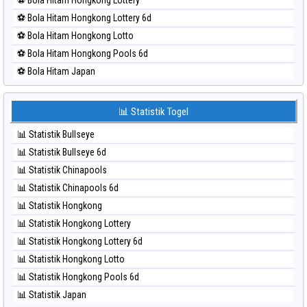
⚽ Bola Merah Singapore
⚽ Bola Hitam Hongkong Lottery 6d
⚽ Bola Merah Sydney
⚽ Bola Hitam Hongkong Lotto
⚽ Bola Merah Sydney Lottery
⚽ Bola Hitam Hongkong Pools 6d
⚽ Bola Merah Sydney Lottery 6d
⚽ Bola Hitam Japan
⚽ Bola Merah Sydney Lotto
⚽ Bola Hitam Japan 6d
⚽ Bola Merah Sydney Pools 6d
⚽ Bola Hitam Korea
📊 Statistik Togel
⚽ Bola Merah Taipei
⚽ Bola Hitam Kuda Lari
⚽ Bola Merah Taiwan
📊 Statistik Bullseye
⚽ Bola Hitam Magnum Cambodia
📊 Statistik Bullseye 6d
⚽ Bola Hitam Nagoya
📊 Statistik Chinapools
⚽ Bola Hitam North Carolina Day
📊 Statistik Chinapools 6d
⚽ Bola Hitam Pcso
📊 Statistik Hongkong
⚽ Bola Hitam Sao Paulo
📊 Statistik Hongkong Lottery
⚽ Bola Hitam Singapore
📊 Statistik Hongkong Lottery 6d
⚽ Bola Hitam Sydney
📊 Statistik Hongkong Lotto
⚽ Bola Hitam Sydney Lottery
📊 Statistik Hongkong Pools 6d
⚽ Bola Hitam Sydney Lottery 6d
📊 Statistik Japan
⚽ Bola Hitam Sydney Lotto