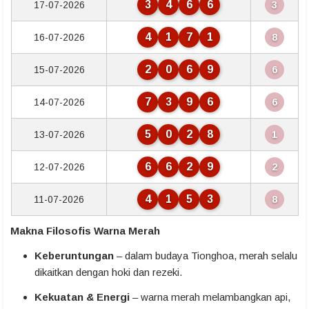
3
4
6
6
17-07-2026
3
4
1
7
1
16-07-2026
8
2
0
6
9
15-07-2026
6
7
3
9
6
14-07-2026
6
5
0
2
8
13-07-2026
1
6
6
2
9
12-07-2026
2
4
1
5
3
11-07-2026
8
Makna Filosofis Warna Merah
Keberuntungan
– dalam budaya Tionghoa, merah selalu
dikaitkan dengan hoki dan rezeki.
Kekuatan & Energi
– warna merah melambangkan api,