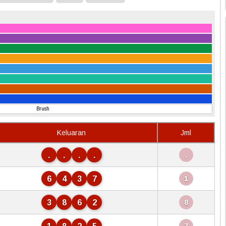
Brush
Keluaran
Jml
.
.
.
.
.
6
4
3
7
1
3
8
6
2
8