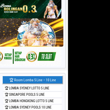
🏆 Room Lomba 5 Line – 10 Line
🏆 LOMBA SYDNEY LOTTO 5 LINE
🏆 SINGAPORE POOLS 5 LINE
🏆 LOMBA HONGKONG LOTTO 5 LINE
🏆 LOMBA SYDNEY POOLS 10 LINE