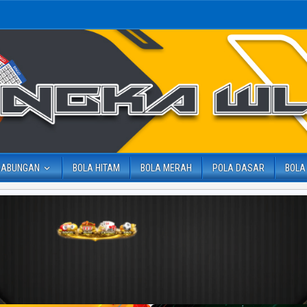
GABUNGAN
BOLA HITAM
BOLA MERAH
POLA DASAR
BOLA