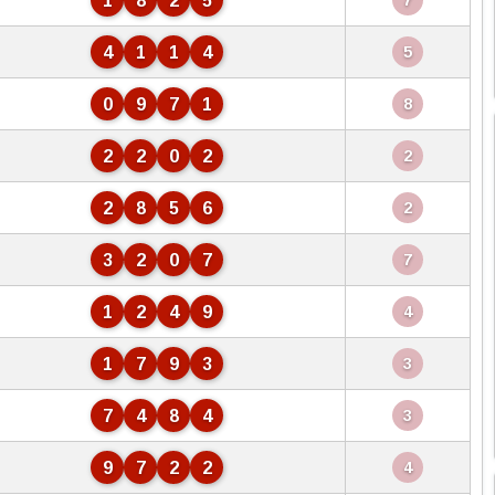
1
8
2
5
7
4
1
1
4
5
0
9
7
1
8
2
2
0
2
2
2
8
5
6
2
3
2
0
7
7
1
2
4
9
4
1
7
9
3
3
7
4
8
4
3
9
7
2
2
4