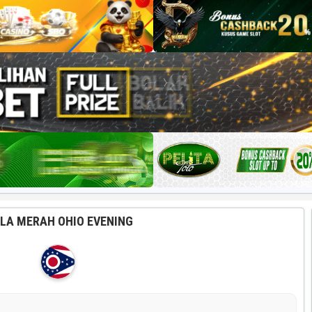
LA MERAH OHIO EVENING