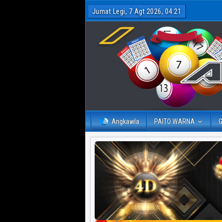
Jumat Legi, 7 Agt 2026, 04:21
Angkawla
PAITO WARNA