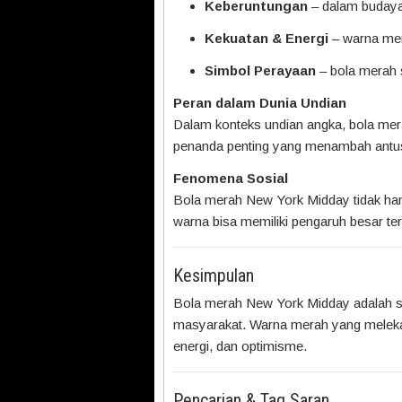
Keberuntungan
– dalam budaya 
Kekuatan & Energi
– warna mer
Simbol Perayaan
– bola merah 
Peran dalam Dunia Undian
Dalam konteks undian angka, bola mera
penanda penting yang menambah antus
Fenomena Sosial
Bola merah New York Midday tidak ha
warna bisa memiliki pengaruh besar t
Kesimpulan
Bola merah New York Midday adalah s
masyarakat. Warna merah yang melekat
energi, dan optimisme.
Pencarian & Tag Saran