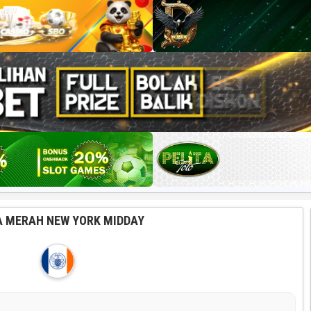
A MERAH NEW YORK MIDDAY