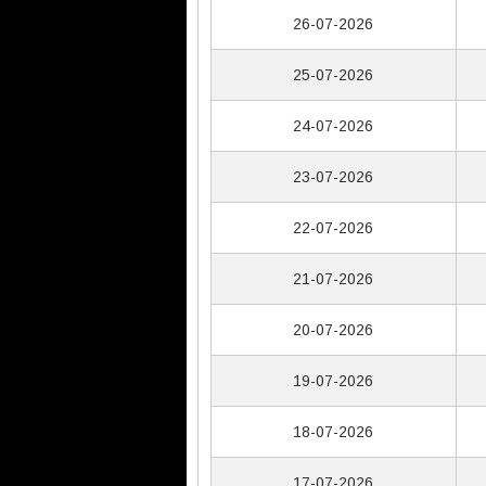
26-07-2026
25-07-2026
24-07-2026
23-07-2026
22-07-2026
21-07-2026
20-07-2026
19-07-2026
18-07-2026
17-07-2026