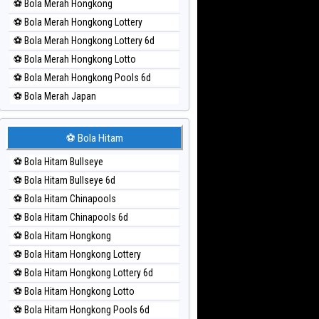
⚽ Bola Merah Hongkong
⚽ Bola Merah Hongkong Lottery
⚽ Bola Merah Hongkong Lottery 6d
⚽ Bola Merah Hongkong Lotto
⚽ Bola Merah Hongkong Pools 6d
⚽ Bola Merah Japan
⚽ Bola Merah Japan 6d
⚽ Bola Merah Korea
⚽ Bola Hitam
⚽ Bola Merah Kuda Lari
⚽ Bola Hitam Bullseye
⚽ Bola Merah Magnum Cambodia
⚽ Bola Hitam Bullseye 6d
⚽ Bola Merah Nagoya
⚽ Bola Hitam Chinapools
⚽ Bola Merah North Carolina Day
⚽ Bola Hitam Chinapools 6d
⚽ Bola Merah Pcso
⚽ Bola Hitam Hongkong
⚽ Bola Merah Sao Paulo
⚽ Bola Hitam Hongkong Lottery
⚽ Bola Merah Singapore
⚽ Bola Hitam Hongkong Lottery 6d
⚽ Bola Merah Sydney
⚽ Bola Hitam Hongkong Lotto
⚽ Bola Merah Sydney Lottery
⚽ Bola Hitam Hongkong Pools 6d
⚽ Bola Merah Sydney Lottery 6d