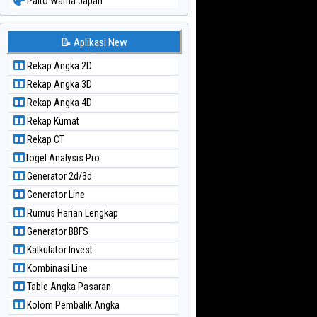
Paito Warna Japan
Paito Warna Japan 6d
Paito Warna Korea
📝 Aplikasi New
Paito Warna Kuda Lari
Rekap Angka 2D
Paito Warna Magnum Cambodia
Rekap Angka 3D
Paito Warna Nagoya
Rekap Angka 4D
Paito Warna New York Midday
Rekap Kumat
Paito Warna North Carolina Day
Rekap CT
Paito Warna Pcso
Togel Analysis Pro
Paito Warna Pennsylvania Day
Generator 2d/3d
Paito Warna Sao Paulo
Generator Line
Paito Warna Singapore
Rumus Harian Lengkap
Paito Warna Sydney
Generator BBFS
Paito Warna Sydney Lottery
Kalkulator Invest
Paito Warna Sydney Lottery 6d
Kombinasi Line
Paito Warna Sydney Lotto
Table Angka Pasaran
Paito Warna Sydney Pools 6d
Kolom Pembalik Angka
Paito Warna Taipei