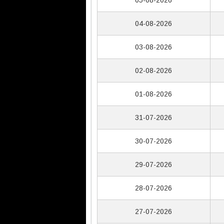
05-08-2026
04-08-2026
03-08-2026
02-08-2026
01-08-2026
31-07-2026
30-07-2026
29-07-2026
28-07-2026
27-07-2026