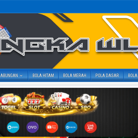
GABUNGAN
BOLA HITAM
BOLA MERAH
POLA DASAR
BOLA