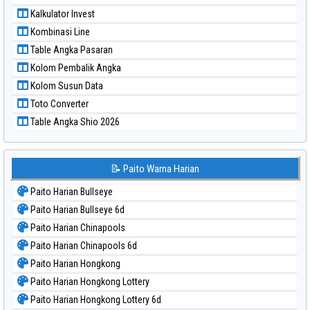
Paito Warna Sydney Lottery
Kalkulator Invest
Paito Warna Sydney Lottery 6d
Kombinasi Line
Paito Warna Sydney Lotto
Table Angka Pasaran
Paito Warna Sydney Pools 6d
Kolom Pembalik Angka
Paito Warna Taipei
Kolom Susun Data
Paito Warna Taiwan
Toto Converter
Table Angka Shio 2026
📝 Paito Warna Harian
Paito Harian Bullseye
Paito Harian Bullseye 6d
Paito Harian Chinapools
Paito Harian Chinapools 6d
Paito Harian Hongkong
Paito Harian Hongkong Lottery
Paito Harian Hongkong Lottery 6d