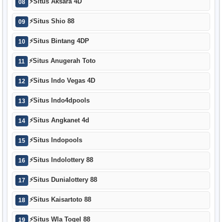
⚡
Situs Aksara 4D
08
⚡
Situs Shio 88
09
⚡
Situs Bintang 4DP
10
⚡
Situs Anugerah Toto
11
⚡
Situs Indo Vegas 4D
12
⚡
Situs Indo4dpools
13
⚡
Situs Angkanet 4d
14
⚡
Situs Indopools
15
⚡
Situs Indolottery 88
16
⚡
Situs Dunialottery 88
17
⚡
Situs Kaisartoto 88
18
⚡
Situs Wla Togel 88
19