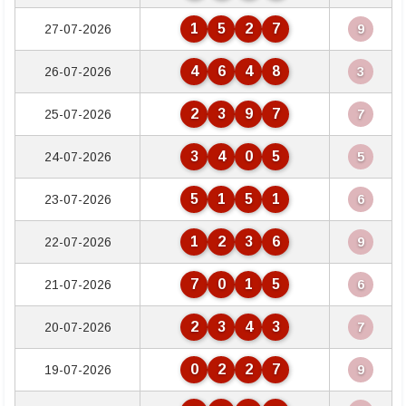
1
5
2
7
27-07-2026
9
4
6
4
8
26-07-2026
3
2
3
9
7
25-07-2026
7
3
4
0
5
24-07-2026
5
5
1
5
1
23-07-2026
6
1
2
3
6
22-07-2026
9
7
0
1
5
21-07-2026
6
2
3
4
3
20-07-2026
7
0
2
2
7
19-07-2026
9