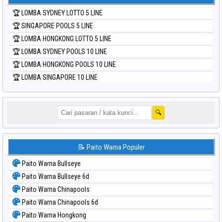
🏆 LOMBA SYDNEY LOTTO 5 LINE
🏆 SINGAPORE POOLS 5 LINE
🏆 LOMBA HONGKONG LOTTO 5 LINE
🏆 LOMBA SYDNEY POOLS 10 LINE
🏆 LOMBA HONGKONG POOLS 10 LINE
🏆 LOMBA SINGAPORE 10 LINE
🔍
📝 Paito Warna Populer
Paito Warna Bullseye
Paito Warna Bullseye 6d
Paito Warna Chinapools
Paito Warna Chinapools 6d
Paito Warna Hongkong