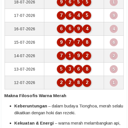
9
6
5
5
18-07-2026
1
7
6
4
5
17-07-2026
9
6
6
9
4
16-07-2026
4
9
7
7
8
15-07-2026
6
7
1
9
2
14-07-2026
2
5
3
6
8
13-07-2026
5
2
2
8
2
12-07-2026
1
Makna Filosofis Warna Merah
Keberuntungan
– dalam budaya Tionghoa, merah selalu
dikaitkan dengan hoki dan rezeki.
Kekuatan & Energi
– warna merah melambangkan api,