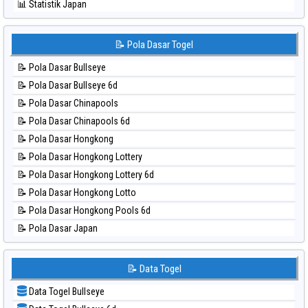
📊 Statistik Japan
⚽ Bola Hitam Sydney Lotto
📊 Statistik Japan 6d
⚽ Bola Hitam Sydney Pools 6d
📊 Statistik Korea
📝 Pola Dasar Togel
⚽ Bola Hitam Taipei
📊 Statistik Kuda Lari
⚽ Bola Hitam Taiwan
📝 Pola Dasar Bullseye
📊 Statistik Magnum Cambodia
📝 Pola Dasar Bullseye 6d
📊 Statistik Nagoya
📝 Pola Dasar Chinapools
📊 Statistik New York Midday
📝 Pola Dasar Chinapools 6d
📊 Statistik North Carolina Day
📝 Pola Dasar Hongkong
📊 Statistik Pcso
📝 Pola Dasar Hongkong Lottery
📊 Statistik Pennsylvania Day
📝 Pola Dasar Hongkong Lottery 6d
📊 Statistik Sao Paulo
📝 Pola Dasar Hongkong Lotto
📊 Statistik Singapore
📝 Pola Dasar Hongkong Pools 6d
📊 Statistik Sydney
📝 Pola Dasar Japan
📊 Statistik Sydney Lottery
📝 Pola Dasar Japan 6d
📊 Statistik Sydney Lottery 6d
📝 Pola Dasar Korea
📝 Data Togel
📊 Statistik Sydney Lotto
📝 Pola Dasar Kuda Lari
📊 Statistik Sydney Pools 6d
Data Togel Bullseye
📝 Pola Dasar Magnum Cambodia
📊 Statistik Taipei