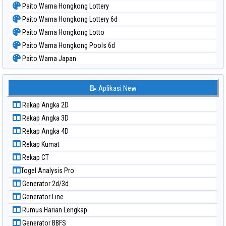
Paito Warna Hongkong Lottery
Paito Warna Hongkong Lottery 6d
Paito Warna Hongkong Lotto
Paito Warna Hongkong Pools 6d
Paito Warna Japan
Paito Warna Japan 6d
Paito Warna Korea
📝 Aplikasi New
Paito Warna Kuda Lari
Rekap Angka 2D
Paito Warna Magnum Cambodia
Rekap Angka 3D
Paito Warna Nagoya
Rekap Angka 4D
Paito Warna New York Midday
Rekap Kumat
Paito Warna North Carolina Day
Rekap CT
Paito Warna Pcso
Togel Analysis Pro
Paito Warna Pennsylvania Day
Generator 2d/3d
Paito Warna Sao Paulo
Generator Line
Paito Warna Singapore
Rumus Harian Lengkap
Paito Warna Sydney
Generator BBFS