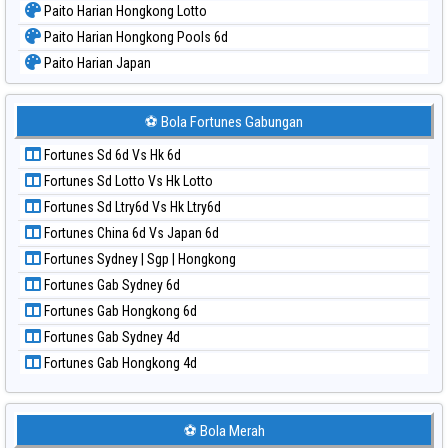
Paito Harian Hongkong Lotto
Paito Harian Hongkong Pools 6d
Paito Harian Japan
Paito Harian Japan 6d
Paito Harian Korea
⚽ Bola Fortunes Gabungan
Paito Harian Kuda Lari
Fortunes Sd 6d Vs Hk 6d
Paito Harian Magnum Cambodia
Fortunes Sd Lotto Vs Hk Lotto
Paito Harian Nagoya
Fortunes Sd Ltry6d Vs Hk Ltry6d
Paito Harian New York Midday
Fortunes China 6d Vs Japan 6d
Paito Harian North Carolina Day
Fortunes Sydney | Sgp | Hongkong
Paito Harian Pcso
Fortunes Gab Sydney 6d
Paito Harian Pennsylvania Day
Fortunes Gab Hongkong 6d
Paito Harian Sao Paulo
Fortunes Gab Sydney 4d
Paito Harian Singapore
Fortunes Gab Hongkong 4d
Paito Harian Sydney
Paito Harian Sydney Lottery
Paito Harian Sydney Lottery 6d
⚽ Bola Merah