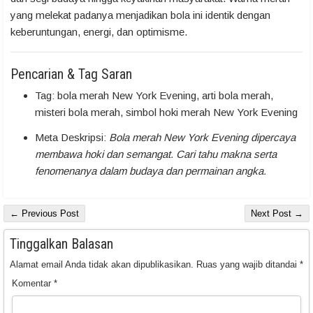
yang melekat padanya menjadikan bola ini identik dengan
keberuntungan, energi, dan optimisme.
Pencarian & Tag Saran
Tag: bola merah New York Evening, arti bola merah,
misteri bola merah, simbol hoki merah New York Evening
Meta Deskripsi:
Bola merah New York Evening dipercaya
membawa hoki dan semangat. Cari tahu makna serta
fenomenanya dalam budaya dan permainan angka.
← Previous Post
Next Post →
Tinggalkan Balasan
Alamat email Anda tidak akan dipublikasikan.
Ruas yang wajib ditandai
*
Komentar
*