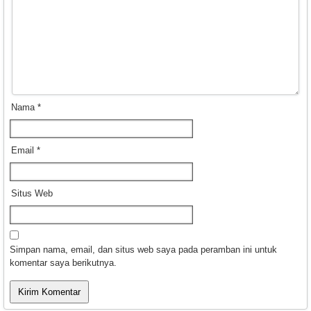
Nama
*
Email
*
Situs Web
Simpan nama, email, dan situs web saya pada peramban ini untuk
komentar saya berikutnya.