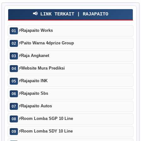
📢 LINK TERKAIT | RAJAPAITO
⚡
Rajapaito Works
01
⚡
Paito Warna 4dprize Group
02
⚡
Raja Angkanet
03
⚡
Website Mura Prediksi
04
⚡
Rajapaito INK
05
⚡
Rajapaito Sbs
06
⚡
Rajapaito Autos
07
⚡
Room Lomba SGP 10 Line
08
⚡
Room Lomba SDY 10 Line
09