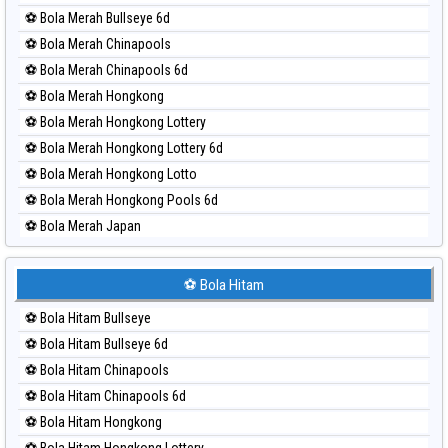
Paito Harian Sydney Pools 6d
⚽ Bola Merah Bullseye 6d
Paito Harian Taipei
⚽ Bola Merah Chinapools
Paito Harian Taiwan
⚽ Bola Merah Chinapools 6d
⚽ Bola Merah Hongkong
⚽ Bola Merah Hongkong Lottery
⚽ Bola Merah Hongkong Lottery 6d
⚽ Bola Merah Hongkong Lotto
⚽ Bola Merah Hongkong Pools 6d
⚽ Bola Merah Japan
⚽ Bola Merah Japan 6d
⚽ Bola Merah Korea
⚽ Bola Hitam
⚽ Bola Merah Kuda Lari
⚽ Bola Hitam Bullseye
⚽ Bola Merah Magnum Cambodia
⚽ Bola Hitam Bullseye 6d
⚽ Bola Merah Nagoya
⚽ Bola Hitam Chinapools
⚽ Bola Merah North Carolina Day
⚽ Bola Hitam Chinapools 6d
⚽ Bola Merah Pcso
⚽ Bola Hitam Hongkong
⚽ Bola Merah Sao Paulo
⚽ Bola Hitam Hongkong Lottery