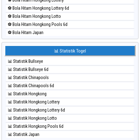
⚽ Bola Merah Singapore
⚽ Bola Hitam Hongkong Lottery 6d
⚽ Bola Merah Sydney
⚽ Bola Hitam Hongkong Lotto
⚽ Bola Merah Sydney Lottery
⚽ Bola Hitam Hongkong Pools 6d
⚽ Bola Merah Sydney Lottery 6d
⚽ Bola Hitam Japan
⚽ Bola Merah Sydney Lotto
⚽ Bola Hitam Japan 6d
⚽ Bola Merah Sydney Pools 6d
⚽ Bola Hitam Korea
📊 Statistik Togel
⚽ Bola Merah Taipei
⚽ Bola Hitam Kuda Lari
⚽ Bola Merah Taiwan
📊 Statistik Bullseye
⚽ Bola Hitam Magnum Cambodia
📊 Statistik Bullseye 6d
⚽ Bola Hitam Nagoya
📊 Statistik Chinapools
⚽ Bola Hitam North Carolina Day
📊 Statistik Chinapools 6d
⚽ Bola Hitam Pcso
📊 Statistik Hongkong
⚽ Bola Hitam Sao Paulo
📊 Statistik Hongkong Lottery
⚽ Bola Hitam Singapore
📊 Statistik Hongkong Lottery 6d
⚽ Bola Hitam Sydney
📊 Statistik Hongkong Lotto
⚽ Bola Hitam Sydney Lottery
📊 Statistik Hongkong Pools 6d
⚽ Bola Hitam Sydney Lottery 6d
📊 Statistik Japan
⚽ Bola Hitam Sydney Lotto