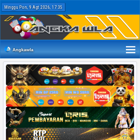
Minggu Pon, 9 Agt 2026, 17:35
Angkawla