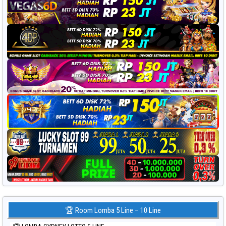
🏆 Room Lomba 5 Line – 10 Line