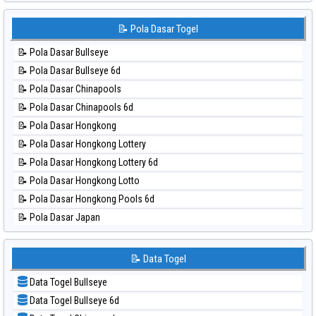
📊 Statistik Japan 6d
⚽ Bola Hitam Sydney Pools 6d
📊 Statistik Korea
📝 Pola Dasar Togel
⚽ Bola Hitam Taipei
📊 Statistik Kuda Lari
⚽ Bola Hitam Taiwan
📝 Pola Dasar Bullseye
📊 Statistik Magnum Cambodia
📝 Pola Dasar Bullseye 6d
📊 Statistik Nagoya
📝 Pola Dasar Chinapools
📊 Statistik New York Midday
📝 Pola Dasar Chinapools 6d
📊 Statistik North Carolina Day
📝 Pola Dasar Hongkong
📊 Statistik Pcso
📝 Pola Dasar Hongkong Lottery
📊 Statistik Pennsylvania Day
📝 Pola Dasar Hongkong Lottery 6d
📊 Statistik Sao Paulo
📝 Pola Dasar Hongkong Lotto
📊 Statistik Singapore
📝 Pola Dasar Hongkong Pools 6d
📊 Statistik Sydney
📝 Pola Dasar Japan
📊 Statistik Sydney Lottery
📝 Pola Dasar Japan 6d
📊 Statistik Sydney Lottery 6d
📝 Pola Dasar Korea
📝 Data Togel
📊 Statistik Sydney Lotto
📝 Pola Dasar Kuda Lari
📊 Statistik Sydney Pools 6d
Data Togel Bullseye
📝 Pola Dasar Magnum Cambodia
📊 Statistik Taipei
Data Togel Bullseye 6d
📝 Pola Dasar Nagoya