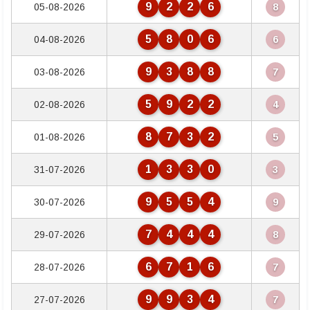
9
2
2
6
05-08-2026
8
5
8
0
6
04-08-2026
6
9
3
8
8
03-08-2026
7
5
9
2
2
02-08-2026
4
8
7
3
2
01-08-2026
5
1
3
3
0
31-07-2026
3
9
5
5
4
30-07-2026
9
7
4
4
4
29-07-2026
8
6
7
1
6
28-07-2026
7
9
9
3
4
27-07-2026
7