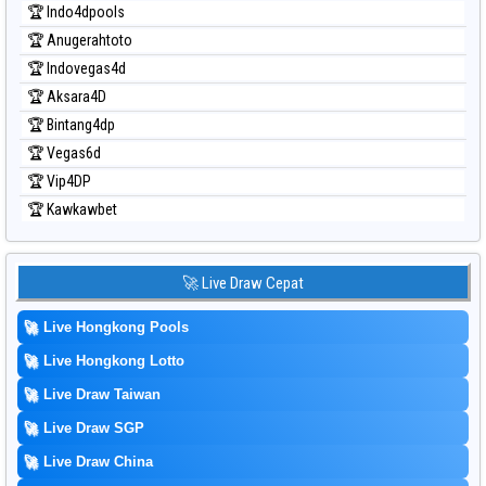
🏆 Indo4dpools
🏆 Anugerahtoto
🏆 Indovegas4d
🏆 Aksara4D
🏆 Bintang4dp
🏆 Vegas6d
🏆 Vip4DP
🏆 Kawkawbet
🚀 Live Draw Cepat
🚀
Live Hongkong Pools
🚀
Live Hongkong Lotto
🚀
Live Draw Taiwan
🚀
Live Draw SGP
🚀
Live Draw China