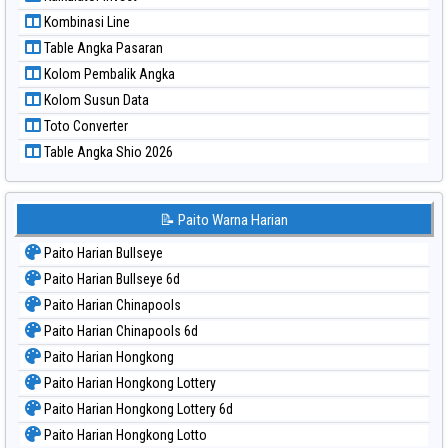
Paito Warna Sydney Lottery 6d
Kombinasi Line
Paito Warna Sydney Lotto
Table Angka Pasaran
Paito Warna Sydney Pools 6d
Kolom Pembalik Angka
Paito Warna Taipei
Kolom Susun Data
Paito Warna Taiwan
Toto Converter
Table Angka Shio 2026
📝 Paito Warna Harian
Paito Harian Bullseye
Paito Harian Bullseye 6d
Paito Harian Chinapools
Paito Harian Chinapools 6d
Paito Harian Hongkong
Paito Harian Hongkong Lottery
Paito Harian Hongkong Lottery 6d
Paito Harian Hongkong Lotto