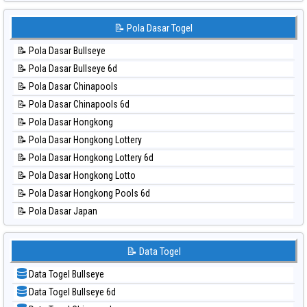
📊 Statistik Japan 6d
⚽ Bola Hitam Sydney Pools 6d
📊 Statistik Korea
📝 Pola Dasar Togel
⚽ Bola Hitam Taipei
📊 Statistik Kuda Lari
⚽ Bola Hitam Taiwan
📝 Pola Dasar Bullseye
📊 Statistik Magnum Cambodia
📝 Pola Dasar Bullseye 6d
📊 Statistik Nagoya
📝 Pola Dasar Chinapools
📊 Statistik New York Midday
📝 Pola Dasar Chinapools 6d
📊 Statistik North Carolina Day
📝 Pola Dasar Hongkong
📊 Statistik Pcso
📝 Pola Dasar Hongkong Lottery
📊 Statistik Pennsylvania Day
📝 Pola Dasar Hongkong Lottery 6d
📊 Statistik Sao Paulo
📝 Pola Dasar Hongkong Lotto
📊 Statistik Singapore
📝 Pola Dasar Hongkong Pools 6d
📊 Statistik Sydney
📝 Pola Dasar Japan
📊 Statistik Sydney Lottery
📝 Pola Dasar Japan 6d
📊 Statistik Sydney Lottery 6d
📝 Pola Dasar Korea
📝 Data Togel
📊 Statistik Sydney Lotto
📝 Pola Dasar Kuda Lari
📊 Statistik Sydney Pools 6d
Data Togel Bullseye
📝 Pola Dasar Magnum Cambodia
📊 Statistik Taipei
Data Togel Bullseye 6d
📝 Pola Dasar Nagoya