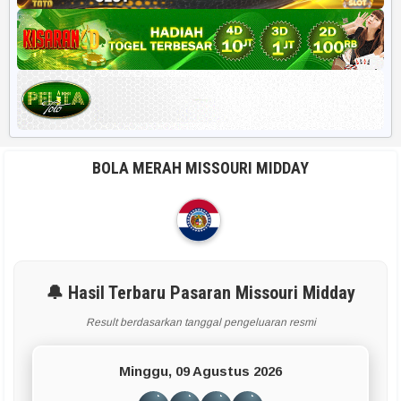
BOLA MERAH MISSOURI MIDDAY
🔔 Hasil Terbaru Pasaran Missouri Midday
Result berdasarkan tanggal pengeluaran resmi
Minggu, 09 Agustus 2026