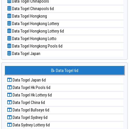
📊 Statistik Taiwan
Data Togel Chinapools
📝 Pola Dasar North Carolina Day
Data Togel Chinapools 6d
📝 Pola Dasar Pcso
Data Togel Hongkong
📝 Pola Dasar Sao Paulo
Data Togel Hongkong Lottery
📝 Pola Dasar Singapore
Data Togel Hongkong Lottery 6d
📝 Pola Dasar Sydney
Data Togel Hongkong Lotto
📝 Pola Dasar Sydney Lottery
Data Togel Hongkong Pools 6d
📝 Pola Dasar Sydney Lottery 6d
Data Togel Japan
📝 Pola Dasar Sydney Lotto
Data Togel Japan 6d
📝 Pola Dasar Sydney Pools 6d
Data Togel Korea
📝 Data Togel 6d
📝 Pola Dasar Taipei
Data Togel Kuda Lari
📝 Pola Dasar Taiwan
Data Togel Japan 6d
Data Togel Magnum Cambodia
Data Togel Hk Pools 6d
Data Togel Nagoya
Data Togel Hk Lottery 6d
Data Togel North Carolina Day
Data Togel China 6d
Data Togel Pcso
Data Togel Bullseye 6d
Data Togel Sao Paulo
Data Togel Sydney 6d
Data Togel Singapore
Data Sydney Lottery 6d
Data Togel Sydney