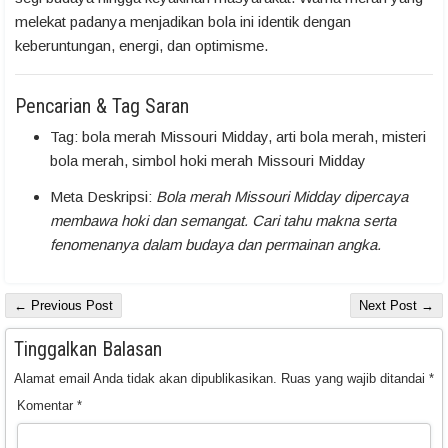
melekat padanya menjadikan bola ini identik dengan
keberuntungan, energi, dan optimisme.
Pencarian & Tag Saran
Tag: bola merah Missouri Midday, arti bola merah, misteri
bola merah, simbol hoki merah Missouri Midday
Meta Deskripsi:
Bola merah Missouri Midday dipercaya
membawa hoki dan semangat. Cari tahu makna serta
fenomenanya dalam budaya dan permainan angka.
← Previous Post
Next Post →
Tinggalkan Balasan
Alamat email Anda tidak akan dipublikasikan.
Ruas yang wajib ditandai
*
Komentar
*