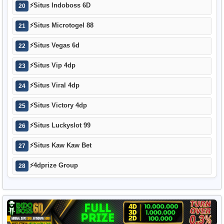
⚡
Situs Indoboss 6D
20
⚡
Situs Microtogel 88
21
⚡
Situs Vegas 6d
22
⚡
Situs Vip 4dp
23
⚡
Situs Viral 4dp
24
⚡
Situs Victory 4dp
25
⚡
Situs Luckyslot 99
26
⚡
Situs Kaw Kaw Bet
27
⚡
4dprize Group
28