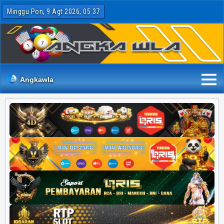
Minggu Pon, 9 Agt 2026, 05:37
Angkawla