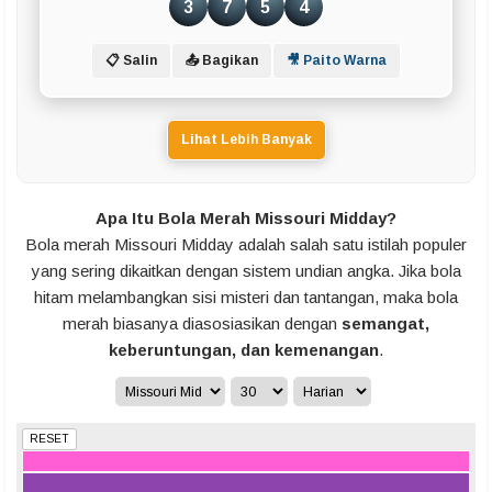
3
7
5
4
📋 Salin
📤 Bagikan
🎥 Paito Warna
Lihat Lebih Banyak
Apa Itu Bola Merah Missouri Midday?
Bola merah Missouri Midday adalah salah satu istilah populer
yang sering dikaitkan dengan sistem undian angka. Jika bola
hitam melambangkan sisi misteri dan tantangan, maka bola
merah biasanya diasosiasikan dengan
semangat,
keberuntungan, dan kemenangan
.
RESET