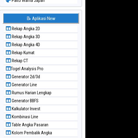
Paito Warna Japan
Paito Warna Japan 6d
Paito Warna Korea
📝 Aplikasi New
Paito Warna Kuda Lari
Rekap Angka 2D
Paito Warna Magnum Cambodia
Rekap Angka 3D
Paito Warna Nagoya
Rekap Angka 4D
Paito Warna New York Midday
Rekap Kumat
Paito Warna North Carolina Day
Rekap CT
Paito Warna Pcso
Togel Analysis Pro
Paito Warna Pennsylvania Day
Generator 2d/3d
Paito Warna Sao Paulo
Generator Line
Paito Warna Singapore
Rumus Harian Lengkap
Paito Warna Sydney
Generator BBFS
Paito Warna Sydney Lottery
Kalkulator Invest
Paito Warna Sydney Lottery 6d
Kombinasi Line
Paito Warna Sydney Lotto
Table Angka Pasaran
Paito Warna Sydney Pools 6d
Kolom Pembalik Angka
Paito Warna Taipei