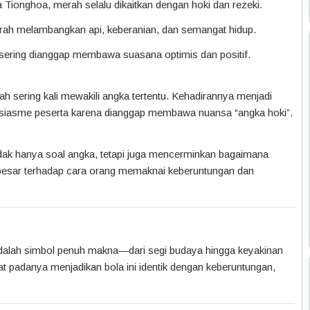
Tionghoa, merah selalu dikaitkan dengan hoki dan rezeki.
ah melambangkan api, keberanian, dan semangat hidup.
sering dianggap membawa suasana optimis dan positif.
h sering kali mewakili angka tertentu. Kehadirannya menjadi
iasme peserta karena dianggap membawa nuansa “angka hoki”.
ak hanya soal angka, tetapi juga mencerminkan bagaimana
besar terhadap cara orang memaknai keberuntungan dan
alah simbol penuh makna—dari segi budaya hingga keyakinan
 padanya menjadikan bola ini identik dengan keberuntungan,