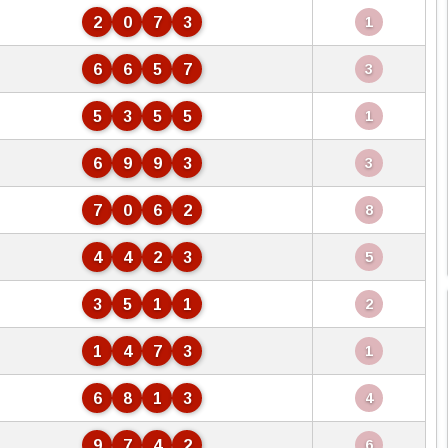
2
0
7
3
1
6
6
5
7
3
5
3
5
5
1
6
9
9
3
3
7
0
6
2
8
4
4
2
3
5
3
5
1
1
2
1
4
7
3
1
6
8
1
3
4
9
7
4
2
6