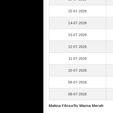
15-07-2026
14-07-2026
13-07-2026
12-07-2026
11-07-2026
10-07-2026
09-07-2026
08-07-2026
Makna Filosofis Warna Merah