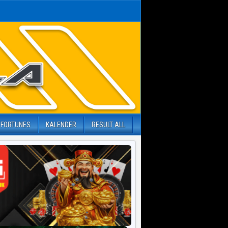
 FORTUNES
KALENDER
RESULT ALL