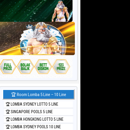
🏆 Room Lomba 5 Line – 10 Line
🏆 LOMBA SYDNEY LOTTO 5 LINE
🏆 SINGAPORE POOLS 5 LINE
🏆 LOMBA HONGKONG LOTTO 5 LINE
🏆 LOMBA SYDNEY POOLS 10 LINE