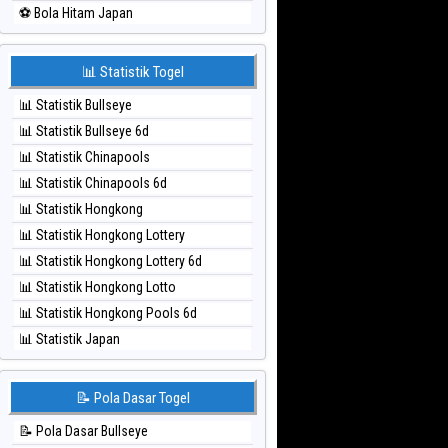
⚽ Bola Hitam Japan
⚽ Bola Merah Sydney Lotto
⚽ Bola Hitam Japan 6d
⚽ Bola Merah Sydney Pools 6d
⚽ Bola Hitam Korea
📊 Statistik Togel
⚽ Bola Merah Taipei
⚽ Bola Hitam Kuda Lari
⚽ Bola Merah Taiwan
📊 Statistik Bullseye
⚽ Bola Hitam Magnum Cambodia
📊 Statistik Bullseye 6d
⚽ Bola Hitam Nagoya
📊 Statistik Chinapools
⚽ Bola Hitam North Carolina Day
📊 Statistik Chinapools 6d
⚽ Bola Hitam Pcso
📊 Statistik Hongkong
⚽ Bola Hitam Sao Paulo
📊 Statistik Hongkong Lottery
⚽ Bola Hitam Singapore
📊 Statistik Hongkong Lottery 6d
⚽ Bola Hitam Sydney
📊 Statistik Hongkong Lotto
⚽ Bola Hitam Sydney Lottery
📊 Statistik Hongkong Pools 6d
⚽ Bola Hitam Sydney Lottery 6d
📊 Statistik Japan
⚽ Bola Hitam Sydney Lotto
📊 Statistik Japan 6d
⚽ Bola Hitam Sydney Pools 6d
📊 Statistik Korea
📝 Pola Dasar Togel
⚽ Bola Hitam Taipei
📊 Statistik Kuda Lari
⚽ Bola Hitam Taiwan
📝 Pola Dasar Bullseye
📊 Statistik Magnum Cambodia