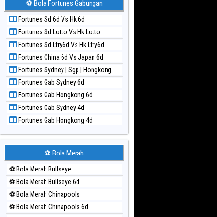
⚽ Bola Fortunes Gabungan
Paito Harian Kuda Lari
Fortunes Sd 6d Vs Hk 6d
Paito Harian Magnum Cambodia
Fortunes Sd Lotto Vs Hk Lotto
Paito Harian Nagoya
Fortunes Sd Ltry6d Vs Hk Ltry6d
Paito Harian New York Midday
Fortunes China 6d Vs Japan 6d
Paito Harian North Carolina Day
Fortunes Sydney | Sgp | Hongkong
Paito Harian Pcso
Fortunes Gab Sydney 6d
Paito Harian Pennsylvania Day
Fortunes Gab Hongkong 6d
Paito Harian Sao Paulo
Fortunes Gab Sydney 4d
Paito Harian Singapore
Fortunes Gab Hongkong 4d
Paito Harian Sydney
Paito Harian Sydney Lottery
Paito Harian Sydney Lottery 6d
⚽ Bola Merah
Paito Harian Sydney Lotto
⚽ Bola Merah Bullseye
Paito Harian Sydney Pools 6d
⚽ Bola Merah Bullseye 6d
Paito Harian Taipei
⚽ Bola Merah Chinapools
Paito Harian Taiwan
⚽ Bola Merah Chinapools 6d