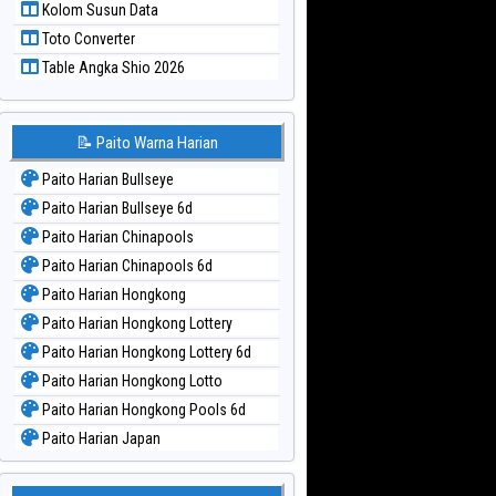
Kolom Susun Data
Paito Warna Taiwan
Toto Converter
Table Angka Shio 2026
📝 Paito Warna Harian
Paito Harian Bullseye
Paito Harian Bullseye 6d
Paito Harian Chinapools
Paito Harian Chinapools 6d
Paito Harian Hongkong
Paito Harian Hongkong Lottery
Paito Harian Hongkong Lottery 6d
Paito Harian Hongkong Lotto
Paito Harian Hongkong Pools 6d
Paito Harian Japan
Paito Harian Japan 6d
Paito Harian Korea