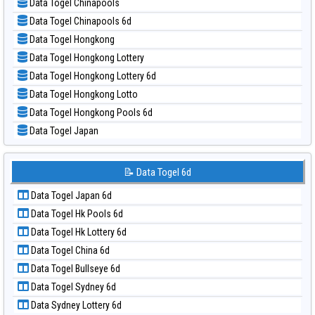
📊 Statistik Taiwan
Data Togel Chinapools
📝 Pola Dasar North Carolina Day
Data Togel Chinapools 6d
📝 Pola Dasar Pcso
Data Togel Hongkong
📝 Pola Dasar Sao Paulo
Data Togel Hongkong Lottery
📝 Pola Dasar Singapore
Data Togel Hongkong Lottery 6d
📝 Pola Dasar Sydney
Data Togel Hongkong Lotto
📝 Pola Dasar Sydney Lottery
Data Togel Hongkong Pools 6d
📝 Pola Dasar Sydney Lottery 6d
Data Togel Japan
📝 Pola Dasar Sydney Lotto
Data Togel Japan 6d
📝 Pola Dasar Sydney Pools 6d
Data Togel Korea
📝 Data Togel 6d
📝 Pola Dasar Taipei
Data Togel Kuda Lari
📝 Pola Dasar Taiwan
Data Togel Japan 6d
Data Togel Magnum Cambodia
Data Togel Hk Pools 6d
Data Togel Nagoya
Data Togel Hk Lottery 6d
Data Togel North Carolina Day
Data Togel China 6d
Data Togel Pcso
Data Togel Bullseye 6d
Data Togel Sao Paulo
Data Togel Sydney 6d
Data Togel Singapore
Data Sydney Lottery 6d
Data Togel Sydney