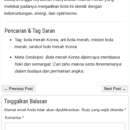
melekat padanya menjadikan bola ini identik dengan
keberuntungan, energi, dan optimisme.
Pencarian & Tag Saran
Tag: bola merah Korea, arti bola merah, misteri bola
merah, simbol hoki merah Korea
Meta Deskripsi:
Bola merah Korea dipercaya membawa
hoki dan semangat. Cari tahu makna serta fenomenanya
dalam budaya dan permainan angka.
← Previous Post
Next Post →
Tinggalkan Balasan
Alamat email Anda tidak akan dipublikasikan.
Ruas yang wajib ditandai
*
Komentar
*