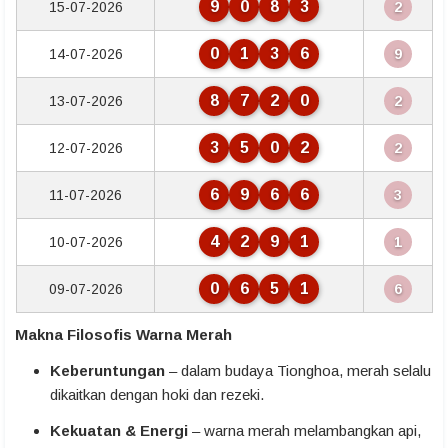
9
0
8
3
15-07-2026
2
0
1
3
6
14-07-2026
9
8
7
2
0
13-07-2026
2
3
5
0
2
12-07-2026
2
6
9
6
6
11-07-2026
3
4
2
9
1
10-07-2026
1
0
6
5
1
09-07-2026
6
Makna Filosofis Warna Merah
Keberuntungan
– dalam budaya Tionghoa, merah selalu
dikaitkan dengan hoki dan rezeki.
Kekuatan & Energi
– warna merah melambangkan api,