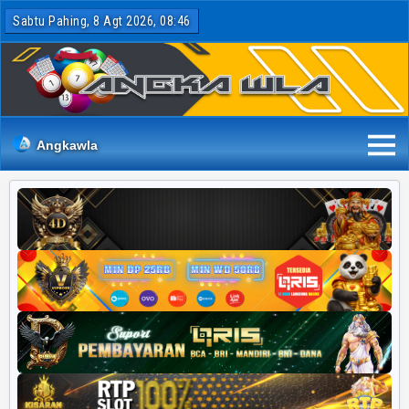
Sabtu Pahing, 8 Agt 2026, 08:46
Angkawla