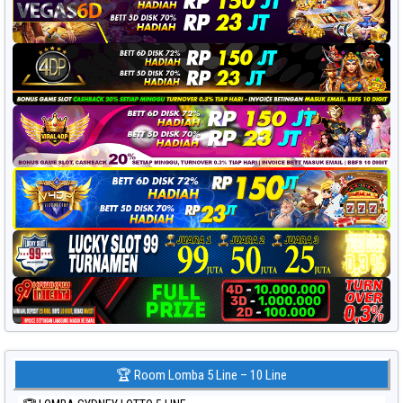
🏆 Room Lomba 5 Line – 10 Line