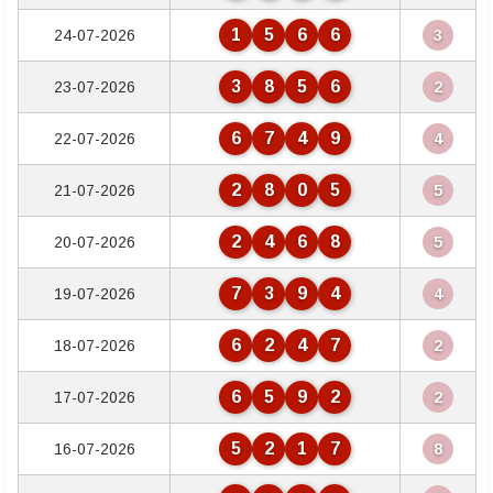
1
5
6
6
24-07-2026
3
3
8
5
6
23-07-2026
2
6
7
4
9
22-07-2026
4
2
8
0
5
21-07-2026
5
2
4
6
8
20-07-2026
5
7
3
9
4
19-07-2026
4
6
2
4
7
18-07-2026
2
6
5
9
2
17-07-2026
2
5
2
1
7
16-07-2026
8