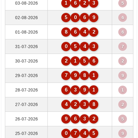
1
6
2
3
03-08-2026
5
5
0
6
9
02-08-2026
6
8
6
4
2
01-08-2026
6
0
5
4
3
31-07-2026
7
2
1
5
6
30-07-2026
2
7
9
8
1
29-07-2026
9
6
3
9
1
28-07-2026
1
4
2
3
8
27-07-2026
2
9
6
3
2
26-07-2026
5
0
7
4
5
25-07-2026
9