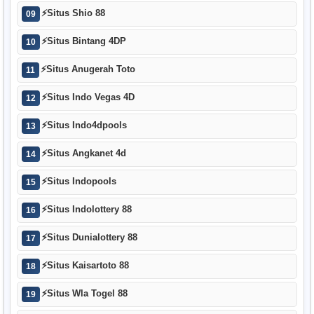
⚡
Situs Shio 88
09
⚡
Situs Bintang 4DP
10
⚡
Situs Anugerah Toto
11
⚡
Situs Indo Vegas 4D
12
⚡
Situs Indo4dpools
13
⚡
Situs Angkanet 4d
14
⚡
Situs Indopools
15
⚡
Situs Indolottery 88
16
⚡
Situs Dunialottery 88
17
⚡
Situs Kaisartoto 88
18
⚡
Situs Wla Togel 88
19