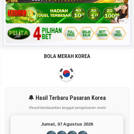
BOLA MERAH KOREA
🔔 Hasil Terbaru Pasaran Korea
Result berdasarkan tanggal pengeluaran resmi
Jumat, 07 Agustus 2026