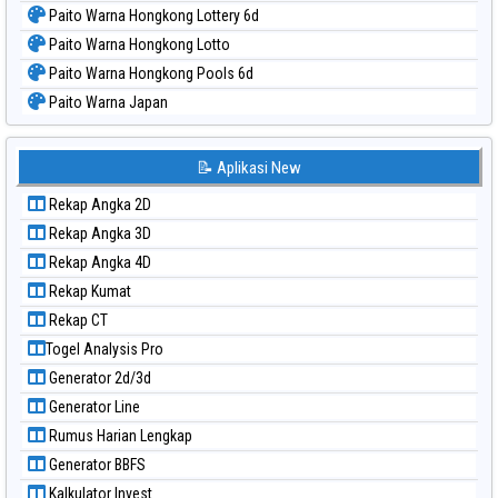
Paito Warna Hongkong Lottery 6d
Paito Warna Hongkong Lotto
Paito Warna Hongkong Pools 6d
Paito Warna Japan
Paito Warna Japan 6d
Paito Warna Korea
📝 Aplikasi New
Paito Warna Kuda Lari
Rekap Angka 2D
Paito Warna Magnum Cambodia
Rekap Angka 3D
Paito Warna Nagoya
Rekap Angka 4D
Paito Warna New York Midday
Rekap Kumat
Paito Warna North Carolina Day
Rekap CT
Paito Warna Pcso
Togel Analysis Pro
Paito Warna Pennsylvania Day
Generator 2d/3d
Paito Warna Sao Paulo
Generator Line
Paito Warna Singapore
Rumus Harian Lengkap
Paito Warna Sydney
Generator BBFS
Paito Warna Sydney Lottery
Kalkulator Invest