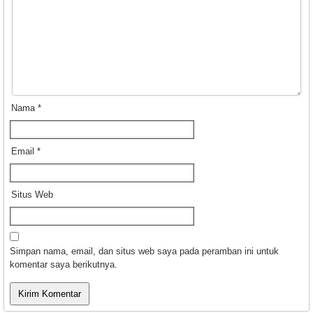
Nama
*
Email
*
Situs Web
Simpan nama, email, dan situs web saya pada peramban ini untuk
komentar saya berikutnya.