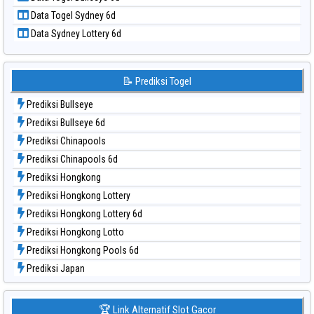
Data Togel Sao Paulo
Data Togel Sydney 6d
Data Togel Singapore
Data Sydney Lottery 6d
Data Togel Sydney
Data Togel Sydney Lottery
Data Togel Sydney Lottery 6d
📝 Prediksi Togel
Data Togel Sydney Lotto
Prediksi Bullseye
Data Togel Sydney Pools 6d
Prediksi Bullseye 6d
Data Togel Taipei
Prediksi Chinapools
Data Togel Taiwan
Prediksi Chinapools 6d
Prediksi Hongkong
Prediksi Hongkong Lottery
Prediksi Hongkong Lottery 6d
Prediksi Hongkong Lotto
Prediksi Hongkong Pools 6d
Prediksi Japan
Prediksi Japan 6d
Prediksi Korea
🏆 Link Alternatif Slot Gacor