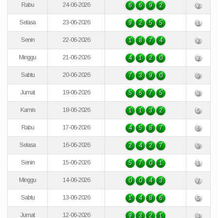
Rabu
24-06-2026
6
6
9
2
2
Selasa
23-06-2026
9
2
5
5
1
Senin
22-06-2026
1
8
7
4
2
Minggu
21-06-2026
4
1
2
0
2
Sabtu
20-06-2026
7
3
9
0
9
Jumat
19-06-2026
5
6
7
5
3
Kamis
18-06-2026
1
1
3
2
5
Rabu
17-06-2026
4
5
8
7
6
Selasa
16-06-2026
2
4
2
7
9
Senin
15-06-2026
5
7
0
1
1
Minggu
14-06-2026
0
0
4
3
7
Sabtu
13-06-2026
1
4
8
6
5
Jumat
12-06-2026
9
3
2
1
3