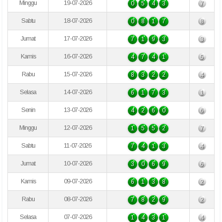
Minggu
19-07-2026
0
5
4
3
7
Sabtu
18-07-2026
0
8
1
7
8
Jumat
17-07-2026
7
1
9
3
3
Kamis
16-07-2026
4
7
4
1
5
Rabu
15-07-2026
8
3
2
2
4
Selasa
14-07-2026
6
1
7
3
1
Senin
13-07-2026
4
2
6
0
6
Minggu
12-07-2026
1
5
5
2
7
Sabtu
11-07-2026
7
4
1
3
4
Jumat
10-07-2026
3
0
6
9
6
Kamis
09-07-2026
6
1
3
8
2
Rabu
08-07-2026
7
8
2
9
2
Selasa
07-07-2026
1
4
3
1
4