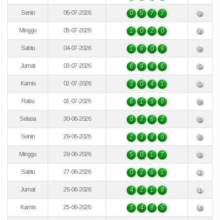
Senin
06-07-2026
0
5
7
2
9
Minggu
05-07-2026
1
0
2
0
2
Sabtu
04-07-2026
1
8
0
9
9
Jumat
03-07-2026
6
9
8
6
5
Kamis
02-07-2026
3
0
4
1
5
Rabu
01-07-2026
8
1
9
9
9
Selasa
30-06-2026
0
2
6
2
8
Senin
29-06-2026
2
3
8
0
8
Minggu
28-06-2026
5
0
1
7
8
Sabtu
27-06-2026
0
2
6
1
7
Jumat
26-06-2026
4
2
1
9
1
Kamis
25-06-2026
3
4
8
5
4