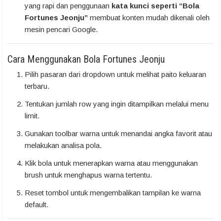
yang rapi dan penggunaan
kata kunci seperti “Bola
Fortunes Jeonju”
membuat konten mudah dikenali oleh
mesin pencari Google.
Cara Menggunakan Bola Fortunes Jeonju
Pilih pasaran dari dropdown untuk melihat paito keluaran
terbaru.
Tentukan jumlah row yang ingin ditampilkan melalui menu
limit.
Gunakan toolbar warna untuk menandai angka favorit atau
melakukan analisa pola.
Klik bola untuk menerapkan warna atau menggunakan
brush untuk menghapus warna tertentu.
Reset tombol untuk mengembalikan tampilan ke warna
default.