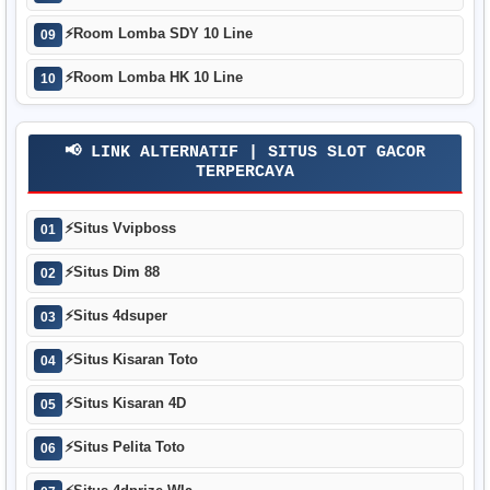
⚡
Room Lomba SDY 10 Line
09
⚡
Room Lomba HK 10 Line
10
📢 LINK ALTERNATIF | SITUS SLOT GACOR
TERPERCAYA
⚡
Situs Vvipboss
01
⚡
Situs Dim 88
02
⚡
Situs 4dsuper
03
⚡
Situs Kisaran Toto
04
⚡
Situs Kisaran 4D
05
⚡
Situs Pelita Toto
06