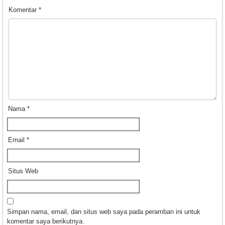
Komentar
*
Nama
*
Email
*
Situs Web
Simpan nama, email, dan situs web saya pada peramban ini untuk
komentar saya berikutnya.