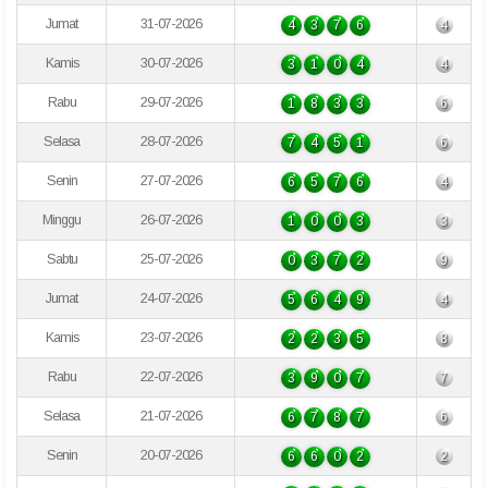
Jumat
31-07-2026
4
3
7
6
4
Kamis
30-07-2026
3
1
0
4
4
Rabu
29-07-2026
1
8
3
3
6
Selasa
28-07-2026
7
4
5
1
6
Senin
27-07-2026
6
5
7
6
4
Minggu
26-07-2026
1
0
0
3
3
Sabtu
25-07-2026
0
3
7
2
9
Jumat
24-07-2026
5
6
4
9
4
Kamis
23-07-2026
2
2
3
5
8
Rabu
22-07-2026
3
9
0
7
7
Selasa
21-07-2026
6
7
8
7
6
Senin
20-07-2026
6
6
0
2
2