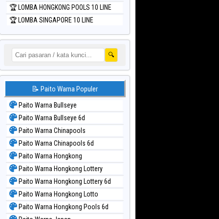
🏆 LOMBA HONGKONG POOLS 10 LINE
🏆 LOMBA SINGAPORE 10 LINE
🔍
📝 Paito Warna Populer
Paito Warna Bullseye
Paito Warna Bullseye 6d
Paito Warna Chinapools
Paito Warna Chinapools 6d
Paito Warna Hongkong
Paito Warna Hongkong Lottery
Paito Warna Hongkong Lottery 6d
Paito Warna Hongkong Lotto
Paito Warna Hongkong Pools 6d