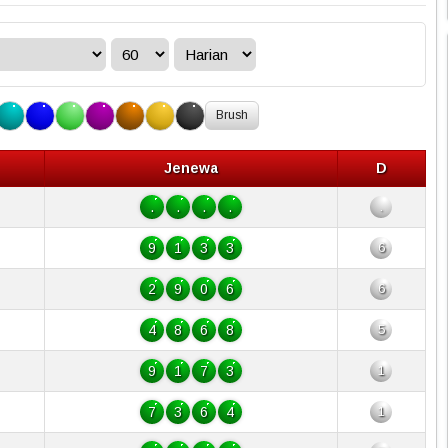
Brush
Jenewa
D
.
.
.
.
.
9
1
3
3
6
2
9
0
6
6
4
8
6
8
5
9
1
7
3
1
7
3
6
4
1