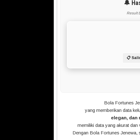
🔔 Ha
Result 
📋 Sali
Bola Fortunes J
yang memberikan data kelu
elegan, dan
memiliki data yang akurat dan 
Dengan Bola Fortunes Jenewa, s