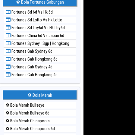
⚽ Bola Fortunes Gabungan
Paito Harian Kuda Lari
Fortunes Sd 6d Vs Hk 6d
Paito Harian Magnum Cambodia
Fortunes Sd Lotto Vs Hk Lotto
Paito Harian Nagoya
Fortunes Sd Ltry6d Vs Hk Ltry6d
Paito Harian New York Midday
Fortunes China 6d Vs Japan 6d
Paito Harian North Carolina Day
Fortunes Sydney | Sgp | Hongkong
Paito Harian Pcso
Fortunes Gab Sydney 6d
Paito Harian Pennsylvania Day
Fortunes Gab Hongkong 6d
Paito Harian Sao Paulo
Fortunes Gab Sydney 4d
Paito Harian Singapore
Fortunes Gab Hongkong 4d
Paito Harian Sydney
Paito Harian Sydney Lottery
Paito Harian Sydney Lottery 6d
⚽ Bola Merah
Paito Harian Sydney Lotto
⚽ Bola Merah Bullseye
Paito Harian Sydney Pools 6d
⚽ Bola Merah Bullseye 6d
Paito Harian Taipei
⚽ Bola Merah Chinapools
Paito Harian Taiwan
⚽ Bola Merah Chinapools 6d