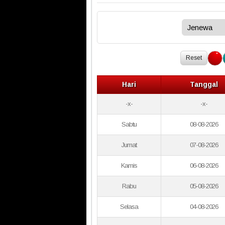
Reset
Hari
Tanggal
-x-
-x-
Sabtu
08-08-2026
Jumat
07-08-2026
Kamis
06-08-2026
Rabu
05-08-2026
Selasa
04-08-2026