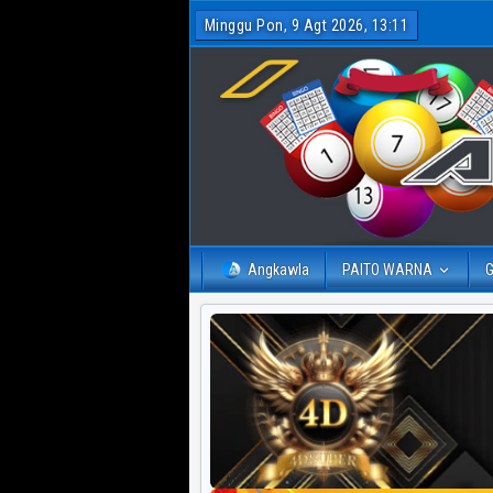
Minggu Pon, 9 Agt 2026, 13:11
Angkawla
PAITO WARNA