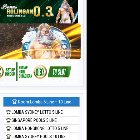
🏆 Room Lomba 5 Line – 10 Line
🏆 LOMBA SYDNEY LOTTO 5 LINE
🏆 SINGAPORE POOLS 5 LINE
🏆 LOMBA HONGKONG LOTTO 5 LINE
🏆 LOMBA SYDNEY POOLS 10 LINE