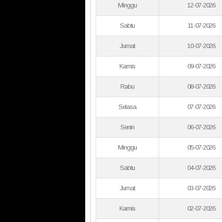
Minggu
12-07-2026
Sabtu
11-07-2026
Jumat
10-07-2026
Kamis
09-07-2026
Rabu
08-07-2026
Selasa
07-07-2026
Senin
06-07-2026
Minggu
05-07-2026
Sabtu
04-07-2026
Jumat
03-07-2026
Kamis
02-07-2026