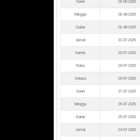
Senin
03-08-2026
Minggu
02-08-2026
Sabtu
01-08-2026
Jumat
31-07-2026
Kamis
30-07-2026
Rabu
29-07-2026
Selasa
28-07-2026
Senin
27-07-2026
Minggu
26-07-2026
Sabtu
25-07-2026
Jumat
24-07-2026