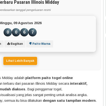
Terbaru Pasaran Illinois Midday
berdasarkan tanggal pengeluaran resmi
Minggu, 09 Agustus 2026
0
0
6
7
n
📤 Bagikan
🎥 Paito Warna
Lihat Lebih Banyak
is Midday adalah
platform paito togel online
 terbaru dari pasaran Illinois Midday secara
interaktif,
 mudah diakses
. Bagi penggemar togel,
visualisasi yang jelas sangat penting untuk analisa angka.
y, semua itu bisa dilakukan
dengan satu tampilan modern
.