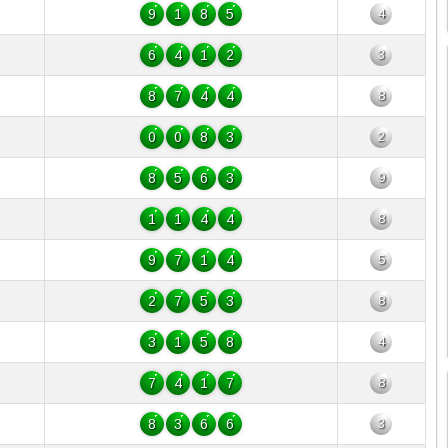
9
1
8
5
4
6
4
1
2
3
8
7
4
4
8
0
0
8
3
2
8
5
6
3
9
1
1
4
4
8
9
7
1
4
5
2
7
5
3
8
3
1
5
8
4
7
4
1
7
8
8
3
6
6
3