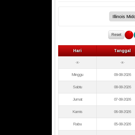
Reset
Hari
Tanggal
-x-
-x-
Minggu
09-08-2026
Sabtu
08-08-2026
Jumat
07-08-2026
Kamis
06-08-2026
Rabu
05-08-2026