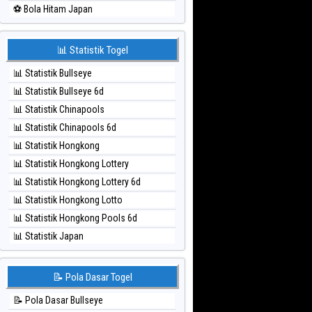
⚽ Bola Hitam Japan
⚽ Bola Merah Sydney Lotto
⚽ Bola Hitam Japan 6d
⚽ Bola Merah Sydney Pools 6d
⚽ Bola Hitam Korea
📊 Statistik Togel
⚽ Bola Merah Taipei
⚽ Bola Hitam Kuda Lari
⚽ Bola Merah Taiwan
📊 Statistik Bullseye
⚽ Bola Hitam Magnum Cambodia
📊 Statistik Bullseye 6d
⚽ Bola Hitam Nagoya
📊 Statistik Chinapools
⚽ Bola Hitam North Carolina Day
📊 Statistik Chinapools 6d
⚽ Bola Hitam Pcso
📊 Statistik Hongkong
⚽ Bola Hitam Sao Paulo
📊 Statistik Hongkong Lottery
⚽ Bola Hitam Singapore
📊 Statistik Hongkong Lottery 6d
⚽ Bola Hitam Sydney
📊 Statistik Hongkong Lotto
⚽ Bola Hitam Sydney Lottery
📊 Statistik Hongkong Pools 6d
⚽ Bola Hitam Sydney Lottery 6d
📊 Statistik Japan
⚽ Bola Hitam Sydney Lotto
📊 Statistik Japan 6d
⚽ Bola Hitam Sydney Pools 6d
📊 Statistik Korea
📝 Pola Dasar Togel
⚽ Bola Hitam Taipei
📊 Statistik Kuda Lari
⚽ Bola Hitam Taiwan
📝 Pola Dasar Bullseye
📊 Statistik Magnum Cambodia