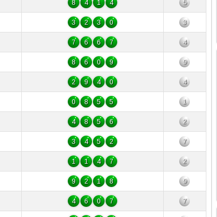
8
4
1
4
5
3
2
3
0
3
7
6
6
7
4
8
6
0
9
9
2
9
4
0
4
0
8
5
5
1
4
8
5
6
2
3
4
5
2
7
1
1
4
7
2
9
2
1
8
9
4
6
0
7
7