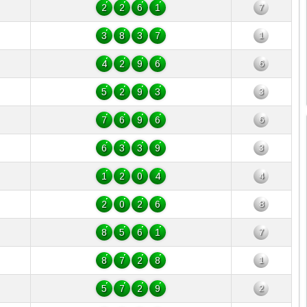
2
2
6
1
7
3
8
3
7
1
4
2
9
6
6
5
2
9
3
3
7
6
9
6
6
6
3
3
9
3
1
2
0
4
4
2
0
2
6
8
8
5
6
1
7
8
7
2
8
1
5
7
2
9
2