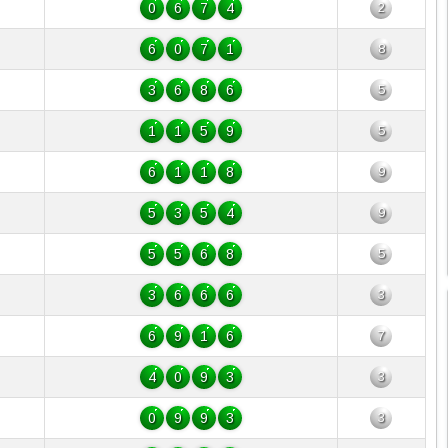
0
6
7
4
2
6
0
7
1
8
3
6
8
6
5
1
1
5
9
5
6
1
1
8
9
5
3
5
4
9
5
5
6
8
5
3
6
6
6
3
6
9
1
6
7
4
0
9
3
3
0
9
9
3
3