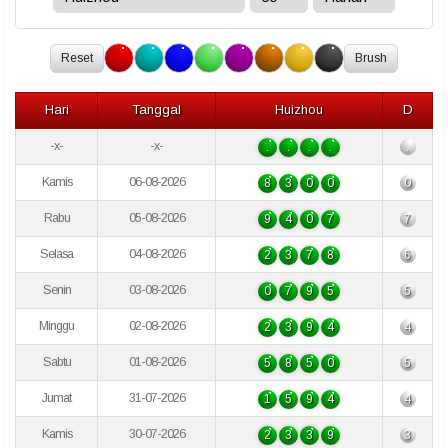
Reset
Brush
Hari
Tanggal
Huizhou
D
-x-
-x-
.
.
.
.
.
Kamis
06-08-2026
8
3
0
0
0
Rabu
05-08-2026
9
4
0
7
7
Selasa
04-08-2026
2
3
7
8
6
Senin
03-08-2026
0
7
9
5
5
Minggu
02-08-2026
2
3
9
4
4
Sabtu
01-08-2026
5
8
5
0
5
Jumat
31-07-2026
1
5
9
4
4
Kamis
30-07-2026
2
3
3
9
3