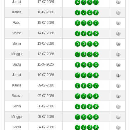
Jumat
17-07-2026
4
6
5
1
6
Kamis
16-07-2026
3
5
1
8
9
Rabu
15-07-2026
7
3
0
7
7
Selasa
14-07-2026
2
9
9
6
6
Senin
13-07-2026
0
0
1
3
4
Minggu
12-07-2026
8
0
6
5
2
Sabtu
11-07-2026
8
4
1
3
4
Jumat
10-07-2026
5
1
1
9
1
Kamis
09-07-2026
9
8
0
7
7
Selasa
07-07-2026
5
2
8
3
2
Senin
06-07-2026
2
8
9
9
9
Minggu
05-07-2026
3
6
5
0
5
Sabtu
04-07-2026
7
2
0
9
9