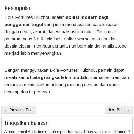
Kesimpulan
Bola Fortunes Huizhou adalah
solusi modern bagi
penggemar togel
yang ingin mendapatkan data keluaran
dengan cepat, akurat, dan visualisasi interaktif. Fitur multi-
pasaran, baris No 0 fleksibel, toolbar warna, animasi, dan
desain elegan membuat pengalaman bermain dan analisa togel
menjadi lebih menyenangkan.
Dengan menggunakan Bola Fortunes Huizhou, pemain dapat
melakukan
strategi angka lebih mudah
, memantau tren, dan
tentunya meningkatkan peluang menang dengan data yang
lengkap dan terpercaya.
← Previous Post
Next Post →
Tinggalkan Balasan
Alamat email Anda tidak akan dipublikasikan.
Ruas yang wajib ditandai
*