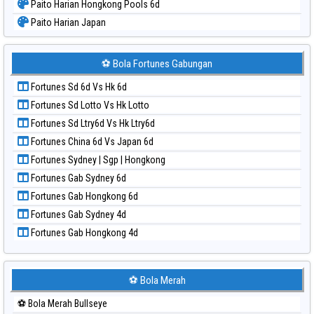
Paito Harian Hongkong Pools 6d
Paito Harian Japan
Paito Harian Japan 6d
Paito Harian Korea
⚽ Bola Fortunes Gabungan
Paito Harian Kuda Lari
Fortunes Sd 6d Vs Hk 6d
Paito Harian Magnum Cambodia
Fortunes Sd Lotto Vs Hk Lotto
Paito Harian Nagoya
Fortunes Sd Ltry6d Vs Hk Ltry6d
Paito Harian New York Midday
Fortunes China 6d Vs Japan 6d
Paito Harian North Carolina Day
Fortunes Sydney | Sgp | Hongkong
Paito Harian Pcso
Fortunes Gab Sydney 6d
Paito Harian Pennsylvania Day
Fortunes Gab Hongkong 6d
Paito Harian Sao Paulo
Fortunes Gab Sydney 4d
Paito Harian Singapore
Fortunes Gab Hongkong 4d
Paito Harian Sydney
Paito Harian Sydney Lottery
Paito Harian Sydney Lottery 6d
⚽ Bola Merah
Paito Harian Sydney Lotto
⚽ Bola Merah Bullseye
Paito Harian Sydney Pools 6d