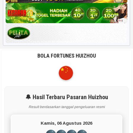
BOLA FORTUNES HUIZHOU
🔔 Hasil Terbaru Pasaran Huizhou
Result berdasarkan tanggal pengeluaran resmi
Kamis, 06 Agustus 2026