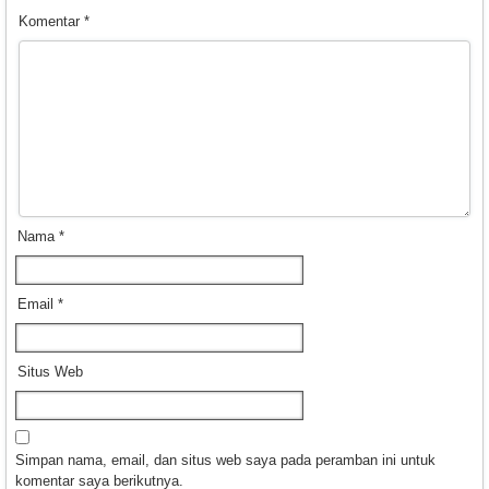
Komentar
*
Nama
*
Email
*
Situs Web
Simpan nama, email, dan situs web saya pada peramban ini untuk
komentar saya berikutnya.