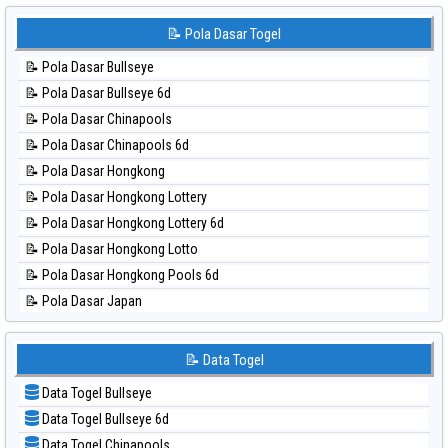
📊 Statistik Japan 6d
⚽ Bola Hitam Sydney Pools 6d
📊 Statistik Korea
📝 Pola Dasar Togel
⚽ Bola Hitam Taipei
📊 Statistik Kuda Lari
⚽ Bola Hitam Taiwan
📝 Pola Dasar Bullseye
📊 Statistik Magnum Cambodia
📝 Pola Dasar Bullseye 6d
📊 Statistik Nagoya
📝 Pola Dasar Chinapools
📊 Statistik New York Midday
📝 Pola Dasar Chinapools 6d
📊 Statistik North Carolina Day
📝 Pola Dasar Hongkong
📊 Statistik Pcso
📝 Pola Dasar Hongkong Lottery
📊 Statistik Pennsylvania Day
📝 Pola Dasar Hongkong Lottery 6d
📊 Statistik Sao Paulo
📝 Pola Dasar Hongkong Lotto
📊 Statistik Singapore
📝 Pola Dasar Hongkong Pools 6d
📊 Statistik Sydney
📝 Pola Dasar Japan
📊 Statistik Sydney Lottery
📝 Pola Dasar Japan 6d
📊 Statistik Sydney Lottery 6d
📝 Pola Dasar Korea
📝 Data Togel
📊 Statistik Sydney Lotto
📝 Pola Dasar Kuda Lari
📊 Statistik Sydney Pools 6d
Data Togel Bullseye
📝 Pola Dasar Magnum Cambodia
📊 Statistik Taipei
Data Togel Bullseye 6d
📝 Pola Dasar Nagoya
📊 Statistik Taiwan
Data Togel Chinapools