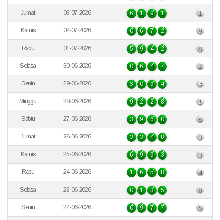
Jumat
03-07-2026
6
1
9
1
1
Kamis
02-07-2026
0
6
7
2
9
Rabu
01-07-2026
5
9
4
2
6
Selasa
30-06-2026
0
6
4
7
2
Senin
29-06-2026
3
0
9
4
4
Minggu
28-06-2026
9
2
2
8
1
Sabtu
27-06-2026
3
9
6
0
6
Jumat
26-06-2026
3
3
4
8
3
Kamis
25-06-2026
6
9
9
3
3
Rabu
24-06-2026
1
6
5
8
4
Selasa
23-06-2026
0
1
3
5
8
Senin
22-06-2026
0
9
7
7
5