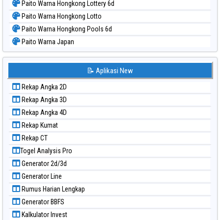
Paito Warna Hongkong Lottery 6d
Paito Warna Hongkong Lotto
Paito Warna Hongkong Pools 6d
Paito Warna Japan
Paito Warna Japan 6d
Paito Warna Korea
📝 Aplikasi New
Paito Warna Kuda Lari
Rekap Angka 2D
Paito Warna Magnum Cambodia
Rekap Angka 3D
Paito Warna Nagoya
Rekap Angka 4D
Paito Warna New York Midday
Rekap Kumat
Paito Warna North Carolina Day
Rekap CT
Paito Warna Pcso
Togel Analysis Pro
Paito Warna Pennsylvania Day
Generator 2d/3d
Paito Warna Sao Paulo
Generator Line
Paito Warna Singapore
Rumus Harian Lengkap
Paito Warna Sydney
Generator BBFS
Paito Warna Sydney Lottery
Kalkulator Invest