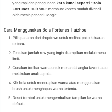
yang rapi dan penggunaan
kata kunci seperti “Bola
Fortunes Huizhou”
membuat konten mudah dikenali
oleh mesin pencari Google.
Cara Menggunakan Bola Fortunes Huizhou
Pilih pasaran dari dropdown untuk melihat paito keluaran
terbaru.
Tentukan jumlah row yang ingin ditampilkan melalui menu
limit.
Gunakan toolbar warna untuk menandai angka favorit atau
melakukan analisa pola.
Klik bola untuk menerapkan warna atau menggunakan
brush untuk menghapus warna tertentu.
Reset tombol untuk mengembalikan tampilan ke warna
default.