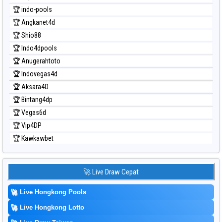
🏆 indo-pools
🏆 Angkanet4d
🏆 Shio88
🏆 Indo4dpools
🏆 Anugerahtoto
🏆 Indovegas4d
🏆 Aksara4D
🏆 Bintang4dp
🏆 Vegas6d
🏆 Vip4DP
🏆 Kawkawbet
🚀 Live Draw Cepat
🚀
Live Hongkong Pools
🚀
Live Hongkong Lotto