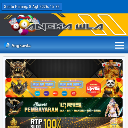
Sabtu Pahing, 8 Agt 2026, 15:32
Angkawla