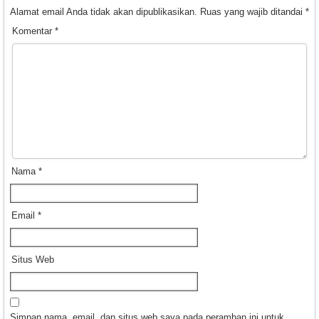
Alamat email Anda tidak akan dipublikasikan.
Ruas yang wajib ditandai
*
Komentar
*
Nama
*
Email
*
Situs Web
Simpan nama, email, dan situs web saya pada peramban ini untuk