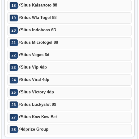
⚡
Situs Kaisartoto 88
18
⚡
Situs Wla Togel 88
19
⚡
Situs Indoboss 6D
20
⚡
Situs Microtogel 88
21
⚡
Situs Vegas 6d
22
⚡
Situs Vip 4dp
23
⚡
Situs Viral 4dp
24
⚡
Situs Victory 4dp
25
⚡
Situs Luckyslot 99
26
⚡
Situs Kaw Kaw Bet
27
⚡
4dprize Group
28