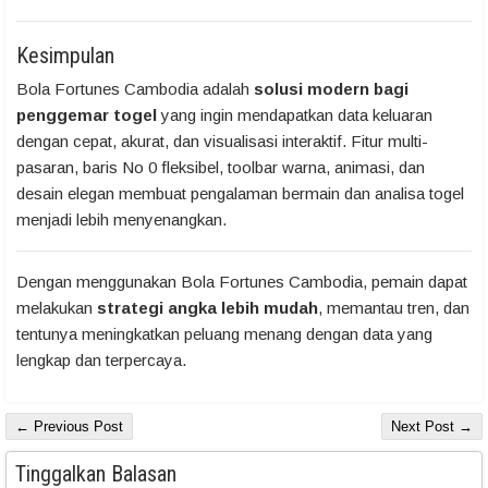
Kesimpulan
Bola Fortunes Cambodia adalah
solusi modern bagi
penggemar togel
yang ingin mendapatkan data keluaran
dengan cepat, akurat, dan visualisasi interaktif. Fitur multi-
pasaran, baris No 0 fleksibel, toolbar warna, animasi, dan
desain elegan membuat pengalaman bermain dan analisa togel
menjadi lebih menyenangkan.
Dengan menggunakan Bola Fortunes Cambodia, pemain dapat
melakukan
strategi angka lebih mudah
, memantau tren, dan
tentunya meningkatkan peluang menang dengan data yang
lengkap dan terpercaya.
← Previous Post
Next Post →
Tinggalkan Balasan