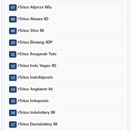
⚡
Situs 4dprize Wla
07
⚡
Situs Aksara 4D
08
⚡
Situs Shio 88
09
⚡
Situs Bintang 4DP
10
⚡
Situs Anugerah Toto
11
⚡
Situs Indo Vegas 4D
12
⚡
Situs Indo4dpools
13
⚡
Situs Angkanet 4d
14
⚡
Situs Indopools
15
⚡
Situs Indolottery 88
16
⚡
Situs Dunialottery 88
17