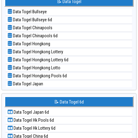
📝 Data Togel
📊 Statistik Sydney Lotto
📝 Pola Dasar Kuda Lari
📊 Statistik Sydney Pools 6d
Data Togel Bullseye
📝 Pola Dasar Magnum Cambodia
📊 Statistik Taipei
Data Togel Bullseye 6d
📝 Pola Dasar Nagoya
📊 Statistik Taiwan
Data Togel Chinapools
📝 Pola Dasar North Carolina Day
Data Togel Chinapools 6d
📝 Pola Dasar Pcso
Data Togel Hongkong
📝 Pola Dasar Sao Paulo
Data Togel Hongkong Lottery
📝 Pola Dasar Singapore
Data Togel Hongkong Lottery 6d
📝 Pola Dasar Sydney
Data Togel Hongkong Lotto
📝 Pola Dasar Sydney Lottery
Data Togel Hongkong Pools 6d
📝 Pola Dasar Sydney Lottery 6d
Data Togel Japan
📝 Pola Dasar Sydney Lotto
Data Togel Japan 6d
📝 Pola Dasar Sydney Pools 6d
Data Togel Korea
📝 Data Togel 6d
📝 Pola Dasar Taipei
Data Togel Kuda Lari
📝 Pola Dasar Taiwan
Data Togel Japan 6d
Data Togel Magnum Cambodia
Data Togel Hk Pools 6d
Data Togel Nagoya
Data Togel Hk Lottery 6d
Data Togel North Carolina Day
Data Togel China 6d