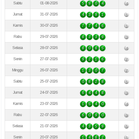
Sabtu
01-08-2026
5
9
0
4
4
Jumat
31-07-2026
4
3
9
1
1
Kamis
30-07-2026
7
7
4
6
1
Rabu
29-07-2026
8
3
3
9
3
Selasa
28-07-2026
8
0
8
5
4
Senin
27-07-2026
9
2
1
6
7
Minggu
26-07-2026
1
3
0
7
7
Sabtu
25-07-2026
0
8
2
8
1
Jumat
24-07-2026
6
4
4
8
3
Kamis
23-07-2026
1
5
4
0
4
Rabu
22-07-2026
6
0
9
0
9
Selasa
21-07-2026
4
3
5
9
5
Senin
20-07-2026
1
4
8
2
1