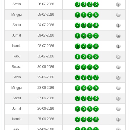
Senin
06-07-2026
0
0
2
5
7
Minggu
05-07-2026
3
1
7
8
6
Sabtu
04-07-2026
2
8
1
9
1
Jumat
03-07-2026
3
4
2
2
4
Kamis
02-07-2026
8
2
1
0
1
Rabu
01-07-2026
1
0
6
5
2
Selasa
30-06-2026
2
1
1
5
6
Senin
29-06-2026
5
8
7
7
5
Minggu
28-06-2026
7
4
5
9
5
Sabtu
27-06-2026
5
3
2
6
8
Jumat
26-06-2026
4
0
8
7
6
Kamis
25-06-2026
2
4
6
0
6
Rabu
24-06-2026
9
3
6
1
7