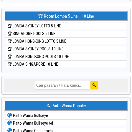
🏆 Room Lomba 5 Line – 10 Line
🏆 LOMBA SYDNEY LOTTO 5 LINE
🏆 SINGAPORE POOLS 5 LINE
🏆 LOMBA HONGKONG LOTTO 5 LINE
🏆 LOMBA SYDNEY POOLS 10 LINE
🏆 LOMBA HONGKONG POOLS 10 LINE
🏆 LOMBA SINGAPORE 10 LINE
🔍
📝 Paito Warna Populer
Paito Warna Bullseye
Paito Warna Bullseye 6d
Paito Warna Chinapools