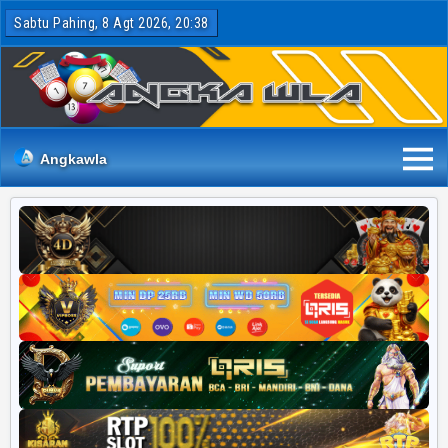
Sabtu Pahing, 8 Agt 2026, 20:38
Angkawla