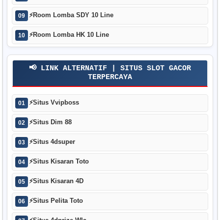
⚡
Room Lomba SDY 10 Line
09
⚡
Room Lomba HK 10 Line
10
📢 LINK ALTERNATIF | SITUS SLOT GACOR
TERPERCAYA
⚡
Situs Vvipboss
01
⚡
Situs Dim 88
02
⚡
Situs 4dsuper
03
⚡
Situs Kisaran Toto
04
⚡
Situs Kisaran 4D
05
⚡
Situs Pelita Toto
06