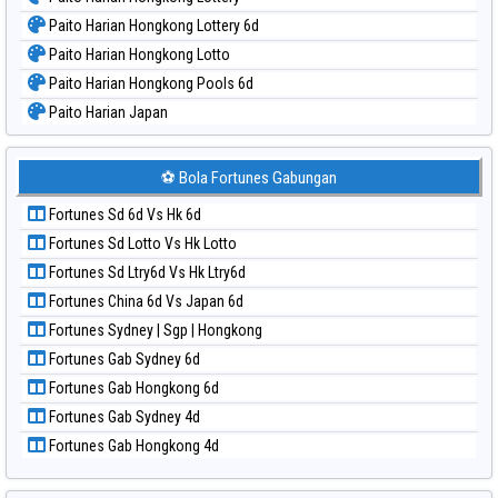
Paito Harian Hongkong Lottery 6d
Paito Harian Hongkong Lotto
Paito Harian Hongkong Pools 6d
Paito Harian Japan
Paito Harian Japan 6d
Paito Harian Korea
⚽ Bola Fortunes Gabungan
Paito Harian Kuda Lari
Fortunes Sd 6d Vs Hk 6d
Paito Harian Magnum Cambodia
Fortunes Sd Lotto Vs Hk Lotto
Paito Harian Nagoya
Fortunes Sd Ltry6d Vs Hk Ltry6d
Paito Harian New York Midday
Fortunes China 6d Vs Japan 6d
Paito Harian North Carolina Day
Fortunes Sydney | Sgp | Hongkong
Paito Harian Pcso
Fortunes Gab Sydney 6d
Paito Harian Pennsylvania Day
Fortunes Gab Hongkong 6d
Paito Harian Sao Paulo
Fortunes Gab Sydney 4d
Paito Harian Singapore
Fortunes Gab Hongkong 4d
Paito Harian Sydney
Paito Harian Sydney Lottery