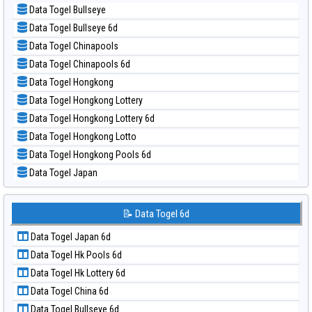
📝 Pola Dasar Kuda Lari
📊 Statistik Sydney Pools 6d
Data Togel Bullseye
📝 Pola Dasar Magnum Cambodia
📊 Statistik Taipei
Data Togel Bullseye 6d
📝 Pola Dasar Nagoya
📊 Statistik Taiwan
Data Togel Chinapools
📝 Pola Dasar North Carolina Day
Data Togel Chinapools 6d
📝 Pola Dasar Pcso
Data Togel Hongkong
📝 Pola Dasar Sao Paulo
Data Togel Hongkong Lottery
📝 Pola Dasar Singapore
Data Togel Hongkong Lottery 6d
📝 Pola Dasar Sydney
Data Togel Hongkong Lotto
📝 Pola Dasar Sydney Lottery
Data Togel Hongkong Pools 6d
📝 Pola Dasar Sydney Lottery 6d
Data Togel Japan
📝 Pola Dasar Sydney Lotto
Data Togel Japan 6d
📝 Pola Dasar Sydney Pools 6d
Data Togel Korea
📝 Data Togel 6d
📝 Pola Dasar Taipei
Data Togel Kuda Lari
📝 Pola Dasar Taiwan
Data Togel Japan 6d
Data Togel Magnum Cambodia
Data Togel Hk Pools 6d
Data Togel Nagoya
Data Togel Hk Lottery 6d
Data Togel North Carolina Day
Data Togel China 6d
Data Togel Pcso
Data Togel Bullseye 6d