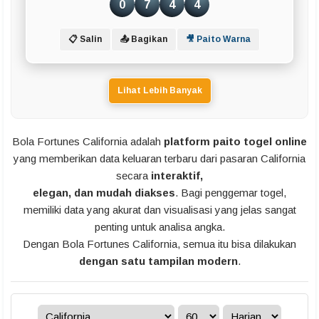
0
7
4
4
📋 Salin
📤 Bagikan
🎥 Paito Warna
Lihat Lebih Banyak
Bola Fortunes California adalah
platform paito togel online
yang memberikan data keluaran terbaru dari pasaran California
secara
interaktif,
elegan, dan mudah diakses
. Bagi penggemar togel,
memiliki data yang akurat dan visualisasi yang jelas sangat
penting untuk analisa angka.
Dengan Bola Fortunes California, semua itu bisa dilakukan
dengan satu tampilan modern
.