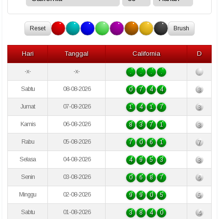
Reset
Brush
Hari
Tanggal
California
D
-x-
-x-
.
.
.
.
.
Sabtu
08-08-2026
0
7
4
4
8
Jumat
07-08-2026
1
4
1
7
8
Kamis
06-08-2026
8
3
7
1
8
Rabu
05-08-2026
7
0
6
1
7
Selasa
04-08-2026
4
9
5
3
8
Senin
03-08-2026
0
6
8
7
6
Minggu
02-08-2026
9
9
0
5
5
Sabtu
01-08-2026
3
8
4
0
4