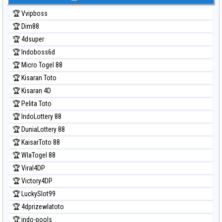
Prediksi Kuda Lari
🏆 Vvipboss
Prediksi Magnum Cambodia
🏆 Dim88
Prediksi Nagoya
🏆 4dsuper
Prediksi North Carolina Day
🏆 Indoboss6d
Prediksi Pcso
🏆 Micro Togel 88
Prediksi Sao Paulo
🏆 Kisaran Toto
Prediksi Singapore
🏆 Kisaran 4D
Prediksi Sydney
🏆 Pelita Toto
Prediksi Sydney Lottery
🏆 IndoLottery 88
Prediksi Sydney Lottery 6d
🏆 DuniaLottery 88
Prediksi Sydney Lotto
🏆 KaisarToto 88
Prediksi Sydney Pools 6d
🏆 WlaTogel 88
Prediksi Taipei
🏆 Viral4DP
Prediksi Taiwan
🏆 Victory4DP
🏆 LuckySlot99
🏆 4dprizewlatoto
🏆 indo-pools