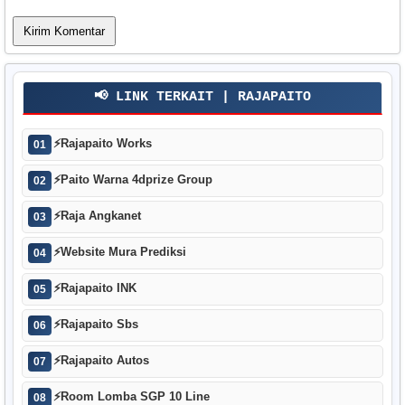
📢 LINK TERKAIT | RAJAPAITO
⚡
Rajapaito Works
01
⚡
Paito Warna 4dprize Group
02
⚡
Raja Angkanet
03
⚡
Website Mura Prediksi
04
⚡
Rajapaito INK
05
⚡
Rajapaito Sbs
06
⚡
Rajapaito Autos
07
⚡
Room Lomba SGP 10 Line
08