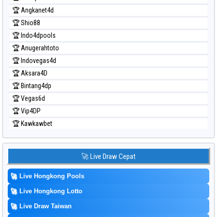
🏆 Angkanet4d
🏆 Shio88
🏆 Indo4dpools
🏆 Anugerahtoto
🏆 Indovegas4d
🏆 Aksara4D
🏆 Bintang4dp
🏆 Vegas6d
🏆 Vip4DP
🏆 Kawkawbet
🚀 Live Draw Cepat
🚀
Live Hongkong Pools
🚀
Live Hongkong Lotto
🚀
Live Draw Taiwan