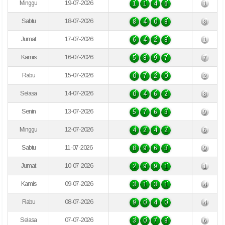
Minggu
19-07-2026
1
1
4
6
1
Sabtu
18-07-2026
8
4
0
8
8
Jumat
17-07-2026
6
4
2
8
1
Kamis
16-07-2026
5
8
9
7
7
Rabu
15-07-2026
0
7
2
0
2
Selasa
14-07-2026
0
4
6
2
8
Senin
13-07-2026
5
7
6
3
9
Minggu
12-07-2026
4
2
4
2
6
Sabtu
11-07-2026
8
9
6
3
9
Jumat
10-07-2026
2
9
9
1
1
Kamis
09-07-2026
3
1
3
1
4
Rabu
08-07-2026
9
0
4
0
4
Selasa
07-07-2026
3
0
7
8
6