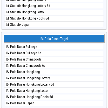
⚽ Bola Hitam Singapore
📊 Statistik Hongkong Lottery 6d
⚽ Bola Hitam Sydney
📊 Statistik Hongkong Lotto
⚽ Bola Hitam Sydney Lottery
📊 Statistik Hongkong Pools 6d
⚽ Bola Hitam Sydney Lottery 6d
📊 Statistik Japan
⚽ Bola Hitam Sydney Lotto
📊 Statistik Japan 6d
⚽ Bola Hitam Sydney Pools 6d
📊 Statistik Korea
📝 Pola Dasar Togel
⚽ Bola Hitam Taipei
📊 Statistik Kuda Lari
⚽ Bola Hitam Taiwan
📝 Pola Dasar Bullseye
📊 Statistik Magnum Cambodia
📝 Pola Dasar Bullseye 6d
📊 Statistik Nagoya
📝 Pola Dasar Chinapools
📊 Statistik New York Midday
📝 Pola Dasar Chinapools 6d
📊 Statistik North Carolina Day
📝 Pola Dasar Hongkong
📊 Statistik Pcso
📝 Pola Dasar Hongkong Lottery
📊 Statistik Pennsylvania Day
📝 Pola Dasar Hongkong Lottery 6d
📊 Statistik Sao Paulo
📝 Pola Dasar Hongkong Lotto
📊 Statistik Singapore
📝 Pola Dasar Hongkong Pools 6d
📊 Statistik Sydney
📝 Pola Dasar Japan
📊 Statistik Sydney Lottery