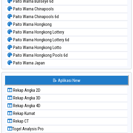
Paito Warna Bullseye 6d
Paito Warna Chinapools
Paito Warna Chinapools 6d
Paito Warna Hongkong
Paito Warna Hongkong Lottery
Paito Warna Hongkong Lottery 6d
Paito Warna Hongkong Lotto
Paito Warna Hongkong Pools 6d
Paito Warna Japan
Paito Warna Japan 6d
Paito Warna Korea
📝 Aplikasi New
Paito Warna Kuda Lari
Rekap Angka 2D
Paito Warna Magnum Cambodia
Rekap Angka 3D
Paito Warna Nagoya
Rekap Angka 4D
Paito Warna New York Midday
Rekap Kumat
Paito Warna North Carolina Day
Rekap CT
Paito Warna Pcso
Togel Analysis Pro
Paito Warna Pennsylvania Day