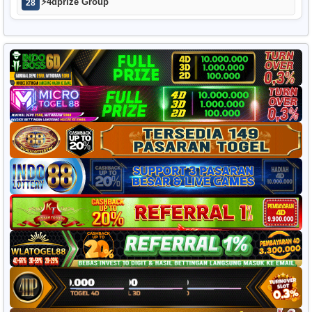
⚡
4dprize Group
28