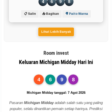
4
6
9
8
📋 Salin
📤 Bagikan
🎥 Paito Warna
Lihat Lebih Banyak
Room invest
Keluaran Michigan Midday Hari Ini
4
6
9
8
Michigan Midday tanggal: 7 Agst 2026
Pasaran
Michigan Midday
adalah salah satu yang paling
populer, selalu dinantikan pemain setiap harinya. Prediksi