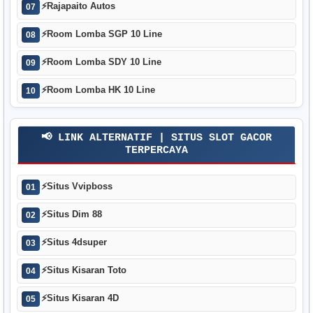
⚡
Rajapaito Autos
07
⚡
Room Lomba SGP 10 Line
08
⚡
Room Lomba SDY 10 Line
09
⚡
Room Lomba HK 10 Line
10
📢 LINK ALTERNATIF | SITUS SLOT GACOR
TERPERCAYA
⚡
Situs Vvipboss
01
⚡
Situs Dim 88
02
⚡
Situs 4dsuper
03
⚡
Situs Kisaran Toto
04
⚡
Situs Kisaran 4D
05