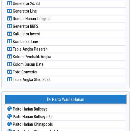
Generator 2d/3d
Paito Warna Sao Paulo
Generator Line
Paito Warna Singapore
Rumus Harian Lengkap
Paito Warna Sydney
Generator BBFS
Paito Warna Sydney Lottery
Kalkulator Invest
Paito Warna Sydney Lottery 6d
Kombinasi Line
Paito Warna Sydney Lotto
Table Angka Pasaran
Paito Warna Sydney Pools 6d
Kolom Pembalik Angka
Paito Warna Taipei
Kolom Susun Data
Paito Warna Taiwan
Toto Converter
Table Angka Shio 2026
📝 Paito Warna Harian
Paito Harian Bullseye
Paito Harian Bullseye 6d
Paito Harian Chinapools