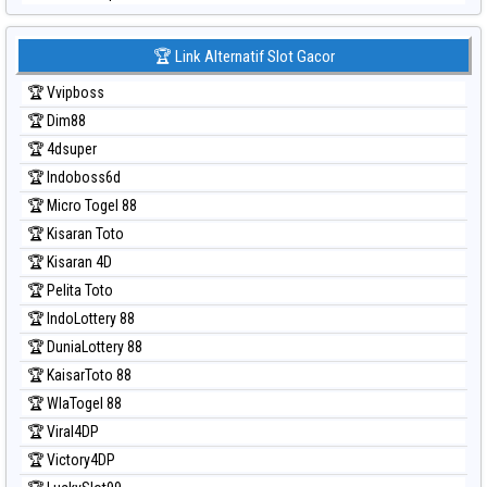
Prediksi Japan 6d
Prediksi Korea
🏆 Link Alternatif Slot Gacor
Prediksi Kuda Lari
🏆 Vvipboss
Prediksi Magnum Cambodia
🏆 Dim88
Prediksi Nagoya
🏆 4dsuper
Prediksi North Carolina Day
🏆 Indoboss6d
Prediksi Pcso
🏆 Micro Togel 88
Prediksi Sao Paulo
🏆 Kisaran Toto
Prediksi Singapore
🏆 Kisaran 4D
Prediksi Sydney
🏆 Pelita Toto
Prediksi Sydney Lottery
🏆 IndoLottery 88
Prediksi Sydney Lottery 6d
🏆 DuniaLottery 88
Prediksi Sydney Lotto
🏆 KaisarToto 88
Prediksi Sydney Pools 6d
🏆 WlaTogel 88
Prediksi Taipei
🏆 Viral4DP
Prediksi Taiwan
🏆 Victory4DP