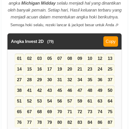
angka
Michigan Midday
selalu menjadi hal yang dinantikan
oleh banyak pemain. Setiap hari, Hasil keluaran terbaru yang
menjadi acuan dalam menentukan angka hoki berikutnya.
Semoga hoki selalu, rezeki lancar & jackpot besar untuk Anda 🎉
Angka Invest 2D
Copy
(79)
01
02
03
05
07
08
09
10
12
13
14
15
16
17
19
20
21
23
24
25
27
28
29
30
31
32
34
35
36
37
38
41
42
43
45
46
47
48
49
50
51
52
53
54
56
57
59
61
63
64
65
67
68
69
70
71
72
73
74
75
76
77
78
79
80
82
83
84
86
87