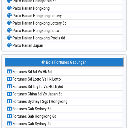
Paito Harian Chinapools 6d
Paito Harian Hongkong
Paito Harian Hongkong Lottery
Paito Harian Hongkong Lottery 6d
Paito Harian Hongkong Lotto
Paito Harian Hongkong Pools 6d
Paito Harian Japan
Paito Harian Japan 6d
Paito Harian Korea
⚽ Bola Fortunes Gabungan
Paito Harian Kuda Lari
Fortunes Sd 6d Vs Hk 6d
Paito Harian Magnum Cambodia
Fortunes Sd Lotto Vs Hk Lotto
Paito Harian Nagoya
Fortunes Sd Ltry6d Vs Hk Ltry6d
Paito Harian New York Midday
Fortunes China 6d Vs Japan 6d
Paito Harian North Carolina Day
Fortunes Sydney | Sgp | Hongkong
Paito Harian Pcso
Fortunes Gab Sydney 6d
Paito Harian Pennsylvania Day
Fortunes Gab Hongkong 6d
Paito Harian Sao Paulo
Fortunes Gab Sydney 4d
Paito Harian Singapore