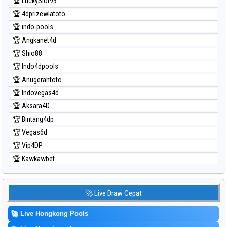
🏆 LuckySlot99
🏆 4dprizewlatoto
🏆 indo-pools
🏆 Angkanet4d
🏆 Shio88
🏆 Indo4dpools
🏆 Anugerahtoto
🏆 Indovegas4d
🏆 Aksara4D
🏆 Bintang4dp
🏆 Vegas6d
🏆 Vip4DP
🏆 Kawkawbet
🚀 Live Draw Cepat
🚀
Live Hongkong Pools