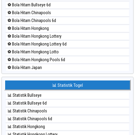
⚽ Bola Merah Magnum Cambodia
⚽ Bola Hitam Bullseye 6d
⚽ Bola Merah Nagoya
⚽ Bola Hitam Chinapools
⚽ Bola Merah North Carolina Day
⚽ Bola Hitam Chinapools 6d
⚽ Bola Merah Pcso
⚽ Bola Hitam Hongkong
⚽ Bola Merah Sao Paulo
⚽ Bola Hitam Hongkong Lottery
⚽ Bola Merah Singapore
⚽ Bola Hitam Hongkong Lottery 6d
⚽ Bola Merah Sydney
⚽ Bola Hitam Hongkong Lotto
⚽ Bola Merah Sydney Lottery
⚽ Bola Hitam Hongkong Pools 6d
⚽ Bola Merah Sydney Lottery 6d
⚽ Bola Hitam Japan
⚽ Bola Merah Sydney Lotto
⚽ Bola Hitam Japan 6d
⚽ Bola Merah Sydney Pools 6d
⚽ Bola Hitam Korea
📊 Statistik Togel
⚽ Bola Merah Taipei
⚽ Bola Hitam Kuda Lari
⚽ Bola Merah Taiwan
📊 Statistik Bullseye
⚽ Bola Hitam Magnum Cambodia
📊 Statistik Bullseye 6d
⚽ Bola Hitam Nagoya
📊 Statistik Chinapools
⚽ Bola Hitam North Carolina Day
📊 Statistik Chinapools 6d
⚽ Bola Hitam Pcso
📊 Statistik Hongkong
⚽ Bola Hitam Sao Paulo
📊 Statistik Hongkong Lottery