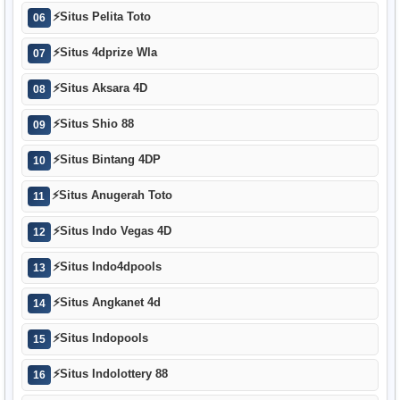
⚡
Situs Pelita Toto
06
⚡
Situs 4dprize Wla
07
⚡
Situs Aksara 4D
08
⚡
Situs Shio 88
09
⚡
Situs Bintang 4DP
10
⚡
Situs Anugerah Toto
11
⚡
Situs Indo Vegas 4D
12
⚡
Situs Indo4dpools
13
⚡
Situs Angkanet 4d
14
⚡
Situs Indopools
15
⚡
Situs Indolottery 88
16