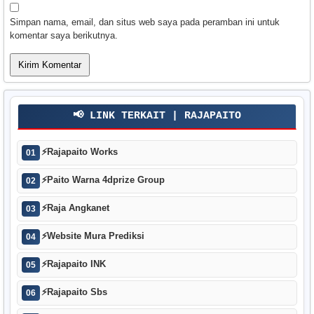
Simpan nama, email, dan situs web saya pada peramban ini untuk
komentar saya berikutnya.
📢 LINK TERKAIT | RAJAPAITO
⚡
Rajapaito Works
01
⚡
Paito Warna 4dprize Group
02
⚡
Raja Angkanet
03
⚡
Website Mura Prediksi
04
⚡
Rajapaito INK
05
⚡
Rajapaito Sbs
06