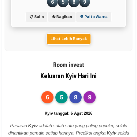
6
5
8
9
📋 Salin
📤 Bagikan
🎥 Paito Warna
Lihat Lebih Banyak
Room invest
Keluaran Kyiv Hari Ini
6
5
8
9
Kyiv tanggal: 6 Agst 2026
Pasaran
Kyiv
adalah salah satu yang paling populer, selalu
dinantikan pemain setiap harinya. Prediksi angka
Kyiv
selalu