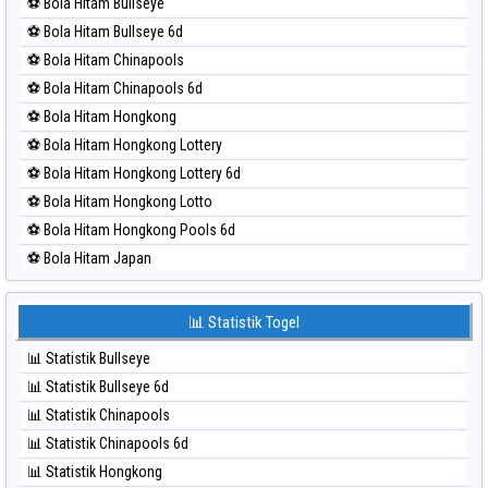
⚽ Bola Hitam Bullseye
⚽ Bola Merah Magnum Cambodia
⚽ Bola Hitam Bullseye 6d
⚽ Bola Merah Nagoya
⚽ Bola Hitam Chinapools
⚽ Bola Merah North Carolina Day
⚽ Bola Hitam Chinapools 6d
⚽ Bola Merah Pcso
⚽ Bola Hitam Hongkong
⚽ Bola Merah Sao Paulo
⚽ Bola Hitam Hongkong Lottery
⚽ Bola Merah Singapore
⚽ Bola Hitam Hongkong Lottery 6d
⚽ Bola Merah Sydney
⚽ Bola Hitam Hongkong Lotto
⚽ Bola Merah Sydney Lottery
⚽ Bola Hitam Hongkong Pools 6d
⚽ Bola Merah Sydney Lottery 6d
⚽ Bola Hitam Japan
⚽ Bola Merah Sydney Lotto
⚽ Bola Hitam Japan 6d
⚽ Bola Merah Sydney Pools 6d
⚽ Bola Hitam Korea
📊 Statistik Togel
⚽ Bola Merah Taipei
⚽ Bola Hitam Kuda Lari
⚽ Bola Merah Taiwan
📊 Statistik Bullseye
⚽ Bola Hitam Magnum Cambodia
📊 Statistik Bullseye 6d
⚽ Bola Hitam Nagoya
📊 Statistik Chinapools
⚽ Bola Hitam North Carolina Day
📊 Statistik Chinapools 6d
⚽ Bola Hitam Pcso
📊 Statistik Hongkong
⚽ Bola Hitam Sao Paulo