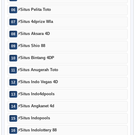
⚡
Situs Pelita Toto
06
⚡
Situs 4dprize Wla
07
⚡
Situs Aksara 4D
08
⚡
Situs Shio 88
09
⚡
Situs Bintang 4DP
10
⚡
Situs Anugerah Toto
11
⚡
Situs Indo Vegas 4D
12
⚡
Situs Indo4dpools
13
⚡
Situs Angkanet 4d
14
⚡
Situs Indopools
15
⚡
Situs Indolottery 88
16