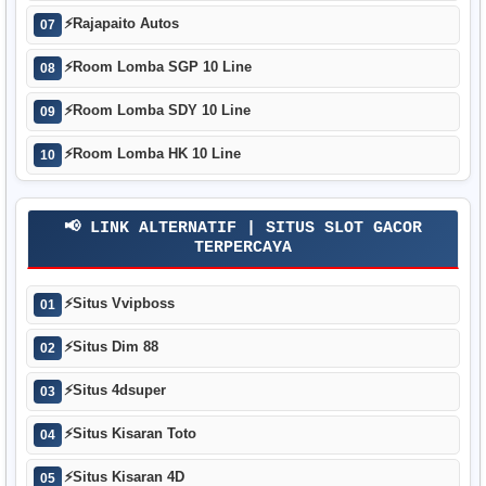
⚡
Rajapaito Autos
07
⚡
Room Lomba SGP 10 Line
08
⚡
Room Lomba SDY 10 Line
09
⚡
Room Lomba HK 10 Line
10
📢 LINK ALTERNATIF | SITUS SLOT GACOR
TERPERCAYA
⚡
Situs Vvipboss
01
⚡
Situs Dim 88
02
⚡
Situs 4dsuper
03
⚡
Situs Kisaran Toto
04
⚡
Situs Kisaran 4D
05