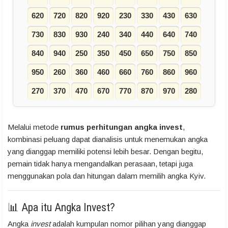
620
720
820
920
230
330
430
630
730
830
930
240
340
440
640
740
840
940
250
350
450
650
750
850
950
260
360
460
660
760
860
960
270
370
470
670
770
870
970
280
Melalui metode
rumus perhitungan angka invest
,
kombinasi peluang dapat dianalisis untuk menemukan angka
yang dianggap memiliki potensi lebih besar. Dengan begitu,
pemain tidak hanya mengandalkan perasaan, tetapi juga
menggunakan pola dan hitungan dalam memilih angka Kyiv.
📊 Apa itu Angka Invest?
Angka
invest
adalah kumpulan nomor pilihan yang dianggap