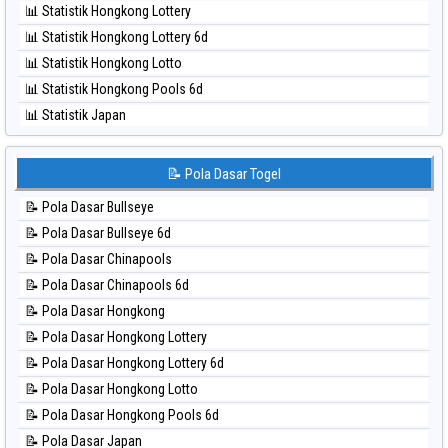
📊 Statistik Hongkong Lottery
⚽ Bola Hitam Singapore
📊 Statistik Hongkong Lottery 6d
⚽ Bola Hitam Sydney
📊 Statistik Hongkong Lotto
⚽ Bola Hitam Sydney Lottery
📊 Statistik Hongkong Pools 6d
⚽ Bola Hitam Sydney Lottery 6d
📊 Statistik Japan
⚽ Bola Hitam Sydney Lotto
📊 Statistik Japan 6d
⚽ Bola Hitam Sydney Pools 6d
📊 Statistik Korea
📝 Pola Dasar Togel
⚽ Bola Hitam Taipei
📊 Statistik Kuda Lari
⚽ Bola Hitam Taiwan
📝 Pola Dasar Bullseye
📊 Statistik Magnum Cambodia
📝 Pola Dasar Bullseye 6d
📊 Statistik Nagoya
📝 Pola Dasar Chinapools
📊 Statistik New York Midday
📝 Pola Dasar Chinapools 6d
📊 Statistik North Carolina Day
📝 Pola Dasar Hongkong
📊 Statistik Pcso
📝 Pola Dasar Hongkong Lottery
📊 Statistik Pennsylvania Day
📝 Pola Dasar Hongkong Lottery 6d
📊 Statistik Sao Paulo
📝 Pola Dasar Hongkong Lotto
📊 Statistik Singapore
📝 Pola Dasar Hongkong Pools 6d
📊 Statistik Sydney
📝 Pola Dasar Japan