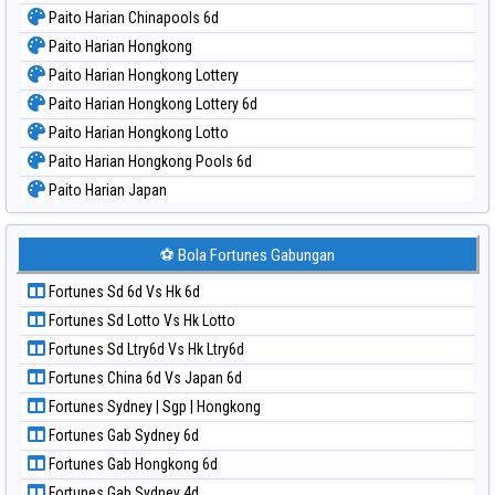
Paito Harian Chinapools 6d
Paito Harian Hongkong
Paito Harian Hongkong Lottery
Paito Harian Hongkong Lottery 6d
Paito Harian Hongkong Lotto
Paito Harian Hongkong Pools 6d
Paito Harian Japan
Paito Harian Japan 6d
Paito Harian Korea
⚽ Bola Fortunes Gabungan
Paito Harian Kuda Lari
Fortunes Sd 6d Vs Hk 6d
Paito Harian Magnum Cambodia
Fortunes Sd Lotto Vs Hk Lotto
Paito Harian Nagoya
Fortunes Sd Ltry6d Vs Hk Ltry6d
Paito Harian New York Midday
Fortunes China 6d Vs Japan 6d
Paito Harian North Carolina Day
Fortunes Sydney | Sgp | Hongkong
Paito Harian Pcso
Fortunes Gab Sydney 6d
Paito Harian Pennsylvania Day
Fortunes Gab Hongkong 6d
Paito Harian Sao Paulo
Fortunes Gab Sydney 4d