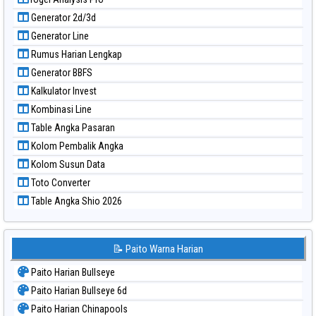
Paito Warna Pennsylvania Day
Generator 2d/3d
Paito Warna Sao Paulo
Generator Line
Paito Warna Singapore
Rumus Harian Lengkap
Paito Warna Sydney
Generator BBFS
Paito Warna Sydney Lottery
Kalkulator Invest
Paito Warna Sydney Lottery 6d
Kombinasi Line
Paito Warna Sydney Lotto
Table Angka Pasaran
Paito Warna Sydney Pools 6d
Kolom Pembalik Angka
Paito Warna Taipei
Kolom Susun Data
Paito Warna Taiwan
Toto Converter
Table Angka Shio 2026
📝 Paito Warna Harian
Paito Harian Bullseye
Paito Harian Bullseye 6d
Paito Harian Chinapools