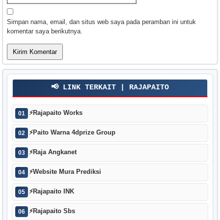
Simpan nama, email, dan situs web saya pada peramban ini untuk
komentar saya berikutnya.
📢 LINK TERKAIT | RAJAPAITO
⚡
Rajapaito Works
01
⚡
Paito Warna 4dprize Group
02
⚡
Raja Angkanet
03
⚡
Website Mura Prediksi
04
⚡
Rajapaito INK
05
⚡
Rajapaito Sbs
06