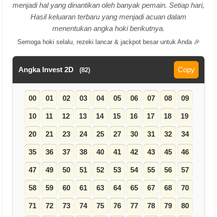
menjadi hal yang dinantikan oleh banyak pemain. Setiap hari,
Hasil keluaran terbaru yang menjadi acuan dalam
menentukan angka hoki berikutnya.
Semoga hoki selalu, rezeki lancar & jackpot besar untuk Anda 🎉
Angka Invest 2D
Copy
(82)
00
01
02
03
04
05
06
07
08
09
10
11
12
13
14
15
16
17
18
19
20
21
23
24
25
27
30
31
32
34
35
36
37
38
40
41
42
43
45
46
47
49
50
51
52
53
54
55
56
57
58
59
60
61
63
64
65
67
68
70
71
72
73
74
75
76
77
78
79
80