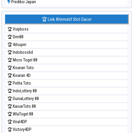
Prediksi Japan
Prediksi Japan 6d
Prediksi Korea
🏆 Link Alternatif Slot Gacor
Prediksi Kuda Lari
🏆 Vvipboss
Prediksi Magnum Cambodia
🏆 Dim88
Prediksi Nagoya
🏆 4dsuper
Prediksi North Carolina Day
🏆 Indoboss6d
Prediksi Pcso
🏆 Micro Togel 88
Prediksi Sao Paulo
🏆 Kisaran Toto
Prediksi Singapore
🏆 Kisaran 4D
Prediksi Sydney
🏆 Pelita Toto
Prediksi Sydney Lottery
🏆 IndoLottery 88
Prediksi Sydney Lottery 6d
🏆 DuniaLottery 88
Prediksi Sydney Lotto
🏆 KaisarToto 88
Prediksi Sydney Pools 6d
🏆 WlaTogel 88
Prediksi Taipei
🏆 Viral4DP
Prediksi Taiwan
🏆 Victory4DP