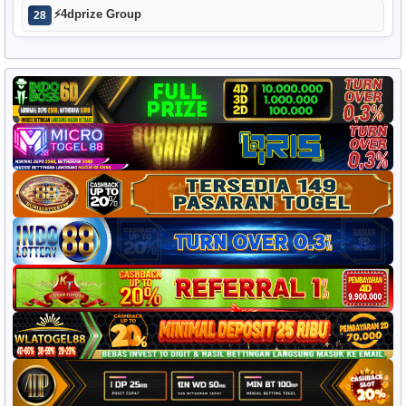
⚡
4dprize Group
28