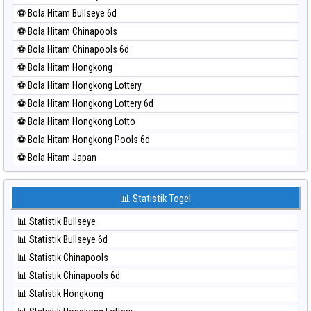
⚽ Bola Merah Magnum Cambodia
⚽ Bola Hitam Bullseye 6d
⚽ Bola Merah Nagoya
⚽ Bola Hitam Chinapools
⚽ Bola Merah North Carolina Day
⚽ Bola Hitam Chinapools 6d
⚽ Bola Merah Pcso
⚽ Bola Hitam Hongkong
⚽ Bola Merah Sao Paulo
⚽ Bola Hitam Hongkong Lottery
⚽ Bola Merah Singapore
⚽ Bola Hitam Hongkong Lottery 6d
⚽ Bola Merah Sydney
⚽ Bola Hitam Hongkong Lotto
⚽ Bola Merah Sydney Lottery
⚽ Bola Hitam Hongkong Pools 6d
⚽ Bola Merah Sydney Lottery 6d
⚽ Bola Hitam Japan
⚽ Bola Merah Sydney Lotto
⚽ Bola Hitam Japan 6d
⚽ Bola Merah Sydney Pools 6d
⚽ Bola Hitam Korea
📊 Statistik Togel
⚽ Bola Merah Taipei
⚽ Bola Hitam Kuda Lari
⚽ Bola Merah Taiwan
📊 Statistik Bullseye
⚽ Bola Hitam Magnum Cambodia
📊 Statistik Bullseye 6d
⚽ Bola Hitam Nagoya
📊 Statistik Chinapools
⚽ Bola Hitam North Carolina Day
📊 Statistik Chinapools 6d
⚽ Bola Hitam Pcso
📊 Statistik Hongkong
⚽ Bola Hitam Sao Paulo