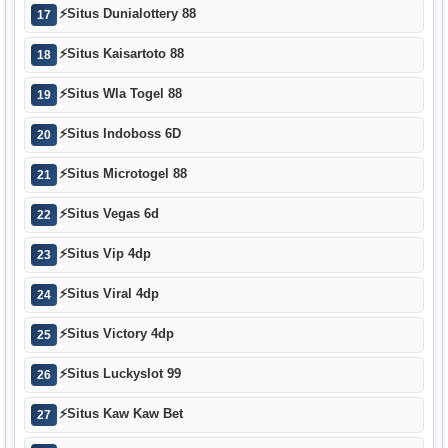
⚡
Situs Dunialottery 88
17
⚡
Situs Kaisartoto 88
18
⚡
Situs Wla Togel 88
19
⚡
Situs Indoboss 6D
20
⚡
Situs Microtogel 88
21
⚡
Situs Vegas 6d
22
⚡
Situs Vip 4dp
23
⚡
Situs Viral 4dp
24
⚡
Situs Victory 4dp
25
⚡
Situs Luckyslot 99
26
⚡
Situs Kaw Kaw Bet
27