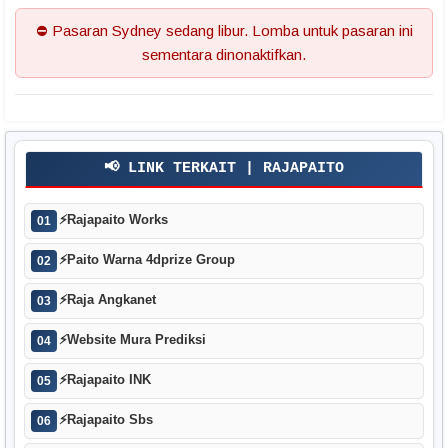
⛔ Pasaran Sydney sedang libur. Lomba untuk pasaran ini
sementara dinonaktifkan.
📢 LINK TERKAIT | RAJAPAITO
⚡
Rajapaito Works
01
⚡
Paito Warna 4dprize Group
02
⚡
Raja Angkanet
03
⚡
Website Mura Prediksi
04
⚡
Rajapaito INK
05
⚡
Rajapaito Sbs
06