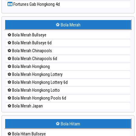
Paito Harian Singapore
Fortunes Gab Hongkong 4d
Paito Harian Sydney
Paito Harian Sydney Lottery
Paito Harian Sydney Lottery 6d
⚽ Bola Merah
Paito Harian Sydney Lotto
⚽ Bola Merah Bullseye
Paito Harian Sydney Pools 6d
⚽ Bola Merah Bullseye 6d
Paito Harian Taipei
⚽ Bola Merah Chinapools
Paito Harian Taiwan
⚽ Bola Merah Chinapools 6d
⚽ Bola Merah Hongkong
⚽ Bola Merah Hongkong Lottery
⚽ Bola Merah Hongkong Lottery 6d
⚽ Bola Merah Hongkong Lotto
⚽ Bola Merah Hongkong Pools 6d
⚽ Bola Merah Japan
⚽ Bola Merah Japan 6d
⚽ Bola Merah Korea
⚽ Bola Hitam
⚽ Bola Merah Kuda Lari
⚽ Bola Hitam Bullseye