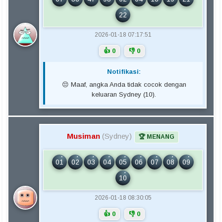
22
2026-01-18 07:17:51
👍 0
👎 0
Notifikasi:
😔 Maaf, angka Anda tidak cocok dengan
keluaran Sydney (10).
Musiman
(Sydney)
🏆 MENANG
01
02
03
04
05
06
07
08
09
10
2026-01-18 08:30:05
👍 0
👎 0