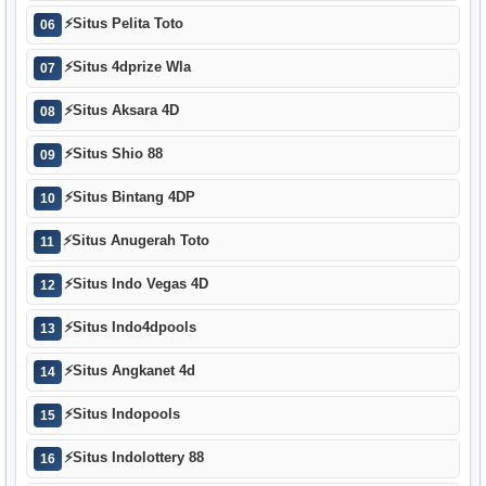
⚡
Situs Pelita Toto
06
⚡
Situs 4dprize Wla
07
⚡
Situs Aksara 4D
08
⚡
Situs Shio 88
09
⚡
Situs Bintang 4DP
10
⚡
Situs Anugerah Toto
11
⚡
Situs Indo Vegas 4D
12
⚡
Situs Indo4dpools
13
⚡
Situs Angkanet 4d
14
⚡
Situs Indopools
15
⚡
Situs Indolottery 88
16