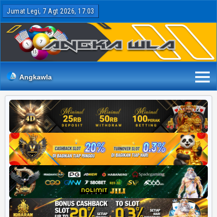
Jumat Legi, 7 Agt 2026, 17:03
Angkawla