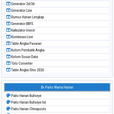
Paito Warna Pennsylvania Day
Generator 2d/3d
Paito Warna Sao Paulo
Generator Line
Paito Warna Singapore
Rumus Harian Lengkap
Paito Warna Sydney
Generator BBFS
Paito Warna Sydney Lottery
Kalkulator Invest
Paito Warna Sydney Lottery 6d
Kombinasi Line
Paito Warna Sydney Lotto
Table Angka Pasaran
Paito Warna Sydney Pools 6d
Kolom Pembalik Angka
Paito Warna Taipei
Kolom Susun Data
Paito Warna Taiwan
Toto Converter
Table Angka Shio 2026
📝 Paito Warna Harian
Paito Harian Bullseye
Paito Harian Bullseye 6d
Paito Harian Chinapools