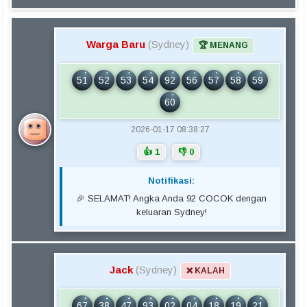
Warga Baru
(Sydney)
🏆 MENANG
51
52
53
54
92
56
57
58
59
60
2026-01-17 08:38:27
👍 1
👎 0
Notifikasi:
🎉 SELAMAT! Angka Anda 92 COCOK dengan
keluaran Sydney!
Jack
(Sydney)
❌ KALAH
67
38
47
93
02
04
18
19
21