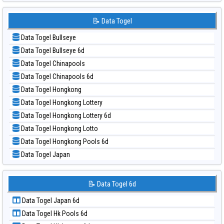
📝 Pola Dasar Japan 6d
📊 Statistik Sydney Lottery 6d
📝 Pola Dasar Korea
📝 Data Togel
📊 Statistik Sydney Lotto
📝 Pola Dasar Kuda Lari
📊 Statistik Sydney Pools 6d
Data Togel Bullseye
📝 Pola Dasar Magnum Cambodia
📊 Statistik Taipei
Data Togel Bullseye 6d
📝 Pola Dasar Nagoya
📊 Statistik Taiwan
Data Togel Chinapools
📝 Pola Dasar North Carolina Day
Data Togel Chinapools 6d
📝 Pola Dasar Pcso
Data Togel Hongkong
📝 Pola Dasar Sao Paulo
Data Togel Hongkong Lottery
📝 Pola Dasar Singapore
Data Togel Hongkong Lottery 6d
📝 Pola Dasar Sydney
Data Togel Hongkong Lotto
📝 Pola Dasar Sydney Lottery
Data Togel Hongkong Pools 6d
📝 Pola Dasar Sydney Lottery 6d
Data Togel Japan
📝 Pola Dasar Sydney Lotto
Data Togel Japan 6d
📝 Pola Dasar Sydney Pools 6d
Data Togel Korea
📝 Data Togel 6d
📝 Pola Dasar Taipei
Data Togel Kuda Lari
📝 Pola Dasar Taiwan
Data Togel Japan 6d
Data Togel Magnum Cambodia
Data Togel Hk Pools 6d
Data Togel Nagoya