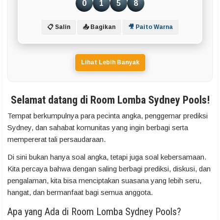
0
1
5
8
📋 Salin
📤 Bagikan
🎥 Paito Warna
Lihat Lebih Banyak
Selamat datang di Room Lomba Sydney Pools!
Tempat berkumpulnya para pecinta angka, penggemar prediksi
Sydney, dan sahabat komunitas yang ingin berbagi serta
mempererat tali persaudaraan.
Di sini bukan hanya soal angka, tetapi juga soal kebersamaan.
Kita percaya bahwa dengan saling berbagi prediksi, diskusi, dan
pengalaman, kita bisa menciptakan suasana yang lebih seru,
hangat, dan bermanfaat bagi semua anggota.
Apa yang Ada di Room Lomba Sydney Pools?