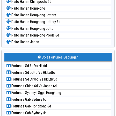
Paito Harian Chinapools 6d
Paito Harian Hongkong
Paito Harian Hongkong Lottery
Paito Harian Hongkong Lottery 6d
Paito Harian Hongkong Lotto
Paito Harian Hongkong Pools 6d
Paito Harian Japan
Paito Harian Japan 6d
Paito Harian Korea
⚽ Bola Fortunes Gabungan
Paito Harian Kuda Lari
Fortunes Sd 6d Vs Hk 6d
Paito Harian Magnum Cambodia
Fortunes Sd Lotto Vs Hk Lotto
Paito Harian Nagoya
Fortunes Sd Ltry6d Vs Hk Ltry6d
Paito Harian New York Midday
Fortunes China 6d Vs Japan 6d
Paito Harian North Carolina Day
Fortunes Sydney | Sgp | Hongkong
Paito Harian Pcso
Fortunes Gab Sydney 6d
Paito Harian Pennsylvania Day
Fortunes Gab Hongkong 6d
Paito Harian Sao Paulo
Fortunes Gab Sydney 4d