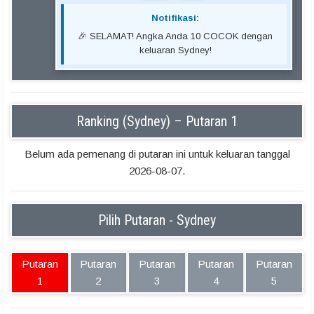
Notifikasi:
🎉 SELAMAT! Angka Anda 10 COCOK dengan
keluaran Sydney!
Ranking (Sydney) – Putaran 1
Belum ada pemenang di putaran ini untuk keluaran tanggal
2026-08-07.
Pilih Putaran - Sydney
Putaran
Putaran
Putaran
Putaran
Putaran
1
2
3
4
5