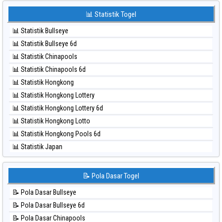
⚽ Bola Merah Sydney Pools 6d
⚽ Bola Hitam Korea
📊 Statistik Togel
⚽ Bola Merah Taipei
⚽ Bola Hitam Kuda Lari
⚽ Bola Merah Taiwan
📊 Statistik Bullseye
⚽ Bola Hitam Magnum Cambodia
📊 Statistik Bullseye 6d
⚽ Bola Hitam Nagoya
📊 Statistik Chinapools
⚽ Bola Hitam North Carolina Day
📊 Statistik Chinapools 6d
⚽ Bola Hitam Pcso
📊 Statistik Hongkong
⚽ Bola Hitam Sao Paulo
📊 Statistik Hongkong Lottery
⚽ Bola Hitam Singapore
📊 Statistik Hongkong Lottery 6d
⚽ Bola Hitam Sydney
📊 Statistik Hongkong Lotto
⚽ Bola Hitam Sydney Lottery
📊 Statistik Hongkong Pools 6d
⚽ Bola Hitam Sydney Lottery 6d
📊 Statistik Japan
⚽ Bola Hitam Sydney Lotto
📊 Statistik Japan 6d
⚽ Bola Hitam Sydney Pools 6d
📊 Statistik Korea
📝 Pola Dasar Togel
⚽ Bola Hitam Taipei
📊 Statistik Kuda Lari
⚽ Bola Hitam Taiwan
📝 Pola Dasar Bullseye
📊 Statistik Magnum Cambodia
📝 Pola Dasar Bullseye 6d
📊 Statistik Nagoya
📝 Pola Dasar Chinapools