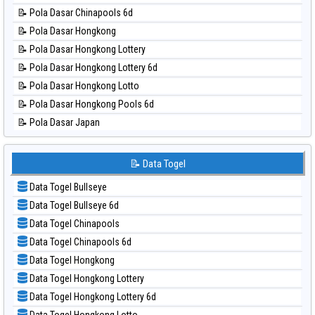
📊 Statistik New York Midday
📝 Pola Dasar Chinapools 6d
📊 Statistik North Carolina Day
📝 Pola Dasar Hongkong
📊 Statistik Pcso
📝 Pola Dasar Hongkong Lottery
📊 Statistik Pennsylvania Day
📝 Pola Dasar Hongkong Lottery 6d
📊 Statistik Sao Paulo
📝 Pola Dasar Hongkong Lotto
📊 Statistik Singapore
📝 Pola Dasar Hongkong Pools 6d
📊 Statistik Sydney
📝 Pola Dasar Japan
📊 Statistik Sydney Lottery
📝 Pola Dasar Japan 6d
📊 Statistik Sydney Lottery 6d
📝 Pola Dasar Korea
📝 Data Togel
📊 Statistik Sydney Lotto
📝 Pola Dasar Kuda Lari
📊 Statistik Sydney Pools 6d
Data Togel Bullseye
📝 Pola Dasar Magnum Cambodia
📊 Statistik Taipei
Data Togel Bullseye 6d
📝 Pola Dasar Nagoya
📊 Statistik Taiwan
Data Togel Chinapools
📝 Pola Dasar North Carolina Day
Data Togel Chinapools 6d
📝 Pola Dasar Pcso
Data Togel Hongkong
📝 Pola Dasar Sao Paulo
Data Togel Hongkong Lottery
📝 Pola Dasar Singapore
Data Togel Hongkong Lottery 6d
📝 Pola Dasar Sydney
Data Togel Hongkong Lotto