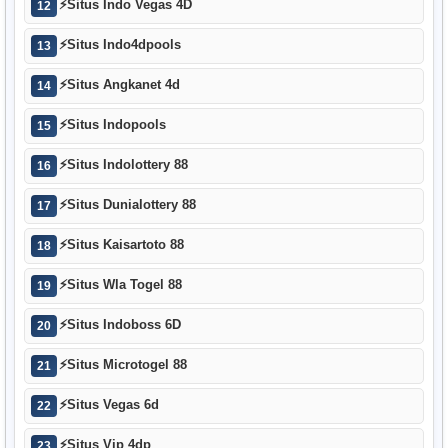
⚡
Situs Indo Vegas 4D
12
⚡
Situs Indo4dpools
13
⚡
Situs Angkanet 4d
14
⚡
Situs Indopools
15
⚡
Situs Indolottery 88
16
⚡
Situs Dunialottery 88
17
⚡
Situs Kaisartoto 88
18
⚡
Situs Wla Togel 88
19
⚡
Situs Indoboss 6D
20
⚡
Situs Microtogel 88
21
⚡
Situs Vegas 6d
22
⚡
Situs Vip 4dp
23