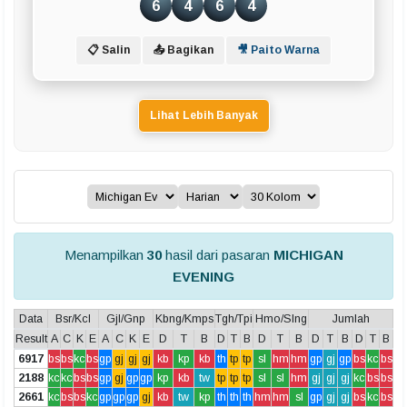
6
4
6
4
📋 Salin
📤 Bagikan
🎥 Paito Warna
Lihat Lebih Banyak
Menampilkan
30
hasil dari pasaran
MICHIGAN
EVENING
Data
Bsr/Kcl
Gjl/Gnp
Kbng/Kmps
Tgh/Tpi
Hmo/Slng
Jumlah
Result
A
C
K
E
A
C
K
E
D
T
B
D
T
B
D
T
B
D
T
B
D
T
B
6917
bs
bs
kc
bs
gp
gj
gj
gj
kb
kp
kb
th
tp
tp
sl
hm
hm
gp
gj
gp
bs
kc
bs
2188
kc
kc
bs
bs
gp
gj
gp
gp
kp
kb
tw
tp
tp
tp
sl
sl
hm
gj
gj
gj
kc
bs
bs
2661
kc
bs
bs
kc
gp
gp
gp
gj
kb
tw
kp
th
th
th
hm
hm
sl
gp
gj
gj
bs
kc
bs