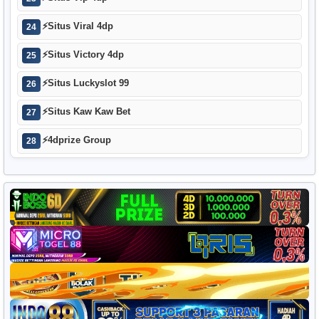
⚡
Situs Viral 4dp
24
⚡
Situs Victory 4dp
25
⚡
Situs Luckyslot 99
26
⚡
Situs Kaw Kaw Bet
27
⚡
4dprize Group
28