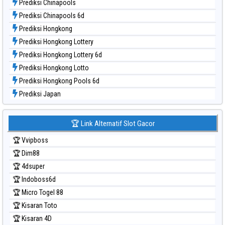
Prediksi Chinapools
Data Togel Taiwan
Prediksi Chinapools 6d
Prediksi Hongkong
Prediksi Hongkong Lottery
Prediksi Hongkong Lottery 6d
Prediksi Hongkong Lotto
Prediksi Hongkong Pools 6d
Prediksi Japan
Prediksi Japan 6d
Prediksi Korea
🏆 Link Alternatif Slot Gacor
Prediksi Kuda Lari
🏆 Vvipboss
Prediksi Magnum Cambodia
🏆 Dim88
Prediksi Nagoya
🏆 4dsuper
Prediksi North Carolina Day
🏆 Indoboss6d
Prediksi Pcso
🏆 Micro Togel 88
Prediksi Sao Paulo
🏆 Kisaran Toto
Prediksi Singapore
🏆 Kisaran 4D
Prediksi Sydney