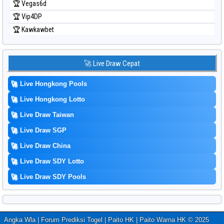
🏆 Vegas6d
🏆 Vip4DP
🏆 Kawkawbet
🚀 Live Draw Cepat
🚀
Live Hongkong Pools
🚀
Live Hongkong Lotto
🚀
Live Draw Taiwan
🚀
Live Draw SGP
🚀
Live Draw China
🚀
Live Draw SDY Lotto
🚀
Live Draw SDY Pools
Angka Wla | Forum Prediksi Togel | Paito HK | Paito Warna HK © 2025