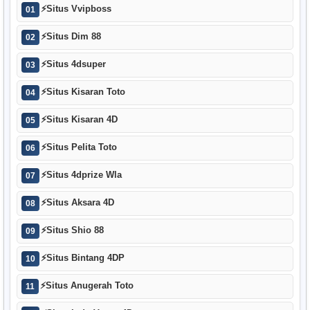
⚡
Situs Vvipboss
01
⚡
Situs Dim 88
02
⚡
Situs 4dsuper
03
⚡
Situs Kisaran Toto
04
⚡
Situs Kisaran 4D
05
⚡
Situs Pelita Toto
06
⚡
Situs 4dprize Wla
07
⚡
Situs Aksara 4D
08
⚡
Situs Shio 88
09
⚡
Situs Bintang 4DP
10
⚡
Situs Anugerah Toto
11