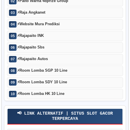
⚡
Paito Warna 4dprize Group
02
⚡
Raja Angkanet
03
⚡
Website Mura Prediksi
04
⚡
Rajapaito INK
05
⚡
Rajapaito Sbs
06
⚡
Rajapaito Autos
07
⚡
Room Lomba SGP 10 Line
08
⚡
Room Lomba SDY 10 Line
09
⚡
Room Lomba HK 10 Line
10
📢 LINK ALTERNATIF | SITUS SLOT GACOR
TERPERCAYA