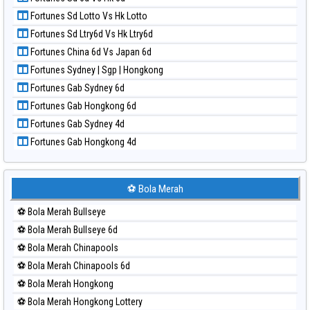
Paito Harian Magnum Cambodia
Fortunes Sd Lotto Vs Hk Lotto
Paito Harian Nagoya
Fortunes Sd Ltry6d Vs Hk Ltry6d
Paito Harian New York Midday
Fortunes China 6d Vs Japan 6d
Paito Harian North Carolina Day
Fortunes Sydney | Sgp | Hongkong
Paito Harian Pcso
Fortunes Gab Sydney 6d
Paito Harian Pennsylvania Day
Fortunes Gab Hongkong 6d
Paito Harian Sao Paulo
Fortunes Gab Sydney 4d
Paito Harian Singapore
Fortunes Gab Hongkong 4d
Paito Harian Sydney
Paito Harian Sydney Lottery
Paito Harian Sydney Lottery 6d
⚽ Bola Merah
Paito Harian Sydney Lotto
⚽ Bola Merah Bullseye
Paito Harian Sydney Pools 6d
⚽ Bola Merah Bullseye 6d
Paito Harian Taipei
⚽ Bola Merah Chinapools
Paito Harian Taiwan
⚽ Bola Merah Chinapools 6d
⚽ Bola Merah Hongkong
⚽ Bola Merah Hongkong Lottery