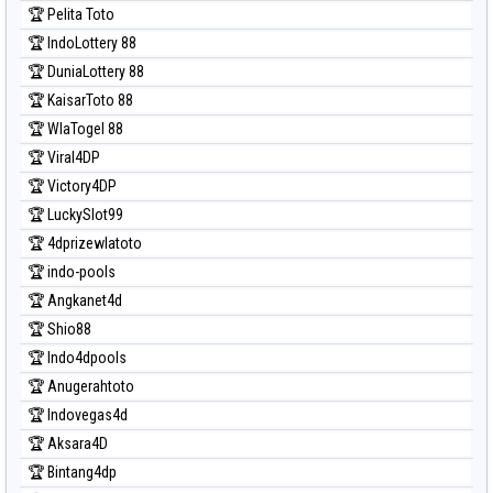
🏆 Pelita Toto
Prediksi Sydney Lottery
🏆 IndoLottery 88
Prediksi Sydney Lottery 6d
🏆 DuniaLottery 88
Prediksi Sydney Lotto
🏆 KaisarToto 88
Prediksi Sydney Pools 6d
🏆 WlaTogel 88
Prediksi Taipei
🏆 Viral4DP
Prediksi Taiwan
🏆 Victory4DP
🏆 LuckySlot99
🏆 4dprizewlatoto
🏆 indo-pools
🏆 Angkanet4d
🏆 Shio88
🏆 Indo4dpools
🏆 Anugerahtoto
🏆 Indovegas4d
🏆 Aksara4D
🏆 Bintang4dp