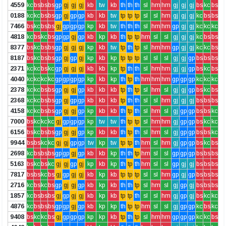
4559
kc
bs
bs
bs
gp
gj
gj
gj
kb
tw
kb
th
th
th
sl
hm
hm
gj
gj
gj
bs
kc
bs
0188
kc
kc
bs
bs
gp
gj
gp
gp
kb
kb
tw
tp
tp
tp
sl
sl
hm
gj
gj
gj
kc
bs
bs
7466
bs
kc
bs
bs
gj
gp
gp
gp
kp
kb
tw
th
th
th
sl
hm
hm
gp
gj
gj
kc
kc
kc
4818
kc
bs
kc
bs
gp
gp
gj
gp
kb
kp
kb
th
tp
tp
hm
sl
sl
gj
gj
gj
kc
bs
bs
8377
bs
kc
bs
bs
gp
gj
gj
gj
kp
kb
tw
tp
th
tp
sl
hm
hm
gp
gj
gj
kc
kc
bs
8187
bs
kc
bs
bs
gp
gj
gp
gj
kp
kb
kp
tp
tp
tp
sl
sl
sl
gj
gj
gp
bs
bs
bs
2371
kc
kc
bs
kc
gp
gj
gj
gj
kb
kb
kp
tp
th
th
sl
hm
hm
gj
gj
gp
bs
kc
bs
4040
kc
kc
kc
kc
gp
gp
gp
gp
kp
kb
kp
th
tp
th
hm
hm
hm
gp
gp
gp
kc
kc
kc
2378
kc
kc
bs
bs
gp
gj
gj
gp
kb
kb
kb
tp
th
tp
sl
hm
sl
gj
gj
gp
bs
kc
bs
2368
kc
kc
bs
bs
gp
gj
gp
gp
kb
kb
kb
tp
th
th
sl
sl
hm
gj
gj
gj
bs
bs
bs
4158
kc
kc
bs
bs
gp
gj
gj
gp
kp
kb
kb
th
tp
th
sl
hm
sl
gj
gp
gp
bs
bs
kc
7000
bs
kc
kc
kc
gj
gp
gp
gp
kp
tw
tw
th
tp
tp
sl
hm
hm
gj
gp
gp
bs
kc
kc
6156
bs
kc
bs
bs
gp
gj
gj
gp
kp
kb
kb
th
tp
th
sl
hm
sl
gj
gp
gp
bs
bs
kc
9944
bs
bs
kc
kc
gj
gj
gp
gp
tw
kp
tw
tp
tp
th
hm
sl
hm
gj
gp
gp
bs
kc
bs
2698
kc
bs
bs
bs
gp
gp
gj
gp
kb
kb
kp
th
th
tp
hm
sl
sl
gp
gp
gp
bs
bs
bs
5163
bs
kc
bs
kc
gj
gj
gp
gj
kp
kb
kp
th
tp
th
hm
sl
sl
gp
gj
gj
bs
bs
bs
7817
bs
bs
kc
bs
gj
gp
gj
gj
kb
kp
kb
tp
tp
tp
sl
sl
hm
gp
gj
gp
bs
bs
bs
2716
kc
bs
kc
bs
gp
gj
gj
gp
kb
kp
kb
th
th
tp
sl
hm
sl
gj
gp
gj
bs
bs
bs
1857
kc
bs
bs
bs
gj
gp
gj
gj
kb
kp
kb
tp
tp
th
sl
sl
hm
gj
gp
gj
bs
kc
kc
4876
kc
bs
bs
bs
gp
gp
gj
gp
kb
kp
kp
th
tp
tp
hm
sl
sl
gj
gp
gp
kc
bs
kc
9408
bs
kc
kc
bs
gj
gp
gp
gp
kp
kp
kb
tp
th
tp
sl
hm
hm
gp
gp
gp
kc
kc
bs