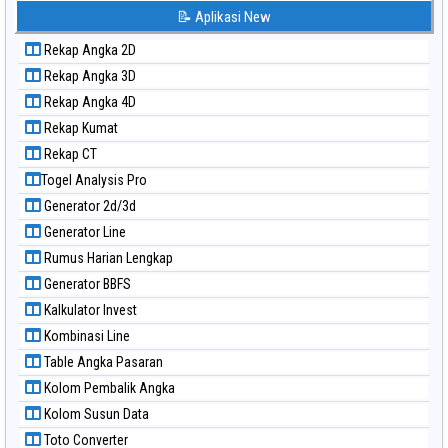
Paito Warna Korea
📝 Aplikasi New
Paito Warna Kuda Lari
Rekap Angka 2D
Paito Warna Magnum Cambodia
Rekap Angka 3D
Paito Warna Nagoya
Rekap Angka 4D
Paito Warna New York Midday
Rekap Kumat
Paito Warna North Carolina Day
Rekap CT
Paito Warna Pcso
Togel Analysis Pro
Paito Warna Pennsylvania Day
Generator 2d/3d
Paito Warna Sao Paulo
Generator Line
Paito Warna Singapore
Rumus Harian Lengkap
Paito Warna Sydney
Generator BBFS
Paito Warna Sydney Lottery
Kalkulator Invest
Paito Warna Sydney Lottery 6d
Kombinasi Line
Paito Warna Sydney Lotto
Table Angka Pasaran
Paito Warna Sydney Pools 6d
Kolom Pembalik Angka
Paito Warna Taipei
Kolom Susun Data
Paito Warna Taiwan
Toto Converter