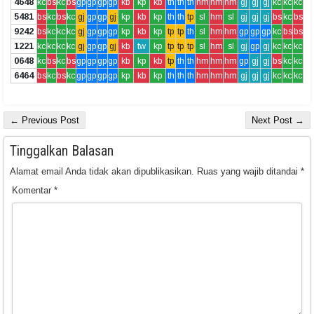
4648
kc
bs
kc
bs
gp
gp
gp
gp
kb
kp
kb
th
th
th
hm
hm
hm
gj
gj
gj
kc
kc
kc
5481
bs
kc
bs
kc
gj
gp
gp
gj
kp
kb
kp
th
th
tp
sl
hm
sl
gj
gj
gj
bs
kc
bs
9242
bs
kc
kc
kc
gj
gp
gp
gp
kp
kb
kp
tp
tp
th
sl
hm
hm
gp
gp
gp
kc
bs
bs
1221
kc
kc
kc
kc
gj
gp
gp
gj
kb
tw
kp
tp
tp
tp
sl
hm
sl
gj
gp
gj
kc
kc
kc
0648
kc
bs
kc
bs
gp
gp
gp
gp
kb
kp
kb
tp
th
th
hm
hm
hm
gp
gj
gj
bs
kc
kc
6464
bs
kc
bs
kc
gp
gp
gp
gp
kp
kb
kp
th
th
th
hm
hm
hm
gj
gj
gj
kc
kc
kc
← Previous Post
Next Post →
Tinggalkan Balasan
Alamat email Anda tidak akan dipublikasikan.
Ruas yang wajib ditandai
*
Komentar
*