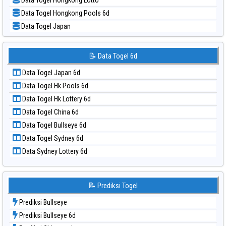
📝 Pola Dasar Sydney Lottery
Data Togel Hongkong Pools 6d
📝 Pola Dasar Sydney Lottery 6d
Data Togel Japan
📝 Pola Dasar Sydney Lotto
Data Togel Japan 6d
📝 Pola Dasar Sydney Pools 6d
Data Togel Korea
📝 Data Togel 6d
📝 Pola Dasar Taipei
Data Togel Kuda Lari
📝 Pola Dasar Taiwan
Data Togel Japan 6d
Data Togel Magnum Cambodia
Data Togel Hk Pools 6d
Data Togel Nagoya
Data Togel Hk Lottery 6d
Data Togel North Carolina Day
Data Togel China 6d
Data Togel Pcso
Data Togel Bullseye 6d
Data Togel Sao Paulo
Data Togel Sydney 6d
Data Togel Singapore
Data Sydney Lottery 6d
Data Togel Sydney
Data Togel Sydney Lottery
Data Togel Sydney Lottery 6d
📝 Prediksi Togel
Data Togel Sydney Lotto
Prediksi Bullseye
Data Togel Sydney Pools 6d
Prediksi Bullseye 6d
Data Togel Taipei