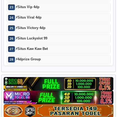
⚡
Situs Vip 4dp
23
⚡
Situs Viral 4dp
24
⚡
Situs Victory 4dp
25
⚡
Situs Luckyslot 99
26
⚡
Situs Kaw Kaw Bet
27
⚡
4dprize Group
28