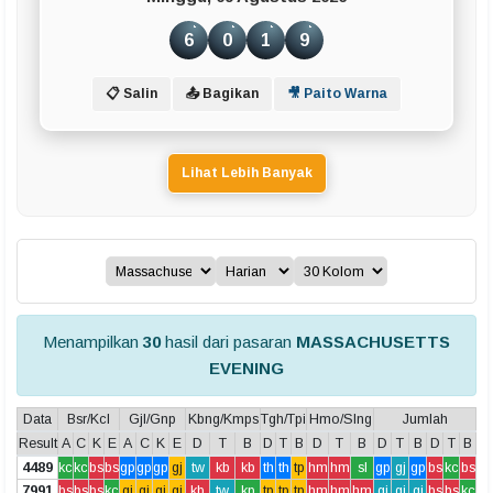
6
0
1
9
📋 Salin
📤 Bagikan
🎥 Paito Warna
Lihat Lebih Banyak
Menampilkan
30
hasil dari pasaran
MASSACHUSETTS
EVENING
Data
Bsr/Kcl
Gjl/Gnp
Kbng/Kmps
Tgh/Tpi
Hmo/Slng
Jumlah
Result
A
C
K
E
A
C
K
E
D
T
B
D
T
B
D
T
B
D
T
B
D
T
B
4489
kc
kc
bs
bs
gp
gp
gp
gj
tw
kb
kb
th
th
tp
hm
hm
sl
gp
gj
gp
bs
kc
bs
7991
bs
bs
bs
kc
gj
gj
gj
gj
kb
tw
kp
tp
tp
tp
hm
hm
hm
gj
gj
gj
bs
bs
kc