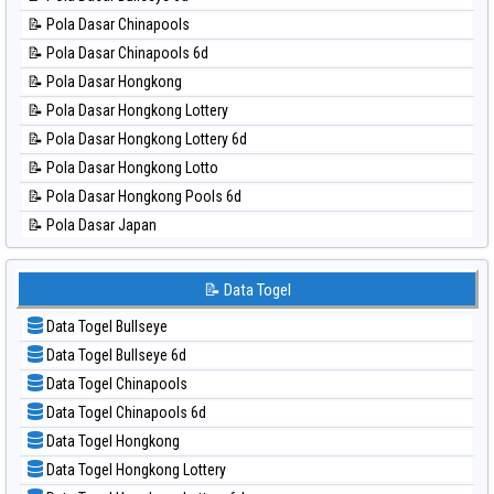
📊 Statistik Nagoya
📝 Pola Dasar Chinapools
📊 Statistik New York Midday
📝 Pola Dasar Chinapools 6d
📊 Statistik North Carolina Day
📝 Pola Dasar Hongkong
📊 Statistik Pcso
📝 Pola Dasar Hongkong Lottery
📊 Statistik Pennsylvania Day
📝 Pola Dasar Hongkong Lottery 6d
📊 Statistik Sao Paulo
📝 Pola Dasar Hongkong Lotto
📊 Statistik Singapore
📝 Pola Dasar Hongkong Pools 6d
📊 Statistik Sydney
📝 Pola Dasar Japan
📊 Statistik Sydney Lottery
📝 Pola Dasar Japan 6d
📊 Statistik Sydney Lottery 6d
📝 Pola Dasar Korea
📝 Data Togel
📊 Statistik Sydney Lotto
📝 Pola Dasar Kuda Lari
📊 Statistik Sydney Pools 6d
Data Togel Bullseye
📝 Pola Dasar Magnum Cambodia
📊 Statistik Taipei
Data Togel Bullseye 6d
📝 Pola Dasar Nagoya
📊 Statistik Taiwan
Data Togel Chinapools
📝 Pola Dasar North Carolina Day
Data Togel Chinapools 6d
📝 Pola Dasar Pcso
Data Togel Hongkong
📝 Pola Dasar Sao Paulo
Data Togel Hongkong Lottery
📝 Pola Dasar Singapore