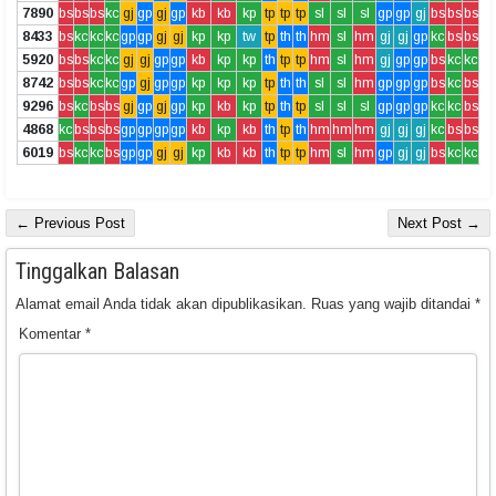
7890
bs
bs
bs
kc
gj
gp
gj
gp
kb
kb
kp
tp
tp
tp
sl
sl
sl
gp
gp
gj
bs
bs
bs
8433
bs
kc
kc
kc
gp
gp
gj
gj
kp
kp
tw
tp
th
th
hm
sl
hm
gj
gj
gp
kc
bs
bs
5920
bs
bs
kc
kc
gj
gj
gp
gp
kb
kp
kp
th
tp
tp
hm
sl
hm
gj
gp
gp
bs
kc
kc
8742
bs
bs
kc
kc
gp
gj
gp
gp
kp
kp
kp
tp
th
th
sl
sl
hm
gp
gp
gp
bs
kc
bs
9296
bs
kc
bs
bs
gj
gp
gj
gp
kp
kb
kp
tp
th
tp
sl
sl
sl
gp
gp
gp
kc
kc
bs
4868
kc
bs
bs
bs
gp
gp
gp
gp
kb
kp
kb
th
tp
th
hm
hm
hm
gj
gj
gj
kc
bs
bs
6019
bs
kc
kc
bs
gp
gp
gj
gj
kp
kb
kb
th
tp
tp
hm
sl
hm
gp
gj
gj
bs
kc
kc
← Previous Post
Next Post →
Tinggalkan Balasan
Alamat email Anda tidak akan dipublikasikan.
Ruas yang wajib ditandai
*
Komentar
*