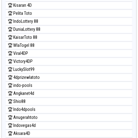
Prediksi Singapore
🏆 Kisaran 4D
Prediksi Sydney
🏆 Pelita Toto
Prediksi Sydney Lottery
🏆 IndoLottery 88
Prediksi Sydney Lottery 6d
🏆 DuniaLottery 88
Prediksi Sydney Lotto
🏆 KaisarToto 88
Prediksi Sydney Pools 6d
🏆 WlaTogel 88
Prediksi Taipei
🏆 Viral4DP
Prediksi Taiwan
🏆 Victory4DP
🏆 LuckySlot99
🏆 4dprizewlatoto
🏆 indo-pools
🏆 Angkanet4d
🏆 Shio88
🏆 Indo4dpools
🏆 Anugerahtoto
🏆 Indovegas4d
🏆 Aksara4D