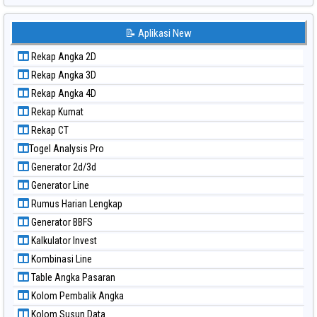
Paito Warna Japan 6d
Paito Warna Korea
📝 Aplikasi New
Paito Warna Kuda Lari
Rekap Angka 2D
Paito Warna Magnum Cambodia
Rekap Angka 3D
Paito Warna Nagoya
Rekap Angka 4D
Paito Warna New York Midday
Rekap Kumat
Paito Warna North Carolina Day
Rekap CT
Paito Warna Pcso
Togel Analysis Pro
Paito Warna Pennsylvania Day
Generator 2d/3d
Paito Warna Sao Paulo
Generator Line
Paito Warna Singapore
Rumus Harian Lengkap
Paito Warna Sydney
Generator BBFS
Paito Warna Sydney Lottery
Kalkulator Invest
Paito Warna Sydney Lottery 6d
Kombinasi Line
Paito Warna Sydney Lotto
Table Angka Pasaran
Paito Warna Sydney Pools 6d
Kolom Pembalik Angka
Paito Warna Taipei
Kolom Susun Data