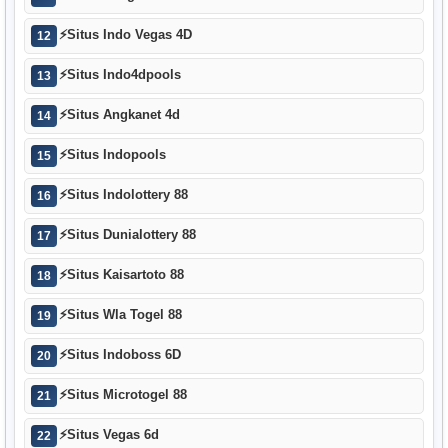
⚡
Situs Indo Vegas 4D
12
⚡
Situs Indo4dpools
13
⚡
Situs Angkanet 4d
14
⚡
Situs Indopools
15
⚡
Situs Indolottery 88
16
⚡
Situs Dunialottery 88
17
⚡
Situs Kaisartoto 88
18
⚡
Situs Wla Togel 88
19
⚡
Situs Indoboss 6D
20
⚡
Situs Microtogel 88
21
⚡
Situs Vegas 6d
22