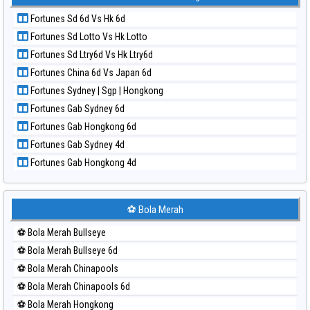
Paito Harian Kuda Lari
Fortunes Sd 6d Vs Hk 6d
Paito Harian Magnum Cambodia
Fortunes Sd Lotto Vs Hk Lotto
Paito Harian Nagoya
Fortunes Sd Ltry6d Vs Hk Ltry6d
Paito Harian New York Midday
Fortunes China 6d Vs Japan 6d
Paito Harian North Carolina Day
Fortunes Sydney | Sgp | Hongkong
Paito Harian Pcso
Fortunes Gab Sydney 6d
Paito Harian Pennsylvania Day
Fortunes Gab Hongkong 6d
Paito Harian Sao Paulo
Fortunes Gab Sydney 4d
Paito Harian Singapore
Fortunes Gab Hongkong 4d
Paito Harian Sydney
Paito Harian Sydney Lottery
Paito Harian Sydney Lottery 6d
⚽ Bola Merah
Paito Harian Sydney Lotto
⚽ Bola Merah Bullseye
Paito Harian Sydney Pools 6d
⚽ Bola Merah Bullseye 6d
Paito Harian Taipei
⚽ Bola Merah Chinapools
Paito Harian Taiwan
⚽ Bola Merah Chinapools 6d
⚽ Bola Merah Hongkong