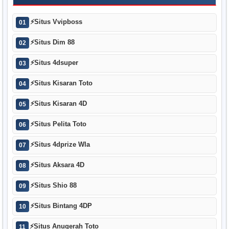
⚡
Situs Vvipboss
01
⚡
Situs Dim 88
02
⚡
Situs 4dsuper
03
⚡
Situs Kisaran Toto
04
⚡
Situs Kisaran 4D
05
⚡
Situs Pelita Toto
06
⚡
Situs 4dprize Wla
07
⚡
Situs Aksara 4D
08
⚡
Situs Shio 88
09
⚡
Situs Bintang 4DP
10
⚡
Situs Anugerah Toto
11