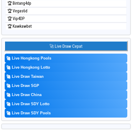
🏆 Bintang4dp
🏆 Vegas6d
🏆 Vip4DP
🏆 Kawkawbet
🚀 Live Draw Cepat
🚀
Live Hongkong Pools
🚀
Live Hongkong Lotto
🚀
Live Draw Taiwan
🚀
Live Draw SGP
🚀
Live Draw China
🚀
Live Draw SDY Lotto
🚀
Live Draw SDY Pools