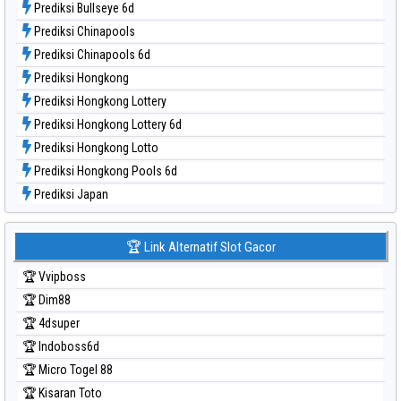
Prediksi Bullseye 6d
Data Togel Taipei
Prediksi Chinapools
Data Togel Taiwan
Prediksi Chinapools 6d
Prediksi Hongkong
Prediksi Hongkong Lottery
Prediksi Hongkong Lottery 6d
Prediksi Hongkong Lotto
Prediksi Hongkong Pools 6d
Prediksi Japan
Prediksi Japan 6d
Prediksi Korea
🏆 Link Alternatif Slot Gacor
Prediksi Kuda Lari
🏆 Vvipboss
Prediksi Magnum Cambodia
🏆 Dim88
Prediksi Nagoya
🏆 4dsuper
Prediksi North Carolina Day
🏆 Indoboss6d
Prediksi Pcso
🏆 Micro Togel 88
Prediksi Sao Paulo
🏆 Kisaran Toto