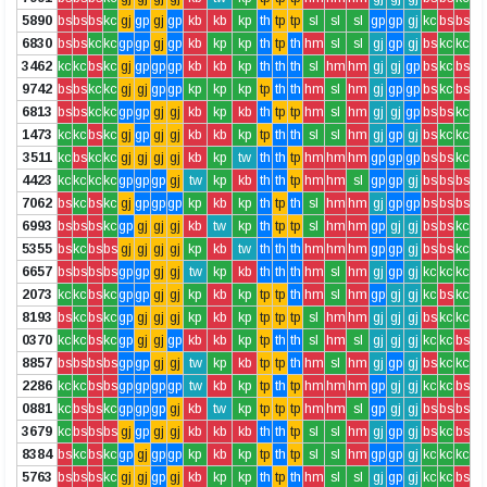
5890
bs
bs
bs
kc
gj
gp
gj
gp
kb
kb
kp
th
tp
tp
sl
sl
sl
gp
gp
gj
kc
bs
bs
6830
bs
bs
kc
kc
gp
gp
gj
gp
kb
kp
kp
th
tp
th
hm
sl
sl
gj
gp
gj
bs
kc
kc
3462
kc
kc
bs
kc
gj
gp
gp
gp
kb
kb
kp
th
th
th
sl
hm
hm
gj
gj
gp
bs
kc
bs
9742
bs
bs
kc
kc
gj
gj
gp
gp
kp
kp
kp
tp
th
th
hm
sl
hm
gj
gp
gp
bs
kc
bs
6813
bs
bs
kc
kc
gp
gp
gj
gj
kb
kp
kb
th
tp
tp
hm
sl
hm
gj
gj
gp
bs
bs
kc
1473
kc
kc
bs
kc
gj
gp
gj
gj
kb
kb
kp
tp
th
th
sl
sl
hm
gj
gp
gj
bs
kc
kc
3511
kc
bs
kc
kc
gj
gj
gj
gj
kb
kp
tw
th
th
tp
hm
hm
hm
gp
gp
gp
bs
bs
kc
4423
kc
kc
kc
kc
gp
gp
gp
gj
tw
kp
kb
th
th
tp
hm
hm
sl
gp
gp
gj
bs
bs
bs
7062
bs
kc
bs
kc
gj
gp
gp
gp
kp
kb
kp
th
tp
th
sl
hm
hm
gj
gp
gp
bs
bs
bs
6993
bs
bs
bs
kc
gp
gj
gj
gj
kb
tw
kp
th
tp
tp
sl
hm
hm
gp
gj
gj
bs
bs
kc
5355
bs
kc
bs
bs
gj
gj
gj
gj
kp
kb
tw
th
th
th
hm
hm
hm
gp
gp
gj
bs
bs
kc
6657
bs
bs
bs
bs
gp
gp
gj
gj
tw
kp
kb
th
th
th
hm
sl
hm
gj
gp
gj
kc
kc
kc
2073
kc
kc
bs
kc
gp
gp
gj
gj
kp
kb
kp
tp
tp
th
hm
sl
hm
gp
gj
gj
kc
bs
kc
8193
bs
kc
bs
kc
gp
gj
gj
gj
kp
kb
kp
tp
tp
tp
sl
hm
hm
gj
gj
gj
bs
kc
kc
0370
kc
kc
bs
kc
gp
gj
gj
gp
kb
kb
kp
tp
th
th
sl
hm
sl
gj
gj
gj
kc
kc
bs
8857
bs
bs
bs
bs
gp
gp
gj
gj
tw
kp
kb
tp
tp
th
hm
sl
hm
gj
gp
gj
bs
kc
kc
2286
kc
kc
bs
bs
gp
gp
gp
gp
tw
kb
kp
tp
th
tp
hm
hm
hm
gp
gj
gj
kc
kc
bs
0881
kc
bs
bs
kc
gp
gp
gp
gj
kb
tw
kp
tp
tp
tp
hm
hm
sl
gp
gj
gj
bs
bs
bs
3679
kc
bs
bs
bs
gj
gp
gj
gj
kb
kb
kb
th
th
tp
sl
sl
hm
gj
gp
gj
bs
kc
bs
8384
bs
kc
bs
kc
gp
gj
gp
gp
kp
kb
kp
tp
th
tp
sl
sl
hm
gp
gp
gj
kc
kc
kc
5763
bs
bs
bs
kc
gj
gj
gp
gj
kb
kp
kp
th
tp
th
hm
sl
sl
gj
gp
gj
kc
kc
bs