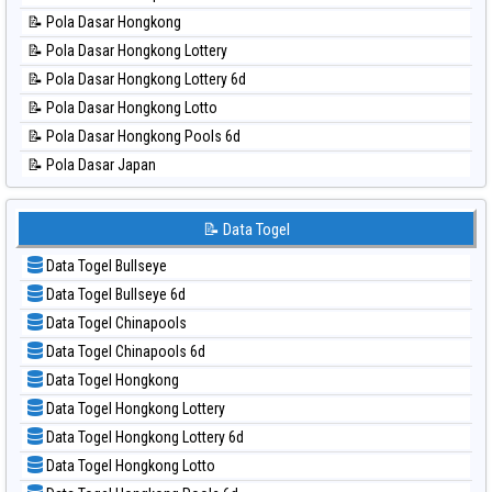
📊 Statistik North Carolina Day
📝 Pola Dasar Hongkong
📊 Statistik Pcso
📝 Pola Dasar Hongkong Lottery
📊 Statistik Pennsylvania Day
📝 Pola Dasar Hongkong Lottery 6d
📊 Statistik Sao Paulo
📝 Pola Dasar Hongkong Lotto
📊 Statistik Singapore
📝 Pola Dasar Hongkong Pools 6d
📊 Statistik Sydney
📝 Pola Dasar Japan
📊 Statistik Sydney Lottery
📝 Pola Dasar Japan 6d
📊 Statistik Sydney Lottery 6d
📝 Pola Dasar Korea
📝 Data Togel
📊 Statistik Sydney Lotto
📝 Pola Dasar Kuda Lari
📊 Statistik Sydney Pools 6d
Data Togel Bullseye
📝 Pola Dasar Magnum Cambodia
📊 Statistik Taipei
Data Togel Bullseye 6d
📝 Pola Dasar Nagoya
📊 Statistik Taiwan
Data Togel Chinapools
📝 Pola Dasar North Carolina Day
Data Togel Chinapools 6d
📝 Pola Dasar Pcso
Data Togel Hongkong
📝 Pola Dasar Sao Paulo
Data Togel Hongkong Lottery
📝 Pola Dasar Singapore
Data Togel Hongkong Lottery 6d
📝 Pola Dasar Sydney
Data Togel Hongkong Lotto
📝 Pola Dasar Sydney Lottery