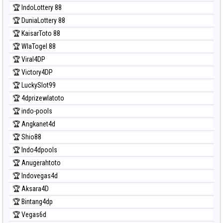
Prediksi Sydney Lottery
🏆 IndoLottery 88
Prediksi Sydney Lottery 6d
🏆 DuniaLottery 88
Prediksi Sydney Lotto
🏆 KaisarToto 88
Prediksi Sydney Pools 6d
🏆 WlaTogel 88
Prediksi Taipei
🏆 Viral4DP
Prediksi Taiwan
🏆 Victory4DP
🏆 LuckySlot99
🏆 4dprizewlatoto
🏆 indo-pools
🏆 Angkanet4d
🏆 Shio88
🏆 Indo4dpools
🏆 Anugerahtoto
🏆 Indovegas4d
🏆 Aksara4D
🏆 Bintang4dp
🏆 Vegas6d