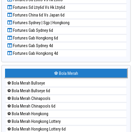
Paito Harian Nagoya
Fortunes Sd Ltry6d Vs Hk Ltry6d
Paito Harian New York Midday
Fortunes China 6d Vs Japan 6d
Paito Harian North Carolina Day
Fortunes Sydney | Sgp | Hongkong
Paito Harian Pcso
Fortunes Gab Sydney 6d
Paito Harian Pennsylvania Day
Fortunes Gab Hongkong 6d
Paito Harian Sao Paulo
Fortunes Gab Sydney 4d
Paito Harian Singapore
Fortunes Gab Hongkong 4d
Paito Harian Sydney
Paito Harian Sydney Lottery
Paito Harian Sydney Lottery 6d
⚽ Bola Merah
Paito Harian Sydney Lotto
⚽ Bola Merah Bullseye
Paito Harian Sydney Pools 6d
⚽ Bola Merah Bullseye 6d
Paito Harian Taipei
⚽ Bola Merah Chinapools
Paito Harian Taiwan
⚽ Bola Merah Chinapools 6d
⚽ Bola Merah Hongkong
⚽ Bola Merah Hongkong Lottery
⚽ Bola Merah Hongkong Lottery 6d