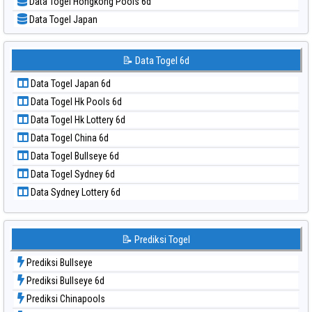
Data Togel Hongkong Pools 6d
📝 Pola Dasar Sydney Lottery 6d
Data Togel Japan
📝 Pola Dasar Sydney Lotto
Data Togel Japan 6d
📝 Pola Dasar Sydney Pools 6d
Data Togel Korea
📝 Data Togel 6d
📝 Pola Dasar Taipei
Data Togel Kuda Lari
📝 Pola Dasar Taiwan
Data Togel Japan 6d
Data Togel Magnum Cambodia
Data Togel Hk Pools 6d
Data Togel Nagoya
Data Togel Hk Lottery 6d
Data Togel North Carolina Day
Data Togel China 6d
Data Togel Pcso
Data Togel Bullseye 6d
Data Togel Sao Paulo
Data Togel Sydney 6d
Data Togel Singapore
Data Sydney Lottery 6d
Data Togel Sydney
Data Togel Sydney Lottery
Data Togel Sydney Lottery 6d
📝 Prediksi Togel
Data Togel Sydney Lotto
Prediksi Bullseye
Data Togel Sydney Pools 6d
Prediksi Bullseye 6d
Data Togel Taipei
Prediksi Chinapools
Data Togel Taiwan