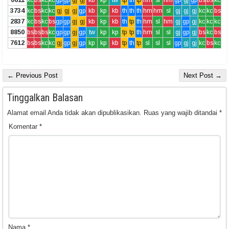
3734
kc
bs
kc
kc
gj
gj
gj
gp
kb
kp
kb
th
th
th
hm
hm
sl
gj
gj
gj
kc
kc
bs
2837
kc
bs
kc
bs
gp
gp
gj
gj
kb
kp
kb
th
tp
th
hm
sl
hm
gj
gp
gj
kc
kc
kc
8850
bs
bs
bs
kc
gp
gp
gj
gp
tw
kp
kp
tp
tp
th
hm
sl
sl
gj
gp
gj
bs
kc
bs
7612
bs
bs
kc
kc
gj
gp
gj
gp
kp
kp
kb
tp
th
tp
sl
sl
sl
gp
gj
gj
kc
bs
kc
← Previous Post
Next Post →
Tinggalkan Balasan
Alamat email Anda tidak akan dipublikasikan.
Ruas yang wajib ditandai
*
Komentar
*
Nama
*