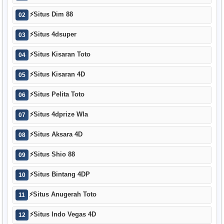
⚡
Situs Dim 88
02
⚡
Situs 4dsuper
03
⚡
Situs Kisaran Toto
04
⚡
Situs Kisaran 4D
05
⚡
Situs Pelita Toto
06
⚡
Situs 4dprize Wla
07
⚡
Situs Aksara 4D
08
⚡
Situs Shio 88
09
⚡
Situs Bintang 4DP
10
⚡
Situs Anugerah Toto
11
⚡
Situs Indo Vegas 4D
12