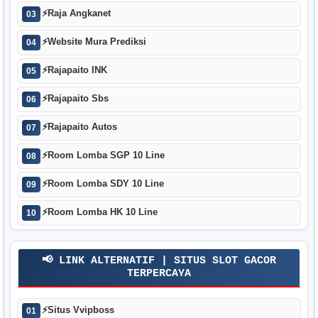
⚡
Raja Angkanet
03
⚡
Website Mura Prediksi
04
⚡
Rajapaito INK
05
⚡
Rajapaito Sbs
06
⚡
Rajapaito Autos
07
⚡
Room Lomba SGP 10 Line
08
⚡
Room Lomba SDY 10 Line
09
⚡
Room Lomba HK 10 Line
10
📢 LINK ALTERNATIF | SITUS SLOT GACOR
TERPERCAYA
⚡
Situs Vvipboss
01