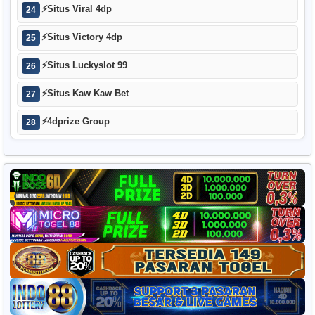
⚡
Situs Viral 4dp
24
⚡
Situs Victory 4dp
25
⚡
Situs Luckyslot 99
26
⚡
Situs Kaw Kaw Bet
27
⚡
4dprize Group
28