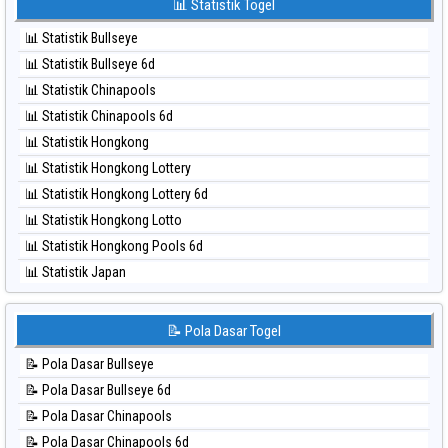
📊 Statistik Togel
⚽ Bola Merah Taipei
⚽ Bola Hitam Kuda Lari
⚽ Bola Merah Taiwan
📊 Statistik Bullseye
⚽ Bola Hitam Magnum Cambodia
📊 Statistik Bullseye 6d
⚽ Bola Hitam Nagoya
📊 Statistik Chinapools
⚽ Bola Hitam North Carolina Day
📊 Statistik Chinapools 6d
⚽ Bola Hitam Pcso
📊 Statistik Hongkong
⚽ Bola Hitam Sao Paulo
📊 Statistik Hongkong Lottery
⚽ Bola Hitam Singapore
📊 Statistik Hongkong Lottery 6d
⚽ Bola Hitam Sydney
📊 Statistik Hongkong Lotto
⚽ Bola Hitam Sydney Lottery
📊 Statistik Hongkong Pools 6d
⚽ Bola Hitam Sydney Lottery 6d
📊 Statistik Japan
⚽ Bola Hitam Sydney Lotto
📊 Statistik Japan 6d
⚽ Bola Hitam Sydney Pools 6d
📊 Statistik Korea
📝 Pola Dasar Togel
⚽ Bola Hitam Taipei
📊 Statistik Kuda Lari
⚽ Bola Hitam Taiwan
📝 Pola Dasar Bullseye
📊 Statistik Magnum Cambodia
📝 Pola Dasar Bullseye 6d
📊 Statistik Nagoya
📝 Pola Dasar Chinapools
📊 Statistik New York Midday
📝 Pola Dasar Chinapools 6d