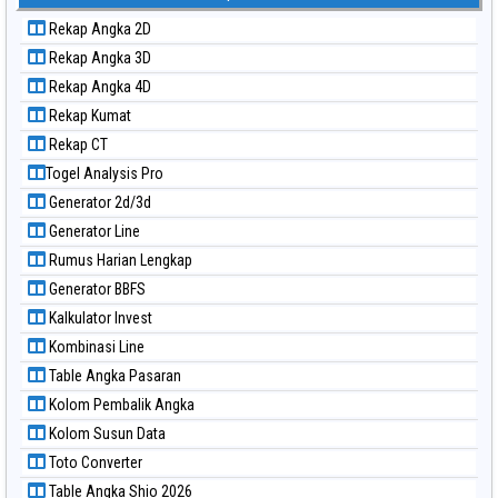
Paito Warna Kuda Lari
Rekap Angka 2D
Paito Warna Magnum Cambodia
Rekap Angka 3D
Paito Warna Nagoya
Rekap Angka 4D
Paito Warna New York Midday
Rekap Kumat
Paito Warna North Carolina Day
Rekap CT
Paito Warna Pcso
Togel Analysis Pro
Paito Warna Pennsylvania Day
Generator 2d/3d
Paito Warna Sao Paulo
Generator Line
Paito Warna Singapore
Rumus Harian Lengkap
Paito Warna Sydney
Generator BBFS
Paito Warna Sydney Lottery
Kalkulator Invest
Paito Warna Sydney Lottery 6d
Kombinasi Line
Paito Warna Sydney Lotto
Table Angka Pasaran
Paito Warna Sydney Pools 6d
Kolom Pembalik Angka
Paito Warna Taipei
Kolom Susun Data
Paito Warna Taiwan
Toto Converter
Table Angka Shio 2026