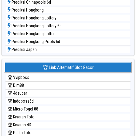
Prediksi Chinapools 6d
Prediksi Hongkong
Prediksi Hongkong Lottery
Prediksi Hongkong Lottery 6d
Prediksi Hongkong Lotto
Prediksi Hongkong Pools 6d
Prediksi Japan
Prediksi Japan 6d
Prediksi Korea
🏆 Link Alternatif Slot Gacor
Prediksi Kuda Lari
🏆 Vvipboss
Prediksi Magnum Cambodia
🏆 Dim88
Prediksi Nagoya
🏆 4dsuper
Prediksi North Carolina Day
🏆 Indoboss6d
Prediksi Pcso
🏆 Micro Togel 88
Prediksi Sao Paulo
🏆 Kisaran Toto
Prediksi Singapore
🏆 Kisaran 4D
Prediksi Sydney
🏆 Pelita Toto