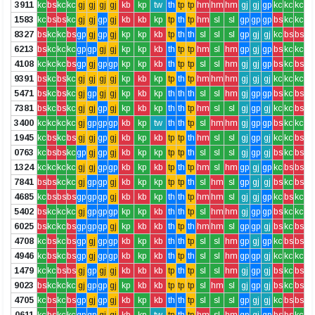
3911
kc
bs
kc
kc
gj
gj
gj
gj
kb
kp
tw
th
tp
tp
hm
hm
hm
gj
gj
gp
kc
kc
kc
1583
kc
bs
bs
kc
gj
gj
gp
gj
kb
kb
kp
tp
th
tp
hm
sl
sl
gp
gp
gp
bs
kc
kc
8327
bs
kc
kc
bs
gp
gj
gp
gj
kp
kp
kb
tp
th
th
sl
sl
sl
gp
gj
gj
kc
bs
bs
6213
bs
kc
kc
kc
gp
gp
gj
gj
kp
kp
kb
th
tp
tp
hm
sl
hm
gp
gj
gp
bs
kc
kc
4108
kc
kc
kc
bs
gp
gj
gp
gp
kp
kp
kb
th
tp
tp
sl
sl
hm
gj
gj
gp
bs
kc
bs
9391
bs
kc
bs
kc
gj
gj
gj
gj
kp
kb
kp
tp
th
tp
hm
hm
hm
gj
gj
gj
kc
kc
kc
5471
bs
kc
bs
kc
gj
gp
gj
gj
kp
kb
kp
th
th
th
sl
sl
hm
gj
gp
gp
bs
kc
bs
7381
bs
kc
bs
kc
gj
gj
gp
gj
kp
kb
kp
th
th
tp
hm
sl
sl
gj
gp
gj
kc
kc
bs
3400
kc
kc
kc
kc
gj
gp
gp
gp
kb
kp
tw
th
th
tp
sl
hm
hm
gj
gp
gp
bs
kc
kc
1945
kc
bs
kc
bs
gj
gj
gp
gj
kb
kp
kb
tp
tp
th
hm
sl
sl
gj
gp
gj
kc
kc
bs
0763
kc
bs
bs
kc
gp
gj
gp
gj
kb
kp
kp
tp
tp
th
sl
sl
sl
gj
gp
gj
bs
kc
bs
1324
kc
kc
kc
kc
gj
gj
gp
gp
kb
kp
kb
tp
th
tp
hm
sl
hm
gp
gj
gp
kc
bs
bs
7841
bs
bs
kc
kc
gj
gp
gp
gj
kb
kp
kp
tp
tp
th
sl
hm
sl
gp
gj
gj
bs
kc
bs
4685
kc
bs
bs
bs
gp
gp
gp
gj
kb
kb
kp
th
th
tp
hm
hm
sl
gj
gj
gp
kc
bs
kc
5402
bs
kc
kc
kc
gj
gp
gp
gp
kp
kp
kb
th
th
tp
sl
hm
hm
gj
gp
gp
bs
kc
kc
6025
bs
kc
kc
bs
gp
gp
gp
gj
kp
kb
kb
th
tp
th
hm
hm
sl
gp
gp
gj
bs
kc
bs
4708
kc
bs
kc
bs
gp
gj
gp
gp
kb
kp
kb
th
th
tp
sl
sl
hm
gp
gj
gp
kc
bs
bs
4946
kc
bs
kc
bs
gp
gj
gp
gp
kb
kp
kb
th
tp
th
sl
sl
hm
gp
gp
gj
kc
kc
kc
1479
kc
kc
bs
bs
gj
gp
gj
gj
kb
kb
kb
tp
th
tp
sl
sl
hm
gj
gp
gj
bs
kc
bs
9023
bs
kc
kc
kc
gj
gp
gp
gj
kp
kb
kb
tp
tp
tp
sl
hm
sl
gj
gp
gj
bs
kc
bs
4705
kc
bs
kc
bs
gp
gj
gp
gj
kb
kp
kb
th
th
tp
sl
sl
sl
gp
gj
gj
kc
bs
bs
0611
kc
bs
kc
kc
gp
gp
gj
gj
kb
kp
tw
tp
th
tp
hm
sl
hm
gp
gj
gp
bs
bs
kc