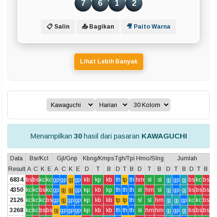
7
6
1
2
📋 Salin
📤 Bagikan
🎥 Paito Warna
Lihat Lebih Banyak
Menampilkan
30
hasil dari pasaran
KAWAGUCHI
Data
Bsr/Kcl
Gjl/Gnp
Kbng/Kmps
Tgh/Tpi
Hmo/Slng
Jumlah
Result
A
C
K
E
A
C
K
E
D
T
B
D
T
B
D
T
B
D
T
B
D
T
B
6834
bs
bs
kc
kc
gp
gp
gj
gp
kb
kp
kb
th
tp
th
hm
sl
sl
gj
gp
gj
bs
kc
bs
4350
kc
kc
bs
kc
gp
gj
gj
gp
kp
kb
kp
th
th
th
sl
hm
sl
gj
gp
gj
bs
bs
bs
2126
kc
kc
kc
bs
gp
gj
gp
gp
kp
kb
kb
tp
tp
th
sl
sl
hm
gj
gj
gp
kc
kc
bs
3268
kc
kc
bs
bs
gj
gp
gp
gp
kp
kb
kb
th
th
th
sl
hm
hm
gj
gp
gj
bs
bs
bs