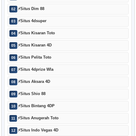
⚡
Situs Dim 88
02
⚡
Situs 4dsuper
03
⚡
Situs Kisaran Toto
04
⚡
Situs Kisaran 4D
05
⚡
Situs Pelita Toto
06
⚡
Situs 4dprize Wla
07
⚡
Situs Aksara 4D
08
⚡
Situs Shio 88
09
⚡
Situs Bintang 4DP
10
⚡
Situs Anugerah Toto
11
⚡
Situs Indo Vegas 4D
12