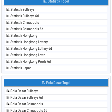
📊 Statistik Togel
⚽ Bola Merah Taipei
⚽ Bola Hitam Kuda Lari
⚽ Bola Merah Taiwan
📊 Statistik Bullseye
⚽ Bola Hitam Magnum Cambodia
📊 Statistik Bullseye 6d
⚽ Bola Hitam Nagoya
📊 Statistik Chinapools
⚽ Bola Hitam North Carolina Day
📊 Statistik Chinapools 6d
⚽ Bola Hitam Pcso
📊 Statistik Hongkong
⚽ Bola Hitam Sao Paulo
📊 Statistik Hongkong Lottery
⚽ Bola Hitam Singapore
📊 Statistik Hongkong Lottery 6d
⚽ Bola Hitam Sydney
📊 Statistik Hongkong Lotto
⚽ Bola Hitam Sydney Lottery
📊 Statistik Hongkong Pools 6d
⚽ Bola Hitam Sydney Lottery 6d
📊 Statistik Japan
⚽ Bola Hitam Sydney Lotto
📊 Statistik Japan 6d
⚽ Bola Hitam Sydney Pools 6d
📊 Statistik Korea
📝 Pola Dasar Togel
⚽ Bola Hitam Taipei
📊 Statistik Kuda Lari
⚽ Bola Hitam Taiwan
📝 Pola Dasar Bullseye
📊 Statistik Magnum Cambodia
📝 Pola Dasar Bullseye 6d
📊 Statistik Nagoya
📝 Pola Dasar Chinapools
📊 Statistik New York Midday
📝 Pola Dasar Chinapools 6d