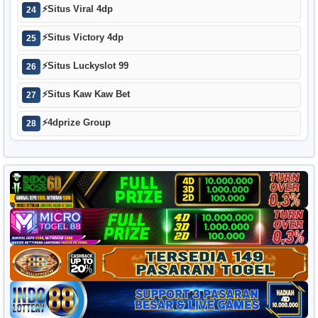
⚡
Situs Viral 4dp
24
⚡
Situs Victory 4dp
25
⚡
Situs Luckyslot 99
26
⚡
Situs Kaw Kaw Bet
27
⚡
4dprize Group
28