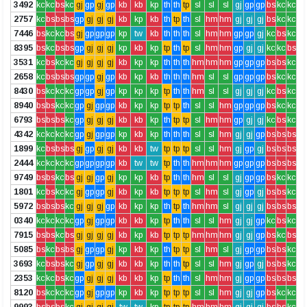
3492
kc
kc
bs
kc
gj
gp
gj
gp
kb
kb
kp
th
th
tp
sl
sl
sl
gj
gp
gp
bs
kc
kc
2757
kc
bs
bs
bs
gp
gj
gj
gj
kb
kp
kb
th
tp
th
sl
hm
hm
gj
gj
gj
bs
kc
kc
7446
bs
kc
kc
bs
gj
gp
gp
gp
kp
tw
kb
th
th
th
sl
hm
hm
gp
gp
gj
kc
bs
kc
8395
bs
kc
bs
bs
gp
gj
gj
gj
kp
kb
kp
tp
th
tp
sl
hm
hm
gp
gj
gj
kc
kc
bs
3531
kc
bs
kc
kc
gj
gj
gj
gj
kb
kp
kp
th
th
th
hm
hm
hm
gp
gp
gp
bs
bs
kc
2658
kc
bs
bs
bs
gp
gp
gj
gp
kb
kp
kb
th
th
th
hm
sl
sl
gp
gp
gp
bs
kc
kc
8430
bs
kc
kc
kc
gp
gp
gj
gp
kp
kp
kp
tp
th
th
hm
sl
sl
gj
gj
gj
kc
bs
kc
8940
bs
bs
kc
kc
gp
gj
gp
gp
kb
kp
kp
tp
tp
th
sl
sl
hm
gp
gp
gp
bs
kc
kc
6793
bs
bs
bs
kc
gp
gj
gj
gj
kb
kb
kp
th
tp
tp
sl
hm
hm
gp
gj
gj
kc
bs
kc
4342
kc
kc
kc
kc
gp
gj
gp
gp
kp
kb
kp
th
th
th
sl
sl
hm
gj
gj
gp
bs
bs
bs
1899
kc
bs
bs
bs
gj
gp
gj
gj
kb
kb
tw
tp
tp
tp
sl
sl
hm
gj
gp
gj
bs
bs
bs
2444
kc
kc
kc
kc
gp
gp
gp
gp
kb
tw
tw
tp
th
th
hm
hm
hm
gp
gp
gp
bs
bs
bs
9749
bs
bs
kc
bs
gj
gj
gp
gj
kp
kp
kb
tp
th
th
hm
sl
sl
gj
gp
gp
bs
kc
kc
1801
kc
bs
kc
kc
gj
gp
gp
gj
kb
kp
kb
tp
tp
tp
sl
hm
sl
gj
gp
gj
bs
bs
kc
5972
bs
bs
bs
kc
gj
gj
gj
gp
kb
kp
kp
th
tp
th
hm
hm
sl
gj
gj
gj
bs
bs
bs
0340
kc
kc
kc
kc
gp
gj
gp
gp
kb
kb
kp
tp
th
th
sl
sl
hm
gj
gj
gp
kc
bs
kc
7915
bs
bs
kc
bs
gj
gj
gj
gj
kb
kp
kb
tp
tp
tp
hm
hm
hm
gj
gj
gp
bs
kc
bs
5085
bs
kc
bs
bs
gj
gp
gp
gj
kp
kb
kp
th
tp
tp
sl
hm
sl
gj
gp
gp
bs
bs
kc
3693
kc
bs
bs
kc
gj
gp
gj
gj
kb
kb
kp
th
th
tp
sl
sl
hm
gj
gp
gj
bs
bs
kc
2353
kc
kc
bs
kc
gp
gj
gj
gj
kb
kb
kp
tp
th
th
sl
hm
hm
gj
gp
gp
bs
bs
bs
8120
bs
kc
kc
kc
gp
gj
gp
gp
kp
kb
kp
tp
tp
tp
sl
sl
hm
gj
gj
gp
bs
kc
kc
9993
bs
bs
bs
kc
gj
gj
gj
gj
tw
tw
kp
tp
tp
tp
hm
hm
hm
gj
gj
gj
bs
bs
kc