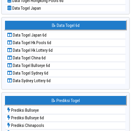
Data Togel Hongkong Pools 6d
📝 Pola Dasar Sydney Lottery 6d
Data Togel Japan
📝 Pola Dasar Sydney Lotto
Data Togel Japan 6d
📝 Pola Dasar Sydney Pools 6d
Data Togel Korea
📝 Data Togel 6d
📝 Pola Dasar Taipei
Data Togel Kuda Lari
📝 Pola Dasar Taiwan
Data Togel Japan 6d
Data Togel Magnum Cambodia
Data Togel Hk Pools 6d
Data Togel Nagoya
Data Togel Hk Lottery 6d
Data Togel North Carolina Day
Data Togel China 6d
Data Togel Pcso
Data Togel Bullseye 6d
Data Togel Sao Paulo
Data Togel Sydney 6d
Data Togel Singapore
Data Sydney Lottery 6d
Data Togel Sydney
Data Togel Sydney Lottery
Data Togel Sydney Lottery 6d
📝 Prediksi Togel
Data Togel Sydney Lotto
Prediksi Bullseye
Data Togel Sydney Pools 6d
Prediksi Bullseye 6d
Data Togel Taipei
Prediksi Chinapools
Data Togel Taiwan