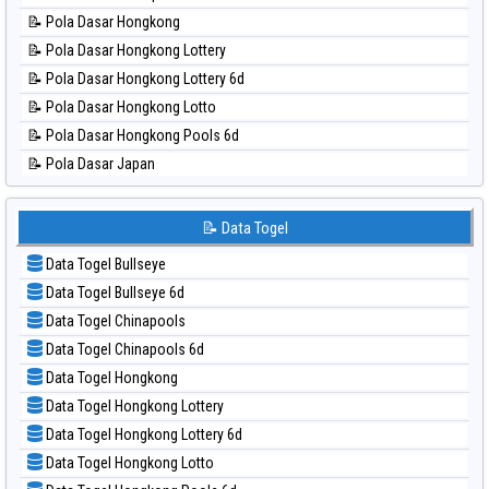
📊 Statistik North Carolina Day
📝 Pola Dasar Hongkong
📊 Statistik Pcso
📝 Pola Dasar Hongkong Lottery
📊 Statistik Pennsylvania Day
📝 Pola Dasar Hongkong Lottery 6d
📊 Statistik Sao Paulo
📝 Pola Dasar Hongkong Lotto
📊 Statistik Singapore
📝 Pola Dasar Hongkong Pools 6d
📊 Statistik Sydney
📝 Pola Dasar Japan
📊 Statistik Sydney Lottery
📝 Pola Dasar Japan 6d
📊 Statistik Sydney Lottery 6d
📝 Pola Dasar Korea
📝 Data Togel
📊 Statistik Sydney Lotto
📝 Pola Dasar Kuda Lari
📊 Statistik Sydney Pools 6d
Data Togel Bullseye
📝 Pola Dasar Magnum Cambodia
📊 Statistik Taipei
Data Togel Bullseye 6d
📝 Pola Dasar Nagoya
📊 Statistik Taiwan
Data Togel Chinapools
📝 Pola Dasar North Carolina Day
Data Togel Chinapools 6d
📝 Pola Dasar Pcso
Data Togel Hongkong
📝 Pola Dasar Sao Paulo
Data Togel Hongkong Lottery
📝 Pola Dasar Singapore
Data Togel Hongkong Lottery 6d
📝 Pola Dasar Sydney
Data Togel Hongkong Lotto
📝 Pola Dasar Sydney Lottery