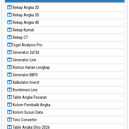
Paito Warna Kuda Lari
Rekap Angka 2D
Paito Warna Magnum Cambodia
Rekap Angka 3D
Paito Warna Nagoya
Rekap Angka 4D
Paito Warna New York Midday
Rekap Kumat
Paito Warna North Carolina Day
Rekap CT
Paito Warna Pcso
Togel Analysis Pro
Paito Warna Pennsylvania Day
Generator 2d/3d
Paito Warna Sao Paulo
Generator Line
Paito Warna Singapore
Rumus Harian Lengkap
Paito Warna Sydney
Generator BBFS
Paito Warna Sydney Lottery
Kalkulator Invest
Paito Warna Sydney Lottery 6d
Kombinasi Line
Paito Warna Sydney Lotto
Table Angka Pasaran
Paito Warna Sydney Pools 6d
Kolom Pembalik Angka
Paito Warna Taipei
Kolom Susun Data
Paito Warna Taiwan
Toto Converter
Table Angka Shio 2026