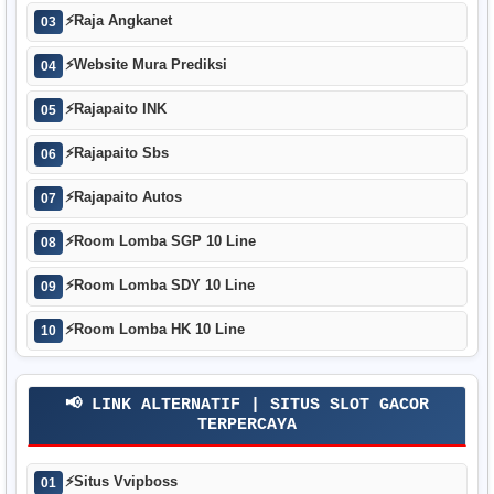
⚡
Raja Angkanet
03
⚡
Website Mura Prediksi
04
⚡
Rajapaito INK
05
⚡
Rajapaito Sbs
06
⚡
Rajapaito Autos
07
⚡
Room Lomba SGP 10 Line
08
⚡
Room Lomba SDY 10 Line
09
⚡
Room Lomba HK 10 Line
10
📢 LINK ALTERNATIF | SITUS SLOT GACOR
TERPERCAYA
⚡
Situs Vvipboss
01