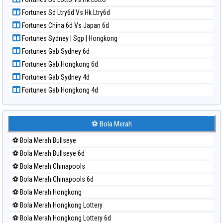
Paito Harian Nagoya
Fortunes Sd Ltry6d Vs Hk Ltry6d
Paito Harian New York Midday
Fortunes China 6d Vs Japan 6d
Paito Harian North Carolina Day
Fortunes Sydney | Sgp | Hongkong
Paito Harian Pcso
Fortunes Gab Sydney 6d
Paito Harian Pennsylvania Day
Fortunes Gab Hongkong 6d
Paito Harian Sao Paulo
Fortunes Gab Sydney 4d
Paito Harian Singapore
Fortunes Gab Hongkong 4d
Paito Harian Sydney
Paito Harian Sydney Lottery
Paito Harian Sydney Lottery 6d
⚽ Bola Merah
Paito Harian Sydney Lotto
⚽ Bola Merah Bullseye
Paito Harian Sydney Pools 6d
⚽ Bola Merah Bullseye 6d
Paito Harian Taipei
⚽ Bola Merah Chinapools
Paito Harian Taiwan
⚽ Bola Merah Chinapools 6d
⚽ Bola Merah Hongkong
⚽ Bola Merah Hongkong Lottery
⚽ Bola Merah Hongkong Lottery 6d