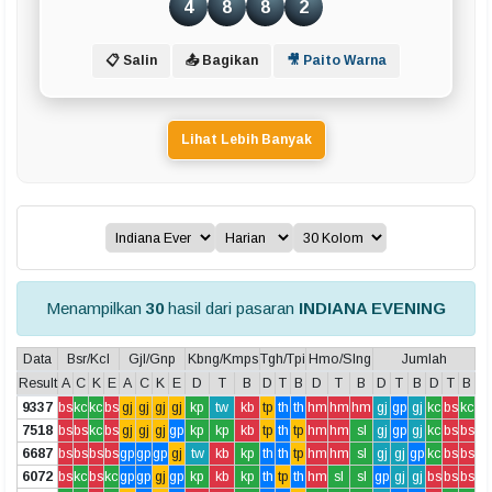
4
8
8
2
📋 Salin
📤 Bagikan
🎥 Paito Warna
Lihat Lebih Banyak
Menampilkan
30
hasil dari pasaran
INDIANA EVENING
Data
Bsr/Kcl
Gjl/Gnp
Kbng/Kmps
Tgh/Tpi
Hmo/Slng
Jumlah
Result
A
C
K
E
A
C
K
E
D
T
B
D
T
B
D
T
B
D
T
B
D
T
B
9337
bs
kc
kc
bs
gj
gj
gj
gj
kp
tw
kb
tp
th
th
hm
hm
hm
gj
gp
gj
kc
bs
kc
7518
bs
bs
kc
bs
gj
gj
gj
gp
kp
kp
kb
tp
th
tp
hm
hm
sl
gj
gp
gj
kc
bs
bs
6687
bs
bs
bs
bs
gp
gp
gp
gj
tw
kb
kp
th
th
tp
hm
hm
sl
gj
gj
gp
kc
bs
bs
6072
bs
kc
bs
kc
gp
gp
gj
gp
kp
kb
kp
th
tp
th
hm
sl
sl
gp
gj
gj
bs
bs
bs