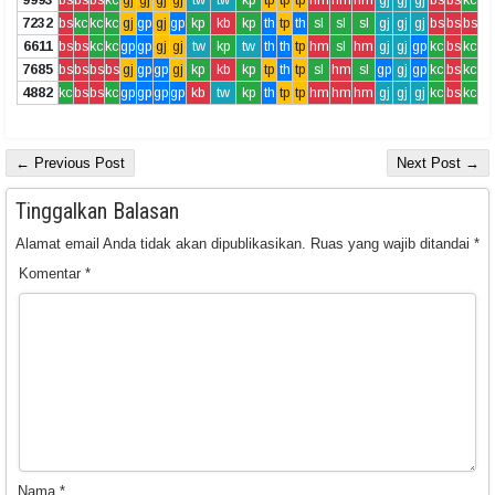
7232
bs
kc
kc
kc
gj
gp
gj
gp
kp
kb
kp
th
tp
th
sl
sl
sl
gj
gj
gj
bs
bs
bs
6611
bs
bs
kc
kc
gp
gp
gj
gj
tw
kp
tw
th
th
tp
hm
sl
hm
gj
gj
gp
kc
bs
kc
7685
bs
bs
bs
bs
gj
gp
gp
gj
kp
kb
kp
tp
th
tp
sl
hm
sl
gp
gj
gp
kc
bs
kc
4882
kc
bs
bs
kc
gp
gp
gp
gp
kb
tw
kp
th
tp
tp
hm
hm
hm
gj
gj
gj
kc
bs
kc
← Previous Post
Next Post →
Tinggalkan Balasan
Alamat email Anda tidak akan dipublikasikan.
Ruas yang wajib ditandai
*
Komentar
*
Nama
*