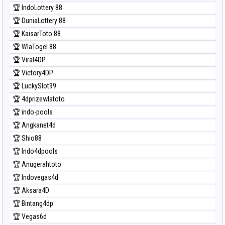
Prediksi Sydney Lottery
🏆 IndoLottery 88
Prediksi Sydney Lottery 6d
🏆 DuniaLottery 88
Prediksi Sydney Lotto
🏆 KaisarToto 88
Prediksi Sydney Pools 6d
🏆 WlaTogel 88
Prediksi Taipei
🏆 Viral4DP
Prediksi Taiwan
🏆 Victory4DP
🏆 LuckySlot99
🏆 4dprizewlatoto
🏆 indo-pools
🏆 Angkanet4d
🏆 Shio88
🏆 Indo4dpools
🏆 Anugerahtoto
🏆 Indovegas4d
🏆 Aksara4D
🏆 Bintang4dp
🏆 Vegas6d