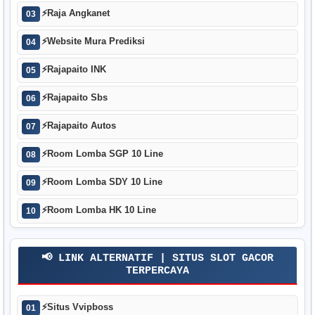
⚡
Raja Angkanet
03
⚡
Website Mura Prediksi
04
⚡
Rajapaito INK
05
⚡
Rajapaito Sbs
06
⚡
Rajapaito Autos
07
⚡
Room Lomba SGP 10 Line
08
⚡
Room Lomba SDY 10 Line
09
⚡
Room Lomba HK 10 Line
10
📢 LINK ALTERNATIF | SITUS SLOT GACOR
TERPERCAYA
⚡
Situs Vvipboss
01