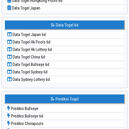
Data Togel Hongkong Pools 6d
📝 Pola Dasar Sydney Lottery 6d
Data Togel Japan
📝 Pola Dasar Sydney Lotto
Data Togel Japan 6d
📝 Pola Dasar Sydney Pools 6d
Data Togel Korea
📝 Data Togel 6d
📝 Pola Dasar Taipei
Data Togel Kuda Lari
📝 Pola Dasar Taiwan
Data Togel Japan 6d
Data Togel Magnum Cambodia
Data Togel Hk Pools 6d
Data Togel Nagoya
Data Togel Hk Lottery 6d
Data Togel North Carolina Day
Data Togel China 6d
Data Togel Pcso
Data Togel Bullseye 6d
Data Togel Sao Paulo
Data Togel Sydney 6d
Data Togel Singapore
Data Sydney Lottery 6d
Data Togel Sydney
Data Togel Sydney Lottery
Data Togel Sydney Lottery 6d
📝 Prediksi Togel
Data Togel Sydney Lotto
Prediksi Bullseye
Data Togel Sydney Pools 6d
Prediksi Bullseye 6d
Data Togel Taipei
Prediksi Chinapools
Data Togel Taiwan