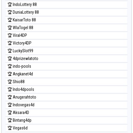
Prediksi Sydney Lottery
🏆 IndoLottery 88
Prediksi Sydney Lottery 6d
🏆 DuniaLottery 88
Prediksi Sydney Lotto
🏆 KaisarToto 88
Prediksi Sydney Pools 6d
🏆 WlaTogel 88
Prediksi Taipei
🏆 Viral4DP
Prediksi Taiwan
🏆 Victory4DP
🏆 LuckySlot99
🏆 4dprizewlatoto
🏆 indo-pools
🏆 Angkanet4d
🏆 Shio88
🏆 Indo4dpools
🏆 Anugerahtoto
🏆 Indovegas4d
🏆 Aksara4D
🏆 Bintang4dp
🏆 Vegas6d