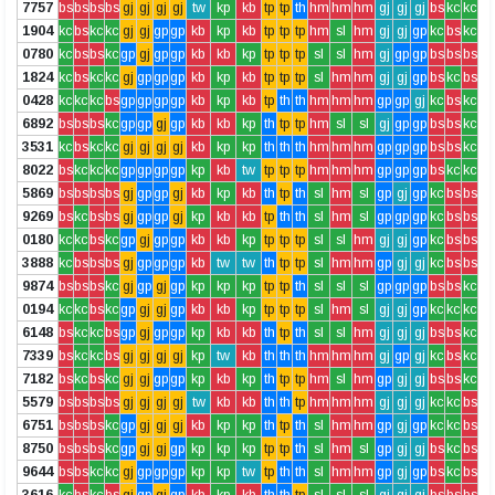
7757
bs
bs
bs
bs
gj
gj
gj
gj
tw
kp
kb
tp
tp
th
hm
hm
hm
gj
gj
gj
bs
kc
kc
1904
kc
bs
kc
kc
gj
gj
gp
gp
kb
kp
kb
tp
tp
tp
hm
sl
hm
gj
gj
gp
kc
bs
kc
0780
kc
bs
bs
kc
gp
gj
gp
gp
kb
kb
kp
tp
tp
tp
sl
sl
hm
gj
gp
gp
bs
bs
bs
1824
kc
bs
kc
kc
gj
gp
gp
gp
kb
kp
kb
tp
tp
tp
sl
hm
hm
gj
gj
gp
bs
kc
bs
0428
kc
kc
kc
bs
gp
gp
gp
gp
kb
kp
kb
tp
th
th
hm
hm
hm
gp
gp
gj
kc
bs
kc
6892
bs
bs
bs
kc
gp
gp
gj
gp
kb
kb
kp
th
tp
tp
hm
sl
sl
gj
gp
gp
bs
bs
kc
3531
kc
bs
kc
kc
gj
gj
gj
gj
kb
kp
kp
th
th
th
hm
hm
hm
gp
gp
gp
bs
bs
kc
8022
bs
kc
kc
kc
gp
gp
gp
gp
kp
kb
tw
tp
tp
tp
hm
hm
hm
gp
gp
gp
bs
kc
kc
5869
bs
bs
bs
bs
gj
gp
gp
gj
kb
kp
kb
th
tp
th
sl
hm
sl
gp
gj
gp
kc
bs
bs
9269
bs
kc
bs
bs
gj
gp
gp
gj
kp
kb
kb
tp
th
th
sl
hm
sl
gp
gp
gp
kc
bs
bs
0180
kc
kc
bs
kc
gp
gj
gp
gp
kb
kb
kp
tp
tp
tp
sl
sl
hm
gj
gj
gp
kc
bs
bs
3888
kc
bs
bs
bs
gj
gp
gp
gp
kb
tw
tw
th
tp
tp
sl
hm
hm
gp
gj
gj
kc
bs
bs
9874
bs
bs
bs
kc
gj
gp
gj
gp
kp
kp
kp
tp
tp
th
sl
sl
sl
gp
gp
gp
bs
bs
kc
0194
kc
kc
bs
kc
gp
gj
gj
gp
kb
kb
kp
tp
tp
tp
sl
hm
sl
gj
gj
gp
kc
kc
kc
6148
bs
kc
kc
bs
gp
gj
gp
gp
kp
kb
kb
th
tp
th
sl
sl
hm
gj
gj
gj
bs
bs
kc
7339
bs
kc
kc
bs
gj
gj
gj
gj
kp
tw
kb
th
th
th
hm
hm
hm
gj
gp
gj
kc
bs
kc
7182
bs
kc
bs
kc
gj
gj
gp
gp
kp
kb
kp
th
tp
tp
hm
sl
hm
gp
gj
gj
bs
bs
kc
5579
bs
bs
bs
bs
gj
gj
gj
gj
tw
kb
kb
th
th
tp
hm
hm
hm
gj
gj
gj
kc
kc
bs
6751
bs
bs
bs
kc
gp
gj
gj
gj
kb
kp
kp
th
tp
th
sl
hm
hm
gp
gj
gp
kc
kc
bs
8750
bs
bs
bs
kc
gp
gj
gj
gp
kp
kp
kp
tp
tp
th
sl
hm
sl
gp
gj
gj
bs
kc
bs
9644
bs
bs
kc
kc
gj
gp
gp
gp
kp
kp
tw
tp
th
th
sl
hm
hm
gp
gj
gp
bs
kc
bs
3616
kc
bs
kc
bs
gj
gp
gj
gp
kb
kp
kb
th
th
tp
sl
sl
sl
gj
gj
gj
bs
bs
bs