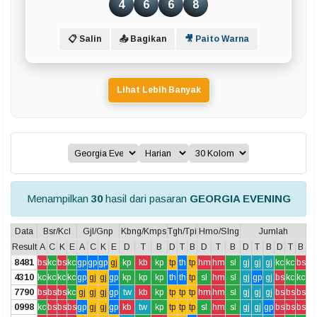
4
6
6
8
📋 Salin
📤 Bagikan
🎥 Paito Warna
Lihat Lebih Banyak
Menampilkan
30
hasil dari pasaran
GEORGIA EVENING
Data
Bsr/Kcl
Gjl/Gnp
Kbng/Kmps
Tgh/Tpi
Hmo/Slng
Jumlah
Result
A
C
K
E
A
C
K
E
D
T
B
D
T
B
D
T
B
D
T
B
D
T
B
8481
bs
kc
bs
kc
gp
gp
gp
gj
kp
kb
kp
tp
th
tp
hm
hm
sl
gj
gj
gj
kc
kc
bs
4310
kc
kc
kc
kc
gp
gj
gj
gp
kp
kp
kp
th
th
tp
sl
hm
sl
gj
gp
gj
bs
kc
kc
7790
bs
bs
bs
kc
gj
gj
gj
gp
tw
kb
kp
tp
tp
tp
hm
hm
sl
gj
gj
gj
bs
bs
bs
0998
kc
bs
bs
bs
gp
gj
gj
gp
kb
tw
kp
tp
tp
tp
sl
hm
sl
gj
gj
gp
bs
bs
bs