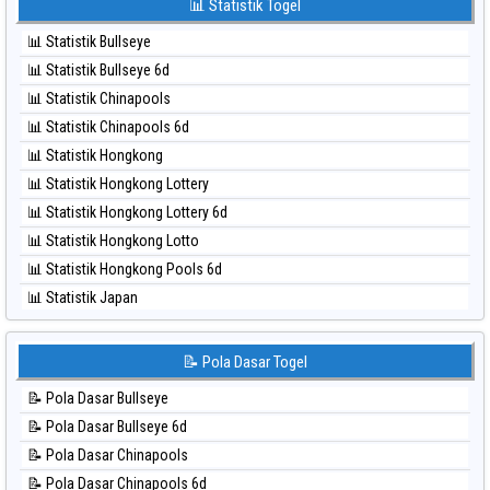
📊 Statistik Togel
⚽ Bola Merah Taipei
⚽ Bola Hitam Kuda Lari
⚽ Bola Merah Taiwan
📊 Statistik Bullseye
⚽ Bola Hitam Magnum Cambodia
📊 Statistik Bullseye 6d
⚽ Bola Hitam Nagoya
📊 Statistik Chinapools
⚽ Bola Hitam North Carolina Day
📊 Statistik Chinapools 6d
⚽ Bola Hitam Pcso
📊 Statistik Hongkong
⚽ Bola Hitam Sao Paulo
📊 Statistik Hongkong Lottery
⚽ Bola Hitam Singapore
📊 Statistik Hongkong Lottery 6d
⚽ Bola Hitam Sydney
📊 Statistik Hongkong Lotto
⚽ Bola Hitam Sydney Lottery
📊 Statistik Hongkong Pools 6d
⚽ Bola Hitam Sydney Lottery 6d
📊 Statistik Japan
⚽ Bola Hitam Sydney Lotto
📊 Statistik Japan 6d
⚽ Bola Hitam Sydney Pools 6d
📊 Statistik Korea
📝 Pola Dasar Togel
⚽ Bola Hitam Taipei
📊 Statistik Kuda Lari
⚽ Bola Hitam Taiwan
📝 Pola Dasar Bullseye
📊 Statistik Magnum Cambodia
📝 Pola Dasar Bullseye 6d
📊 Statistik Nagoya
📝 Pola Dasar Chinapools
📊 Statistik New York Midday
📝 Pola Dasar Chinapools 6d