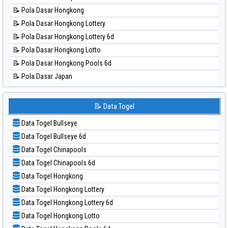
📊 Statistik North Carolina Day
📝 Pola Dasar Hongkong
📊 Statistik Pcso
📝 Pola Dasar Hongkong Lottery
📊 Statistik Pennsylvania Day
📝 Pola Dasar Hongkong Lottery 6d
📊 Statistik Sao Paulo
📝 Pola Dasar Hongkong Lotto
📊 Statistik Singapore
📝 Pola Dasar Hongkong Pools 6d
📊 Statistik Sydney
📝 Pola Dasar Japan
📊 Statistik Sydney Lottery
📝 Pola Dasar Japan 6d
📊 Statistik Sydney Lottery 6d
📝 Pola Dasar Korea
📝 Data Togel
📊 Statistik Sydney Lotto
📝 Pola Dasar Kuda Lari
📊 Statistik Sydney Pools 6d
Data Togel Bullseye
📝 Pola Dasar Magnum Cambodia
📊 Statistik Taipei
Data Togel Bullseye 6d
📝 Pola Dasar Nagoya
📊 Statistik Taiwan
Data Togel Chinapools
📝 Pola Dasar North Carolina Day
Data Togel Chinapools 6d
📝 Pola Dasar Pcso
Data Togel Hongkong
📝 Pola Dasar Sao Paulo
Data Togel Hongkong Lottery
📝 Pola Dasar Singapore
Data Togel Hongkong Lottery 6d
📝 Pola Dasar Sydney
Data Togel Hongkong Lotto
📝 Pola Dasar Sydney Lottery