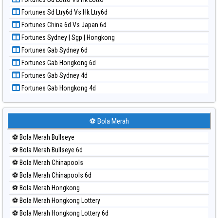
Paito Harian Nagoya
Fortunes Sd Ltry6d Vs Hk Ltry6d
Paito Harian New York Midday
Fortunes China 6d Vs Japan 6d
Paito Harian North Carolina Day
Fortunes Sydney | Sgp | Hongkong
Paito Harian Pcso
Fortunes Gab Sydney 6d
Paito Harian Pennsylvania Day
Fortunes Gab Hongkong 6d
Paito Harian Sao Paulo
Fortunes Gab Sydney 4d
Paito Harian Singapore
Fortunes Gab Hongkong 4d
Paito Harian Sydney
Paito Harian Sydney Lottery
Paito Harian Sydney Lottery 6d
⚽ Bola Merah
Paito Harian Sydney Lotto
⚽ Bola Merah Bullseye
Paito Harian Sydney Pools 6d
⚽ Bola Merah Bullseye 6d
Paito Harian Taipei
⚽ Bola Merah Chinapools
Paito Harian Taiwan
⚽ Bola Merah Chinapools 6d
⚽ Bola Merah Hongkong
⚽ Bola Merah Hongkong Lottery
⚽ Bola Merah Hongkong Lottery 6d