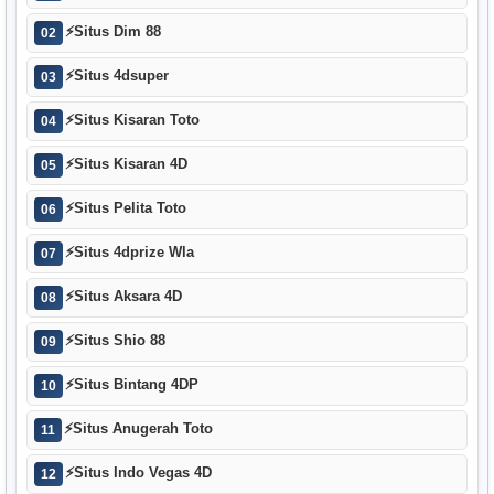
⚡
Situs Dim 88
02
⚡
Situs 4dsuper
03
⚡
Situs Kisaran Toto
04
⚡
Situs Kisaran 4D
05
⚡
Situs Pelita Toto
06
⚡
Situs 4dprize Wla
07
⚡
Situs Aksara 4D
08
⚡
Situs Shio 88
09
⚡
Situs Bintang 4DP
10
⚡
Situs Anugerah Toto
11
⚡
Situs Indo Vegas 4D
12