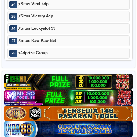
⚡
Situs Viral 4dp
24
⚡
Situs Victory 4dp
25
⚡
Situs Luckyslot 99
26
⚡
Situs Kaw Kaw Bet
27
⚡
4dprize Group
28