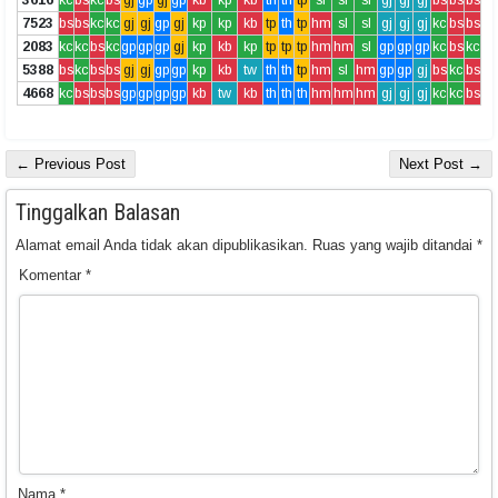
7523
bs
bs
kc
kc
gj
gj
gp
gj
kp
kp
kb
tp
th
tp
hm
sl
sl
gj
gj
gj
kc
bs
bs
2083
kc
kc
bs
kc
gp
gp
gp
gj
kp
kb
kp
tp
tp
tp
hm
hm
sl
gp
gp
gp
kc
bs
kc
5388
bs
kc
bs
bs
gj
gj
gp
gp
kp
kb
tw
th
th
tp
hm
sl
hm
gp
gp
gj
bs
kc
bs
4668
kc
bs
bs
bs
gp
gp
gp
gp
kb
tw
kb
th
th
th
hm
hm
hm
gj
gj
gj
kc
kc
bs
← Previous Post
Next Post →
Tinggalkan Balasan
Alamat email Anda tidak akan dipublikasikan.
Ruas yang wajib ditandai
*
Komentar
*
Nama
*