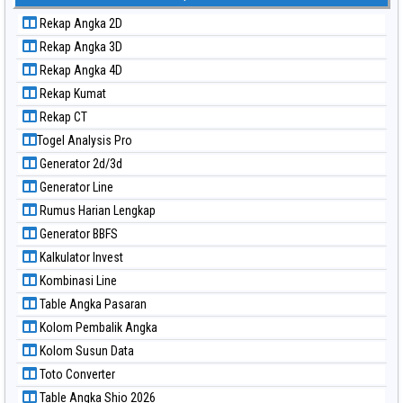
Paito Warna Kuda Lari
Rekap Angka 2D
Paito Warna Magnum Cambodia
Rekap Angka 3D
Paito Warna Nagoya
Rekap Angka 4D
Paito Warna New York Midday
Rekap Kumat
Paito Warna North Carolina Day
Rekap CT
Paito Warna Pcso
Togel Analysis Pro
Paito Warna Pennsylvania Day
Generator 2d/3d
Paito Warna Sao Paulo
Generator Line
Paito Warna Singapore
Rumus Harian Lengkap
Paito Warna Sydney
Generator BBFS
Paito Warna Sydney Lottery
Kalkulator Invest
Paito Warna Sydney Lottery 6d
Kombinasi Line
Paito Warna Sydney Lotto
Table Angka Pasaran
Paito Warna Sydney Pools 6d
Kolom Pembalik Angka
Paito Warna Taipei
Kolom Susun Data
Paito Warna Taiwan
Toto Converter
Table Angka Shio 2026