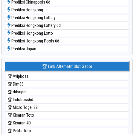
Prediksi Chinapools 6d
Prediksi Hongkong
Prediksi Hongkong Lottery
Prediksi Hongkong Lottery 6d
Prediksi Hongkong Lotto
Prediksi Hongkong Pools 6d
Prediksi Japan
Prediksi Japan 6d
Prediksi Korea
🏆 Link Alternatif Slot Gacor
Prediksi Kuda Lari
🏆 Vvipboss
Prediksi Magnum Cambodia
🏆 Dim88
Prediksi Nagoya
🏆 4dsuper
Prediksi North Carolina Day
🏆 Indoboss6d
Prediksi Pcso
🏆 Micro Togel 88
Prediksi Sao Paulo
🏆 Kisaran Toto
Prediksi Singapore
🏆 Kisaran 4D
Prediksi Sydney
🏆 Pelita Toto