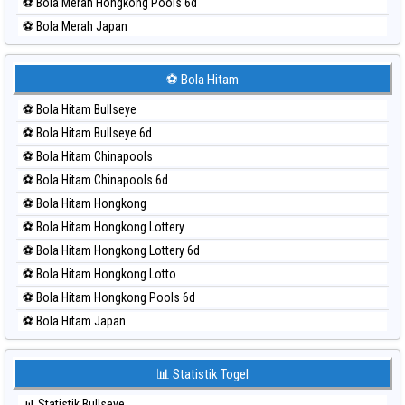
⚽ Bola Merah Hongkong Pools 6d
⚽ Bola Merah Japan
⚽ Bola Merah Japan 6d
⚽ Bola Merah Korea
⚽ Bola Hitam
⚽ Bola Merah Kuda Lari
⚽ Bola Hitam Bullseye
⚽ Bola Merah Magnum Cambodia
⚽ Bola Hitam Bullseye 6d
⚽ Bola Merah Nagoya
⚽ Bola Hitam Chinapools
⚽ Bola Merah North Carolina Day
⚽ Bola Hitam Chinapools 6d
⚽ Bola Merah Pcso
⚽ Bola Hitam Hongkong
⚽ Bola Merah Sao Paulo
⚽ Bola Hitam Hongkong Lottery
⚽ Bola Merah Singapore
⚽ Bola Hitam Hongkong Lottery 6d
⚽ Bola Merah Sydney
⚽ Bola Hitam Hongkong Lotto
⚽ Bola Merah Sydney Lottery
⚽ Bola Hitam Hongkong Pools 6d
⚽ Bola Merah Sydney Lottery 6d
⚽ Bola Hitam Japan
⚽ Bola Merah Sydney Lotto
⚽ Bola Hitam Japan 6d
⚽ Bola Merah Sydney Pools 6d
⚽ Bola Hitam Korea
📊 Statistik Togel
⚽ Bola Merah Taipei
⚽ Bola Hitam Kuda Lari
⚽ Bola Merah Taiwan
📊 Statistik Bullseye