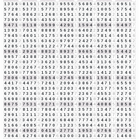
1
3
3
6
9
8
1
9
1
1
6
2
0
3
3
9
5
5
6
2
5
6
8
5
4
5
2
3
5
8
6
9
5
1
6
5
7
2
8
1
5
3
7
3
1
5
7
7
3
1
8
9
5
8
4
7
3
4
2
6
1
0
0
5
5
5
7
5
4
9
3
7
6
4
1
0
8
6
2
8
1
2
6
8
5
0
1
9
1
1
5
2
8
8
7
7
0
2
0
2
1
1
1
9
1
7
3
9
0
9
7
5
5
0
5
4
3
5
0
5
0
8
2
8
1
5
7
1
4
5
5
7
8
4
3
3
3
3
5
8
5
4
7
1
8
0
1
1
8
9
0
5
9
9
9
4
2
9
1
1
1
5
9
4
4
0
0
5
4
9
9
4
9
7
7
1
3
9
3
3
7
0
1
6
7
8
8
8
8
7
5
6
2
6
8
6
4
0
2
2
3
2
4
9
4
8
0
2
2
4
7
9
4
5
9
4
6
0
1
1
0
1
7
5
3
9
4
0
9
9
8
3
6
0
6
7
8
1
4
5
4
0
5
1
6
3
2
8
3
2
1
5
5
5
1
6
3
6
2
8
9
7
9
7
7
2
4
2
7
9
5
7
4
0
4
4
5
5
6
2
4
2
8
5
4
1
3
2
6
8
8
1
2
2
4
7
7
4
4
8
6
6
0
4
4
4
2
5
0
5
8
1
3
2
5
5
9
4
6
1
2
9
2
6
8
8
8
3
2
5
8
9
3
7
1
9
6
6
5
2
4
5
9
8
8
5
4
4
2
6
9
9
5
7
3
4
3
8
8
7
2
2
5
8
4
1
8
3
8
2
9
1
6
9
6
4
5
5
2
7
1
4
7
9
7
7
0
7
2
9
0
3
7
7
5
3
6
2
3
5
9
8
5
6
2
4
5
3
4
7
3
1
3
6
9
5
0
0
7
7
7
8
0
6
6
2
2
6
7
4
2
5
5
2
7
5
3
2
1
3
3
8
5
9
5
4
8
0
5
5
9
0
7
9
7
6
1
0
9
9
7
7
9
5
5
1
5
2
7
9
2
9
5
6
2
7
2
2
6
8
1
4
1
2
3
8
3
4
6
1
7
0
0
6
6
9
1
3
0
3
8
0
5
4
9
2
7
4
5
9
9
8
9
1
1
1
5
0
1
1
0
4
3
6
9
4
4
1
7
8
4
4
7
7
5
7
2
6
1
7
2
0
9
4
4
3
8
6
7
4
3
4
7
1
8
6
5
5
9
5
0
3
9
5
5
1
1
6
8
5
8
3
3
6
9
2
2
0
3
3
4
9
0
8
8
2
1
7
7
5
9
5
5
1
6
6
7
6
5
2
7
3
3
6
9
4
7
3
1
4
9
3
9
7
7
2
3
6
7
4
4
5
5
3
8
7
2
7
0
7
5
6
9
8
8
8
8
0
0
0
3
6
4
0
4
8
9
8
3
2
9
3
7
1
8
7
4
6
3
9
0
2
7
5
3
8
6
7
5
3
7
5
3
1
4
9
2
7
1
8
7
0
1
3
4
8
7
0
4
4
4
0
8
6
5
1
8
5
8
4
6
0
7
9
7
8
1
2
0
2
7
8
0
4
4
4
7
2
8
1
3
5
7
3
1
1
3
4
7
2
4
0
1
5
6
2
9
9
1
1
3
3
1
1
2
2
9
1
0
1
1
1
3
0
3
5
9
0
8
8
5
1
4
3
7
7
3
9
5
5
0
2
6
5
2
3
4
6
7
4
2
6
3
8
2
6
8
4
8
3
7
7
7
4
2
5
4
4
3
7
0
3
7
3
1
5
1
6
6
3
4
0
8
5
4
7
8
7
0
7
1
3
2
3
5
5
9
0
4
4
4
0
1
7
8
8
0
5
5
1
7
9
9
4
4
4
9
0
2
2
0
4
1
8
9
2
7
7
3
1
1
9
5
3
8
0
7
6
6
3
7
7
4
4
8
7
0
6
4
1
6
2
7
6
4
8
0
8
7
6
6
3
0
0
0
3
8
1
3
4
4
7
3
8
2
1
4
6
0
6