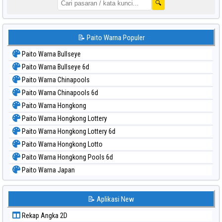
🔍
📝 Paito Warna Populer
Paito Warna Bullseye
Paito Warna Bullseye 6d
Paito Warna Chinapools
Paito Warna Chinapools 6d
Paito Warna Hongkong
Paito Warna Hongkong Lottery
Paito Warna Hongkong Lottery 6d
Paito Warna Hongkong Lotto
Paito Warna Hongkong Pools 6d
Paito Warna Japan
Paito Warna Japan 6d
Paito Warna Korea
📝 Aplikasi New
Paito Warna Kuda Lari
Rekap Angka 2D
Paito Warna Magnum Cambodia