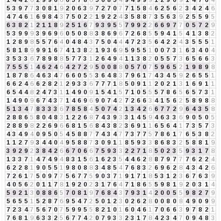
5
3
9
7
7
3
0
8
1
9
2
0
6
3
9
7
2
7
0
7
7
1
5
8
4
6
2
5
6
2
3
4
2
4
6
4
7
4
6
1
6
9
8
4
3
7
5
0
2
2
1
9
2
2
4
3
5
8
8
7
3
5
6
3
9
2
5
5
9
5
6
3
8
2
1
2
1
1
8
9
2
5
1
6
7
9
3
9
5
5
7
9
9
2
2
6
6
9
7
7
0
5
7
2
9
5
3
9
9
9
3
9
6
9
6
0
5
0
8
8
3
8
6
9
6
7
2
6
8
5
5
9
4
1
5
4
1
3
8
2
1
2
8
9
8
5
5
7
6
4
0
4
8
4
3
7
5
0
4
4
4
7
2
3
5
6
4
2
2
4
3
5
5
5
1
5
8
1
8
9
9
9
1
6
7
4
1
3
8
2
1
9
3
6
9
5
9
5
5
1
0
0
7
3
1
6
3
4
0
4
3
5
3
3
6
7
8
9
8
8
5
7
7
3
1
2
6
4
9
4
1
1
3
8
2
0
5
5
7
3
6
5
6
6
3
7
5
5
5
1
4
6
2
4
6
4
2
7
2
9
5
0
0
8
8
0
5
7
0
7
5
9
6
5
2
1
9
8
9
8
1
8
7
8
6
4
6
3
4
7
6
6
0
5
5
3
6
4
8
3
7
9
6
1
7
4
3
4
5
9
2
6
5
5
1
6
6
2
4
6
6
2
8
2
1
2
9
3
3
6
7
7
7
1
8
5
0
9
1
1
2
0
2
1
3
1
6
9
1
1
6
5
4
4
8
2
4
7
3
1
1
4
9
0
9
1
5
4
1
5
7
1
0
5
5
5
7
8
6
5
6
5
7
3
1
1
4
9
0
9
6
7
4
3
7
1
4
6
9
6
9
0
7
4
2
7
2
6
6
3
4
1
5
6
2
5
8
9
8
8
5
1
3
4
7
8
3
3
3
6
7
8
5
8
4
5
0
7
4
2
1
3
4
2
6
6
7
7
2
9
6
4
3
5
8
2
8
8
6
5
8
0
4
8
3
1
2
2
6
8
7
4
3
9
3
3
1
4
5
9
4
6
3
3
6
9
0
5
0
5
2
8
8
9
8
2
2
6
9
6
6
8
1
5
6
8
4
3
8
2
3
6
9
1
1
6
5
6
4
1
7
3
5
7
3
4
3
4
9
4
0
9
5
0
5
4
5
8
8
7
7
4
3
4
7
7
3
7
7
5
7
8
6
1
7
6
5
3
8
2
1
1
2
7
9
3
4
4
0
4
9
5
8
8
7
3
0
9
1
1
8
5
9
3
3
8
6
8
3
2
5
8
8
1
9
3
9
2
9
2
3
8
4
2
6
6
7
0
6
6
7
5
9
3
3
2
2
7
1
8
5
0
2
3
5
9
3
1
7
8
1
3
3
7
1
4
7
4
9
4
8
3
1
5
6
1
6
2
3
5
4
4
6
2
8
8
7
9
7
7
7
6
2
2
4
6
2
2
8
1
9
0
5
5
1
9
8
0
8
8
3
4
8
5
4
7
6
8
3
2
6
9
6
2
8
4
3
4
2
6
7
2
6
1
7
5
0
9
7
7
5
6
7
7
5
9
0
3
7
1
9
1
7
1
8
5
3
1
2
3
6
7
6
3
9
4
0
5
6
2
0
1
1
7
8
1
9
2
0
2
3
1
7
6
4
7
1
8
6
5
5
9
8
1
9
2
0
3
1
4
5
9
2
1
3
0
8
8
6
5
7
0
8
1
9
7
6
8
4
3
7
9
3
1
4
2
0
0
5
5
9
8
2
7
9
5
6
5
5
1
5
2
8
7
6
9
5
4
7
2
5
0
1
2
3
0
2
6
2
8
0
0
8
0
8
4
9
0
9
9
7
2
3
4
7
5
6
7
0
7
5
9
9
5
5
8
2
1
0
1
6
0
4
6
1
7
0
6
6
3
9
7
8
2
1
7
6
8
1
9
6
3
3
2
5
6
7
7
4
2
0
7
9
3
3
2
3
1
7
8
4
2
3
4
7
0
9
4
8
3