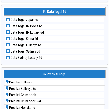
📝 Pola Dasar Sydney Lotto
Data Togel Japan 6d
📝 Pola Dasar Sydney Pools 6d
Data Togel Korea
📝 Data Togel 6d
📝 Pola Dasar Taipei
Data Togel Kuda Lari
📝 Pola Dasar Taiwan
Data Togel Japan 6d
Data Togel Magnum Cambodia
Data Togel Hk Pools 6d
Data Togel Nagoya
Data Togel Hk Lottery 6d
Data Togel North Carolina Day
Data Togel China 6d
Data Togel Pcso
Data Togel Bullseye 6d
Data Togel Sao Paulo
Data Togel Sydney 6d
Data Togel Singapore
Data Sydney Lottery 6d
Data Togel Sydney
Data Togel Sydney Lottery
Data Togel Sydney Lottery 6d
📝 Prediksi Togel
Data Togel Sydney Lotto
Prediksi Bullseye
Data Togel Sydney Pools 6d
Prediksi Bullseye 6d
Data Togel Taipei
Prediksi Chinapools
Data Togel Taiwan
Prediksi Chinapools 6d
Prediksi Hongkong