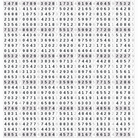
3
4
7
8
6
4
7
8
9
8
3
0
2
8
1
1
7
3
1
4
6
1
9
4
4
4
0
4
5
9
7
5
3
2
5
7
0
0
1
1
4
1
5
4
9
2
0
0
7
7
5
0
2
8
1
2
1
6
5
2
0
0
6
3
9
6
4
2
8
1
0
6
8
8
7
1
0
7
5
3
3
4
5
7
3
7
3
5
6
2
6
9
7
2
9
8
1
5
2
7
0
5
1
1
2
2
1
8
8
7
0
0
8
6
5
4
2
3
1
4
8
9
2
0
2
5
9
9
7
7
0
5
0
8
8
5
7
9
2
2
5
3
5
6
2
6
5
0
8
8
3
0
1
8
9
7
9
1
2
3
8
7
6
9
6
7
6
0
1
1
4
0
8
6
5
7
1
1
7
8
8
6
8
7
6
8
3
0
7
7
5
5
1
7
8
5
9
9
2
2
7
7
2
0
2
8
3
6
6
3
1
5
9
5
5
4
4
3
6
9
7
8
4
3
7
5
2
8
1
9
6
3
9
8
8
9
0
4
1
5
5
1
2
9
2
2
4
3
3
6
0
4
1
9
1
3
6
9
6
6
2
2
3
4
7
9
7
5
0
5
2
5
4
6
1
2
3
5
3
8
7
8
9
7
7
5
0
4
3
7
1
2
0
2
2
0
9
2
0
2
6
7
1
2
3
1
7
1
0
1
1
7
4
6
1
0
1
4
3
7
9
8
9
2
2
4
1
2
5
7
9
4
6
8
5
6
4
9
4
4
4
5
8
9
8
0
7
4
7
2
0
5
3
2
5
9
0
2
9
2
9
3
5
8
4
9
9
7
9
7
7
6
6
8
5
7
8
2
3
5
2
2
2
7
9
6
2
0
1
1
0
5
4
8
3
3
8
3
6
9
9
7
1
3
4
7
4
4
3
7
4
4
2
8
1
4
0
5
7
3
5
2
6
2
8
2
5
4
2
6
3
1
1
4
5
9
1
8
2
1
0
4
1
6
7
7
0
7
7
5
1
2
7
0
7
8
3
5
4
9
3
1
3
3
6
5
0
7
6
4
2
9
3
6
9
8
9
7
6
4
5
6
0
1
1
5
5
6
1
7
0
6
5
3
8
5
4
3
3
6
2
9
9
6
6
8
6
2
1
3
0
2
6
3
9
8
5
2
1
3
5
0
8
9
8
5
2
6
1
7
7
5
9
3
3
3
5
2
7
9
3
5
9
9
9
9
2
5
9
5
7
7
1
5
6
1
2
8
6
5
9
0
4
4
8
1
2
6
6
3
9
5
0
4
4
6
1
5
9
5
1
9
7
9
7
2
3
1
0
1
8
3
8
2
1
8
7
0
9
9
4
0
0
8
8
9
7
0
0
0
0
4
5
3
8
4
1
7
4
2
6
5
5
2
7
9
6
7
8
6
7
0
3
2
5
9
7
7
1
8
1
6
9
1
1
2
4
5
8
4
1
6
1
9
1
1
4
0
0
0
8
7
0
6
6
0
5
7
6
4
7
8
2
0
2
6
5
8
9
8
0
0
7
5
3
6
3
0
3
3
0
4
0
3
3
4
7
1
2
3
4
7
6
6
3
0
7
3
1
4
0
0
7
4
2
4
2
6
8
5
1
3
6
4
1
4
8
5
6
2
5
3
8
1
9
1
8
3
1
4
9
0
6
8
5
3
0
9
7
7
5
9
1
1
2
4
8
4
6
1
0
4
2
9
2
2
7
2
8
1
4
9
1
6
7
5
9
9
5
5
8
6
3
7
1
6
3
9
0
9
3
3
8
4
3
8
5
7
8
6
9
1
1
9
1
4
6
6
0
6
4
2
7
7
5
7
4
5
1
6
8
8
3
8
2
5
7
9
5
5
1
8
1
3
4
4
4
3
5
8
1
6
4
1
5
4
9
0
5
5
4
4
3
0
3
1
5
6
6
3
5
8
3
8
2
6
9
3
6
9
1
9
9
7
7
6
8
5
1
6
6
8
7
6
4
9
1
8
4
3
4
5
7
3
1
8
1
6
7
4
6
6
1
3
4
7
9
3
5
8