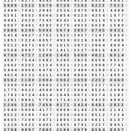
2
2
2
7
9
0
2
7
3
1
4
5
4
3
7
5
5
6
8
5
4
3
3
8
2
0
5
3
8
2
5
8
8
1
9
5
9
6
9
6
1
5
2
3
5
5
6
7
6
4
9
7
2
0
2
7
3
0
2
2
9
2
2
3
5
7
0
3
3
6
2
4
6
9
6
7
0
4
1
5
2
9
4
3
7
2
5
2
6
8
2
4
7
5
3
9
9
2
1
3
4
4
8
8
7
6
3
6
1
7
8
5
5
3
8
8
6
6
6
3
3
8
5
4
9
0
2
3
0
3
4
2
5
4
9
1
0
7
7
5
0
4
9
1
1
2
0
2
0
2
7
3
4
3
7
8
3
4
3
7
1
4
1
3
4
9
1
1
4
5
5
1
9
3
3
6
0
0
7
7
8
4
6
1
7
4
3
9
3
3
0
2
7
5
3
4
9
3
0
3
6
0
2
8
1
1
5
8
0
8
3
6
8
6
5
6
2
4
5
9
5
0
9
3
3
5
6
7
4
2
2
8
5
7
3
6
7
4
5
9
0
4
2
1
3
5
4
3
4
7
4
9
2
7
9
2
7
0
3
3
1
9
3
3
6
3
0
3
7
1
7
1
4
7
2
5
9
5
0
5
1
8
5
3
8
3
2
2
4
6
6
0
5
7
3
4
9
3
9
3
0
3
1
9
1
3
6
6
8
5
7
4
8
8
7
5
5
3
2
5
4
0
7
1
8
6
0
7
0
7
1
0
1
5
6
2
8
7
2
9
2
8
6
4
1
4
6
0
4
4
6
5
6
8
5
8
9
9
7
7
5
5
7
0
7
1
4
1
1
2
3
3
2
7
9
0
8
1
6
7
4
8
3
7
1
6
7
6
9
6
4
7
3
7
1
1
2
9
0
9
1
4
4
3
7
5
6
6
0
6
4
8
2
1
3
6
0
1
4
5
4
5
8
7
6
7
5
4
4
8
3
6
8
2
1
5
2
8
5
4
2
8
3
0
3
8
6
5
8
4
9
6
3
8
2
2
6
6
3
9
0
2
0
3
3
1
1
3
4
7
5
0
3
1
4
2
2
1
0
1
3
9
9
8
8
7
7
4
3
7
5
4
4
4
8
9
9
0
8
8
6
4
7
8
6
1
7
5
6
2
3
4
6
0
6
6
1
9
8
8
6
1
3
2
5
4
0
3
4
7
9
3
2
2
4
0
2
1
1
2
4
5
8
8
7
8
9
6
6
3
9
5
7
1
8
4
9
5
4
9
8
5
6
2
8
3
1
8
0
8
3
9
0
4
4
3
9
6
2
8
1
6
5
8
4
2
2
3
2
5
0
4
6
0
6
2
2
6
0
6
0
8
4
7
2
0
6
0
2
2
2
1
5
3
8
6
5
1
9
1
3
2
2
7
9
0
3
5
2
7
1
7
7
5
3
9
0
2
3
5
4
5
9
9
9
6
9
7
2
9
5
0
6
4
1
9
5
2
6
8
2
0
9
8
8
1
7
6
2
8
4
7
2
4
6
4
9
1
4
5
1
6
4
9
4
8
6
7
2
9
9
3
7
4
2
3
1
8
3
2
1
2
8
1
9
8
8
6
1
7
5
7
5
8
4
1
7
1
4
5
1
3
1
6
7
5
4
2
9
2
4
9
9
2
2
3
2
4
6
1
3
2
4
5
9
7
4
5
8
4
9
1
7
1
8
3
4
2
4
6
9
4
8
1
9
2
8
3
3
6
3
9
4
0
4
5
9
0
8
8
4
1
7
7
5
0
8
6
9
6
0
1
4
9
4
2
5
4
8
3
1
1
4
1
5
8
5
3
2
5
0
3
8
5
4
7
4
3
7
1
2
0
2
6
8
0
6
0
2
2
8
5
1
2
3
7
3
3
4
7
8
6
0
5
5
7
3
0
9
9
3
4
7
1
8
1
8
9
5
5
3
8
1
8
9
6
6
1
1
2
0
1
0
7
7
1
2
2
0
2
5
6
2
1
3
6
4
0
3
3
0
4
5
5
1
6
7
9
1
1
2
2
3
7
1
8
4
5
1
6
2
7
6
8
5
9
0
9
7
7
7
8
8
3
2
2
3
9
6
6
0
9
7
9
7
8
3
6
4
1
8
0
5
7
3