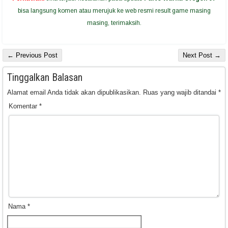
bisa langsung komen atau merujuk ke web resmi result game masing
masing, terimaksih.
← Previous Post
Next Post →
Tinggalkan Balasan
Alamat email Anda tidak akan dipublikasikan.
Ruas yang wajib ditandai
*
Komentar
*
Nama
*