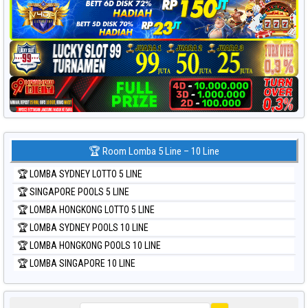
🏆 Room Lomba 5 Line – 10 Line
🏆 LOMBA SYDNEY LOTTO 5 LINE
🏆 SINGAPORE POOLS 5 LINE
🏆 LOMBA HONGKONG LOTTO 5 LINE
🏆 LOMBA SYDNEY POOLS 10 LINE
🏆 LOMBA HONGKONG POOLS 10 LINE
🏆 LOMBA SINGAPORE 10 LINE