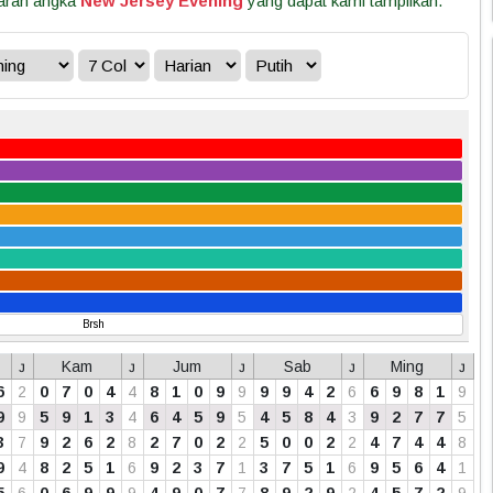
uaran angka
New Jersey Evening
yang dapat kami tampilkan.
Brsh
ᴊ
Kam
ᴊ
Jum
ᴊ
Sab
ᴊ
Ming
ᴊ
6
2
0
7
0
4
4
8
1
0
9
9
9
9
4
2
6
6
9
8
1
9
9
9
5
9
1
3
4
6
4
5
9
5
4
5
8
4
3
9
2
7
7
5
3
7
9
2
6
2
8
2
7
0
2
2
5
0
0
2
2
4
7
4
4
8
9
4
8
2
5
1
6
9
2
3
7
1
3
7
5
1
6
9
5
6
4
1