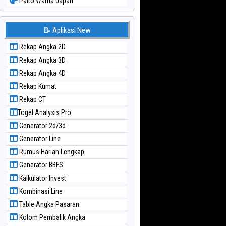
Paito Warna Japan
Paito Warna Japan 6d
Paito Warna Korea
📝 Aplikasi New
Paito Warna Kuda Lari
Rekap Angka 2D
Paito Warna Magnum Cambodia
Rekap Angka 3D
Paito Warna Nagoya
Rekap Angka 4D
Paito Warna New York Midday
Rekap Kumat
Paito Warna North Carolina Day
Rekap CT
Paito Warna Pcso
Togel Analysis Pro
Paito Warna Pennsylvania Day
Generator 2d/3d
Paito Warna Sao Paulo
Generator Line
Paito Warna Singapore
Rumus Harian Lengkap
Paito Warna Sydney
Generator BBFS
Paito Warna Sydney Lottery
Kalkulator Invest
Paito Warna Sydney Lottery 6d
Kombinasi Line
Paito Warna Sydney Lotto
Table Angka Pasaran
Paito Warna Sydney Pools 6d
Kolom Pembalik Angka
Paito Warna Taipei