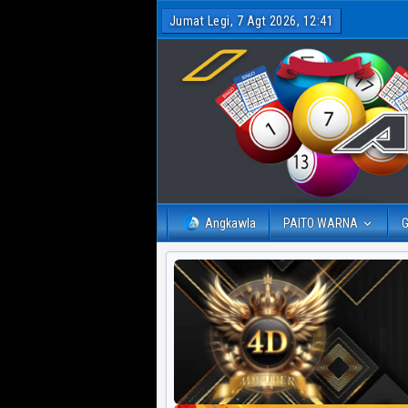
Jumat Legi, 7 Agt 2026, 12:41
Angkawla
PAITO WARNA