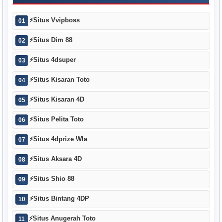
⚡
Situs Vvipboss
01
⚡
Situs Dim 88
02
⚡
Situs 4dsuper
03
⚡
Situs Kisaran Toto
04
⚡
Situs Kisaran 4D
05
⚡
Situs Pelita Toto
06
⚡
Situs 4dprize Wla
07
⚡
Situs Aksara 4D
08
⚡
Situs Shio 88
09
⚡
Situs Bintang 4DP
10
⚡
Situs Anugerah Toto
11