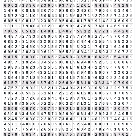
2
3
0
7
7
4
7
1
7
8
5
8
0
1
1
0
0
8
1
9
7
5
2
7
9
6
5
9
4
4
3
0
7
5
3
6
0
6
2
8
1
3
3
6
9
2
3
6
0
6
9
3
7
7
5
1
2
6
1
7
9
4
1
8
9
4
9
1
8
9
1
4
7
6
4
0
8
1
5
6
2
0
7
0
7
9
8
0
8
8
2
4
2
3
5
7
9
0
6
6
9
1
4
6
1
3
5
7
2
9
3
1
1
0
1
5
9
8
4
3
6
1
1
5
6
8
3
7
1
8
2
7
0
8
8
7
4
4
2
6
6
8
5
9
5
0
8
1
2
3
2
3
8
9
8
9
5
0
4
4
0
1
7
9
7
9
1
4
8
3
3
6
0
9
9
1
3
1
1
2
7
9
4
0
4
0
2
2
8
1
4
6
9
0
9
4
7
6
5
2
7
6
3
1
4
6
9
1
6
7
7
0
0
5
5
0
5
1
1
2
1
4
0
1
1
1
4
0
7
7
5
3
1
2
3
6
7
2
1
3
4
4
2
0
2
0
4
8
7
6
2
7
3
3
6
2
8
0
6
6
0
7
2
7
9
7
7
4
6
1
2
7
5
4
9
7
0
4
3
7
6
8
5
2
7
8
1
6
6
3
3
3
0
2
2
0
9
6
2
8
3
4
4
4
8
1
5
5
4
9
8
5
3
2
5
0
4
9
2
2
3
4
5
0
5
9
2
1
5
6
7
7
5
5
1
3
0
3
1
4
7
4
7
3
1
6
4
6
5
2
6
9
6
6
3
2
0
3
3
6
9
6
1
0
1
9
6
5
3
8
4
8
4
1
5
4
5
9
3
3
2
0
7
2
9
9
4
7
5
3
8
0
8
8
7
0
8
6
5
2
7
4
5
8
4
3
5
5
0
5
8
6
2
6
8
5
4
1
8
9
4
8
5
7
3
1
9
2
4
6
8
4
5
9
5
0
6
8
1
9
6
9
4
0
4
5
2
5
5
1
6
0
0
6
6
1
9
8
3
2
1
6
2
3
5
3
1
5
5
1
0
9
6
1
7
6
1
3
4
7
1
2
4
0
4
7
8
0
7
7
0
7
7
0
7
8
0
0
4
4
3
2
1
2
3
0
2
5
4
9
3
9
4
8
3
5
0
0
7
7
3
3
0
2
2
1
8
6
4
1
5
7
1
8
9
9
4
0
1
1
8
1
4
1
5
7
6
4
5
9
6
8
3
0
3
2
4
9
8
8
6
1
5
7
3
2
9
9
6
6
5
7
4
0
4
2
6
6
0
6
5
6
1
8
9
3
3
3
4
7
9
7
9
9
9
4
7
5
7
3
8
9
8
2
1
6
2
2
1
3
7
4
4
9
4
2
1
9
3
3
0
5
9
3
3
2
9
7
5
3
8
0
2
4
6
8
5
3
2
5
5
1
6
1
7
2
2
1
2
3
6
1
2
0
2
6
0
6
2
8
3
7
0
5
5
7
3
2
3
5
1
7
2
6
8
2
2
6
4
1
4
7
1
8
9
3
4
6
1
7
2
0
0
0
0
4
1
9
0
9
6
1
8
9
8
3
5
5
0
5
0
2
2
5
7
6
0
2
2
4
3
1
3
1
4
1
7
6
9
6
3
2
0
7
7
3
6
9
0
9
0
9
7
0
7
0
9
7
4
2
6
7
2
1
3
8
5
2
8
1
9
0
3
4
7
2
0
4
7
2
0
3
9
8
8
3
4
6
0
6
4
7
5
7
3
9
2
9
9
9
0
6
1
4
5
2
9
2
3
5
2
4
9
5
5
5
2
4
5
9
9
0
8
8
7
2
2
0
8
8
7
3
8
4
3
1
1
3
1
4
8
1
9
7
7
4
0
4
1
5
4
5
7
1
8
4
0
3
0
3
7
6
6
8
5
8
7
6
3
9
2
5
4
8
3
6
0
0
1
1
0
0
5
0
5
5
1
7
7
5
7
5
9
7
7
2
6
5
7
3
3
8
2
5
7
6
0
4
2
6
7
8
2
4
6
3
8
0
5
5
8
2
7
9
7
5
6
3
4
7
1
2
8
7
6
6
8
7
5
3
3
7
1
6
7
2
6
3
9
3
8
7
6
1
7