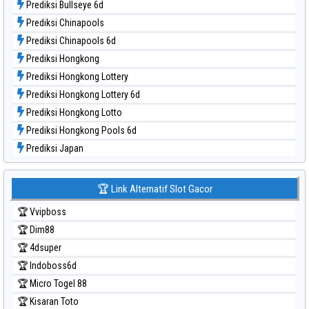
Prediksi Bullseye 6d
Data Togel Taipei
Prediksi Chinapools
Data Togel Taiwan
Prediksi Chinapools 6d
Prediksi Hongkong
Prediksi Hongkong Lottery
Prediksi Hongkong Lottery 6d
Prediksi Hongkong Lotto
Prediksi Hongkong Pools 6d
Prediksi Japan
Prediksi Japan 6d
Prediksi Korea
🏆 Link Alternatif Slot Gacor
Prediksi Kuda Lari
🏆 Vvipboss
Prediksi Magnum Cambodia
🏆 Dim88
Prediksi Nagoya
🏆 4dsuper
Prediksi North Carolina Day
🏆 Indoboss6d
Prediksi Pcso
🏆 Micro Togel 88
Prediksi Sao Paulo
🏆 Kisaran Toto