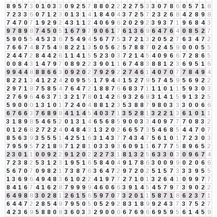
8
9
5
7
3
0
1
0
3
3
0
9
2
5
7
8
8
0
2
2
2
2
7
5
3
3
0
7
8
6
0
5
7
1
8
7
2
3
3
6
0
7
1
2
3
0
1
3
1
4
1
8
4
0
4
3
7
2
5
7
2
3
2
6
8
4
2
8
9
8
7
4
7
0
7
1
9
2
9
2
4
3
1
1
2
4
0
6
9
6
2
0
2
9
2
3
9
3
7
1
9
6
8
4
3
9
7
8
9
8
7
4
5
0
5
1
6
7
9
7
9
0
6
1
7
6
1
3
6
9
6
4
7
6
4
0
8
5
2
7
5
9
0
5
5
4
5
3
3
6
7
5
4
9
4
5
6
7
7
5
3
7
2
1
3
2
0
5
2
7
6
3
4
7
2
7
6
6
7
4
8
7
5
4
9
8
2
2
1
3
5
0
5
6
2
5
7
8
8
7
0
2
4
5
9
0
0
0
5
5
2
4
4
7
2
8
4
4
2
6
1
1
4
1
5
5
2
3
0
3
7
2
1
4
5
4
0
9
6
6
7
2
8
6
5
0
0
8
4
3
1
4
7
9
7
0
8
9
2
2
3
9
0
1
1
6
7
4
8
3
8
8
1
2
3
6
9
5
1
6
9
9
4
4
8
8
8
6
6
3
0
9
2
0
2
7
9
2
9
2
2
7
4
6
1
4
0
7
0
7
7
8
4
9
4
8
2
2
1
3
4
1
2
2
4
2
0
9
5
5
1
7
9
4
4
1
5
2
7
9
5
7
4
5
9
5
6
9
2
2
2
9
7
1
8
7
5
8
5
4
7
6
4
7
2
1
8
8
7
6
6
8
3
7
1
1
1
0
1
1
5
9
3
0
3
2
7
6
9
6
4
6
3
7
1
3
2
1
7
8
0
1
4
2
6
9
3
2
6
8
3
1
4
1
5
9
1
3
2
5
5
9
0
0
0
1
3
1
0
1
7
2
4
0
4
8
8
1
2
3
5
3
8
8
7
9
8
0
3
3
3
0
0
6
6
6
7
6
6
3
7
6
8
9
8
4
1
1
4
5
4
0
3
7
1
3
5
2
8
1
3
2
2
1
3
6
1
0
1
1
3
1
8
9
8
5
4
6
5
2
0
1
3
1
4
6
5
6
8
5
9
0
0
3
3
4
0
9
7
7
7
0
8
3
2
0
1
2
6
8
2
7
2
2
4
0
4
8
4
3
1
3
2
0
2
6
6
5
7
3
5
4
6
8
5
4
4
7
0
7
8
5
6
3
9
3
5
5
5
1
4
2
5
1
6
3
1
4
3
7
7
4
3
4
7
5
6
1
0
1
7
2
3
0
3
7
9
5
9
5
7
2
1
8
9
7
1
2
8
1
0
3
3
9
3
6
0
9
1
1
6
7
7
7
5
8
9
6
5
2
2
3
0
1
1
0
0
9
2
2
9
1
2
0
2
2
2
7
3
1
8
1
3
2
5
6
3
3
0
3
0
9
6
7
4
7
2
3
8
2
5
3
1
2
3
1
9
5
1
6
5
8
4
0
4
9
1
7
8
6
3
0
0
9
9
0
2
0
6
6
5
6
7
0
7
0
9
8
2
1
7
3
8
7
6
3
6
4
7
2
9
7
2
0
2
5
1
5
7
3
3
3
9
5
5
1
3
6
9
6
4
9
4
8
3
6
1
0
2
2
4
1
9
7
7
2
7
1
0
1
3
2
6
4
1
0
9
9
7
7
8
4
1
6
7
4
1
6
2
8
7
9
9
9
9
4
6
0
6
6
3
9
1
4
5
4
5
7
9
7
3
9
0
2
2
6
4
9
8
8
3
0
2
8
1
2
6
1
5
6
5
9
7
0
7
3
2
0
1
1
5
8
7
1
8
6
2
3
7
1
6
4
4
7
2
2
8
5
4
9
7
9
5
0
5
0
5
2
9
2
8
3
1
8
9
9
2
4
3
7
3
7
5
2
7
4
2
3
6
9
5
8
8
0
8
3
6
0
3
3
2
9
0
0
0
6
7
6
9
6
6
9
5
9
5
6
1
4
5
9