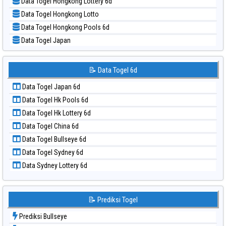
Data Togel Hongkong Lottery 6d
📝 Pola Dasar Sydney
Data Togel Hongkong Lotto
📝 Pola Dasar Sydney Lottery
Data Togel Hongkong Pools 6d
📝 Pola Dasar Sydney Lottery 6d
Data Togel Japan
📝 Pola Dasar Sydney Lotto
Data Togel Japan 6d
📝 Pola Dasar Sydney Pools 6d
Data Togel Korea
📝 Data Togel 6d
📝 Pola Dasar Taipei
Data Togel Kuda Lari
📝 Pola Dasar Taiwan
Data Togel Japan 6d
Data Togel Magnum Cambodia
Data Togel Hk Pools 6d
Data Togel Nagoya
Data Togel Hk Lottery 6d
Data Togel North Carolina Day
Data Togel China 6d
Data Togel Pcso
Data Togel Bullseye 6d
Data Togel Sao Paulo
Data Togel Sydney 6d
Data Togel Singapore
Data Sydney Lottery 6d
Data Togel Sydney
Data Togel Sydney Lottery
Data Togel Sydney Lottery 6d
📝 Prediksi Togel
Data Togel Sydney Lotto
Prediksi Bullseye
Data Togel Sydney Pools 6d