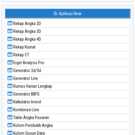
Paito Warna Japan 6d
Paito Warna Korea
📝 Aplikasi New
Paito Warna Kuda Lari
Rekap Angka 2D
Paito Warna Magnum Cambodia
Rekap Angka 3D
Paito Warna Nagoya
Rekap Angka 4D
Paito Warna New York Midday
Rekap Kumat
Paito Warna North Carolina Day
Rekap CT
Paito Warna Pcso
Togel Analysis Pro
Paito Warna Pennsylvania Day
Generator 2d/3d
Paito Warna Sao Paulo
Generator Line
Paito Warna Singapore
Rumus Harian Lengkap
Paito Warna Sydney
Generator BBFS
Paito Warna Sydney Lottery
Kalkulator Invest
Paito Warna Sydney Lottery 6d
Kombinasi Line
Paito Warna Sydney Lotto
Table Angka Pasaran
Paito Warna Sydney Pools 6d
Kolom Pembalik Angka
Paito Warna Taipei
Kolom Susun Data