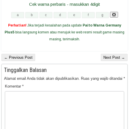
Cek warna perbaris - masukkan 4digit
Perhatian!
Jika terjadi kesalahan pada update
Paito Warna Germany
Plus5
bisa langsung komen atau merujuk ke web resmi result game masing
masing, terimaksih.
← Previous Post
Next Post →
Tinggalkan Balasan
Alamat email Anda tidak akan dipublikasikan.
Ruas yang wajib ditandai
*
Komentar
*