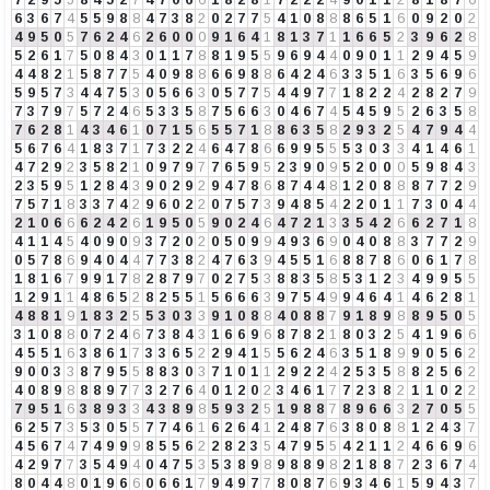
6
3
6
7
4
5
5
9
8
8
4
7
3
8
2
0
2
7
7
5
4
1
0
8
8
8
6
5
1
6
0
9
2
0
2
4
9
5
0
5
7
6
2
4
6
2
6
0
0
0
9
1
6
4
1
8
1
3
7
1
1
6
6
5
2
3
9
6
2
8
5
2
6
1
7
5
0
8
4
3
0
1
1
7
8
8
1
9
5
5
9
6
9
4
4
0
9
0
1
1
2
9
4
5
9
4
4
8
2
1
5
8
7
7
5
4
0
9
8
8
6
6
9
8
8
6
4
2
4
6
3
3
5
1
6
3
5
6
9
6
5
9
5
7
3
4
4
7
5
3
0
5
6
6
3
0
5
7
7
5
4
4
9
7
7
1
8
2
2
4
2
8
2
7
9
7
3
7
9
7
5
7
2
4
6
5
3
3
5
8
7
5
6
6
3
0
4
6
7
4
5
4
5
9
5
2
6
3
5
8
7
6
2
8
1
4
3
4
6
1
0
7
1
5
6
5
5
7
1
8
8
6
3
5
8
2
9
3
2
5
4
7
9
4
4
5
6
7
6
4
1
8
3
7
1
7
3
2
2
4
6
4
7
8
6
6
9
9
5
5
5
3
0
3
3
4
1
4
6
1
4
7
2
9
2
3
5
8
2
1
0
9
7
9
7
7
6
5
9
5
2
3
9
0
9
5
2
0
0
0
5
9
8
4
3
2
3
5
9
5
1
2
8
4
3
9
0
2
9
2
9
4
7
8
6
8
7
4
4
8
1
2
0
8
8
8
7
7
2
9
7
5
7
1
8
3
3
7
4
2
9
6
0
2
2
0
7
5
7
3
9
4
8
5
4
2
2
0
1
1
7
3
0
4
4
2
1
0
6
6
6
2
4
2
6
1
9
5
0
5
9
0
2
4
6
4
7
2
1
3
3
5
4
2
6
6
2
7
1
8
4
1
1
4
5
4
0
9
0
9
3
7
2
0
2
0
5
0
9
9
4
9
3
6
9
0
4
0
8
8
3
7
7
2
9
0
5
7
8
6
9
4
0
4
4
7
7
3
8
2
4
7
6
3
9
4
5
5
1
6
8
8
7
8
6
0
6
1
7
8
1
8
1
6
7
9
9
1
7
8
2
8
7
9
7
0
2
7
5
3
8
8
3
5
8
5
3
1
2
3
4
9
9
5
5
1
2
9
1
1
4
8
6
5
2
8
2
5
5
1
5
6
6
6
3
9
7
5
4
9
9
4
6
4
1
4
6
2
8
1
4
8
8
1
9
1
8
3
2
5
5
3
0
3
3
9
1
0
8
8
4
0
8
8
7
9
1
8
9
8
8
9
5
0
5
3
1
0
8
8
0
7
2
4
6
7
3
8
4
3
1
6
6
9
6
8
7
8
2
1
8
0
3
2
5
4
1
9
6
6
4
5
5
1
6
3
8
6
1
7
3
3
6
5
2
2
9
4
1
5
5
6
2
4
6
3
5
1
8
9
9
0
5
6
2
9
0
0
3
3
8
7
9
5
5
8
8
3
0
3
7
1
0
1
1
2
9
2
2
4
2
5
3
5
8
8
2
5
6
2
4
0
8
9
8
8
8
9
7
7
3
2
7
6
4
0
1
2
0
2
3
4
6
1
7
7
2
3
8
2
1
1
0
2
2
7
9
5
1
6
3
8
9
3
3
4
3
8
9
8
5
9
3
2
5
1
9
8
8
7
8
9
6
6
3
2
7
0
5
5
6
2
5
7
3
5
3
0
5
5
7
7
4
6
1
6
2
6
4
1
2
4
8
7
6
3
8
0
8
8
1
2
4
3
7
4
5
6
7
4
7
4
9
9
9
8
5
5
6
2
2
8
2
3
5
4
7
9
5
5
4
2
1
1
2
4
6
6
9
6
4
2
9
7
7
3
5
4
9
4
0
4
7
5
3
5
3
8
9
8
9
8
8
9
8
2
1
8
8
7
2
3
6
7
4
8
0
4
4
8
0
1
9
6
6
0
6
6
1
7
9
4
9
7
7
8
0
8
7
6
9
3
4
6
1
5
9
4
3
7