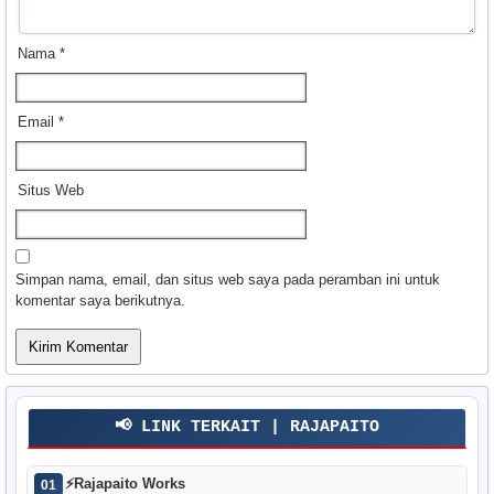
Nama
*
Email
*
Situs Web
Simpan nama, email, dan situs web saya pada peramban ini untuk
komentar saya berikutnya.
📢 LINK TERKAIT | RAJAPAITO
⚡
Rajapaito Works
01