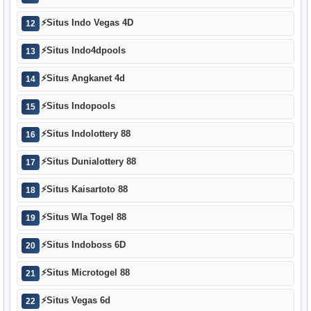
⚡
Situs Indo Vegas 4D
12
⚡
Situs Indo4dpools
13
⚡
Situs Angkanet 4d
14
⚡
Situs Indopools
15
⚡
Situs Indolottery 88
16
⚡
Situs Dunialottery 88
17
⚡
Situs Kaisartoto 88
18
⚡
Situs Wla Togel 88
19
⚡
Situs Indoboss 6D
20
⚡
Situs Microtogel 88
21
⚡
Situs Vegas 6d
22