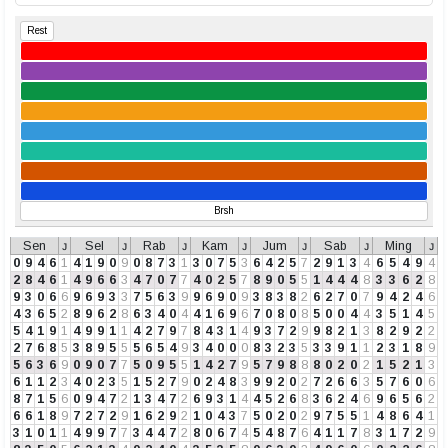
Rest
Brsh
Sen
ᴊ
Sel
ᴊ
Rab
ᴊ
Kam
ᴊ
Jum
ᴊ
Sab
ᴊ
Ming
ᴊ
0
9
4
6
1
4
1
9
0
9
0
8
7
3
1
3
0
7
5
3
6
4
2
5
7
2
9
1
3
4
6
5
4
9
4
2
8
4
6
1
4
9
6
6
3
4
7
0
7
7
4
0
2
5
7
8
9
0
5
5
1
4
4
4
8
3
3
6
2
8
9
3
0
6
6
9
6
9
3
3
7
5
6
3
9
9
6
9
0
9
3
8
3
8
2
6
2
7
0
7
9
4
2
4
6
4
3
6
5
2
8
9
6
2
8
6
3
4
0
4
4
1
6
9
6
7
0
8
0
8
5
0
0
4
4
3
5
1
4
5
5
4
1
9
1
4
9
9
1
1
4
2
7
9
7
8
4
3
1
4
9
3
7
2
9
9
8
2
1
3
8
2
9
2
2
2
7
6
8
5
3
8
9
5
5
5
6
5
4
9
3
4
0
0
0
8
3
2
3
5
3
3
9
1
1
2
3
1
8
9
5
6
3
6
9
0
9
0
7
7
5
0
9
5
5
1
4
2
7
9
5
7
9
8
8
8
0
2
0
2
1
5
2
1
3
6
1
1
2
3
4
0
2
3
5
1
5
2
7
9
0
2
4
8
3
9
9
2
0
2
7
2
6
6
3
5
7
6
0
6
8
7
1
5
6
0
9
4
7
2
1
3
4
7
2
6
9
3
1
4
4
5
2
6
8
3
6
2
4
6
9
6
5
6
2
6
6
1
8
9
7
2
7
2
9
1
6
2
9
2
1
0
4
3
7
5
0
2
0
2
9
7
5
5
1
4
8
6
4
1
3
1
0
1
1
4
9
9
7
7
3
4
4
7
2
8
0
6
7
4
5
4
8
7
6
4
1
1
7
8
3
1
7
2
9