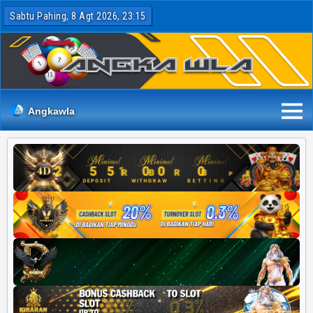
Sabtu Pahing, 8 Agt 2026, 23:15
Angkawla