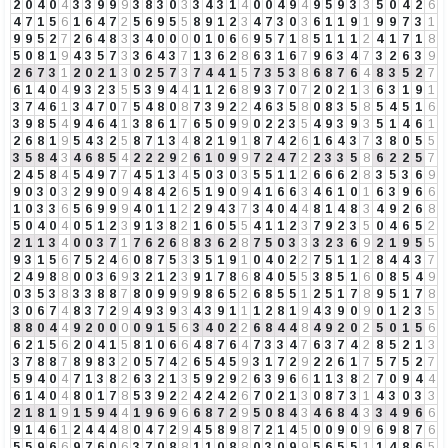
2
0
4
0
4
3
3
9
9
9
3
8
3
0
3
3
4
3
1
4
0
0
4
9
4
9
5
9
3
3
5
0
4
2
6
4
7
1
5
6
1
6
4
7
2
5
6
9
5
5
8
9
1
2
3
4
7
3
0
3
6
1
1
9
1
9
9
7
3
1
9
9
5
2
7
2
6
4
8
3
3
4
0
0
0
0
1
0
6
6
9
5
7
1
8
5
1
1
1
2
4
1
7
1
8
5
0
8
1
9
4
3
5
7
3
3
6
4
3
7
1
3
6
2
8
6
3
1
6
7
9
6
3
4
7
3
2
6
3
9
2
6
7
3
1
2
0
2
1
3
0
2
5
7
3
7
4
4
1
5
7
3
5
3
8
6
8
7
6
4
8
3
5
2
7
6
1
4
0
4
9
3
2
3
5
5
3
9
4
4
1
1
2
6
8
9
3
7
0
7
2
0
2
1
3
6
3
1
9
1
3
7
4
6
1
3
4
7
0
7
5
4
8
0
8
7
3
9
2
2
4
6
3
5
8
0
8
3
5
8
5
4
5
1
6
3
9
8
5
4
9
4
6
4
1
3
8
6
1
7
6
5
0
9
9
0
2
2
3
5
4
9
3
9
3
5
1
4
6
1
2
6
8
1
9
5
4
3
2
5
8
7
1
3
4
8
2
1
9
1
8
7
4
2
6
1
6
4
3
7
3
8
0
5
5
3
5
8
4
3
4
6
8
5
4
2
2
2
9
2
6
1
0
9
9
7
2
4
7
2
2
3
3
5
8
6
2
2
5
7
2
4
5
8
4
5
4
9
7
7
4
5
1
3
4
5
0
3
0
3
5
5
1
1
2
6
6
6
2
8
3
5
3
6
9
9
0
3
0
3
2
9
9
0
9
4
8
4
2
6
5
1
9
0
9
4
1
6
6
3
4
6
1
0
1
6
3
9
6
6
1
0
3
3
6
5
6
9
9
9
4
0
1
1
2
2
9
4
3
7
3
4
0
4
4
8
1
4
8
3
4
9
2
6
8
5
0
4
0
4
0
5
1
2
3
9
1
3
8
2
1
6
0
5
5
4
1
1
2
3
7
9
2
3
5
0
4
6
5
2
2
1
1
3
4
0
0
3
7
1
7
6
2
6
8
8
3
6
2
8
7
5
0
3
3
3
2
3
6
9
2
1
9
5
5
9
3
1
5
6
7
5
2
4
6
0
8
7
5
3
3
5
1
9
1
0
4
0
2
2
7
5
1
1
2
8
4
4
3
7
2
4
9
8
8
0
0
3
6
9
3
2
1
2
3
9
1
7
8
6
8
4
0
5
5
3
8
5
1
6
0
8
5
4
9
0
3
5
3
8
3
3
8
8
7
8
0
9
9
9
9
8
6
5
2
6
8
5
5
1
2
5
1
7
8
9
5
1
7
8
3
0
6
7
4
8
3
7
2
9
4
9
3
9
3
4
3
9
1
1
1
2
8
1
9
4
3
9
0
9
0
1
2
3
5
8
8
0
4
4
9
2
0
0
0
0
9
1
5
6
3
4
0
2
2
6
8
4
4
8
4
9
2
0
2
5
0
1
5
6
6
2
1
5
6
2
0
4
1
5
8
1
0
6
6
4
8
7
6
4
7
3
3
4
7
6
3
7
4
2
8
5
2
1
3
3
7
8
8
7
8
9
8
3
2
0
5
7
4
2
6
5
4
5
9
3
1
7
2
9
2
2
6
1
7
5
7
5
2
7
5
9
4
0
4
7
1
3
8
2
6
3
2
1
3
5
9
2
9
2
6
3
9
6
6
1
1
3
8
2
7
0
9
4
4
6
1
4
0
4
8
0
1
7
8
5
3
9
2
2
4
2
4
2
6
7
0
2
1
3
0
8
7
3
1
4
3
0
3
3
2
1
8
1
9
1
5
9
4
4
1
9
6
9
6
6
8
7
2
9
5
0
8
4
3
4
6
8
4
3
3
4
9
6
6
9
1
4
6
1
2
4
4
4
8
0
4
7
2
9
4
5
8
9
8
7
2
1
4
5
0
0
9
0
9
6
9
8
7
6
5
5
9
6
6
9
7
6
0
6
3
7
0
8
8
1
1
0
8
8
0
3
0
9
9
5
6
5
5
1
1
4
8
6
5