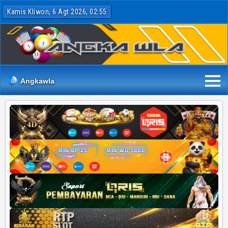
Kamis Kliwon, 6 Agt 2026, 02:55
Angkawla