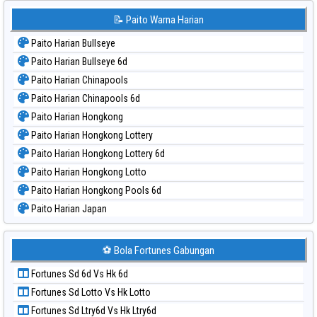
📝 Paito Warna Harian
Paito Harian Bullseye
Paito Harian Bullseye 6d
Paito Harian Chinapools
Paito Harian Chinapools 6d
Paito Harian Hongkong
Paito Harian Hongkong Lottery
Paito Harian Hongkong Lottery 6d
Paito Harian Hongkong Lotto
Paito Harian Hongkong Pools 6d
Paito Harian Japan
Paito Harian Japan 6d
Paito Harian Korea
⚽ Bola Fortunes Gabungan
Paito Harian Kuda Lari
Fortunes Sd 6d Vs Hk 6d
Paito Harian Magnum Cambodia
Fortunes Sd Lotto Vs Hk Lotto
Paito Harian Nagoya
Fortunes Sd Ltry6d Vs Hk Ltry6d