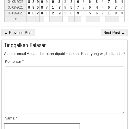
04-08-2026
8
2
9
0
9
9
3
3
2
6
8
6
8
5
7
6
4
05-08-2026
9
9
0
8
8
1
7
8
5
7
3
0
4
4
0
7
7
06-08-2026
0
6
2
8
1
2
9
2
6
9
6
5
6
2
1
8
9
-x-
.
.
.
.
.
← Previous Post
Next Post →
Tinggalkan Balasan
Alamat email Anda tidak akan dipublikasikan.
Ruas yang wajib ditandai
*
Komentar
*
Nama
*