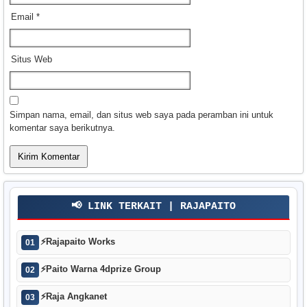
Email
*
Situs Web
Simpan nama, email, dan situs web saya pada peramban ini untuk
komentar saya berikutnya.
📢 LINK TERKAIT | RAJAPAITO
⚡
Rajapaito Works
01
⚡
Paito Warna 4dprize Group
02
⚡
Raja Angkanet
03