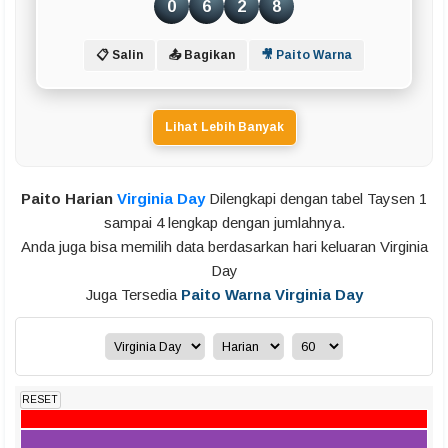
0
6
2
8
📋 Salin
📤 Bagikan
🎥 Paito Warna
Lihat Lebih Banyak
Paito Harian
Virginia Day
Dilengkapi dengan tabel Taysen 1
sampai 4 lengkap dengan jumlahnya.
Anda juga bisa memilih data berdasarkan hari keluaran Virginia
Day
Juga Tersedia
Paito Warna Virginia Day
RESET