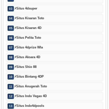
⚡
Situs 4dsuper
03
⚡
Situs Kisaran Toto
04
⚡
Situs Kisaran 4D
05
⚡
Situs Pelita Toto
06
⚡
Situs 4dprize Wla
07
⚡
Situs Aksara 4D
08
⚡
Situs Shio 88
09
⚡
Situs Bintang 4DP
10
⚡
Situs Anugerah Toto
11
⚡
Situs Indo Vegas 4D
12
⚡
Situs Indo4dpools
13