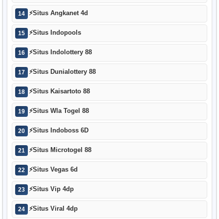
⚡
Situs Angkanet 4d
14
⚡
Situs Indopools
15
⚡
Situs Indolottery 88
16
⚡
Situs Dunialottery 88
17
⚡
Situs Kaisartoto 88
18
⚡
Situs Wla Togel 88
19
⚡
Situs Indoboss 6D
20
⚡
Situs Microtogel 88
21
⚡
Situs Vegas 6d
22
⚡
Situs Vip 4dp
23
⚡
Situs Viral 4dp
24