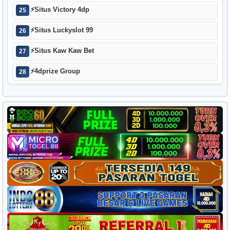
⚡
Situs Victory 4dp
25
⚡
Situs Luckyslot 99
26
⚡
Situs Kaw Kaw Bet
27
⚡
4dprize Group
28