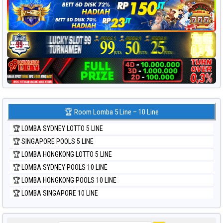
🏆 Room Lomba 5 Line – 10 Line
🏆 LOMBA SYDNEY LOTTO 5 LINE
🏆 SINGAPORE POOLS 5 LINE
🏆 LOMBA HONGKONG LOTTO 5 LINE
🏆 LOMBA SYDNEY POOLS 10 LINE
🏆 LOMBA HONGKONG POOLS 10 LINE
🏆 LOMBA SINGAPORE 10 LINE