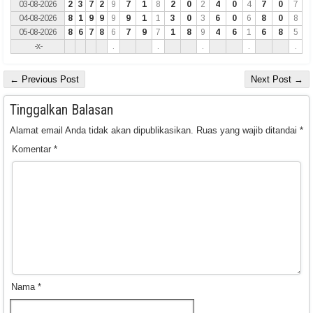
03-08-2026
2
3
7
2
9
7
1
8
2
0
2
4
0
4
7
0
7
04-08-2026
8
1
9
9
9
9
1
1
3
0
3
6
0
6
8
0
8
05-08-2026
8
6
7
8
6
7
9
7
1
8
9
4
6
1
6
8
5
-x-
.
.
.
.
.
← Previous Post
Next Post →
Tinggalkan Balasan
Alamat email Anda tidak akan dipublikasikan.
Ruas yang wajib ditandai
*
Komentar
*
Nama
*