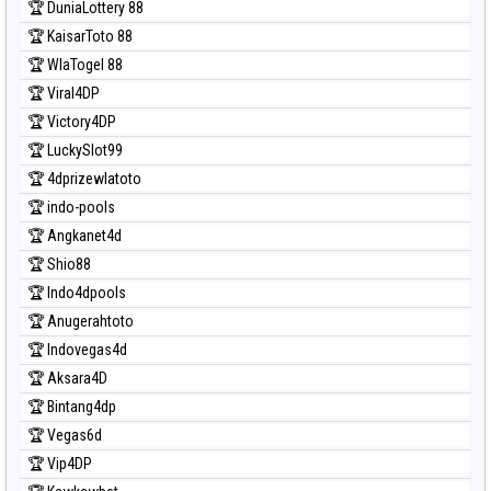
🏆 DuniaLottery 88
Prediksi Sydney Lotto
🏆 KaisarToto 88
Prediksi Sydney Pools 6d
🏆 WlaTogel 88
Prediksi Taipei
🏆 Viral4DP
Prediksi Taiwan
🏆 Victory4DP
🏆 LuckySlot99
🏆 4dprizewlatoto
🏆 indo-pools
🏆 Angkanet4d
🏆 Shio88
🏆 Indo4dpools
🏆 Anugerahtoto
🏆 Indovegas4d
🏆 Aksara4D
🏆 Bintang4dp
🏆 Vegas6d
🏆 Vip4DP