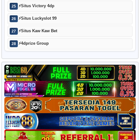
⚡
Situs Victory 4dp
25
⚡
Situs Luckyslot 99
26
⚡
Situs Kaw Kaw Bet
27
⚡
4dprize Group
28