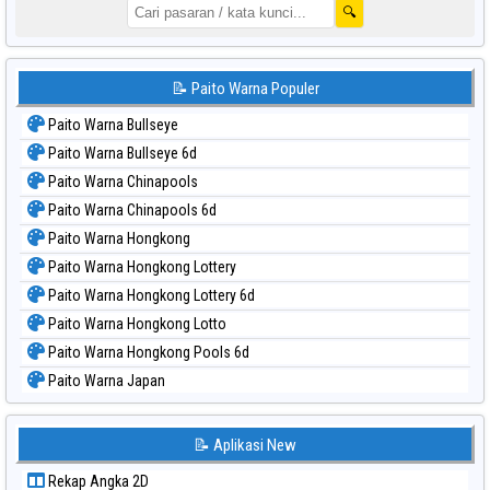
🔍
📝 Paito Warna Populer
Paito Warna Bullseye
Paito Warna Bullseye 6d
Paito Warna Chinapools
Paito Warna Chinapools 6d
Paito Warna Hongkong
Paito Warna Hongkong Lottery
Paito Warna Hongkong Lottery 6d
Paito Warna Hongkong Lotto
Paito Warna Hongkong Pools 6d
Paito Warna Japan
Paito Warna Japan 6d
Paito Warna Korea
📝 Aplikasi New
Paito Warna Kuda Lari
Rekap Angka 2D