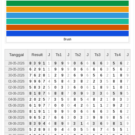
Brush
Tanggal
Result
J
Ts1
J
Ts2
J
Ts3
J
Ts4
J
28-05-2026
8
3
9
1
1
9
9
9
0
6
6
6
6
3
5
6
2
29-05-2026
6
2
9
1
1
9
9
9
0
6
6
6
6
3
5
6
2
30-05-2026
7
6
2
8
1
2
9
2
6
9
6
5
6
2
1
8
9
01-06-2026
9
9
6
7
4
5
8
4
3
8
2
2
3
5
8
8
7
02-06-2026
5
8
3
2
5
0
3
3
6
0
6
1
8
9
1
0
1
03-06-2026
8
1
8
7
6
8
8
7
0
9
9
3
3
6
5
9
5
04-06-2026
2
0
2
5
7
3
5
8
8
5
4
8
2
1
0
3
3
05-06-2026
6
1
9
7
7
0
0
0
4
2
6
1
1
2
9
2
2
06-06-2026
8
1
9
1
1
9
9
9
0
6
6
6
6
3
5
6
2
08-06-2026
9
6
5
2
7
6
6
3
0
3
3
9
9
9
8
5
4
09-06-2026
8
3
9
4
4
8
9
8
3
1
4
3
6
9
8
1
9
10-06-2026
5
2
8
9
8
9
4
4
0
5
5
6
7
4
5
5
1