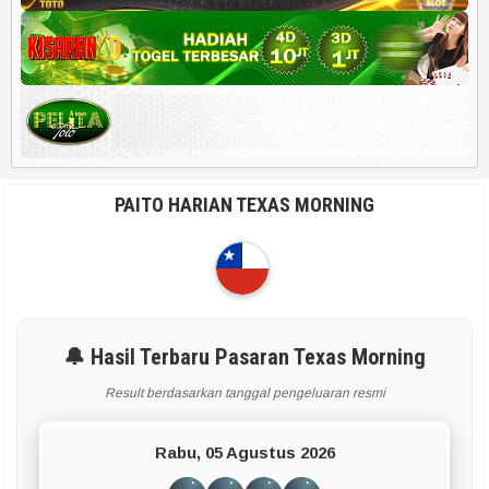
PAITO HARIAN TEXAS MORNING
🔔 Hasil Terbaru Pasaran Texas Morning
Result berdasarkan tanggal pengeluaran resmi
Rabu, 05 Agustus 2026