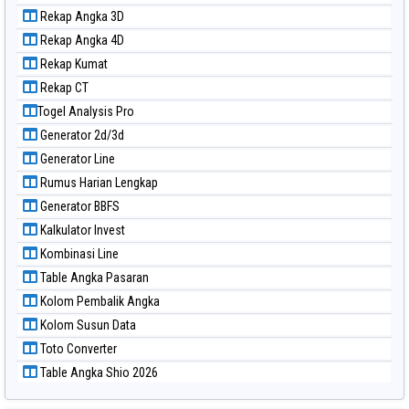
Paito Warna Magnum Cambodia
Rekap Angka 3D
Paito Warna Nagoya
Rekap Angka 4D
Paito Warna New York Midday
Rekap Kumat
Paito Warna North Carolina Day
Rekap CT
Paito Warna Pcso
Togel Analysis Pro
Paito Warna Pennsylvania Day
Generator 2d/3d
Paito Warna Sao Paulo
Generator Line
Paito Warna Singapore
Rumus Harian Lengkap
Paito Warna Sydney
Generator BBFS
Paito Warna Sydney Lottery
Kalkulator Invest
Paito Warna Sydney Lottery 6d
Kombinasi Line
Paito Warna Sydney Lotto
Table Angka Pasaran
Paito Warna Sydney Pools 6d
Kolom Pembalik Angka
Paito Warna Taipei
Kolom Susun Data
Paito Warna Taiwan
Toto Converter
Table Angka Shio 2026