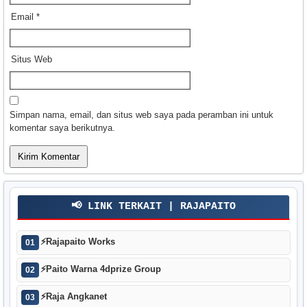
Email
*
Situs Web
Simpan nama, email, dan situs web saya pada peramban ini untuk
komentar saya berikutnya.
📢 LINK TERKAIT | RAJAPAITO
⚡
Rajapaito Works
01
⚡
Paito Warna 4dprize Group
02
⚡
Raja Angkanet
03