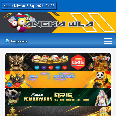
Kamis Kliwon, 6 Agt 2026, 04:32
Angkawla