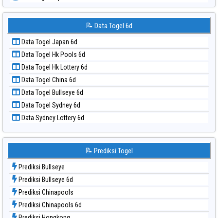
📝 Pola Dasar Sydney Lotto
Data Togel Japan 6d
📝 Pola Dasar Sydney Pools 6d
Data Togel Korea
📝 Data Togel 6d
📝 Pola Dasar Taipei
Data Togel Kuda Lari
📝 Pola Dasar Taiwan
Data Togel Japan 6d
Data Togel Magnum Cambodia
Data Togel Hk Pools 6d
Data Togel Nagoya
Data Togel Hk Lottery 6d
Data Togel North Carolina Day
Data Togel China 6d
Data Togel Pcso
Data Togel Bullseye 6d
Data Togel Sao Paulo
Data Togel Sydney 6d
Data Togel Singapore
Data Sydney Lottery 6d
Data Togel Sydney
Data Togel Sydney Lottery
Data Togel Sydney Lottery 6d
📝 Prediksi Togel
Data Togel Sydney Lotto
Prediksi Bullseye
Data Togel Sydney Pools 6d
Prediksi Bullseye 6d
Data Togel Taipei
Prediksi Chinapools
Data Togel Taiwan
Prediksi Chinapools 6d
Prediksi Hongkong