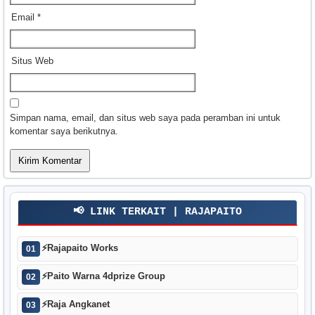
Email
*
Situs Web
Simpan nama, email, dan situs web saya pada peramban ini untuk
komentar saya berikutnya.
📢 LINK TERKAIT | RAJAPAITO
⚡
Rajapaito Works
01
⚡
Paito Warna 4dprize Group
02
⚡
Raja Angkanet
03