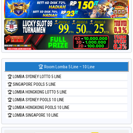
🏆 Room Lomba 5 Line – 10 Line
🏆 LOMBA SYDNEY LOTTO 5 LINE
🏆 SINGAPORE POOLS 5 LINE
🏆 LOMBA HONGKONG LOTTO 5 LINE
🏆 LOMBA SYDNEY POOLS 10 LINE
🏆 LOMBA HONGKONG POOLS 10 LINE
🏆 LOMBA SINGAPORE 10 LINE