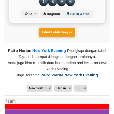
1
8
9
6
📋 Salin
📤 Bagikan
🎥 Paito Warna
Lihat Lebih Banyak
Paito Harian
New York Evening
Dilengkapi dengan tabel
Taysen 1 sampai 4 lengkap dengan jumlahnya.
Anda juga bisa memilih data berdasarkan hari keluaran New
York Evening
Juga Tersedia
Paito Warna New York Evening
RESET