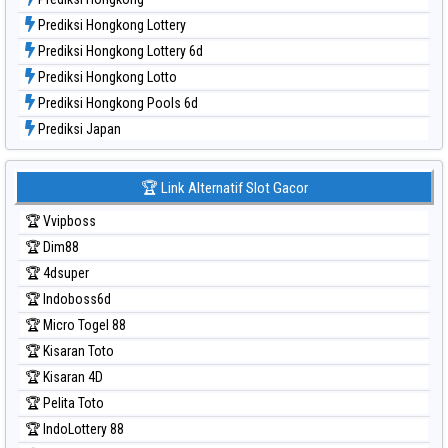
Prediksi Hongkong Lottery
Prediksi Hongkong Lottery 6d
Prediksi Hongkong Lotto
Prediksi Hongkong Pools 6d
Prediksi Japan
Prediksi Japan 6d
Prediksi Korea
🏆 Link Alternatif Slot Gacor
Prediksi Kuda Lari
🏆 Vvipboss
Prediksi Magnum Cambodia
🏆 Dim88
Prediksi Nagoya
🏆 4dsuper
Prediksi North Carolina Day
🏆 Indoboss6d
Prediksi Pcso
🏆 Micro Togel 88
Prediksi Sao Paulo
🏆 Kisaran Toto
Prediksi Singapore
🏆 Kisaran 4D
Prediksi Sydney
🏆 Pelita Toto
Prediksi Sydney Lottery
🏆 IndoLottery 88
Prediksi Sydney Lottery 6d