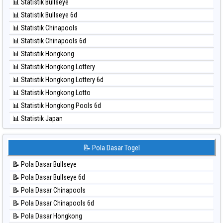
⚽ Bola Merah Taiwan
📊 Statistik Bullseye
⚽ Bola Hitam Magnum Cambodia
📊 Statistik Bullseye 6d
⚽ Bola Hitam Nagoya
📊 Statistik Chinapools
⚽ Bola Hitam North Carolina Day
📊 Statistik Chinapools 6d
⚽ Bola Hitam Pcso
📊 Statistik Hongkong
⚽ Bola Hitam Sao Paulo
📊 Statistik Hongkong Lottery
⚽ Bola Hitam Singapore
📊 Statistik Hongkong Lottery 6d
⚽ Bola Hitam Sydney
📊 Statistik Hongkong Lotto
⚽ Bola Hitam Sydney Lottery
📊 Statistik Hongkong Pools 6d
⚽ Bola Hitam Sydney Lottery 6d
📊 Statistik Japan
⚽ Bola Hitam Sydney Lotto
📊 Statistik Japan 6d
⚽ Bola Hitam Sydney Pools 6d
📊 Statistik Korea
📝 Pola Dasar Togel
⚽ Bola Hitam Taipei
📊 Statistik Kuda Lari
⚽ Bola Hitam Taiwan
📝 Pola Dasar Bullseye
📊 Statistik Magnum Cambodia
📝 Pola Dasar Bullseye 6d
📊 Statistik Nagoya
📝 Pola Dasar Chinapools
📊 Statistik New York Midday
📝 Pola Dasar Chinapools 6d
📊 Statistik North Carolina Day
📝 Pola Dasar Hongkong
📊 Statistik Pcso