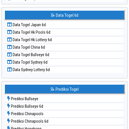
📝 Pola Dasar Sydney Lotto
Data Togel Japan 6d
📝 Pola Dasar Sydney Pools 6d
Data Togel Korea
📝 Data Togel 6d
📝 Pola Dasar Taipei
Data Togel Kuda Lari
📝 Pola Dasar Taiwan
Data Togel Japan 6d
Data Togel Magnum Cambodia
Data Togel Hk Pools 6d
Data Togel Nagoya
Data Togel Hk Lottery 6d
Data Togel North Carolina Day
Data Togel China 6d
Data Togel Pcso
Data Togel Bullseye 6d
Data Togel Sao Paulo
Data Togel Sydney 6d
Data Togel Singapore
Data Sydney Lottery 6d
Data Togel Sydney
Data Togel Sydney Lottery
Data Togel Sydney Lottery 6d
📝 Prediksi Togel
Data Togel Sydney Lotto
Prediksi Bullseye
Data Togel Sydney Pools 6d
Prediksi Bullseye 6d
Data Togel Taipei
Prediksi Chinapools
Data Togel Taiwan
Prediksi Chinapools 6d
Prediksi Hongkong