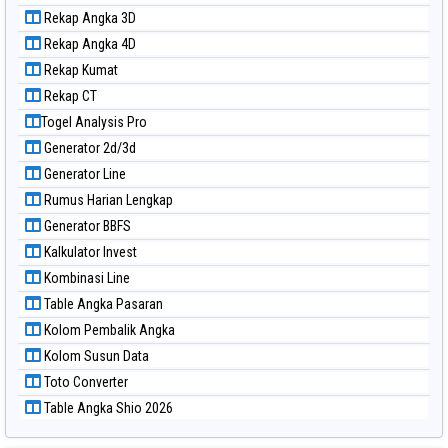
Paito Warna Magnum Cambodia
Rekap Angka 3D
Paito Warna Nagoya
Rekap Angka 4D
Paito Warna New York Midday
Rekap Kumat
Paito Warna North Carolina Day
Rekap CT
Paito Warna Pcso
Togel Analysis Pro
Paito Warna Pennsylvania Day
Generator 2d/3d
Paito Warna Sao Paulo
Generator Line
Paito Warna Singapore
Rumus Harian Lengkap
Paito Warna Sydney
Generator BBFS
Paito Warna Sydney Lottery
Kalkulator Invest
Paito Warna Sydney Lottery 6d
Kombinasi Line
Paito Warna Sydney Lotto
Table Angka Pasaran
Paito Warna Sydney Pools 6d
Kolom Pembalik Angka
Paito Warna Taipei
Kolom Susun Data
Paito Warna Taiwan
Toto Converter
Table Angka Shio 2026