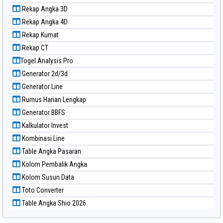
Paito Warna Magnum Cambodia
Rekap Angka 3D
Paito Warna Nagoya
Rekap Angka 4D
Paito Warna New York Midday
Rekap Kumat
Paito Warna North Carolina Day
Rekap CT
Paito Warna Pcso
Togel Analysis Pro
Paito Warna Pennsylvania Day
Generator 2d/3d
Paito Warna Sao Paulo
Generator Line
Paito Warna Singapore
Rumus Harian Lengkap
Paito Warna Sydney
Generator BBFS
Paito Warna Sydney Lottery
Kalkulator Invest
Paito Warna Sydney Lottery 6d
Kombinasi Line
Paito Warna Sydney Lotto
Table Angka Pasaran
Paito Warna Sydney Pools 6d
Kolom Pembalik Angka
Paito Warna Taipei
Kolom Susun Data
Paito Warna Taiwan
Toto Converter
Table Angka Shio 2026