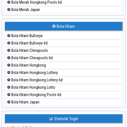
⚽ Bola Merah Hongkong Pools 6d
⚽ Bola Merah Japan
⚽ Bola Merah Japan 6d
⚽ Bola Merah Korea
⚽ Bola Hitam
⚽ Bola Merah Kuda Lari
⚽ Bola Hitam Bullseye
⚽ Bola Merah Magnum Cambodia
⚽ Bola Hitam Bullseye 6d
⚽ Bola Merah Nagoya
⚽ Bola Hitam Chinapools
⚽ Bola Merah North Carolina Day
⚽ Bola Hitam Chinapools 6d
⚽ Bola Merah Pcso
⚽ Bola Hitam Hongkong
⚽ Bola Merah Sao Paulo
⚽ Bola Hitam Hongkong Lottery
⚽ Bola Merah Singapore
⚽ Bola Hitam Hongkong Lottery 6d
⚽ Bola Merah Sydney
⚽ Bola Hitam Hongkong Lotto
⚽ Bola Merah Sydney Lottery
⚽ Bola Hitam Hongkong Pools 6d
⚽ Bola Merah Sydney Lottery 6d
⚽ Bola Hitam Japan
⚽ Bola Merah Sydney Lotto
⚽ Bola Hitam Japan 6d
⚽ Bola Merah Sydney Pools 6d
⚽ Bola Hitam Korea
📊 Statistik Togel
⚽ Bola Merah Taipei
⚽ Bola Hitam Kuda Lari