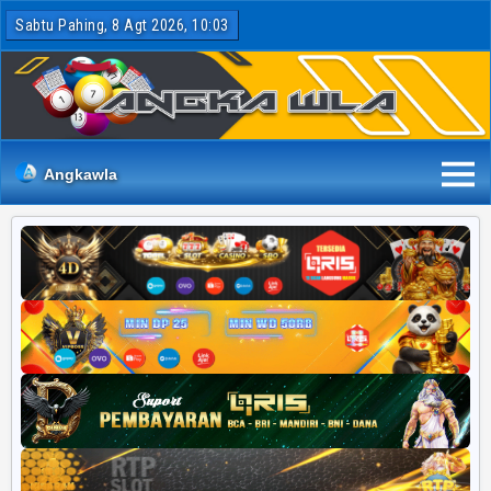
Sabtu Pahing, 8 Agt 2026, 10:03
Angkawla