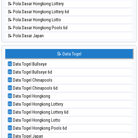
📝 Pola Dasar Hongkong Lottery
📊 Statistik Pennsylvania Day
📝 Pola Dasar Hongkong Lottery 6d
📊 Statistik Sao Paulo
📝 Pola Dasar Hongkong Lotto
📊 Statistik Singapore
📝 Pola Dasar Hongkong Pools 6d
📊 Statistik Sydney
📝 Pola Dasar Japan
📊 Statistik Sydney Lottery
📝 Pola Dasar Japan 6d
📊 Statistik Sydney Lottery 6d
📝 Pola Dasar Korea
📝 Data Togel
📊 Statistik Sydney Lotto
📝 Pola Dasar Kuda Lari
📊 Statistik Sydney Pools 6d
Data Togel Bullseye
📝 Pola Dasar Magnum Cambodia
📊 Statistik Taipei
Data Togel Bullseye 6d
📝 Pola Dasar Nagoya
📊 Statistik Taiwan
Data Togel Chinapools
📝 Pola Dasar North Carolina Day
Data Togel Chinapools 6d
📝 Pola Dasar Pcso
Data Togel Hongkong
📝 Pola Dasar Sao Paulo
Data Togel Hongkong Lottery
📝 Pola Dasar Singapore
Data Togel Hongkong Lottery 6d
📝 Pola Dasar Sydney
Data Togel Hongkong Lotto
📝 Pola Dasar Sydney Lottery
Data Togel Hongkong Pools 6d
📝 Pola Dasar Sydney Lottery 6d
Data Togel Japan