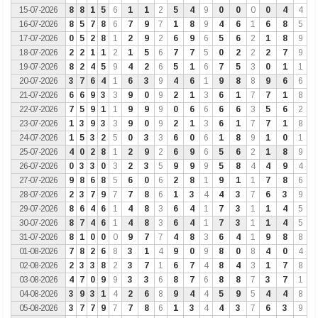
15-07-2026
8
8
1
5
6
1
1
2
5
4
9
0
0
0
0
4
4
16-07-2026
8
5
7
8
6
7
9
7
1
8
9
4
6
1
6
8
5
17-07-2026
0
5
2
8
1
2
9
2
6
9
6
5
6
2
1
8
9
18-07-2026
2
2
1
1
2
1
5
6
7
7
5
0
2
2
2
7
9
19-07-2026
8
2
4
5
9
4
2
6
5
1
6
7
5
3
0
1
1
20-07-2026
3
7
6
4
1
6
3
9
4
6
1
9
8
8
9
6
6
21-07-2026
6
6
9
3
3
9
0
9
2
1
3
6
1
7
7
1
8
22-07-2026
7
5
9
1
1
9
9
9
0
6
6
6
6
3
5
6
2
23-07-2026
1
3
9
3
3
9
0
9
2
1
3
6
1
7
7
1
8
24-07-2026
1
5
3
2
5
0
3
3
6
0
6
1
8
9
1
0
1
25-07-2026
4
0
2
8
1
2
9
2
6
9
6
5
6
2
1
8
9
26-07-2026
0
3
3
0
3
2
3
5
9
9
9
5
8
4
4
9
4
27-07-2026
9
8
6
8
5
6
0
6
2
8
1
9
1
1
7
8
6
28-07-2026
2
3
7
9
7
7
8
6
1
3
4
4
3
7
6
3
9
29-07-2026
8
6
4
6
1
4
8
3
6
4
1
7
3
1
1
4
5
30-07-2026
8
7
4
6
1
4
8
3
6
4
1
7
3
1
1
4
5
31-07-2026
8
1
0
0
0
9
7
7
4
8
3
6
4
1
9
8
8
01-08-2026
7
8
2
6
8
3
1
4
9
0
9
8
0
8
4
0
4
02-08-2026
2
3
3
8
2
3
7
1
6
7
4
8
4
3
1
7
8
03-08-2026
4
7
0
9
9
3
3
6
8
7
6
8
8
7
3
7
1
04-08-2026
3
9
3
1
4
2
6
8
9
4
4
5
9
5
4
4
8
05-08-2026
3
7
7
9
7
7
8
6
1
3
4
4
3
7
6
3
9