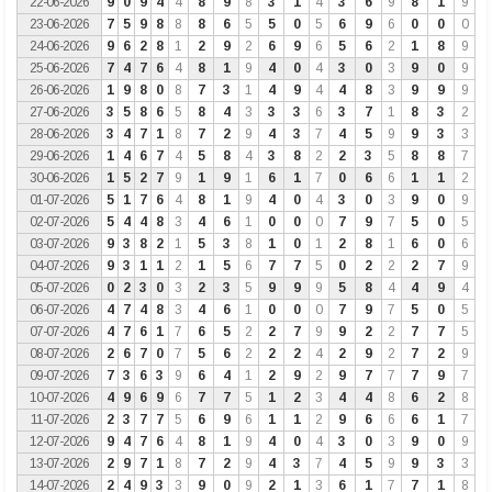
22-06-2026
9
0
9
4
4
8
9
8
3
1
4
3
6
9
8
1
9
23-06-2026
7
5
9
8
8
8
6
5
5
0
5
6
9
6
0
0
0
24-06-2026
9
6
2
8
1
2
9
2
6
9
6
5
6
2
1
8
9
25-06-2026
7
4
7
6
4
8
1
9
4
0
4
3
0
3
9
0
9
26-06-2026
1
9
8
0
8
7
3
1
4
9
4
4
8
3
9
9
9
27-06-2026
3
5
8
6
5
8
4
3
3
3
6
3
7
1
8
3
2
28-06-2026
3
4
7
1
8
7
2
9
4
3
7
4
5
9
9
3
3
29-06-2026
1
4
6
7
4
5
8
4
3
8
2
2
3
5
8
8
7
30-06-2026
1
5
2
7
9
1
9
1
6
1
7
0
6
6
1
1
2
01-07-2026
5
1
7
6
4
8
1
9
4
0
4
3
0
3
9
0
9
02-07-2026
5
4
4
8
3
4
6
1
0
0
0
7
9
7
5
0
5
03-07-2026
9
3
8
2
1
5
3
8
1
0
1
2
8
1
6
0
6
04-07-2026
9
3
1
1
2
1
5
6
7
7
5
0
2
2
2
7
9
05-07-2026
0
2
3
0
3
2
3
5
9
9
9
5
8
4
4
9
4
06-07-2026
4
7
4
8
3
4
6
1
0
0
0
7
9
7
5
0
5
07-07-2026
4
7
6
1
7
6
5
2
2
7
9
9
2
2
7
7
5
08-07-2026
2
6
7
0
7
5
6
2
2
2
4
2
9
2
7
2
9
09-07-2026
7
3
6
3
9
6
4
1
2
9
2
9
7
7
7
9
7
10-07-2026
4
9
6
9
6
7
7
5
1
2
3
4
4
8
6
2
8
11-07-2026
2
3
7
7
5
6
9
6
1
1
2
9
6
6
6
1
7
12-07-2026
9
4
7
6
4
8
1
9
4
0
4
3
0
3
9
0
9
13-07-2026
2
9
7
1
8
7
2
9
4
3
7
4
5
9
9
3
3
14-07-2026
2
4
9
3
3
9
0
9
2
1
3
6
1
7
7
1
8