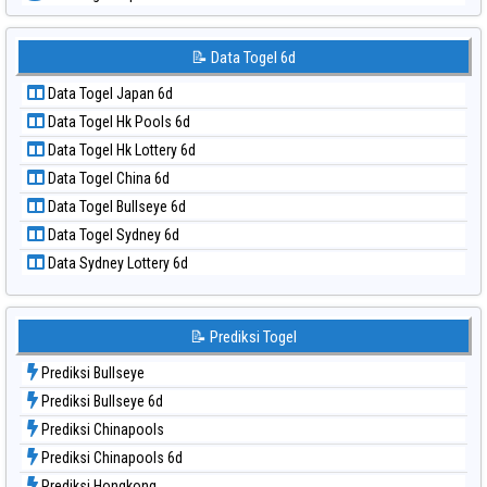
📝 Pola Dasar Sydney Lotto
Data Togel Japan 6d
📝 Pola Dasar Sydney Pools 6d
Data Togel Korea
📝 Data Togel 6d
📝 Pola Dasar Taipei
Data Togel Kuda Lari
📝 Pola Dasar Taiwan
Data Togel Japan 6d
Data Togel Magnum Cambodia
Data Togel Hk Pools 6d
Data Togel Nagoya
Data Togel Hk Lottery 6d
Data Togel North Carolina Day
Data Togel China 6d
Data Togel Pcso
Data Togel Bullseye 6d
Data Togel Sao Paulo
Data Togel Sydney 6d
Data Togel Singapore
Data Sydney Lottery 6d
Data Togel Sydney
Data Togel Sydney Lottery
Data Togel Sydney Lottery 6d
📝 Prediksi Togel
Data Togel Sydney Lotto
Prediksi Bullseye
Data Togel Sydney Pools 6d
Prediksi Bullseye 6d
Data Togel Taipei
Prediksi Chinapools
Data Togel Taiwan
Prediksi Chinapools 6d
Prediksi Hongkong