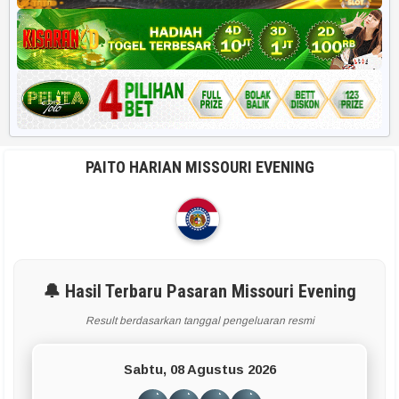
PAITO HARIAN MISSOURI EVENING
🔔 Hasil Terbaru Pasaran Missouri Evening
Result berdasarkan tanggal pengeluaran resmi
Sabtu, 08 Agustus 2026