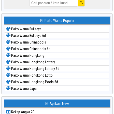
🔍
📝 Paito Warna Populer
Paito Warna Bullseye
Paito Warna Bullseye 6d
Paito Warna Chinapools
Paito Warna Chinapools 6d
Paito Warna Hongkong
Paito Warna Hongkong Lottery
Paito Warna Hongkong Lottery 6d
Paito Warna Hongkong Lotto
Paito Warna Hongkong Pools 6d
Paito Warna Japan
Paito Warna Japan 6d
Paito Warna Korea
📝 Aplikasi New
Paito Warna Kuda Lari
Rekap Angka 2D