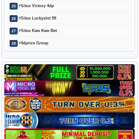
⚡
Situs Victory 4dp
25
⚡
Situs Luckyslot 99
26
⚡
Situs Kaw Kaw Bet
27
⚡
4dprize Group
28