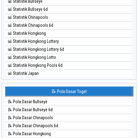
⚽ Bola Merah Taiwan
📊 Statistik Bullseye
⚽ Bola Hitam Magnum Cambodia
📊 Statistik Bullseye 6d
⚽ Bola Hitam Nagoya
📊 Statistik Chinapools
⚽ Bola Hitam North Carolina Day
📊 Statistik Chinapools 6d
⚽ Bola Hitam Pcso
📊 Statistik Hongkong
⚽ Bola Hitam Sao Paulo
📊 Statistik Hongkong Lottery
⚽ Bola Hitam Singapore
📊 Statistik Hongkong Lottery 6d
⚽ Bola Hitam Sydney
📊 Statistik Hongkong Lotto
⚽ Bola Hitam Sydney Lottery
📊 Statistik Hongkong Pools 6d
⚽ Bola Hitam Sydney Lottery 6d
📊 Statistik Japan
⚽ Bola Hitam Sydney Lotto
📊 Statistik Japan 6d
⚽ Bola Hitam Sydney Pools 6d
📊 Statistik Korea
📝 Pola Dasar Togel
⚽ Bola Hitam Taipei
📊 Statistik Kuda Lari
⚽ Bola Hitam Taiwan
📝 Pola Dasar Bullseye
📊 Statistik Magnum Cambodia
📝 Pola Dasar Bullseye 6d
📊 Statistik Nagoya
📝 Pola Dasar Chinapools
📊 Statistik New York Midday
📝 Pola Dasar Chinapools 6d
📊 Statistik North Carolina Day
📝 Pola Dasar Hongkong
📊 Statistik Pcso