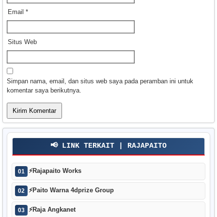
Email
*
Situs Web
Simpan nama, email, dan situs web saya pada peramban ini untuk
komentar saya berikutnya.
📢 LINK TERKAIT | RAJAPAITO
⚡
Rajapaito Works
01
⚡
Paito Warna 4dprize Group
02
⚡
Raja Angkanet
03