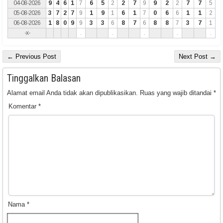
04-08-2026
9
4
6
1
7
6
5
2
2
7
9
9
2
2
7
7
5
05-08-2026
3
7
2
7
9
1
9
1
6
1
7
0
6
6
1
1
2
06-08-2026
1
8
0
9
9
3
3
6
8
7
6
8
8
7
3
7
1
-x-
.
.
.
.
.
← Previous Post
Next Post →
Tinggalkan Balasan
Alamat email Anda tidak akan dipublikasikan.
Ruas yang wajib ditandai
*
Komentar
*
Nama
*