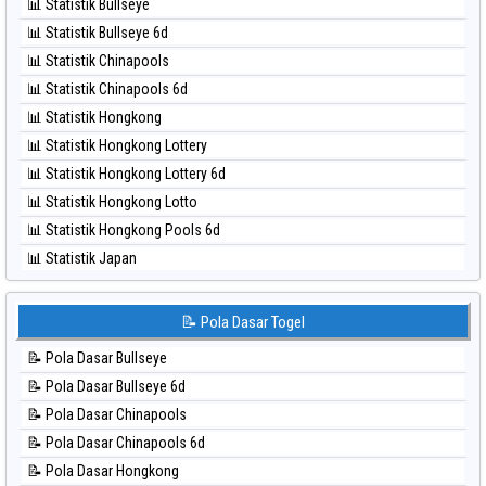
⚽ Bola Merah Taiwan
📊 Statistik Bullseye
⚽ Bola Hitam Magnum Cambodia
📊 Statistik Bullseye 6d
⚽ Bola Hitam Nagoya
📊 Statistik Chinapools
⚽ Bola Hitam North Carolina Day
📊 Statistik Chinapools 6d
⚽ Bola Hitam Pcso
📊 Statistik Hongkong
⚽ Bola Hitam Sao Paulo
📊 Statistik Hongkong Lottery
⚽ Bola Hitam Singapore
📊 Statistik Hongkong Lottery 6d
⚽ Bola Hitam Sydney
📊 Statistik Hongkong Lotto
⚽ Bola Hitam Sydney Lottery
📊 Statistik Hongkong Pools 6d
⚽ Bola Hitam Sydney Lottery 6d
📊 Statistik Japan
⚽ Bola Hitam Sydney Lotto
📊 Statistik Japan 6d
⚽ Bola Hitam Sydney Pools 6d
📊 Statistik Korea
📝 Pola Dasar Togel
⚽ Bola Hitam Taipei
📊 Statistik Kuda Lari
⚽ Bola Hitam Taiwan
📝 Pola Dasar Bullseye
📊 Statistik Magnum Cambodia
📝 Pola Dasar Bullseye 6d
📊 Statistik Nagoya
📝 Pola Dasar Chinapools
📊 Statistik New York Midday
📝 Pola Dasar Chinapools 6d
📊 Statistik North Carolina Day
📝 Pola Dasar Hongkong
📊 Statistik Pcso