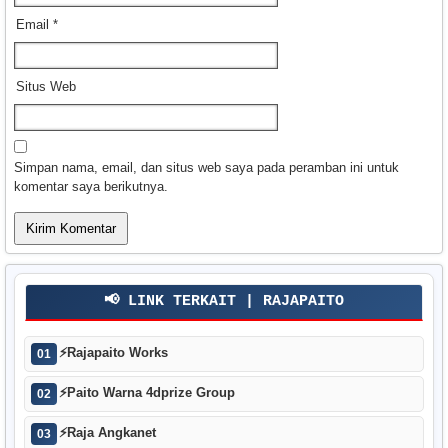
Email
*
Situs Web
Simpan nama, email, dan situs web saya pada peramban ini untuk
komentar saya berikutnya.
📢 LINK TERKAIT | RAJAPAITO
⚡
Rajapaito Works
01
⚡
Paito Warna 4dprize Group
02
⚡
Raja Angkanet
03