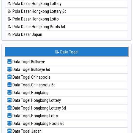
📝 Pola Dasar Hongkong Lottery
📊 Statistik Pennsylvania Day
📝 Pola Dasar Hongkong Lottery 6d
📊 Statistik Sao Paulo
📝 Pola Dasar Hongkong Lotto
📊 Statistik Singapore
📝 Pola Dasar Hongkong Pools 6d
📊 Statistik Sydney
📝 Pola Dasar Japan
📊 Statistik Sydney Lottery
📝 Pola Dasar Japan 6d
📊 Statistik Sydney Lottery 6d
📝 Pola Dasar Korea
📝 Data Togel
📊 Statistik Sydney Lotto
📝 Pola Dasar Kuda Lari
📊 Statistik Sydney Pools 6d
Data Togel Bullseye
📝 Pola Dasar Magnum Cambodia
📊 Statistik Taipei
Data Togel Bullseye 6d
📝 Pola Dasar Nagoya
📊 Statistik Taiwan
Data Togel Chinapools
📝 Pola Dasar North Carolina Day
Data Togel Chinapools 6d
📝 Pola Dasar Pcso
Data Togel Hongkong
📝 Pola Dasar Sao Paulo
Data Togel Hongkong Lottery
📝 Pola Dasar Singapore
Data Togel Hongkong Lottery 6d
📝 Pola Dasar Sydney
Data Togel Hongkong Lotto
📝 Pola Dasar Sydney Lottery
Data Togel Hongkong Pools 6d
📝 Pola Dasar Sydney Lottery 6d
Data Togel Japan