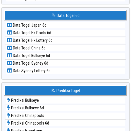
📝 Pola Dasar Sydney Lotto
Data Togel Japan 6d
📝 Pola Dasar Sydney Pools 6d
Data Togel Korea
📝 Data Togel 6d
📝 Pola Dasar Taipei
Data Togel Kuda Lari
📝 Pola Dasar Taiwan
Data Togel Japan 6d
Data Togel Magnum Cambodia
Data Togel Hk Pools 6d
Data Togel Nagoya
Data Togel Hk Lottery 6d
Data Togel North Carolina Day
Data Togel China 6d
Data Togel Pcso
Data Togel Bullseye 6d
Data Togel Sao Paulo
Data Togel Sydney 6d
Data Togel Singapore
Data Sydney Lottery 6d
Data Togel Sydney
Data Togel Sydney Lottery
Data Togel Sydney Lottery 6d
📝 Prediksi Togel
Data Togel Sydney Lotto
Prediksi Bullseye
Data Togel Sydney Pools 6d
Prediksi Bullseye 6d
Data Togel Taipei
Prediksi Chinapools
Data Togel Taiwan
Prediksi Chinapools 6d
Prediksi Hongkong