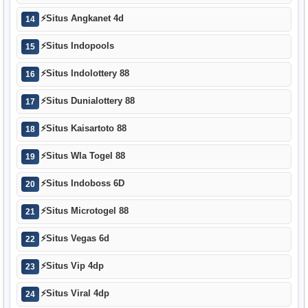
⚡
Situs Angkanet 4d
14
⚡
Situs Indopools
15
⚡
Situs Indolottery 88
16
⚡
Situs Dunialottery 88
17
⚡
Situs Kaisartoto 88
18
⚡
Situs Wla Togel 88
19
⚡
Situs Indoboss 6D
20
⚡
Situs Microtogel 88
21
⚡
Situs Vegas 6d
22
⚡
Situs Vip 4dp
23
⚡
Situs Viral 4dp
24