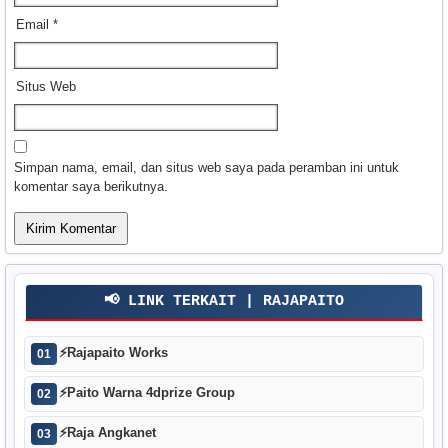
Email
*
Situs Web
Simpan nama, email, dan situs web saya pada peramban ini untuk
komentar saya berikutnya.
📢 LINK TERKAIT | RAJAPAITO
⚡
Rajapaito Works
01
⚡
Paito Warna 4dprize Group
02
⚡
Raja Angkanet
03