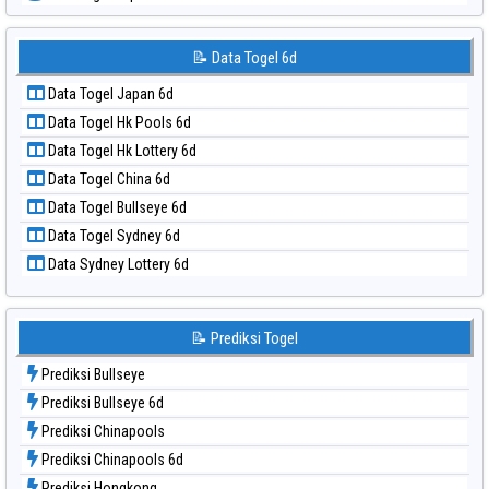
📝 Pola Dasar Sydney Lotto
Data Togel Japan 6d
📝 Pola Dasar Sydney Pools 6d
Data Togel Korea
📝 Data Togel 6d
📝 Pola Dasar Taipei
Data Togel Kuda Lari
📝 Pola Dasar Taiwan
Data Togel Japan 6d
Data Togel Magnum Cambodia
Data Togel Hk Pools 6d
Data Togel Nagoya
Data Togel Hk Lottery 6d
Data Togel North Carolina Day
Data Togel China 6d
Data Togel Pcso
Data Togel Bullseye 6d
Data Togel Sao Paulo
Data Togel Sydney 6d
Data Togel Singapore
Data Sydney Lottery 6d
Data Togel Sydney
Data Togel Sydney Lottery
Data Togel Sydney Lottery 6d
📝 Prediksi Togel
Data Togel Sydney Lotto
Prediksi Bullseye
Data Togel Sydney Pools 6d
Prediksi Bullseye 6d
Data Togel Taipei
Prediksi Chinapools
Data Togel Taiwan
Prediksi Chinapools 6d
Prediksi Hongkong