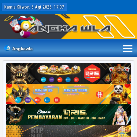
Kamis Kliwon, 6 Agt 2026, 17:07
Angkawla