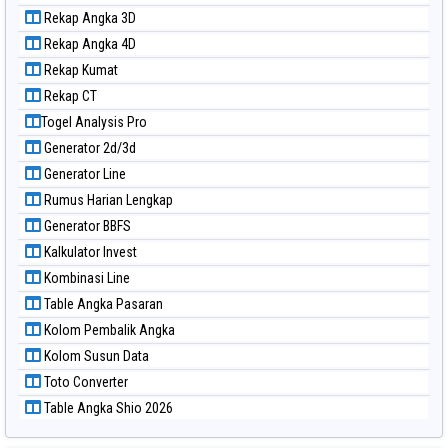
Paito Warna Magnum Cambodia
Rekap Angka 3D
Paito Warna Nagoya
Rekap Angka 4D
Paito Warna New York Midday
Rekap Kumat
Paito Warna North Carolina Day
Rekap CT
Paito Warna Pcso
Togel Analysis Pro
Paito Warna Pennsylvania Day
Generator 2d/3d
Paito Warna Sao Paulo
Generator Line
Paito Warna Singapore
Rumus Harian Lengkap
Paito Warna Sydney
Generator BBFS
Paito Warna Sydney Lottery
Kalkulator Invest
Paito Warna Sydney Lottery 6d
Kombinasi Line
Paito Warna Sydney Lotto
Table Angka Pasaran
Paito Warna Sydney Pools 6d
Kolom Pembalik Angka
Paito Warna Taipei
Kolom Susun Data
Paito Warna Taiwan
Toto Converter
Table Angka Shio 2026