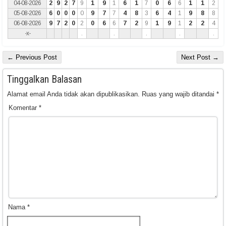
04-08-2026
2
9
2
7
9
1
9
1
6
1
7
0
6
6
1
1
2
05-08-2026
6
0
0
0
0
9
7
7
4
8
3
6
4
1
9
8
8
06-08-2026
9
7
2
0
2
0
6
6
7
2
9
1
9
1
2
2
4
-x-
.
.
.
.
.
← Previous Post
Next Post →
Tinggalkan Balasan
Alamat email Anda tidak akan dipublikasikan.
Ruas yang wajib ditandai
*
Komentar
*
Nama
*