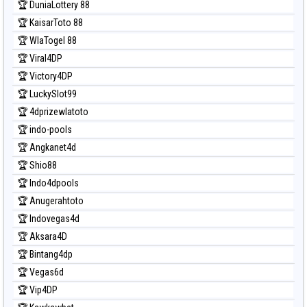
🏆 DuniaLottery 88
Prediksi Sydney Lotto
🏆 KaisarToto 88
Prediksi Sydney Pools 6d
🏆 WlaTogel 88
Prediksi Taipei
🏆 Viral4DP
Prediksi Taiwan
🏆 Victory4DP
🏆 LuckySlot99
🏆 4dprizewlatoto
🏆 indo-pools
🏆 Angkanet4d
🏆 Shio88
🏆 Indo4dpools
🏆 Anugerahtoto
🏆 Indovegas4d
🏆 Aksara4D
🏆 Bintang4dp
🏆 Vegas6d
🏆 Vip4DP