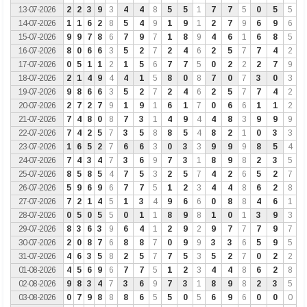
13-07-2026
2
2
3
9
3
4
4
8
5
5
1
7
7
5
0
5
5
14-07-2026
1
1
6
2
8
5
4
9
1
9
1
2
7
9
6
9
6
15-07-2026
9
9
7
8
6
7
9
7
1
8
9
4
6
1
6
8
5
16-07-2026
8
0
6
6
3
5
2
7
2
4
6
2
5
7
7
4
2
17-07-2026
0
5
1
1
2
1
5
6
7
7
5
0
2
2
2
7
9
18-07-2026
2
1
4
9
4
4
1
5
8
0
8
7
0
7
3
0
3
19-07-2026
9
8
6
6
3
5
2
7
2
4
6
2
5
7
7
4
2
20-07-2026
2
7
2
7
9
1
9
1
6
1
7
0
6
6
1
1
2
21-07-2026
7
4
8
0
8
7
3
1
4
9
4
4
8
3
9
9
9
22-07-2026
7
4
2
5
7
3
5
8
8
5
4
8
2
1
0
3
3
23-07-2026
1
6
5
2
7
6
6
3
0
3
3
9
9
9
8
5
4
24-07-2026
7
4
3
4
7
3
6
9
7
3
1
8
9
8
2
3
5
25-07-2026
8
5
8
5
4
7
5
3
2
5
7
4
2
6
5
2
7
26-07-2026
5
9
6
9
6
7
7
5
1
2
3
4
4
8
6
2
8
27-07-2026
7
2
1
4
5
1
3
4
9
6
6
0
8
8
4
6
1
28-07-2026
0
5
0
5
5
0
1
1
8
9
8
1
0
1
3
9
3
29-07-2026
8
3
6
3
9
6
4
1
2
9
2
9
7
7
7
9
7
30-07-2026
2
0
8
7
6
8
8
7
0
9
9
3
3
6
5
9
5
31-07-2026
4
6
3
5
8
2
5
7
7
5
3
5
2
7
0
2
2
01-08-2026
4
5
6
9
6
7
7
5
1
2
3
4
4
8
6
2
8
02-08-2026
9
8
3
4
7
3
6
9
7
3
1
8
9
8
2
3
5
03-08-2026
0
7
9
8
8
8
6
5
5
0
5
6
9
6
0
0
0