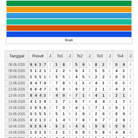
Brush
Tanggal
Result
J
Ts1
J
Ts2
J
Ts3
J
Ts4
J
08-06-2026
9
6
3
7
1
3
8
2
5
9
5
8
3
2
0
9
9
09-06-2026
5
1
2
1
3
2
2
4
9
3
3
5
5
1
4
3
7
10-06-2026
3
5
5
1
6
5
5
1
4
5
9
2
2
4
9
5
5
11-06-2026
8
4
7
9
7
7
8
6
1
3
4
4
3
7
6
3
9
12-06-2026
6
8
4
7
2
5
0
5
9
2
2
2
1
3
4
2
6
13-06-2026
8
4
4
3
7
4
0
4
7
1
8
4
1
5
2
1
3
14-06-2026
4
1
3
8
2
3
7
1
6
7
4
8
4
3
1
7
8
15-06-2026
3
8
5
6
2
7
0
7
4
1
5
7
1
8
9
1
1
16-06-2026
0
3
5
5
1
5
1
6
3
9
3
2
0
2
8
9
8
17-06-2026
0
2
1
3
4
1
4
5
7
9
7
0
7
7
2
9
2
18-06-2026
6
3
6
4
1
6
3
9
4
6
1
9
8
8
9
6
6
19-06-2026
1
0
3
0
3
2
3
5
9
9
9
5
8
4
4
9
4