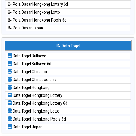
📝 Pola Dasar Hongkong Lottery 6d
📊 Statistik Sao Paulo
📝 Pola Dasar Hongkong Lotto
📊 Statistik Singapore
📝 Pola Dasar Hongkong Pools 6d
📊 Statistik Sydney
📝 Pola Dasar Japan
📊 Statistik Sydney Lottery
📝 Pola Dasar Japan 6d
📊 Statistik Sydney Lottery 6d
📝 Pola Dasar Korea
📝 Data Togel
📊 Statistik Sydney Lotto
📝 Pola Dasar Kuda Lari
📊 Statistik Sydney Pools 6d
Data Togel Bullseye
📝 Pola Dasar Magnum Cambodia
📊 Statistik Taipei
Data Togel Bullseye 6d
📝 Pola Dasar Nagoya
📊 Statistik Taiwan
Data Togel Chinapools
📝 Pola Dasar North Carolina Day
Data Togel Chinapools 6d
📝 Pola Dasar Pcso
Data Togel Hongkong
📝 Pola Dasar Sao Paulo
Data Togel Hongkong Lottery
📝 Pola Dasar Singapore
Data Togel Hongkong Lottery 6d
📝 Pola Dasar Sydney
Data Togel Hongkong Lotto
📝 Pola Dasar Sydney Lottery
Data Togel Hongkong Pools 6d
📝 Pola Dasar Sydney Lottery 6d
Data Togel Japan
📝 Pola Dasar Sydney Lotto
Data Togel Japan 6d