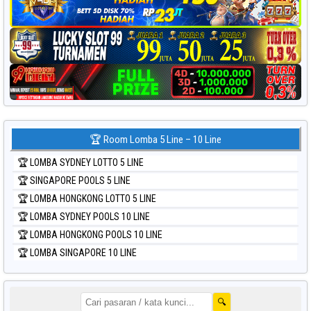
🏆 Room Lomba 5 Line – 10 Line
🏆 LOMBA SYDNEY LOTTO 5 LINE
🏆 SINGAPORE POOLS 5 LINE
🏆 LOMBA HONGKONG LOTTO 5 LINE
🏆 LOMBA SYDNEY POOLS 10 LINE
🏆 LOMBA HONGKONG POOLS 10 LINE
🏆 LOMBA SINGAPORE 10 LINE
🔍