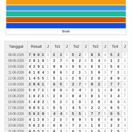
Brush
Tanggal
Result
J
Ts1
J
Ts2
J
Ts3
J
Ts4
J
08-06-2026
7
9
0
3
3
3
2
5
5
2
7
8
5
4
5
2
7
09-06-2026
2
8
1
9
1
2
7
9
6
2
8
5
4
9
1
2
3
10-06-2026
4
2
9
1
1
9
9
9
0
6
6
6
6
3
5
6
2
11-06-2026
6
1
8
4
3
8
6
5
2
3
5
3
9
3
7
3
1
12-06-2026
1
4
5
5
1
5
1
6
3
9
3
2
0
2
8
9
8
13-06-2026
2
9
6
1
7
6
5
2
2
7
9
9
2
2
7
7
5
14-06-2026
5
0
7
3
1
8
0
8
3
4
7
3
1
4
8
4
3
15-06-2026
1
0
2
3
5
3
0
3
8
4
3
8
1
9
3
4
7
16-06-2026
3
4
8
2
1
5
3
8
1
0
1
2
8
1
6
0
6
17-06-2026
9
8
5
1
6
5
5
1
4
5
9
2
2
4
9
5
5
18-06-2026
5
6
3
9
3
4
4
8
5
5
1
7
7
5
0
5
5
19-06-2026
4
1
3
0
3
2
3
5
9
9
9
5
8
4
4
9
4
20-06-2026
5
6
2
0
2
0
6
6
7
2
9
1
9
1
2
2
4
21-06-2026
9
0
5
3
8
8
2
1
0
2
2
3
5
8
7
5
3