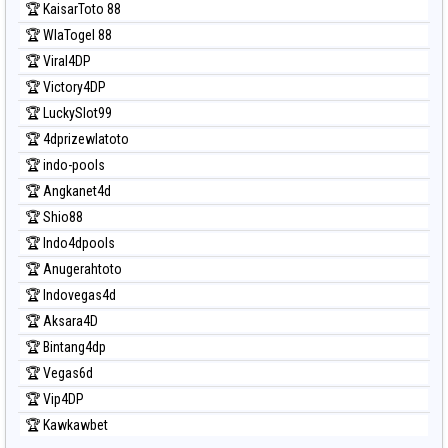
🏆 KaisarToto 88
Prediksi Sydney Pools 6d
🏆 WlaTogel 88
Prediksi Taipei
🏆 Viral4DP
Prediksi Taiwan
🏆 Victory4DP
🏆 LuckySlot99
🏆 4dprizewlatoto
🏆 indo-pools
🏆 Angkanet4d
🏆 Shio88
🏆 Indo4dpools
🏆 Anugerahtoto
🏆 Indovegas4d
🏆 Aksara4D
🏆 Bintang4dp
🏆 Vegas6d
🏆 Vip4DP
🏆 Kawkawbet