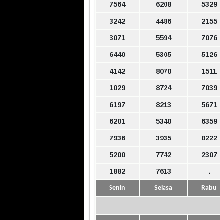
7564
6208
5329
3242
4486
2155
3071
5594
7076
6440
5305
5126
4142
8070
1511
1029
8724
7039
6197
8213
5671
6201
5340
6359
7936
3935
8222
5200
7742
2307
1882
7613
.
Senin
Selasa
Rabu