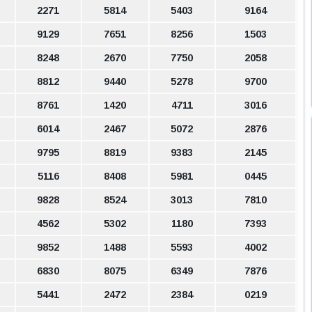
2271
5814
5403
9164
9129
7651
8256
1503
8248
2670
7750
2058
8812
9440
5278
9700
8761
1420
4711
3016
6014
2467
5072
2876
9795
8819
9383
2145
5116
8408
5981
0445
9828
8524
3013
7810
4562
5302
1180
7393
9852
1488
5593
4002
6830
8075
6349
7876
5441
2472
2384
0219