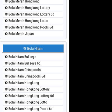
⚽ Bola Merah Hongkong
⚽ Bola Merah Hongkong Lottery
⚽ Bola Merah Hongkong Lottery 6d
⚽ Bola Merah Hongkong Lotto
⚽ Bola Merah Hongkong Pools 6d
⚽ Bola Merah Japan
⚽ Bola Merah Japan 6d
⚽ Bola Merah Korea
⚽ Bola Hitam
⚽ Bola Merah Kuda Lari
⚽ Bola Hitam Bullseye
⚽ Bola Merah Magnum Cambodia
⚽ Bola Hitam Bullseye 6d
⚽ Bola Merah Nagoya
⚽ Bola Hitam Chinapools
⚽ Bola Merah North Carolina Day
⚽ Bola Hitam Chinapools 6d
⚽ Bola Merah Pcso
⚽ Bola Hitam Hongkong
⚽ Bola Merah Sao Paulo
⚽ Bola Hitam Hongkong Lottery
⚽ Bola Merah Singapore
⚽ Bola Hitam Hongkong Lottery 6d
⚽ Bola Merah Sydney
⚽ Bola Hitam Hongkong Lotto
⚽ Bola Merah Sydney Lottery
⚽ Bola Hitam Hongkong Pools 6d
⚽ Bola Merah Sydney Lottery 6d