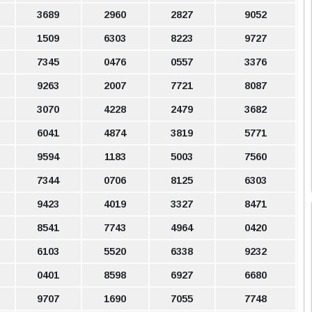
3689
2960
2827
9052
1509
6303
8223
9727
7345
0476
0557
3376
9263
2007
7721
8087
3070
4228
2479
3682
6041
4874
3819
5771
9594
1183
5003
7560
7344
0706
8125
6303
9423
4019
3327
8471
8541
7743
4964
0420
6103
5520
6338
9232
0401
8598
6927
6680
9707
1690
7055
7748