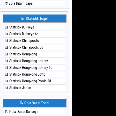
⚽ Bola Hitam Japan
⚽ Bola Merah Sydney Lotto
⚽ Bola Hitam Japan 6d
⚽ Bola Merah Sydney Pools 6d
⚽ Bola Hitam Korea
📊 Statistik Togel
⚽ Bola Merah Taipei
⚽ Bola Hitam Kuda Lari
⚽ Bola Merah Taiwan
📊 Statistik Bullseye
⚽ Bola Hitam Magnum Cambodia
📊 Statistik Bullseye 6d
⚽ Bola Hitam Nagoya
📊 Statistik Chinapools
⚽ Bola Hitam North Carolina Day
📊 Statistik Chinapools 6d
⚽ Bola Hitam Pcso
📊 Statistik Hongkong
⚽ Bola Hitam Sao Paulo
📊 Statistik Hongkong Lottery
⚽ Bola Hitam Singapore
📊 Statistik Hongkong Lottery 6d
⚽ Bola Hitam Sydney
📊 Statistik Hongkong Lotto
⚽ Bola Hitam Sydney Lottery
📊 Statistik Hongkong Pools 6d
⚽ Bola Hitam Sydney Lottery 6d
📊 Statistik Japan
⚽ Bola Hitam Sydney Lotto
📊 Statistik Japan 6d
⚽ Bola Hitam Sydney Pools 6d
📊 Statistik Korea
📝 Pola Dasar Togel
⚽ Bola Hitam Taipei
📊 Statistik Kuda Lari
⚽ Bola Hitam Taiwan
📝 Pola Dasar Bullseye
📊 Statistik Magnum Cambodia