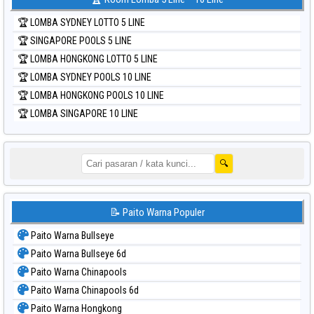
🏆 LOMBA SYDNEY LOTTO 5 LINE
🏆 SINGAPORE POOLS 5 LINE
🏆 LOMBA HONGKONG LOTTO 5 LINE
🏆 LOMBA SYDNEY POOLS 10 LINE
🏆 LOMBA HONGKONG POOLS 10 LINE
🏆 LOMBA SINGAPORE 10 LINE
🔍
📝 Paito Warna Populer
Paito Warna Bullseye
Paito Warna Bullseye 6d
Paito Warna Chinapools
Paito Warna Chinapools 6d
Paito Warna Hongkong