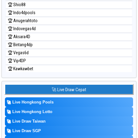
🏆 Shio88
🏆 Indo4dpools
🏆 Anugerahtoto
🏆 Indovegas4d
🏆 Aksara4D
🏆 Bintang4dp
🏆 Vegas6d
🏆 Vip4DP
🏆 Kawkawbet
🚀 Live Draw Cepat
🚀
Live Hongkong Pools
🚀
Live Hongkong Lotto
🚀
Live Draw Taiwan
🚀
Live Draw SGP