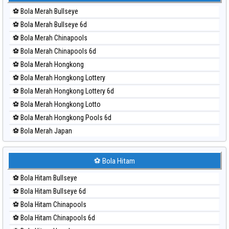
Paito Harian Sydney Lotto
⚽ Bola Merah Bullseye
Paito Harian Sydney Pools 6d
⚽ Bola Merah Bullseye 6d
Paito Harian Taipei
⚽ Bola Merah Chinapools
Paito Harian Taiwan
⚽ Bola Merah Chinapools 6d
⚽ Bola Merah Hongkong
⚽ Bola Merah Hongkong Lottery
⚽ Bola Merah Hongkong Lottery 6d
⚽ Bola Merah Hongkong Lotto
⚽ Bola Merah Hongkong Pools 6d
⚽ Bola Merah Japan
⚽ Bola Merah Japan 6d
⚽ Bola Merah Korea
⚽ Bola Hitam
⚽ Bola Merah Kuda Lari
⚽ Bola Hitam Bullseye
⚽ Bola Merah Magnum Cambodia
⚽ Bola Hitam Bullseye 6d
⚽ Bola Merah Nagoya
⚽ Bola Hitam Chinapools
⚽ Bola Merah North Carolina Day
⚽ Bola Hitam Chinapools 6d
⚽ Bola Merah Pcso