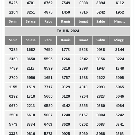
5426
4701
8762
7549
0888
3894
6112
2104
8251
4875
1450
7816
5242
1952
Senin
Selasa
Rabu
Kamis
Jumat
Sabtu
Minggu
TAHUN 2024
Senin
Selasa
Rabu
Kamis
Jumat
Sabtu
Minggu
7385
1682
7659
1773
5828
0938
3144
2360
8650
5595
1266
2542
8356
8224
7489
2113
8599
0218
2898
1943
1348
2799
5956
1651
8757
1588
2622
5095
1155
1519
7717
9329
4013
2993
5965
0192
1319
5660
0120
7264
2823
6046
9670
2213
0589
4142
8555
0380
4084
2504
6618
5007
1248
6167
8804
5242
5743
8334
6463
8620
0202
0083
5341
3338
0816
5273
9925
5960
3988
2363