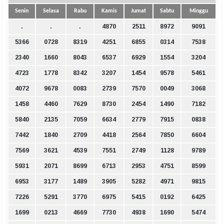
Senin
Selasa
Rabu
Kamis
Jumat
Sabtu
Minggu
.
.
.
4870
2511
8972
9091
5366
0728
8319
4251
6855
0314
7538
2340
1660
8043
6537
6929
1554
3204
4723
1778
8342
3207
1454
9578
5461
4072
9678
0083
2739
7570
0049
3068
1458
4460
7629
8730
2454
1490
7182
5840
2135
7059
6634
2779
7915
0838
7442
1840
2709
4418
2564
7850
6604
7569
3621
4539
7551
2749
1128
9789
5931
2071
8699
6713
2953
4751
8599
6953
3177
1489
3905
5282
4971
9815
7226
5291
3770
6975
5415
0192
6425
1699
0213
4669
7730
4938
1690
5474