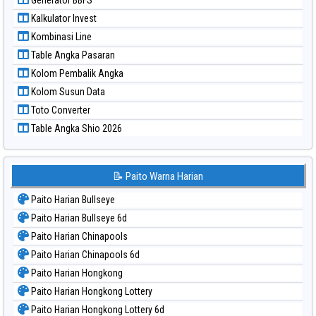
Generator BBFS
Paito Warna Sydney Lottery
Kalkulator Invest
Paito Warna Sydney Lottery 6d
Kombinasi Line
Paito Warna Sydney Lotto
Table Angka Pasaran
Paito Warna Sydney Pools 6d
Kolom Pembalik Angka
Paito Warna Taipei
Kolom Susun Data
Paito Warna Taiwan
Toto Converter
Table Angka Shio 2026
📝 Paito Warna Harian
Paito Harian Bullseye
Paito Harian Bullseye 6d
Paito Harian Chinapools
Paito Harian Chinapools 6d
Paito Harian Hongkong
Paito Harian Hongkong Lottery
Paito Harian Hongkong Lottery 6d