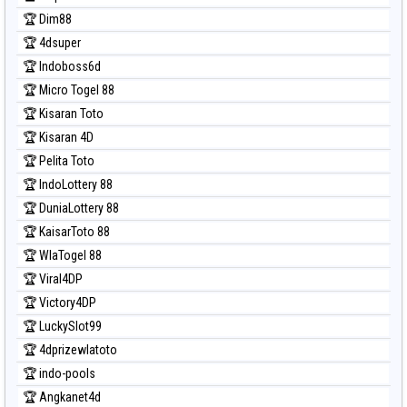
Prediksi Magnum Cambodia
🏆 Dim88
Prediksi Nagoya
🏆 4dsuper
Prediksi North Carolina Day
🏆 Indoboss6d
Prediksi Pcso
🏆 Micro Togel 88
Prediksi Sao Paulo
🏆 Kisaran Toto
Prediksi Singapore
🏆 Kisaran 4D
Prediksi Sydney
🏆 Pelita Toto
Prediksi Sydney Lottery
🏆 IndoLottery 88
Prediksi Sydney Lottery 6d
🏆 DuniaLottery 88
Prediksi Sydney Lotto
🏆 KaisarToto 88
Prediksi Sydney Pools 6d
🏆 WlaTogel 88
Prediksi Taipei
🏆 Viral4DP
Prediksi Taiwan
🏆 Victory4DP
🏆 LuckySlot99
🏆 4dprizewlatoto
🏆 indo-pools
🏆 Angkanet4d