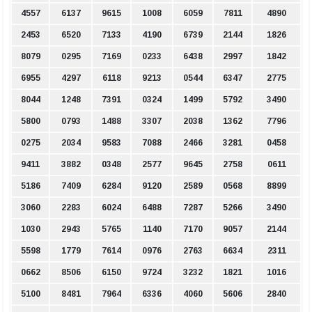
4557
6137
9615
1008
6059
7811
4890
2453
6520
7133
4190
6739
2144
1826
8079
0295
7169
0233
6438
2997
1842
6955
4297
6118
9213
0544
6347
2775
8044
1248
7391
0324
1499
5792
3490
5800
0793
1488
3307
2038
1362
7796
0275
2034
9583
7088
2466
3281
0458
9411
3882
0348
2577
9645
2758
0611
5186
7409
6284
9120
2589
0568
8899
3060
2283
6024
6488
7287
5266
3490
1030
2943
5765
1140
7170
9057
2144
5598
1779
7614
0976
2763
6634
2311
0662
8506
6150
9724
3232
1821
1016
5100
8481
7964
6336
4060
5606
2840