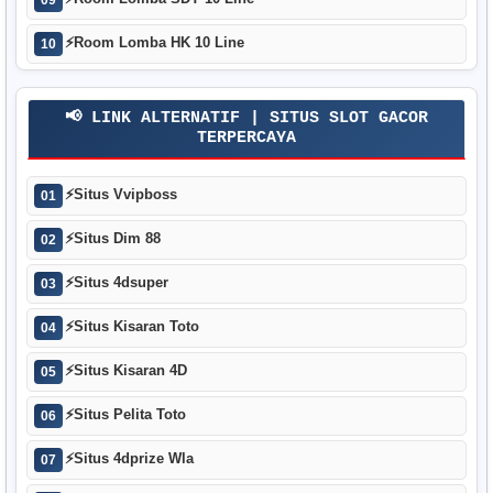
09
⚡
Room Lomba HK 10 Line
10
📢 LINK ALTERNATIF | SITUS SLOT GACOR
TERPERCAYA
⚡
Situs Vvipboss
01
⚡
Situs Dim 88
02
⚡
Situs 4dsuper
03
⚡
Situs Kisaran Toto
04
⚡
Situs Kisaran 4D
05
⚡
Situs Pelita Toto
06
⚡
Situs 4dprize Wla
07