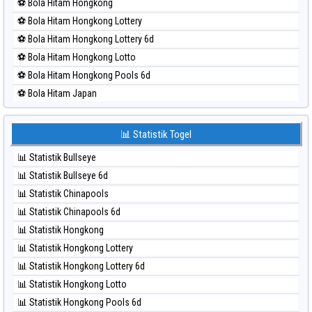
⚽ Bola Hitam Hongkong
⚽ Bola Merah Sao Paulo
⚽ Bola Hitam Hongkong Lottery
⚽ Bola Merah Singapore
⚽ Bola Hitam Hongkong Lottery 6d
⚽ Bola Merah Sydney
⚽ Bola Hitam Hongkong Lotto
⚽ Bola Merah Sydney Lottery
⚽ Bola Hitam Hongkong Pools 6d
⚽ Bola Merah Sydney Lottery 6d
⚽ Bola Hitam Japan
⚽ Bola Merah Sydney Lotto
⚽ Bola Hitam Japan 6d
⚽ Bola Merah Sydney Pools 6d
⚽ Bola Hitam Korea
📊 Statistik Togel
⚽ Bola Merah Taipei
⚽ Bola Hitam Kuda Lari
⚽ Bola Merah Taiwan
📊 Statistik Bullseye
⚽ Bola Hitam Magnum Cambodia
📊 Statistik Bullseye 6d
⚽ Bola Hitam Nagoya
📊 Statistik Chinapools
⚽ Bola Hitam North Carolina Day
📊 Statistik Chinapools 6d
⚽ Bola Hitam Pcso
📊 Statistik Hongkong
⚽ Bola Hitam Sao Paulo
📊 Statistik Hongkong Lottery
⚽ Bola Hitam Singapore
📊 Statistik Hongkong Lottery 6d
⚽ Bola Hitam Sydney
📊 Statistik Hongkong Lotto
⚽ Bola Hitam Sydney Lottery
📊 Statistik Hongkong Pools 6d
⚽ Bola Hitam Sydney Lottery 6d