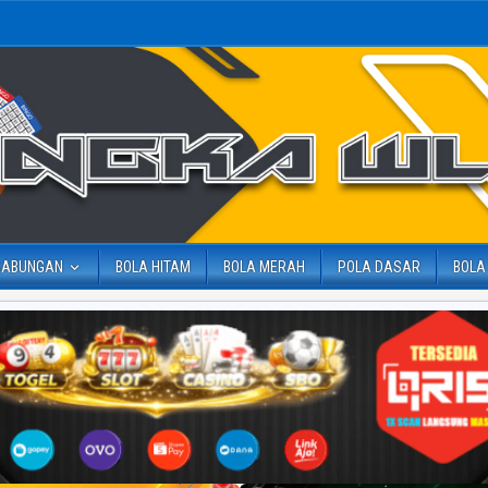
GABUNGAN
BOLA HITAM
BOLA MERAH
POLA DASAR
BOLA