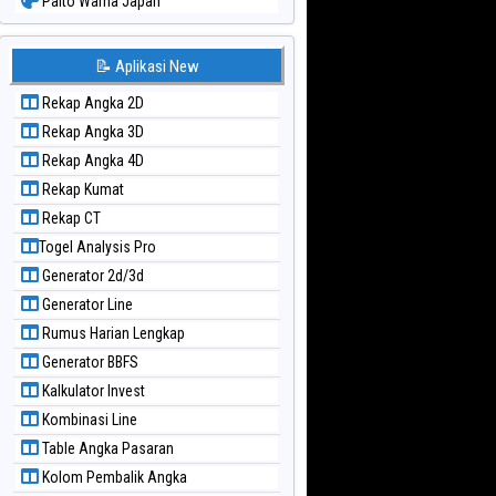
Paito Warna Japan
Paito Warna Japan 6d
Paito Warna Korea
📝 Aplikasi New
Paito Warna Kuda Lari
Rekap Angka 2D
Paito Warna Magnum Cambodia
Rekap Angka 3D
Paito Warna Nagoya
Rekap Angka 4D
Paito Warna New York Midday
Rekap Kumat
Paito Warna North Carolina Day
Rekap CT
Paito Warna Pcso
Togel Analysis Pro
Paito Warna Pennsylvania Day
Generator 2d/3d
Paito Warna Sao Paulo
Generator Line
Paito Warna Singapore
Rumus Harian Lengkap
Paito Warna Sydney
Generator BBFS
Paito Warna Sydney Lottery
Kalkulator Invest
Paito Warna Sydney Lottery 6d
Kombinasi Line
Paito Warna Sydney Lotto
Table Angka Pasaran
Paito Warna Sydney Pools 6d
Kolom Pembalik Angka
Paito Warna Taipei