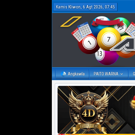
Kamis Kliwon, 6 Agt 2026, 07:45
Angkawla
PAITO WARNA