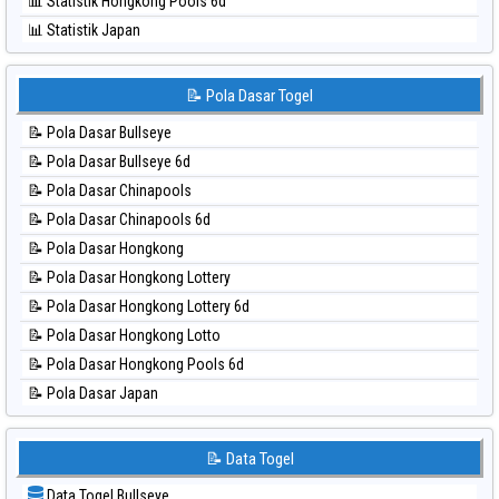
📊 Statistik Hongkong Pools 6d
⚽ Bola Hitam Sydney Lottery 6d
📊 Statistik Japan
⚽ Bola Hitam Sydney Lotto
📊 Statistik Japan 6d
⚽ Bola Hitam Sydney Pools 6d
📊 Statistik Korea
📝 Pola Dasar Togel
⚽ Bola Hitam Taipei
📊 Statistik Kuda Lari
⚽ Bola Hitam Taiwan
📝 Pola Dasar Bullseye
📊 Statistik Magnum Cambodia
📝 Pola Dasar Bullseye 6d
📊 Statistik Nagoya
📝 Pola Dasar Chinapools
📊 Statistik New York Midday
📝 Pola Dasar Chinapools 6d
📊 Statistik North Carolina Day
📝 Pola Dasar Hongkong
📊 Statistik Pcso
📝 Pola Dasar Hongkong Lottery
📊 Statistik Pennsylvania Day
📝 Pola Dasar Hongkong Lottery 6d
📊 Statistik Sao Paulo
📝 Pola Dasar Hongkong Lotto
📊 Statistik Singapore
📝 Pola Dasar Hongkong Pools 6d
📊 Statistik Sydney
📝 Pola Dasar Japan
📊 Statistik Sydney Lottery
📝 Pola Dasar Japan 6d
📊 Statistik Sydney Lottery 6d
📝 Pola Dasar Korea
📝 Data Togel
📊 Statistik Sydney Lotto
📝 Pola Dasar Kuda Lari
📊 Statistik Sydney Pools 6d
Data Togel Bullseye