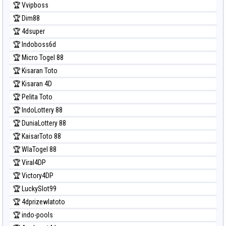
🏆 Vvipboss
Prediksi Magnum Cambodia
🏆 Dim88
Prediksi Nagoya
🏆 4dsuper
Prediksi North Carolina Day
🏆 Indoboss6d
Prediksi Pcso
🏆 Micro Togel 88
Prediksi Sao Paulo
🏆 Kisaran Toto
Prediksi Singapore
🏆 Kisaran 4D
Prediksi Sydney
🏆 Pelita Toto
Prediksi Sydney Lottery
🏆 IndoLottery 88
Prediksi Sydney Lottery 6d
🏆 DuniaLottery 88
Prediksi Sydney Lotto
🏆 KaisarToto 88
Prediksi Sydney Pools 6d
🏆 WlaTogel 88
Prediksi Taipei
🏆 Viral4DP
Prediksi Taiwan
🏆 Victory4DP
🏆 LuckySlot99
🏆 4dprizewlatoto
🏆 indo-pools