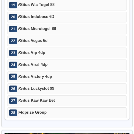
⚡
Situs Wla Togel 88
19
⚡
Situs Indoboss 6D
20
⚡
Situs Microtogel 88
21
⚡
Situs Vegas 6d
22
⚡
Situs Vip 4dp
23
⚡
Situs Viral 4dp
24
⚡
Situs Victory 4dp
25
⚡
Situs Luckyslot 99
26
⚡
Situs Kaw Kaw Bet
27
⚡
4dprize Group
28