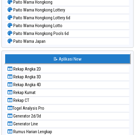
Paito Warna Hongkong
Paito Warna Hongkong Lottery
Paito Warna Hongkong Lottery 6d
Paito Warna Hongkong Lotto
Paito Warna Hongkong Pools 6d
Paito Warna Japan
Paito Warna Japan 6d
Paito Warna Korea
📝 Aplikasi New
Paito Warna Kuda Lari
Rekap Angka 2D
Paito Warna Magnum Cambodia
Rekap Angka 3D
Paito Warna Nagoya
Rekap Angka 4D
Paito Warna New York Midday
Rekap Kumat
Paito Warna North Carolina Day
Rekap CT
Paito Warna Pcso
Togel Analysis Pro
Paito Warna Pennsylvania Day
Generator 2d/3d
Paito Warna Sao Paulo
Generator Line
Paito Warna Singapore
Rumus Harian Lengkap