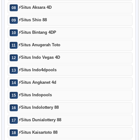
⚡
Situs Aksara 4D
08
⚡
Situs Shio 88
09
⚡
Situs Bintang 4DP
10
⚡
Situs Anugerah Toto
11
⚡
Situs Indo Vegas 4D
12
⚡
Situs Indo4dpools
13
⚡
Situs Angkanet 4d
14
⚡
Situs Indopools
15
⚡
Situs Indolottery 88
16
⚡
Situs Dunialottery 88
17
⚡
Situs Kaisartoto 88
18