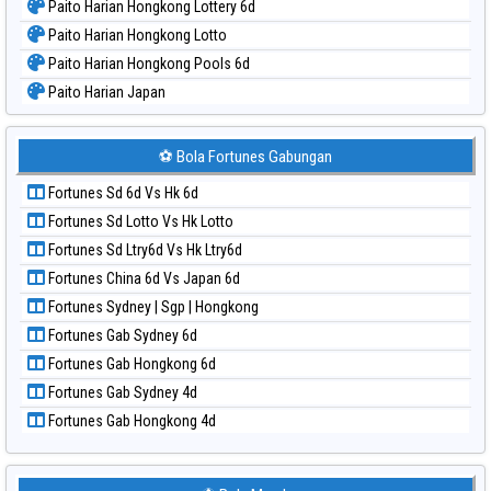
Paito Harian Hongkong Lottery 6d
Paito Harian Hongkong Lotto
Paito Harian Hongkong Pools 6d
Paito Harian Japan
Paito Harian Japan 6d
Paito Harian Korea
⚽ Bola Fortunes Gabungan
Paito Harian Kuda Lari
Fortunes Sd 6d Vs Hk 6d
Paito Harian Magnum Cambodia
Fortunes Sd Lotto Vs Hk Lotto
Paito Harian Nagoya
Fortunes Sd Ltry6d Vs Hk Ltry6d
Paito Harian New York Midday
Fortunes China 6d Vs Japan 6d
Paito Harian North Carolina Day
Fortunes Sydney | Sgp | Hongkong
Paito Harian Pcso
Fortunes Gab Sydney 6d
Paito Harian Pennsylvania Day
Fortunes Gab Hongkong 6d
Paito Harian Sao Paulo
Fortunes Gab Sydney 4d
Paito Harian Singapore
Fortunes Gab Hongkong 4d
Paito Harian Sydney
Paito Harian Sydney Lottery