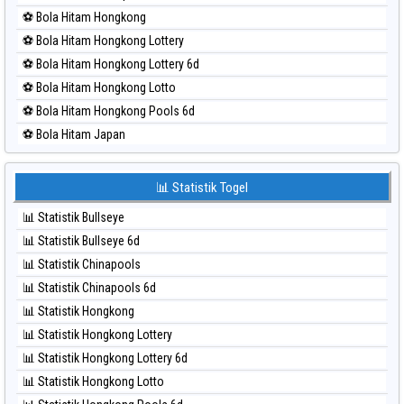
⚽ Bola Merah Pcso
⚽ Bola Hitam Hongkong
⚽ Bola Merah Sao Paulo
⚽ Bola Hitam Hongkong Lottery
⚽ Bola Merah Singapore
⚽ Bola Hitam Hongkong Lottery 6d
⚽ Bola Merah Sydney
⚽ Bola Hitam Hongkong Lotto
⚽ Bola Merah Sydney Lottery
⚽ Bola Hitam Hongkong Pools 6d
⚽ Bola Merah Sydney Lottery 6d
⚽ Bola Hitam Japan
⚽ Bola Merah Sydney Lotto
⚽ Bola Hitam Japan 6d
⚽ Bola Merah Sydney Pools 6d
⚽ Bola Hitam Korea
📊 Statistik Togel
⚽ Bola Merah Taipei
⚽ Bola Hitam Kuda Lari
⚽ Bola Merah Taiwan
📊 Statistik Bullseye
⚽ Bola Hitam Magnum Cambodia
📊 Statistik Bullseye 6d
⚽ Bola Hitam Nagoya
📊 Statistik Chinapools
⚽ Bola Hitam North Carolina Day
📊 Statistik Chinapools 6d
⚽ Bola Hitam Pcso
📊 Statistik Hongkong
⚽ Bola Hitam Sao Paulo
📊 Statistik Hongkong Lottery
⚽ Bola Hitam Singapore
📊 Statistik Hongkong Lottery 6d
⚽ Bola Hitam Sydney
📊 Statistik Hongkong Lotto
⚽ Bola Hitam Sydney Lottery