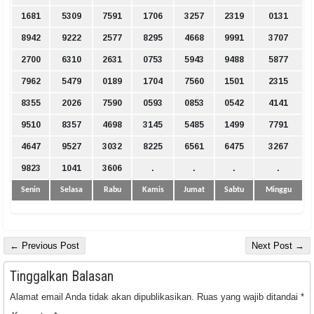
1681
5309
7591
1706
3257
2319
0131
8942
9222
2577
8295
4668
9991
3707
2700
6310
2631
0753
5943
9488
5877
7962
5479
0189
1704
7560
1501
2315
8355
2026
7590
0593
0853
0542
4141
9510
8357
4698
3145
5485
1499
7791
4647
9527
3032
8225
6561
6475
3267
9823
1041
3606
.
.
.
.
Senin
Selasa
Rabu
Kamis
Jumat
Sabtu
Minggu
← Previous Post
Next Post →
Tinggalkan Balasan
Alamat email Anda tidak akan dipublikasikan.
Ruas yang wajib ditandai
*