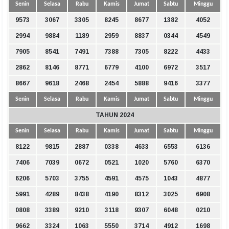
Senin
Selasa
Rabu
Kamis
Jumat
Sabtu
Minggu
9573
3067
3305
8245
8677
1382
4052
2994
9884
1189
2959
8837
0344
4549
7905
8541
7491
7388
7305
8222
4433
2862
8146
8771
6779
4100
6972
3517
8667
9618
2468
2454
5888
9416
3377
Senin
Selasa
Rabu
Kamis
Jumat
Sabtu
Minggu
TAHUN 2024
Senin
Selasa
Rabu
Kamis
Jumat
Sabtu
Minggu
8122
9815
2887
0338
4633
6553
6136
7406
7039
0672
0521
1020
5760
6370
6206
5703
3755
4591
4575
1043
4877
5991
4289
8438
4190
8312
3025
6908
0808
3389
9210
3118
9307
6048
0210
9662
3324
1063
5550
3714
4912
1698