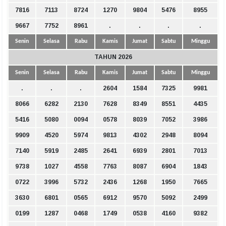
7816
7113
8724
1270
9804
5476
8955
9667
7752
8961
.
.
.
.
Senin
Selasa
Rabu
Kamis
Jumat
Sabtu
Minggu
TAHUN 2026
Senin
Selasa
Rabu
Kamis
Jumat
Sabtu
Minggu
.
.
.
2604
1584
7325
9981
8066
6282
2130
7628
8349
8551
4435
5416
5080
0094
0578
8039
7052
3986
9909
4520
5974
9813
4302
2948
8094
7140
5919
2485
2641
6939
2801
7013
9738
1027
4558
7763
8087
6904
1843
0722
3996
5732
2436
1268
1950
7665
3630
6801
0565
6912
9570
5092
2499
0199
1287
0468
1749
0538
4160
9382