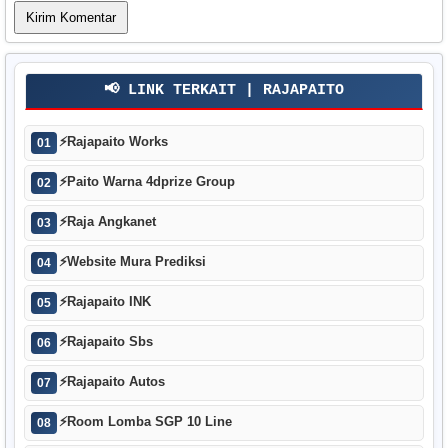
📢 LINK TERKAIT | RAJAPAITO
⚡
Rajapaito Works
01
⚡
Paito Warna 4dprize Group
02
⚡
Raja Angkanet
03
⚡
Website Mura Prediksi
04
⚡
Rajapaito INK
05
⚡
Rajapaito Sbs
06
⚡
Rajapaito Autos
07
⚡
Room Lomba SGP 10 Line
08