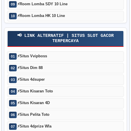
⚡
Room Lomba SDY 10 Line
09
⚡
Room Lomba HK 10 Line
10
📢 LINK ALTERNATIF | SITUS SLOT GACOR
TERPERCAYA
⚡
Situs Vvipboss
01
⚡
Situs Dim 88
02
⚡
Situs 4dsuper
03
⚡
Situs Kisaran Toto
04
⚡
Situs Kisaran 4D
05
⚡
Situs Pelita Toto
06
⚡
Situs 4dprize Wla
07