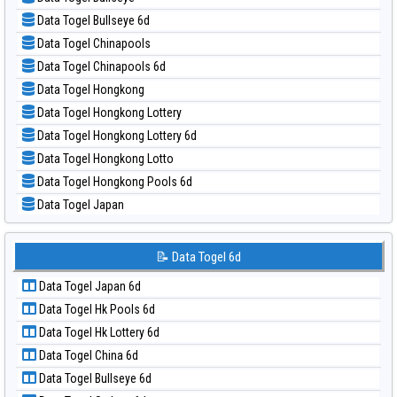
📝 Pola Dasar Magnum Cambodia
📊 Statistik Taipei
Data Togel Bullseye 6d
📝 Pola Dasar Nagoya
📊 Statistik Taiwan
Data Togel Chinapools
📝 Pola Dasar North Carolina Day
Data Togel Chinapools 6d
📝 Pola Dasar Pcso
Data Togel Hongkong
📝 Pola Dasar Sao Paulo
Data Togel Hongkong Lottery
📝 Pola Dasar Singapore
Data Togel Hongkong Lottery 6d
📝 Pola Dasar Sydney
Data Togel Hongkong Lotto
📝 Pola Dasar Sydney Lottery
Data Togel Hongkong Pools 6d
📝 Pola Dasar Sydney Lottery 6d
Data Togel Japan
📝 Pola Dasar Sydney Lotto
Data Togel Japan 6d
📝 Pola Dasar Sydney Pools 6d
Data Togel Korea
📝 Data Togel 6d
📝 Pola Dasar Taipei
Data Togel Kuda Lari
📝 Pola Dasar Taiwan
Data Togel Japan 6d
Data Togel Magnum Cambodia
Data Togel Hk Pools 6d
Data Togel Nagoya
Data Togel Hk Lottery 6d
Data Togel North Carolina Day
Data Togel China 6d
Data Togel Pcso
Data Togel Bullseye 6d
Data Togel Sao Paulo