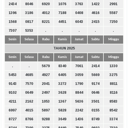
2434
8046
6920
1076
3763
1422
2991
1396
3186
4012
7188
0408
4616
5587
1568
0817
8221
4451
6043
2415
7250
7307
5353
.
.
.
.
.
Senin
Selasa
Rabu
Kamis
Jumat
Sabtu
Minggu
TAHUN 2025
Senin
Selasa
Rabu
Kamis
Jumat
Sabtu
Minggu
.
.
5679
8340
7061
2414
1330
5453
4685
4927
6405
3059
5669
3275
9143
7570
2041
3272
1790
9174
8811
9102
0649
2497
3628
8844
0646
8116
4211
2162
1053
1367
5636
3501
8583
6997
4015
5897
5828
2242
0155
8542
8727
8766
9288
3649
1436
8749
3374