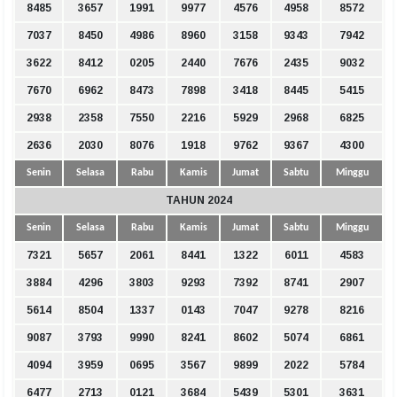
8485
3657
1991
9977
4576
4958
8572
7037
8450
4986
8960
3158
9343
7942
3622
8412
0205
2440
7676
2435
9032
7670
6962
8473
7898
3418
8445
5415
2938
2358
7550
2216
5929
2968
6825
2636
2030
8076
1918
9762
9367
4300
Senin
Selasa
Rabu
Kamis
Jumat
Sabtu
Minggu
TAHUN 2024
Senin
Selasa
Rabu
Kamis
Jumat
Sabtu
Minggu
7321
5657
2061
8441
1322
6011
4583
3884
4296
3803
9293
7392
8741
2907
5614
8504
1337
0143
7047
9278
8216
9087
3793
9990
8241
8602
5074
6861
4094
3959
0695
3567
9899
2022
5784
6477
2713
0121
3684
5439
5301
3631