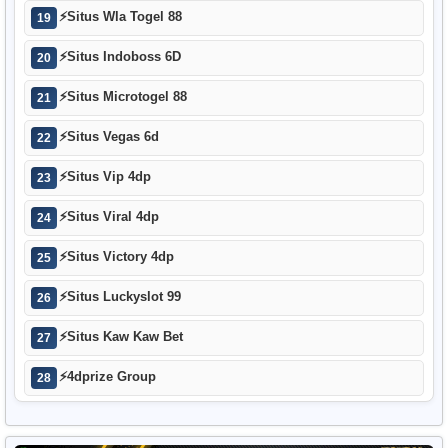
⚡
Situs Wla Togel 88
19
⚡
Situs Indoboss 6D
20
⚡
Situs Microtogel 88
21
⚡
Situs Vegas 6d
22
⚡
Situs Vip 4dp
23
⚡
Situs Viral 4dp
24
⚡
Situs Victory 4dp
25
⚡
Situs Luckyslot 99
26
⚡
Situs Kaw Kaw Bet
27
⚡
4dprize Group
28