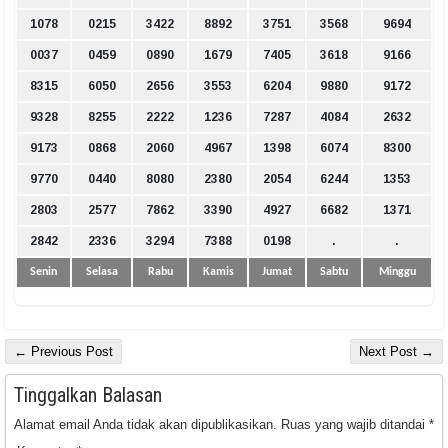
1078
0215
3422
8892
3751
3568
9694
0037
0459
0890
1679
7405
3618
9166
8315
6050
2656
3553
6204
9880
9172
9328
8255
2222
1236
7287
4084
2632
9173
0868
2060
4967
1398
6074
8300
9770
0440
8080
2380
2054
6244
1353
2803
2577
7862
3390
4927
6682
1371
2842
2336
3294
7388
0198
.
.
Senin
Selasa
Rabu
Kamis
Jumat
Sabtu
Minggu
← Previous Post
Next Post →
Tinggalkan Balasan
Alamat email Anda tidak akan dipublikasikan.
Ruas yang wajib ditandai
*