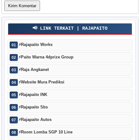
📢 LINK TERKAIT | RAJAPAITO
⚡
Rajapaito Works
01
⚡
Paito Warna 4dprize Group
02
⚡
Raja Angkanet
03
⚡
Website Mura Prediksi
04
⚡
Rajapaito INK
05
⚡
Rajapaito Sbs
06
⚡
Rajapaito Autos
07
⚡
Room Lomba SGP 10 Line
08