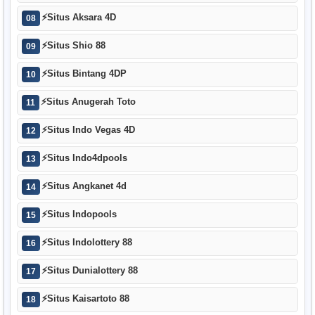
⚡
Situs Aksara 4D
08
⚡
Situs Shio 88
09
⚡
Situs Bintang 4DP
10
⚡
Situs Anugerah Toto
11
⚡
Situs Indo Vegas 4D
12
⚡
Situs Indo4dpools
13
⚡
Situs Angkanet 4d
14
⚡
Situs Indopools
15
⚡
Situs Indolottery 88
16
⚡
Situs Dunialottery 88
17
⚡
Situs Kaisartoto 88
18