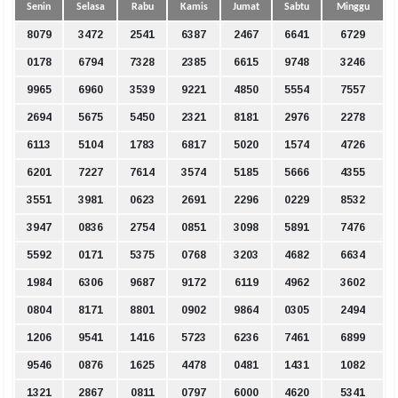
Senin
Selasa
Rabu
Kamis
Jumat
Sabtu
Minggu
8079
3472
2541
6387
2467
6641
6729
0178
6794
7328
2385
6615
9748
3246
9965
6960
3539
9221
4850
5554
7557
2694
5675
5450
2321
8181
2976
2278
6113
5104
1783
6817
5020
1574
4726
6201
7227
7614
3574
5185
5666
4355
3551
3981
0623
2691
2296
0229
8532
3947
0836
2754
0851
3098
5891
7476
5592
0171
5375
0768
3203
4682
6634
1984
6306
9687
9172
6119
4962
3602
0804
8171
8801
0902
9864
0305
2494
1206
9541
1416
5723
6236
7461
6899
9546
0876
1625
4478
0481
1431
1082
1321
2867
0811
0797
6000
4620
5341