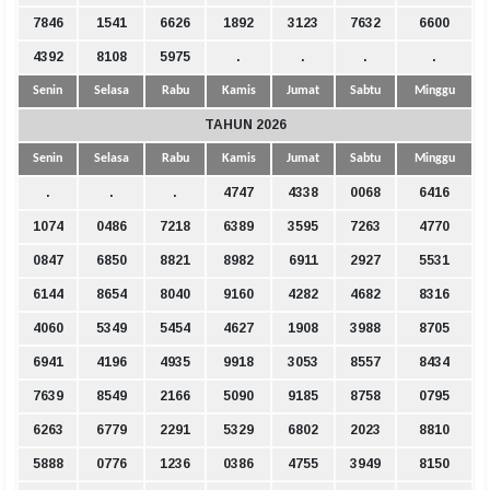
7846
1541
6626
1892
3123
7632
6600
4392
8108
5975
.
.
.
.
Senin
Selasa
Rabu
Kamis
Jumat
Sabtu
Minggu
TAHUN 2026
Senin
Selasa
Rabu
Kamis
Jumat
Sabtu
Minggu
.
.
.
4747
4338
0068
6416
1074
0486
7218
6389
3595
7263
4770
0847
6850
8821
8982
6911
2927
5531
6144
8654
8040
9160
4282
4682
8316
4060
5349
5454
4627
1908
3988
8705
6941
4196
4935
9918
3053
8557
8434
7639
8549
2166
5090
9185
8758
0795
6263
6779
2291
5329
6802
2023
8810
5888
0776
1236
0386
4755
3949
8150