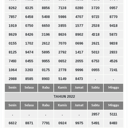
8262
6325
8856
7138
0280
3720
0957
7857
6458
5408
5986
4707
9723
8770
1919
0750
6650
3855
1577
2538
9418
8629
8426
3196
8636
8902
4318
5873
0155
1702
2612
7070
0696
2621
9838
8125
9474
5895
2792
1417
5013
2833
7493
0455
9955
0652
2055
6753
4526
1064
3203
0175
2778
9996
0955
7241
2988
8585
8903
5149
8473
.
.
Senin
Selasa
Rabu
Kamis
Jumat
Sabtu
Minggu
TAHUN 2022
Senin
Selasa
Rabu
Kamis
Jumat
Sabtu
Minggu
.
.
.
.
.
2857
5111
6632
8871
7791
0924
9975
5491
8483