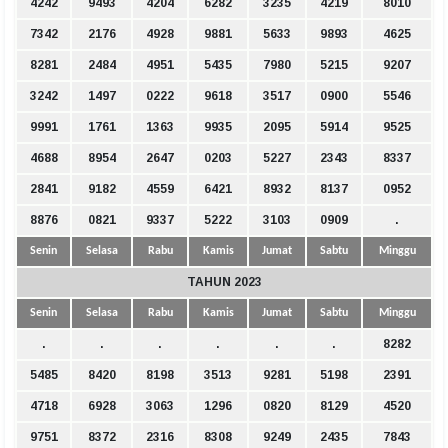
4242
9493
4204
6282
3235
4219
8010
7342
2176
4928
9881
5633
9893
4625
8281
2484
4951
5435
7980
5215
9207
3242
1497
0222
9618
3517
0900
5546
9991
1761
1363
9935
2095
5914
9525
4688
8954
2647
0203
5227
2343
8337
2841
9182
4559
6421
8932
8137
0952
8876
0821
9337
5222
3103
0909
.
Senin
Selasa
Rabu
Kamis
Jumat
Sabtu
Minggu
TAHUN 2023
Senin
Selasa
Rabu
Kamis
Jumat
Sabtu
Minggu
.
.
.
.
.
.
8282
5485
8420
8198
3513
9281
5198
2391
4718
6928
3063
1296
0820
8129
4520
9751
8372
2316
8308
9249
2435
7843