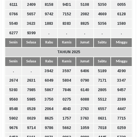
6111
2409
8158
9431
5108
5350
0055
0766
5657
9742
7152
2082
4669
6128
5540
3623
1883
8383
8825
5356
1580
6277
9399
.
.
.
.
.
Senin
Selasa
Rabu
Kamis
Jumat
Sabtu
Minggu
TAHUN 2025
Senin
Selasa
Rabu
Kamis
Jumat
Sabtu
Minggu
.
.
3942
3597
6406
5189
4390
2674
2631
6049
5804
0790
7171
3347
5393
7985
5867
7846
6140
2805
9457
9560
5985
3750
0275
6088
5512
2389
8548
0528
2064
4043
2763
6557
4447
5902
0029
8625
1757
3763
0631
7715
9676
9714
9786
5662
1059
7018
0259