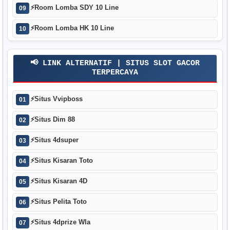
⚡
Room Lomba SDY 10 Line
09
⚡
Room Lomba HK 10 Line
10
📢 LINK ALTERNATIF | SITUS SLOT GACOR
TERPERCAYA
⚡
Situs Vvipboss
01
⚡
Situs Dim 88
02
⚡
Situs 4dsuper
03
⚡
Situs Kisaran Toto
04
⚡
Situs Kisaran 4D
05
⚡
Situs Pelita Toto
06
⚡
Situs 4dprize Wla
07